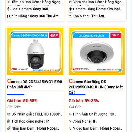
🔅 Tầm Xa Ban Đêm :
Hồng Ngoại
✪ Giám sát Ban Đêm :
Hồng Ngoại
10m Hồng Ngoại Smart IR.
10m Hồng Ngoại SMD.
💦 Loại Camera
Xoay 360.
🐜 Camera Dòng
Dome Kim loại +
Nhựa.
️ƒ Chức Năng :
Xoay 360 Thu Âm.
️➲ Khả Năng :
Thu Âm.
C
C
Amera DS-2DE4415IWG1-E Độ
Amera Góc Rộng DS-
Phân Giải 4MP
2CD2955G0-ISUHUN ( Dạng Mắt
Cá )
Giá bán: 5%-35%
Giá bán: 5%-35%
Giá Gốc:
Giá Gốc:
💯 Độ Phân giải :
FULL HD 1080P .
🔆 Hình Ành Chất Lượng :
3k .
🤖️ Tích hợp công nghệ :
IP.
✳️ Công Nghệ :
IP.
🌈 Nhìn Ban Đêm :
Hồng Ngoại
💡 Video Ban Đêm :
Hồng Ngoại