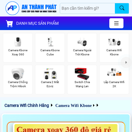
DANH MỤC SẢN PHẨM
Camera Kbone
Camera Kbone
Camera Ngoài
Camera Wifi
Xoay 360
Cube
Trời Kbone
Kbone
Camera Chống
Camera 2 Mắt
Switch Chia
Lắp Camera Wifi
Trộm Hilook
Ezviz
Mạng Lan
2K
Camera Wifi Chính Hãng
Camera Wifi Kbone