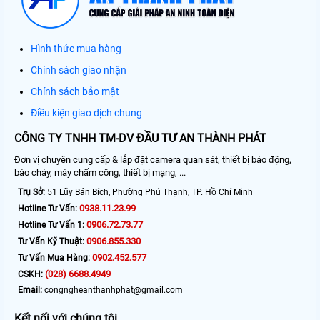
Hình thức mua hàng
Chính sách giao nhận
Chính sách bảo mật
Điều kiện giao dịch chung
CÔNG TY TNHH TM-DV ĐẦU TƯ AN THÀNH PHÁT
Đơn vị chuyên cung cấp & lắp đặt camera quan sát, thiết bị báo động,
báo cháy, máy chấm công, thiết bị mạng, ...
Trụ Sở:
51 Lũy Bán Bích, Phường Phú Thạnh, TP. Hồ Chí Minh
0938.11.23.99
Hotline Tư Vấn:
0906.72.73.77
Hotline Tư Vấn 1:
0906.855.330
Tư Vấn Kỹ Thuật:
0902.452.577
Tư Vấn Mua Hàng:
(028) 6688.4949
CSKH:
Email:
congngheanthanhphat@gmail.com
Kết nối với chúng tôi