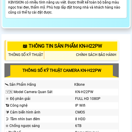
KBVISION có nhiều tính năng ưu việt. Được thiết kế toàn bộ bằng màu
ngọc trai đen, thẩm mỹ. Phù hợp lắp đặt trong nhà và khách hàng nào
cũng có thể tự cài đặt được.
📖 THÔNG TIN SẢN PHẨM KN-H22PW
THÔNG SỐ KỸ THUẬT
CHÍNH SÁCH BẢO HÀNH
THÔNG SỐ KỸ THUẬT CAMERA KN-H22PW
🛰 Sản Phẩm Hãng
KBone
🇻🇳 Model Camera Quan Sát
KN-H22PW
🔆 Độ phân giải
FULL HD 1080P
📶 Công nghệ
IP Wifi
🔰 Cảm biến hình ảnh
CMOS
🌛 Tầm nhìn ban đêm
8 HDD
❇️ Chống ngược sáng
6TB