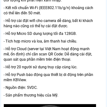
đối tượng khi phát hiện xâm nhập.
- Kết nối chuẩn Wi-Fi (IEEE802.11b/g/n) khoảng cách
có thể lên đến 50 mét.
- Hỗ trợ cài đặt wifi cho camera dễ dàng, bất kì khách
hàng nào cũng có thể tự cài đặt được.
- Hỗ trợ Micro SD dung lượng tối đa 128GB.
- Tích hợp micro và loa, âm thanh hai chiều.
- Hỗ trợ Cloud (server tại Việt Nam hoạt động mạnh
mẽ, ổn định) chỉ cần scan QR Code: Dễ dàng cài đặt,
quan sát qua phần mềm trên điện thoại.
- Hỗ trợ 20 người sử dụng truy cập cùng lúc.
- Hỗ trợ Push báo động qua thiết bị di động trên phần
mềm KBView.
- Nguồn điện: 5VDC.
- Sản phẩm thương hiệu của Mỹ.