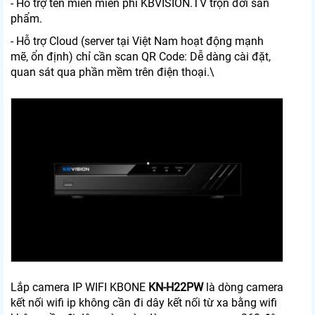
- Hỗ trợ tên miền miễn phí KBVISION.TV trọn đời sản
phẩm.
- Hỗ trợ Cloud (server tại Việt Nam hoạt động mạnh
mẽ, ổn định) chỉ cần scan QR Code: Dễ dàng cài đặt,
quan sát qua phần mềm trên điện thoại.\
Lắp camera IP WIFI KBONE
KN-H22PW
là dòng camera
kết nối wifi ip không cần đi dây kết nối từ xa bằng wifi