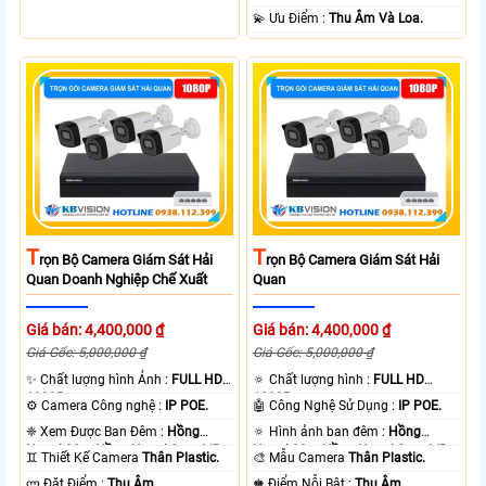
thực vân tay và thẻ từ, giúp quản lý
️💫 Ưu Điểm :
Thu Âm Và Loa.
nhân sự chính xác, nâng cao hiệu
quả vận hành và đảm bảo an ninh.
T
T
Rọn Bộ Camera Giám Sát Hải
Rọn Bộ Camera Giám Sát Hải
Quan Doanh Nghiệp Chế Xuất
Quan
Giá bán: 4,400,000 ₫
Giá bán: 4,400,000 ₫
Giá Gốc: 5,000,000 ₫
Giá Gốc: 5,000,000 ₫
✨ Chất lượng hình Ảnh :
FULL HD
🔅 Chất lượng hình :
FULL HD
1080P .
1080P .
⚙ Camera Công nghệ :
IP POE.
🤖️ Công Nghệ Sử Dụng :
IP POE.
❈ Xem Được Ban Đêm :
Hồng
🔅 Hình ảnh ban đêm :
Hồng
Ngoại 30m Hồng Ngoại Smart IR.
Ngoại 30m Hồng Ngoại Smart IR.
♊ Thiết Kế Camera
Thân Plastic.
🎨 Mẫu Camera
Thân Plastic.
️ლ Đặt Điểm :
Thu Âm.
️♚ Điểm Nỗi Bật :
Thu Âm.