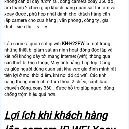
không cần đi dây rườm rà , dòng camera xoay 360 độ ,
âm thanh 2 chiều giúp khách hàng quan sát thu âm và
xoay đươc , phù hợp nhất dành cho khách hàng cần
lắp camera cho cưa hàng , văn phòng , công ty , gia
đình , siêu thị ....v.....v......
Lắp camera quan sát ip wifi
KN-H22PW
là một trong
những thiết bị giám sát an ninh hoạt động độc lập và
kết nối không dây tới mạng Internet (wifi), thông qua
các thiết bị Điện thoại, Máy tính bảng, Lap top. Công
cụ giúp người dùng quan sát khu vực gia đình mình rất
tiện lợi ở mọi thời điểm, khi nơi đó có wifi. Các tính
năng thông minh như đàm thoại 2 chiều, cảnh báo
chuyển động, xoay 360… được hỗ trợ giúp người dùng
chống trộm hiệu quả hơn.
Lợi ích khi khách hàng