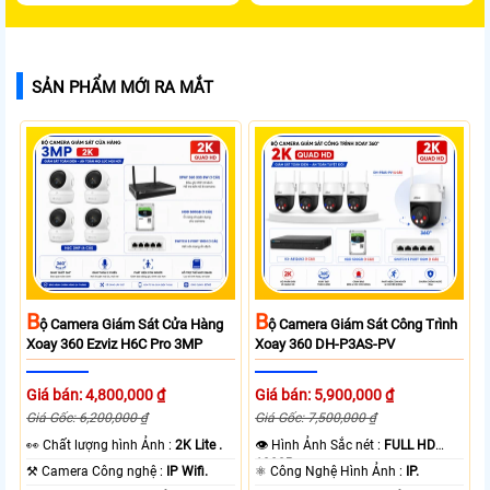
SẢN PHẨM MỚI RA MẮT
B
B
Ộ Camera Giám Sát Cửa Hàng
Ộ Camera Giám Sát Công Trình
Xoay 360 Ezviz H6C Pro 3MP
Xoay 360 DH-P3AS-PV
Giá bán: 4,800,000 ₫
Giá bán: 5,900,000 ₫
Giá Gốc: 6,200,000 ₫
Giá Gốc: 7,500,000 ₫
️👀 Chất lượng hình Ảnh :
2K Lite .
👁 Hình Ảnh Sắc nét :
FULL HD
1080P .
⚒ Camera Công nghệ :
IP Wifi.
⚛️ Công Nghệ Hình Ảnh :
IP.