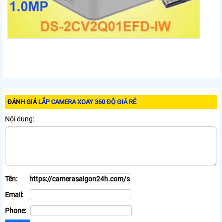
ĐÁNH GIÁ
LẮP CAMERA XOAY 360 ĐỘ GIÁ RẺ
Nội dung:
Tên:
Email:
Phone: