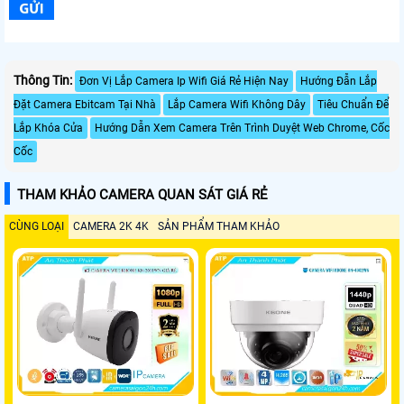
Thông Tin:
Đơn Vị Lắp Camera Ip Wifi Giá Rẻ Hiện Nay
Hướng Đẫn Lắp
Đặt Camera Ebitcam Tại Nhà
Lắp Camera Wifi Không Dây
Tiêu Chuẩn Để
Lắp Khóa Cửa
Hướng Dẫn Xem Camera Trên Trình Duyệt Web Chrome, Cốc
Cốc
THAM KHẢO CAMERA QUAN SÁT GIÁ RẺ
CÙNG LOẠI
CAMERA 2K 4K
SẢN PHẨM THAM KHẢO