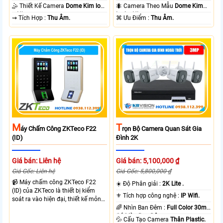
10m Hồng Ngoại SMD.
10m Hồng Ngoại SMD.
🤹 Thiết Kế Camera
Dome Kim loại
🐜 Camera Theo Mẫu
Dome Kim
+ Nhựa.
loại + Nhựa.
️⇝ Tích Hợp :
Thu Âm.
️⌘ Ưu Điểm :
Thu Âm.
M
T
Áy Chấm Công ZKTeco F22
Rọn Bộ Camera Quan Sát Gia
(ID)
Đình 2K
Giá bán: Liên hệ
Giá bán: 5,100,000 ₫
Giá Gốc: Liên hệ
Giá Gốc: 5,800,000 ₫
📹 Máy chấm công ZKTeco F22
☀️ Độ Phân giải :
2K Lite .
(ID) của ZKTeco là thiết bị kiểm
⚜️ Tích hợp công nghệ :
IP Wifi.
soát ra vào hiện đại, thiết kế mỏng
nhẹ, phù hợp văn phòng và doanh
🌈 Nhìn Ban Đêm :
Full Color 30m
nghiệp. Sản phẩm tích hợp xác
Có Màu Ban Ðêm.
💦 Cấu Tạo Camera
Thân Plastic.