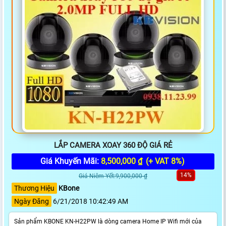
LẮP CAMERA XOAY 360 ĐỘ GIÁ RẺ
Giá Khuyến Mãi:
8,500,000 ₫
(+ VAT 8%)
14%
Giá Niêm Yết:9,900,000 ₫
Thương Hiệu
KBone
Ngày Đăng
6/21/2018 10:42:49 AM
Sản phẩm KBONE KN-H22PW là dòng camera Home IP Wifi mới của