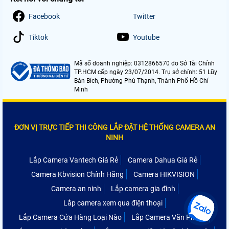
Facebook
Twitter
Tiktok
Youtube
Mã số doanh nghiệp: 0312866570 do Sở Tài Chính
TP.HCM cấp ngày 23/07/2014. Trụ sở chính: 51 Lũy
Bán Bích, Phường Phú Thạnh, Thành Phố Hồ Chí
Minh
ĐƠN VỊ TRỰC TIẾP THI CÔNG LẮP ĐẶT HỆ THỐNG CAMERA AN
NINH
Lắp Camera Vantech Giá Rẻ
Camera Dahua Giá Rẻ
Camera Kbvision Chính Hãng
Camera HIKVISION
Camera an ninh
Lắp camera gia đình
Lắp camera xem qua điện thoại
Lắp Camera Cửa Hàng Loại Nào
Lắp Camera Văn Phòng