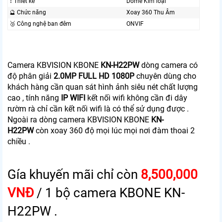
↕️ Thiết kế
Dome Kim loại
🔮 Chức năng
Xoay 360 Thu Âm
🥉 Công nghệ ban đêm
ONVIF
Camera KBVISION KBONE
KN-H22PW
dòng camera có
độ phân giải
2.0MP FULL HD 1080P
chuyên dùng cho
khách hàng cần quan sát hình ảnh siêu nét chất lượng
cao , tính năng
IP WIFI
kết nối wifi không cần đi dây
rườm rà chỉ cần kết nối wifi là có thể sử dụng được .
Ngoài ra dòng camera
KBVISION KBONE
KN-
H22PW
còn xoay 360 độ mọi lúc mọi nơi đàm thoai 2
chiều .
Gía khuyến mãi chỉ còn
8,500,000
VNĐ
/ 1 bộ camera KBONE KN-
H22PW .