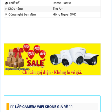
🌧️ Thiết kế
Dome Plastic
✨ Chức năng
Thu Âm
🎇 Công nghệ ban đêm
Hồng Ngoại SMD
👍🏻 LẮP CAMERA WIFI KBONE GIÁ RẺ 👈🏻