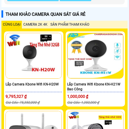
THAM KHẢO CAMERA QUAN SÁT GIÁ RẺ
CÙNG LOẠI
CAMERA 2K 4K
SẢN PHẨM THAM KHẢO
Lắp Camera Kbone Wifi KN-H20W
Lắp Camera Wifi Kbone KN-H21W
Bao Công
9,795,327 ₫
1,000,000 ₫
Giá Gốc: 75,350,000 ₫
Giá Gốc: 1,350,000 ₫