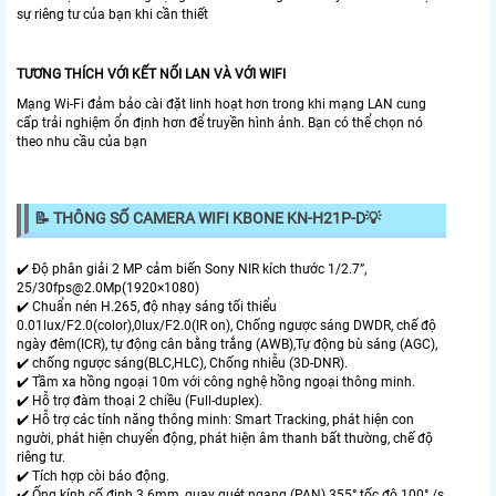
sự riêng tư của bạn khi cần thiết
TƯƠNG THÍCH VỚI KẾT NỐI LAN VÀ VỚI WIFI
Mạng Wi-Fi đảm bảo cài đặt linh hoạt hơn trong khi mạng LAN cung
cấp trải nghiệm ổn định hơn để truyền hình ảnh. Bạn có thể chọn nó
theo nhu cầu của bạn
📝 THÔNG SỐ CAMERA WIFI KBONE KN-H21P-D💡
✔️ Độ phân giải 2 MP cảm biến Sony NIR kích thước 1/2.7”,
25/30fps@2.0Mp(1920×1080)
✔️ Chuẩn nén H.265, độ nhạy sáng tối thiểu
0.01lux/F2.0(color),0lux/F2.0(IR on), Chống ngược sáng DWDR, chế độ
ngày đêm(ICR), tự động cân bằng trắng (AWB),Tự động bù sáng (AGC),
✔️ chống ngược sáng(BLC,HLC), Chống nhiễu (3D-DNR).
✔️ Tầm xa hồng ngoại 10m với công nghệ hồng ngoại thông minh.
✔️ Hỗ trợ đàm thoại 2 chiều (Full-duplex).
✔️ Hỗ trợ các tính năng thông minh: Smart Tracking, phát hiện con
người, phát hiện chuyển động, phát hiện âm thanh bất thường, chế độ
riêng tư.
✔️ Tích hợp còi báo động.
✔️ Ống kính cố đinh 3.6mm, quay quét ngang (PAN) 355° tốc độ 100° /s,