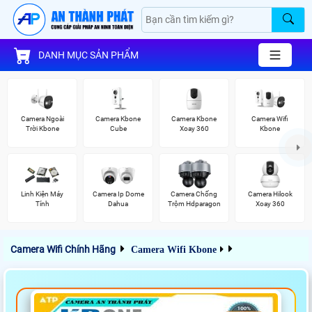
DANH MỤC SẢN PHẨM
Camera Ngoài
Camera Kbone
Camera Kbone
Camera Wifi
Trời Kbone
Cube
Xoay 360
Kbone
Linh Kiện Máy
Camera Ip Dome
Camera Chống
Camera Hilook
Tính
Dahua
Trộm Hdparagon
Xoay 360
Camera Wifi Chính Hãng
Camera Wifi Kbone