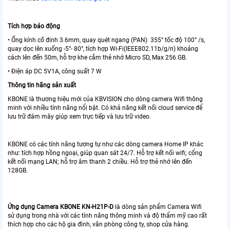
Tích hợp báo động
• Ống kính cố đinh 3.6mm, quay quét ngang (PAN) 355° tốc độ 100° /s,
quay dọc lên xuống -5°- 80°, tích hợp Wi-Fi(IEEE802.11b/g/n) khoảng
cách lên đến 50m, hỗ trợ khe cắm thẻ nhớ Micro SD, Max 256 GB.
• Điện áp DC 5V1A, công suất 7 W
Thông tin hãng sản xuất
KBONE là thương hiệu mới của KBVISION cho dòng camera Wifi thông
minh với nhiều tính năng nổi bật. Có khả năng kết nối cloud service để
lưu trữ đám mây giúp xem trực tiếp và lưu trữ video.
KBONE có các tính năng tương tự như các dòng camera Home IP khác
như: tích hợp hồng ngoại, giúp quan sát 24/7. Hỗ trợ kết nối wifi; cổng
kết nối mạng LAN; hỗ trợ âm thanh 2 chiều. Hỗ trợ thẻ nhớ lên đến
128GB.
Ứng dụng Camera KBONE KN-H21P-D
là dòng sản phẩm Camera Wifi
sử dụng trong nhà với các tính năng thông minh và độ thẩm mỹ cao rất
thích hợp cho các hộ gia đình, văn phòng công ty, shop cửa hàng.