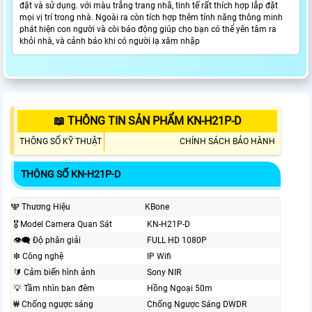
đặt và sử dụng. với màu trắng trang nhã, tinh tế rất thích hợp lắp đặt
mọi vị trí trong nhà. Ngoài ra còn tích hợp thêm tính năng thông minh
phát hiện con người và còi báo động giúp cho bạn có thể yên tâm ra
khỏi nhà, và cảnh báo khi có người lạ xâm nhập
📖 THÔNG TIN SẢN PHẨM KN-H21P-D
THÔNG SỐ KỸ THUẬT
CHÍNH SÁCH BẢO HÀNH
THÔNG SỐ KN-H21P-D
🕎 Thương Hiệu
KBone
🎖️ Model Camera Quan Sát
KN-H21P-D
👁️‍🗨 Độ phân giải
FULL HD 1080P
❇ Công nghệ
IP Wifi
🔰 Cảm biến hình ảnh
Sony NIR
💡 Tầm nhìn ban đêm
Hồng Ngoại 50m
₩ Chống ngược sáng
Chống Ngược Sáng DWDR