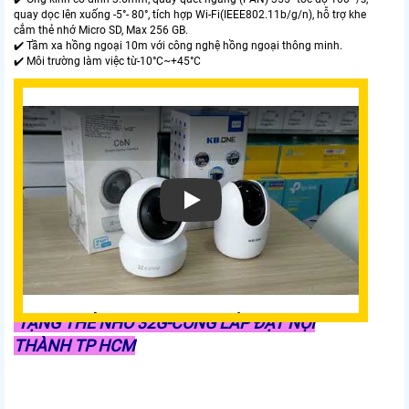
quay dọc lên xuống -5°- 80°, tích hợp Wi-Fi(IEEE802.11b/g/n), hỗ trợ khe
cắm thẻ nhớ Micro SD, Max 256 GB.
✔️ Tầm xa hồng ngoại 10m với công nghệ hồng ngoại thông minh.
✔️ Môi trường làm việc từ-10°C~+45°C
TẶNG THẺ NHỚ 32G-CÔNG LẮP ĐẶT NỘI
THÀNH TP HCM