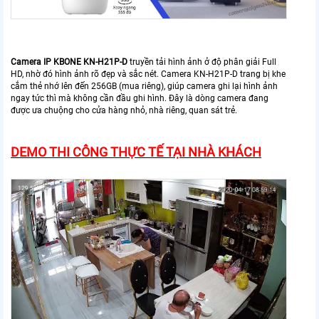
Camera IP KBONE KN-H21P-D
truyền tải hình ảnh ở độ phân giải Full
HD, nhờ đó hình ảnh rõ đẹp và sắc nét. Camera KN-H21P-D trang bị khe
cắm thẻ nhớ lên đến 256GB (mua riêng), giúp camera ghi lại hình ảnh
ngay tức thì mà không cần đầu ghi hình. Đây là dòng camera đang
được ưa chuộng cho cửa hàng nhỏ, nhà riêng, quan sát trẻ.
DEMO THI CÔNG THỰC TẾ TẠI NHÀ KHÁCH