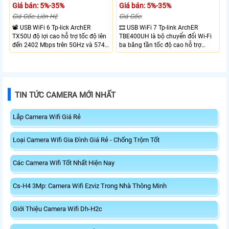
Giá bán: 5%-35%
Giá bán: 5%-35%
Giá Gốc: Liên Hệ
Giá Gốc:
📽 USB WiFi 6 Tp-lick ArchER
🎞 USB WiFi 7 Tp-link ArchER
TX50U độ lợi cao hỗ trợ tốc độ lên
TBE400UH là bộ chuyển đổi Wi-Fi
đến 2402 Mbps trên 5GHz và 574
ba băng tần tốc độ cao hỗ trợ
Mbps trên 2.4GHz mang đến kết
2882 Mbps trên 6GHz, 2882 Mbps
nối không dây nhanh và ổn định.
trên 5GHz và 688 Mbps trên
Tích hợp ăng-ten độ lợi cao mở
2.4GHz. Trang bị 2 ăng-ten ngoài
rộng vùng phủ, giảm độ trễ. USB
công suất cao, kết nối USB 3.0, đi
3.0 tốc độ cao hỗ trợ truyền tải dữ
kèm đế cắm và cáp nối dài. Phù
TIN TỨC CAMERA MỚI NHẤT
liệu nhanh, kết hợp WPA3 tăng
hợp nâng cấp kết nối không dây
cường bảo mật.
tốc độ cao cho máy tính.
Lắp Camera Wifi Giá Rẻ
Loại Camera Wifi Gia Đình Giá Rẻ - Chống Trộm Tốt
Các Camera Wifi Tốt Nhất Hiện Nay
Cs-H4 3Mp: Camera Wifi Ezviz Trong Nhà Thông Minh
Giới Thiệu Camera Wifi Dh-H2c