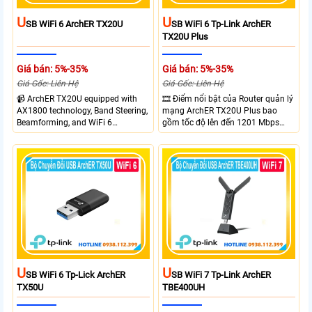
U
U
SB WiFi 6 ArchER TX20U
SB WiFi 6 Tp-Link ArchER
TX20U Plus
Giá bán: 5%-35%
Giá bán: 5%-35%
Giá Gốc: Liên Hệ
Giá Gốc: Liên Hệ
📹 ArchER TX20U equipped with
🎞 Điểm nổi bật của Router quản lý
AX1800 technology, Band Steering,
mạng ArchER TX20U Plus bao
Beamforming, and WiFi 6
gồm tốc độ lên đến 1201 Mbps
transmission. Band Steering
trên băng tần 5 GHz và 574 Mbps
technology optimizes connections,
trên băng tần 2.4 GHz. công nghệ
Beamforming enhances signal
Band Steering, Beamforming và
focus for better coverage. Upgrade
Wifi 6 cung cấp hiệu suất cao và
your network experience with
ổn định cho mạng Wi-Fi của bạn.
leading-edge features.
U
U
SB WiFi 6 Tp-Lick ArchER
SB WiFi 7 Tp-Link ArchER
TX50U
TBE400UH