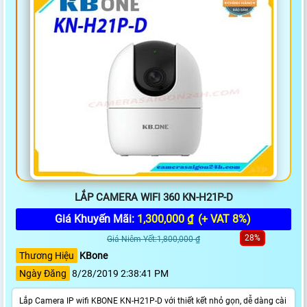
LẮP CAMERA WIFI 360 KN-H21P-D
Giá Khuyến Mãi:
1,300,000 ₫
(+ VAT 8%)
28%
Giá Niêm Yết:1,800,000 ₫
Thương Hiệu
KBone
Ngày Đăng
8/28/2019 2:38:41 PM
Lắp Camera IP wifi KBONE KN-H21P-D với thiết kết nhỏ gọn, dễ dàng cài