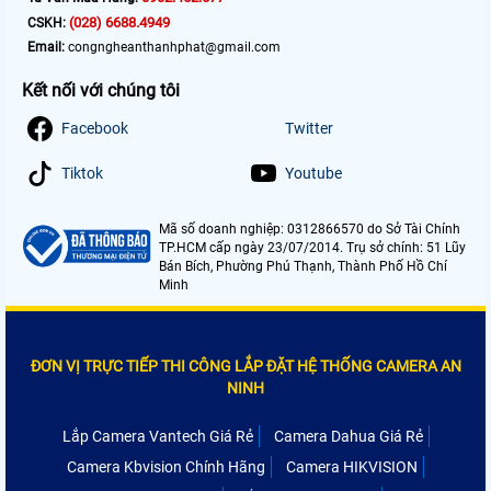
(028) 6688.4949
CSKH:
Email:
congngheanthanhphat@gmail.com
Kết nối với chúng tôi
Facebook
Twitter
Tiktok
Youtube
Mã số doanh nghiệp: 0312866570 do Sở Tài Chính
TP.HCM cấp ngày 23/07/2014. Trụ sở chính: 51 Lũy
Bán Bích, Phường Phú Thạnh, Thành Phố Hồ Chí
Minh
ĐƠN VỊ TRỰC TIẾP THI CÔNG LẮP ĐẶT HỆ THỐNG CAMERA AN
NINH
Lắp Camera Vantech Giá Rẻ
Camera Dahua Giá Rẻ
Camera Kbvision Chính Hãng
Camera HIKVISION