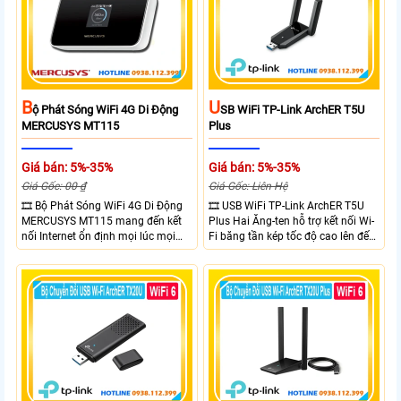
quang phổ. Chuẩn IPX5 giúp tăng
khả năng chống chịu thời tiết.
B
U
Ộ Phát Sóng WiFi 4G Di Động
SB WiFi TP-Link ArchER T5U
MERCUSYS MT115
Plus
Giá bán: 5%-35%
Giá bán: 5%-35%
Giá Gốc: 00 ₫
Giá Gốc: Liên Hệ
🎞 Bộ Phát Sóng WiFi 4G Di Động
🎞 USB WiFi TP-Link ArchER T5U
MERCUSYS MT115 mang đến kết
Plus Hai Ăng-ten hỗ trợ kết nối Wi-
nối Internet ổn định mọi lúc mọi
Fi băng tần kép tốc độ cao lên đến
nơi với tốc độ 4G LTE tải xuống lên
1300 Mbps. Hai ăng-ten ngoài kết
đến 150Mbps. Chuẩn WiFi 6
hợp công nghệ Beamforming giúp
AX300, pin 2400mAh hoạt động
tăng cường tín hiệu và vùng phủ
đến 10 giờ và khả năng kết nối
sóng. USB 3.0 cho tốc độ truyền dữ
cùng lúc 10 thiết bị
liệu nhanh. Hỗ trợ Windows 10/11
và cài đặt dễ dàng không cần đĩa
CD,bảo mật WPA3 cho quyền riêng
tư