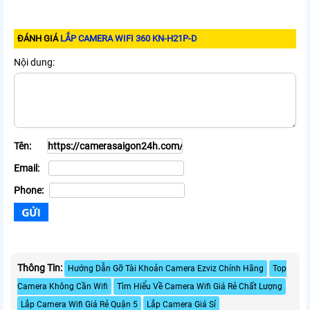
ĐÁNH GIÁ
LẮP CAMERA WIFI 360 KN-H21P-D
Nội dung:
Tên:
Email:
Phone:
Thông Tin:
Hướng Dẫn Gỡ Tài Khoản Camera Ezviz Chính Hãng
Top
Camera Không Cần Wifi
Tìm Hiểu Về Camera Wifi Giá Rẻ Chất Lượng
Lắp Camera Wifi Giá Rẻ Quận 5
Lắp Camera Giá Sỉ