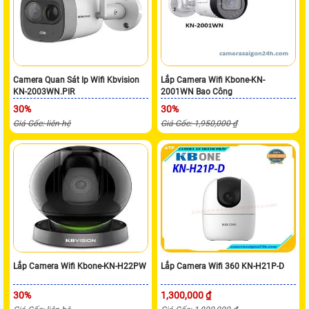
Camera Quan Sát Ip Wifi Kbvision
Lắp Camera Wifi Kbone-KN-
KN-2003WN.PIR
2001WN Bao Công
30%
30%
Giá Gốc: liên hệ
Giá Gốc: 1,950,000 ₫
Lắp Camera Wifi Kbone-KN-H22PW
Lắp Camera Wifi 360 KN-H21P-D
30%
1,300,000 ₫