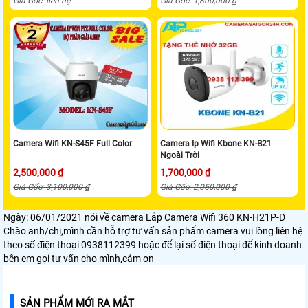
Giá Gốc: liên hệ
Giá Gốc: 1,800,000 ₫
Camera Wifi KN-S45F Full Color
Camera Ip Wifi Kbone KN-B21
Ngoài Trời
2,500,000 ₫
1,700,000 ₫
Giá Gốc: 3,100,000 ₫
Giá Gốc: 2,050,000 ₫
Ngày: 06/01/2021
nói về camera Lắp Camera Wifi 360 KN-H21P-D
Chào anh/chị,mình cần hỗ trợ tư vấn sản phẩm camera vui lòng liên hệ
theo số điện thoại 0938112399 hoặc để lại số điện thoại để kinh doanh
bên em gọi tư vấn cho mình,cảm ơn
SẢN PHẨM MỚI RA MẮT