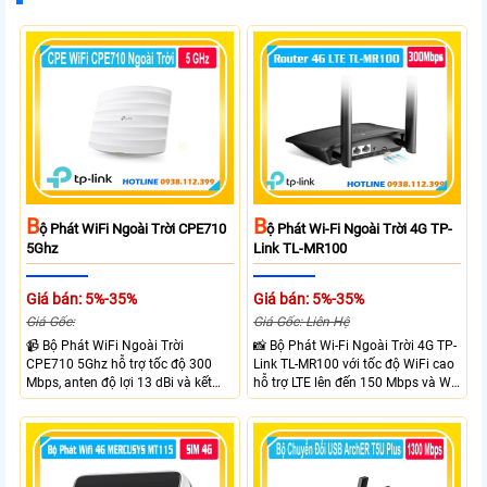
B
B
Ộ Phát WiFi Ngoài Trời CPE710
Ộ Phát Wi-Fi Ngoài Trời 4G TP-
5Ghz
Link TL-MR100
Giá bán: 5%-35%
Giá bán: 5%-35%
Giá Gốc:
Giá Gốc: Liên Hệ
📹 Bộ Phát WiFi Ngoài Trời
📸 Bộ Phát Wi-Fi Ngoài Trời 4G TP-
CPE710 5Ghz hỗ trợ tốc độ 300
Link TL-MR100 với tốc độ WiFi cao
Mbps, anten độ lợi 13 dBi và kết
hỗ trợ LTE lên đến 150 Mbps và Wi-
nối đường dài trên 10 km trong
Fi 2.4 GHz lên đến 300 Mbps với
điều kiện phù hợp. Trang bị cổng
thiết kế với vỏ chống chịu thời tiết
Ethernet Shielded 10/100 Mbps, hỗ
chuẩn IP65, chống sét ±6kV và
trợ PoE Passive, MAXtream TDMA,
chống tĩnh điện ±15kV
quản lý tập trung và phân tích