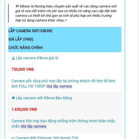
️💬 KBone là thương hiệu chuyên sản xuất về các dòng camera wifi
giá rẻ vừa tiết kiêm chi phí vừa có nhiều tín năng cao cấp đặt biệt
camera có thiết kế nhỏ gọn và tinh tế phù hợp với nhiều trường
hợp sử dụng camera khác nhau.⚡
LẮP CAMERA WIFI KBONE
GIÁ LẮP (VNĐ)
CHỨC NĂNG CHÍNH
🔮 Lắp camera KBone giá rẻ
750,000 VNĐ
Camera gốc rộng phù hợp lắp tại phòng khách rất tinh tế hình
ảnh FULL HD 1080P
Giá lắp camera
🔔 Lắp camera wifi KBone Báo Động
1.650,000 VNĐ
Camera tích hợp báo động chống trộm thông minh thân chắc
chắn
Giá lắp camera
✏ Camera Wifi Ebbicam 360 Ngoài Trời