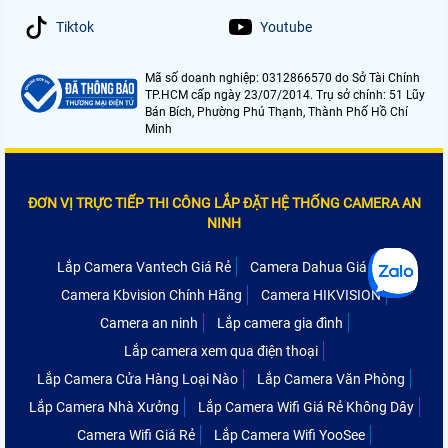
Tiktok
Youtube
Mã số doanh nghiệp: 0312866570 do Sở Tài Chính
TP.HCM cấp ngày 23/07/2014. Trụ sở chính: 51 Lũy
Bán Bích, Phường Phú Thạnh, Thành Phố Hồ Chí
Minh
ĐƠN VỊ TRỰC TIẾP THI CÔNG LẮP ĐẶT HỆ THỐNG CAMERA AN
NINH
Lắp Camera Vantech Giá Rẻ
Camera Dahua Giá Rẻ
Camera Kbvision Chính Hãng
Camera HIKVISION
Camera an ninh
Lắp camera gia đình
Lắp camera xem qua điện thoại
Lắp Camera Cửa Hàng Loại Nào
Lắp Camera Văn Phòng
Lắp Camera Nhà Xưởng
Lắp Camera Wifi Giá Rẻ Không Dây
Camera Wifi Giá Rẻ
Lắp Camera Wifi YooSee