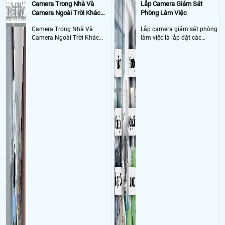
Camera Trong Nhà Và
Lắp Camera Giám Sát
quận 2 Sử dụng
Dịch vụ camera quan sát
1 CS-H6c-R105-1L3WF + 1 thẻ
Camera Ngoài Trời Khác
Phòng Làm Việc
32GB VH
Nhau Như Thế Nào
- Khách Lắp Camera CÔNG TY TNHH TM DV QDC
Địa điểm lăp đặt
Camera Trong Nhà Và
Lắp camera giám sát phòng
camera 214/B14F Nguyễn Trãi, Phường Cầu Ông Lãnh Sử dụng
Dịch vụ
Camera Ngoài Trời Khác
làm việc là lắp đặt các
camera quan sát
1 cam Imou ipc-a32ep-l
Nhau ở tính năng chống
camera ghi hình ảnh sắc nét
- Khách Lắp Camera Cong ty tipi
Địa điểm lăp đặt camera 31/5b Mỹ Hoà
nước và chống bụi của
và âm thanh trong phòng
3, xã Tân Xuân, huyện Hóc Môn, TP.HCM, Việt Nam (xưởng may nằm
camera
làm việc với mục đích giám
trong bãi giữ xe Thành Khuất Sử dụng
Dịch vụ camera quan sát
1 cam
sát quá trình làm việc của
DH-5HD-5F, , cây trần thả trần màu trắng, 1 thẻ nhớ 256GB 4sGen , wifi
nhân viên, bảo vệ tài sản,
netis W4 1cai , LS1005G 1cai
theo dõi an ninh trong thời
- Khách Lắp Camera Nguyễn Văn Hiệp
Địa điểm lăp đặt camera
gian thực qua điện thoại
42/12/14 đường số 9, bình hưng hòa, bình tân, Sử dụng
Dịch vụ camera
hoặc máy tính từ xa
quan sát
01 CS-H6c-R105-1L3WF, 01 thẻ 32gb mi