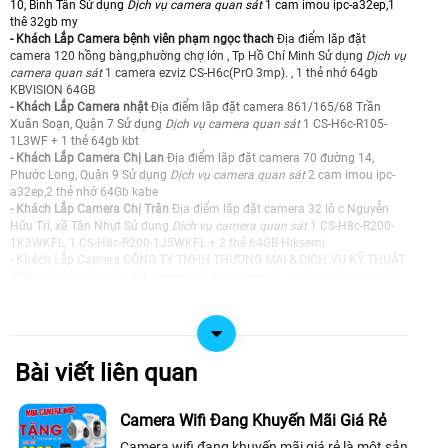
10, Bình Tân Sử dụng
Dịch vụ camera quan sát
1 cam imou ipc-a32ep,1
thê 32gb my
- Khách Lắp Camera bệnh viên phạm ngọc thach
Địa điểm lăp đặt
camera 120 hồng bàng,phường chợ lớn , Tp Hồ Chí Minh Sử dụng
Dịch vụ
camera quan sát
1 camera ezviz CS-H6c(PrO 3mp). , 1 thẻ nhớ 64gb
KBVISION 64GB
- Khách Lắp Camera nhật
Địa điểm lăp đặt camera 861/165/68 Trần
Xuân Soạn, Quận 7 Sử dụng
Dịch vụ camera quan sát
1 CS-H6c-R105-
1L3WF + 1 thẻ 64gb kbt
- Khách Lắp Camera Chị Lan
Địa điểm lăp đặt camera 70 đường 14,
Phước Long, Quận 9 Sử dụng
Dịch vụ camera quan sát
2 cam imou ipc-
a32ep,2 thẻ nhớ 64Gb kabe
- Khách Lắp Camera Chị Trân
Địa điểm lăp đặt camera 32 lô c Nguyễn
Hữu Trí, xã Tân Nhựt Sử dụng
Dịch vụ camera quan sát
1 CS-H8c-R200-
1K3WKFL, 1 CS-H8c-R200-1J5WKFL + 2 thẻ 64GB Hiksemi
- Khách Lắp Camera CÔNG TY TNHH THƯƠNG MẠI & DỊCH VỤ KỸ THUẬT
TTPACK
Địa điểm lăp đặt camera Số 54, đường 36, khu đô thị Vạn Phúc,
Phường Hiệp Bình, HCM Sử dụng
Dịch vụ camera quan sát
2 cam CS-H6c,
2 thẻ nhớ 64gb kabe
- Khách Lắp Camera nhà báoThanh Hải
Địa điểm lăp đặt camera 14/8
Trần Mai Ninh, Tân Bình Sử dụng
Dịch vụ camera quan sát
1 đầu ghi
imou NVR-N110-A80E, 1 ổ cứng 1Tb seagate Kiệt Phát
Bài viết liên quan
- Khách Lắp Camera
Địa điểm lăp đặt camera 173/170/2 An Dương
Vương, An Lạc, Bình Tân Sử dụng
Dịch vụ camera quan sát
CS-H8c 3MP
1cai , the nho 32g MY 1cai
Camera Wifi Đang Khuyến Mãi Giá Rẻ
- Khách Lắp Camera Cao Su Trường Sơn
Địa điểm lăp đặt camera 93/10F
Camera wifi đang khuyến mãi giá rẻ là một sản
nguyễn thị tú, bình tân Sử dụng
Dịch vụ camera quan sát
1 cam 2 mắt