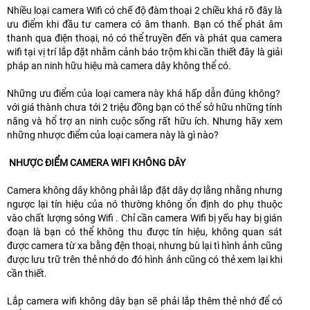
Nhiều loại camera Wifi có chế độ đàm thoại 2 chiều khá rõ đây là
ưu điểm khi đầu tư camera có âm thanh. Bạn có thể phát âm
thanh qua điện thoại, nó có thể truyền đến và phát qua camera
wifi tại vị trí lắp đặt nhằm cảnh báo trộm khi cần thiết đây là giải
pháp an ninh hữu hiệu mà camera dây không thể có.
Những ưu điểm của loại camera này khá hấp dẫn đúng không?
với giá thành chưa tới 2 triệu đồng bạn có thể sở hữu những tính
năng và hổ trợ an ninh cuộc sống rất hữu ích. Nhưng hãy xem
những nhược điểm của loại camera này là gì nào?
NHƯỢC ĐIỂM CAMERA WIFI KHÔNG DÂY
Camera không dây không phải lắp đặt dây dợ lằng nhằng nhưng
ngược lại tín hiệu của nó thường không ổn định do phụ thuộc
vào chất lượng sóng Wifi . Chỉ cần camera Wifi bị yếu hay bị gián
đoạn là bạn có thể không thu được tín hiệu, không quan sát
được camera từ xa bằng đện thoại, nhưng bù lại tì hình ảnh cũng
được lưu trữ trên thẻ nhớ do đó hình ảnh cũng có thẻ xem lại khi
cần thiết.
Lắp camera wifi không dây bạn sẽ phải lắp thêm thẻ nhớ để có