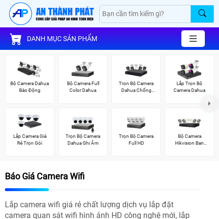
DANH MỤC SẢN PHẨM
Bộ Camera Dahua
Bộ Camera Full
Trọn Bộ Camera
Lắp Trọn Bộ
Báo Động
Color Dahua
Dahua Chống
Camera Dahua
Trộm
Lắp Camera Giá
Trọn Bộ Camera
Trọn Bộ Camera
Bộ Camera
Rẻ Trọn Gói
Dahua Ghi Âm
Full HD
Hikvision Ban
Đêm Có Màu
Báo Giá Camera Wifi
Lắp camera wifi giá rẻ chất lượng dịch vụ lắp đặt
camera quan sát wifi hình ảnh HD công nghệ mới, lắp