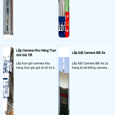
Lắp Camera Kho Hàng Trọn
Lắp Đặt Camera Bãi Xe
Gói Giá Tốt
Lắp trọn gói camera kho
Lắp Đặt Camera Bãi Xe Là
hàng trọn gói giá rẻ chỉ từ 4
trang bị hệ thống camera
triệu đồng sở hữu ngày trọn
nhận diện biển số tại khu
bộ gồm 4 camera, 1 đầu ghi
vực cổng của các bãi giữ xe
hình, ổ cứng, switch mang
kết hợp với phần mềm quản
đến giải pháp giám sát kho
lý để ghi nhận lượt xe ra vào
hàng 24/7 ổn định với độ
chụp hình thông tin xe và
sắc nét cao
biển số lưu trực tiếp về máy
tinh trạm để nhân viên tiện
đối soát, tính tiền xe xe ra
khỏi bãi