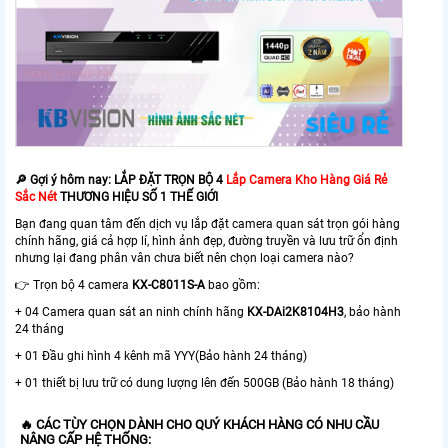
🔎 Gợi ý hôm nay: LẮP ĐẶT TRỌN BỘ 4
Lắp Camera Kho Hàng Giá Rẻ
Sắc Nét
THƯƠNG HIỆU SỐ 1 THẾ GIỚI
Bạn đang quan tâm đến dịch vụ lắp đặt camera quan sát trọn gói hàng
chính hãng, giá cả hợp lí, hình ảnh đẹp, đường truyền và lưu trữ ổn định
nhưng lại đang phân vân chưa biết nên chọn loại camera nào?
👉 Trọn bộ 4 camera
KX-C8011S-A
bao gồm:
+ 04 Camera quan sát an ninh chính hãng
KX-DAi2K8104H3
, bảo hành
24 tháng
+ 01 Đầu ghi hình 4 kênh mã YYY(Bảo hành 24 tháng)
+ 01 thiết bị lưu trữ có dung lượng lên đến 500GB (Bảo hành 18 tháng)
🔥 CÁC TÙY CHỌN DÀNH CHO QUÝ KHÁCH HÀNG CÓ NHU CẦU
NÂNG CẤP HỆ THỐNG: