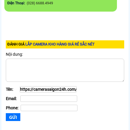
Điện Thoại:
(028) 6688.4949
ĐÁNH GIÁ
LẮP CAMERA KHO HÀNG GIÁ RẺ SẮC NÉT
Nội dung:
Tên:
Email:
Phone: