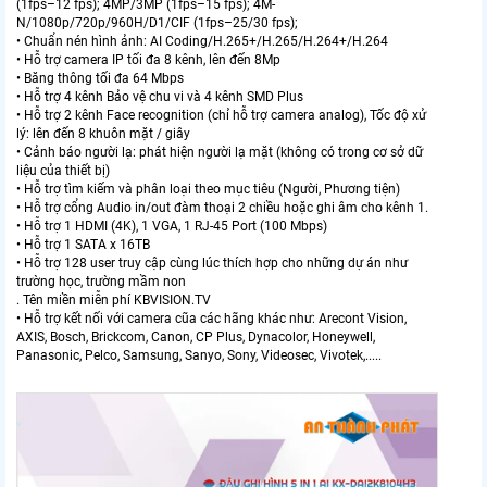
(1fps–12 fps); 4MP/3MP (1fps–15 fps); 4M-
N/1080p/720p/960H/D1/CIF (1fps–25/30 fps);
• Chuẩn nén hình ảnh: AI Coding/H.265+/H.265/H.264+/H.264
• Hỗ trợ camera IP tối đa 8 kênh, lên đến 8Mp
• Băng thông tối đa 64 Mbps
• Hỗ trợ 4 kênh Bảo vệ chu vi và 4 kênh SMD Plus
• Hỗ trợ 2 kênh Face recognition (chỉ hỗ trợ camera analog), Tốc độ xử
lý: lên đến 8 khuôn mặt / giây
• Cảnh báo người lạ: phát hiện người lạ mặt (không có trong cơ sở dữ
liệu của thiết bị)
• Hỗ trợ tìm kiếm và phân loại theo mục tiêu (Người, Phương tiện)
• Hỗ trợ cổng Audio in/out đàm thoại 2 chiều hoặc ghi âm cho kênh 1.
• Hỗ trợ 1 HDMI (4K), 1 VGA, 1 RJ-45 Port (100 Mbps)
• Hỗ trợ 1 SATA x 16TB
• Hỗ trợ 128 user truy cập cùng lúc thích hợp cho những dự án như
trường học, trường mầm non
. Tên miền miễn phí KBVISION.TV
• Hỗ trợ kết nối với camera cũa các hãng khác như: Arecont Vision,
AXIS, Bosch, Brickcom, Canon, CP Plus, Dynacolor, Honeywell,
Panasonic, Pelco, Samsung, Sanyo, Sony, Videosec, Vivotek,.....