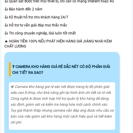
👍 Quan sát được trên mọi thiết bị, chỉ cần có mạng interent hoặc 4G
👍 Bảo hành đến 2 năm
👍 Kỹ thuật hỗ trợ cho khách hàng 24/7
👍 Hỗ trợ tư vấn giải đáp mọi thắc mắc
👍 Thi công chuyên nghiệp, Giá luôn tốt nhất
🔥 HOÀN TIỀN 100% NẾU PHÁT HIỆN HÀNG GIẢ ,HÀNG NHÁI KÉM
CHẤT LƯỢNG
️❓ CAMERA KHO HÀNG GIÁ RẺ SẮC NÉT CÓ ĐỘ PHÂN GIẢI
CHI TIẾT RA SAO?
💎 Camera kho hàng giá rẻ sắc nét được trang bị độ phân giải
siêu cao 8.0mp, cho khả năng ghi lại hình ảnh chi tiết và rõ nét.
Công nghệ Ai được tích hợp Hổ trợ quản lý kho hàng dễ dàng
xác định, giám sát và kiểm tra hàng hóa một cách chính xác.
Tuy giá thành thấp nhưng camera vẫn đáp ứng được nhu cầu cơ
bản của việc giám sát kho hàng một cách hiệu quả và tiết kiệm
chi phí.