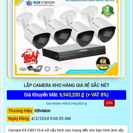
LẮP CAMERA KHO HÀNG GIÁ RẺ SẮC NÉT
Giá Khuyến Mãi:
6,943,200 ₫
(+ VAT 8%)
29%
Giá Niêm Yết:9,740,000 ₫
Thương Hiệu
KBvision
Ngày Đăng
4/2/2024 9:06:55 AM
Camera KX-C8011S-A với cấu hình cao mang đến cho bạn hình ảnh sắc