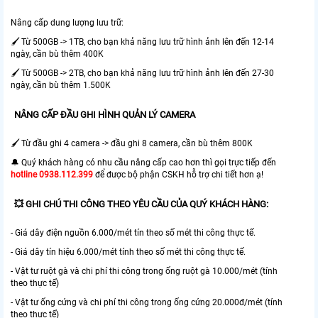
Nâng cấp dung lượng lưu trữ:
🖌 Từ 500GB -> 1TB, cho bạn khả năng lưu trữ hình ảnh lên đến 12-14
ngày, cần bù thêm 400K
🖌 Từ 500GB -> 2TB, cho bạn khả năng lưu trữ hình ảnh lên đến 27-30
ngày, cần bù thêm 1.500K
NÂNG CẤP ĐẦU GHI HÌNH QUẢN LÝ CAMERA
🖌 Từ đầu ghi 4 camera -> đầu ghi 8 camera, cần bù thêm 800K
🔔 Quý khách hàng có nhu cầu nâng cấp cao hơn thì gọi trực tiếp đến
hotline 0938.112.399
để được bộ phận CSKH hỗ trợ chi tiết hơn ạ!
💥 GHI CHÚ THI CÔNG THEO YÊU CẦU CỦA QUÝ KHÁCH HÀNG:
- Giá dây điện nguồn 6.000/mét tín theo số mét thi công thực tế.
- Giá dây tín hiệu 6.000/mét tính theo số mét thi công thực tế.
- Vật tư ruột gà và chi phí thi công trong ống ruột gà 10.000/mét (tính
theo thực tế)
- Vật tư ống cứng và chi phí thi công trong ống cứng 20.000đ/mét (tính
theo thực tế)