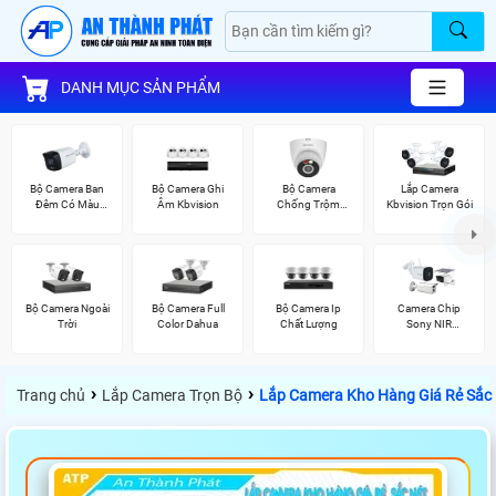
DANH MỤC SẢN PHẨM
Bộ Camera Ban
Bộ Camera Ghi
Bộ Camera
Lắp Camera
Đêm Có Màu
Âm Kbvision
Chống Trộm
Kbvision Trọn Gói
Kbvision
Kbvision
Bộ Camera Ngoài
Bộ Camera Full
Bộ Camera Ip
Camera Chip
Trời
Color Dahua
Chất Lượng
Sony NIR
KBvision
›
›
Trang chủ
Lắp Camera Trọn Bộ
Lắp Camera Kho Hàng Giá Rẻ Sắc