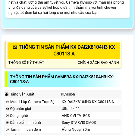
nét và chất lượng thu âm tuyệt vời. Camera KBvisio với mẫu mã phong
phú, đa dạng của và sự kết hợp giữa tính thẩm mỹ với tính chuyên
nghiệp sẽ đem lại sự hài lòng cho mọi nhu cầu của bạn.
📖 THÔNG TIN SẢN PHẨM KX DAI2K8104H3 KX
C8011S A
THÔNG SỐ KỸ THUẬT
CHÍNH SÁCH BẢO HÀNH
THÔNG TIN SẢN PHẨM CAMERA KX-DAI2K8104H3-KX-
C8011S-A
🎛 Hãng Sản Xuất
KBvision
🎨 Model Lắp Camera Trọn Bộ
KX-DAi2K8104H3-KX-C8011S-A
👁 Độ phân giải
Ultra 4k 👍🏾
⚒ Công nghệ
AHD CVI TVI BCS
✴️ Cảm biến hình ảnh
Sony STARVIS CMOS
🌛 Tầm nhìn ban đêm
Hồng Ngoại 30m