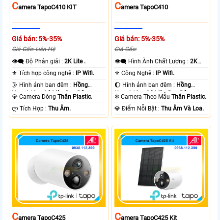
C
C
Amera TapoC410 KIT
Amera TapoC410
Giá bán: 5%-35%
Giá bán: 5%-35%
Giá Gốc: Liên Hệ
Giá Gốc:
👁️‍🗨 Độ Phân giải :
2K Lite .
👁️‍🗨 Hình Ành Chất Lượng :
2K
Lite .
⚜️ Tích hợp công nghệ :
IP Wifi.
⚜️ Công Nghệ :
IP Wifi.
🌛 Hình ảnh ban đêm :
Hồng
🌔 Hình ảnh ban đêm :
Hồng
Ngoại 10m Có Màu Ban Ðêm.
Ngoại 10m Có Màu Ban Ðêm.
💎 Camera Dòng
Thân Plastic.
❄ Camera Theo Mẫu
Thân Plastic.
️ლ Tích Hợp :
Thu Âm.
️💎 Điểm Nỗi Bật :
Thu Âm Và Loa.
C
C
Amera TapoC425
Amera TapoC425 Kit