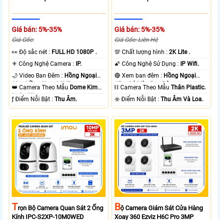
Giá bán: 5%-35%
Giá bán: 5%-35%
Giá Gốc:
Giá Gốc: Liên Hệ
️👀 Độ sắc nét :
FULL HD 1080P .
💯 Chất lượng hình :
2K Lite .
⚜️ Công Nghệ Camera :
IP.
🌠 Công Nghệ Sử Dụng :
IP Wifi.
🌙 Video Ban Đêm :
Hồng Ngoại
🔴 Xem ban đêm :
Hồng Ngoại
10m Hồng Ngoại SMD.
15m Có Màu Ban Ðêm.
👑 Camera Theo Mẫu
Dome Kim
⛓ Camera Theo Mẫu
Thân Plastic.
loại + Nhựa.
️ƒ Điểm Nỗi Bật :
Thu Âm.
️☣️ Điểm Nỗi Bật :
Thu Âm Và Loa.
T
B
Rọn Bộ Camera Quan Sát 2 Ống
Ộ Camera Giám Sát Cửa Hàng
Kính IPC-S2XP-10M0WED
Xoay 360 Ezviz H6C Pro 3MP