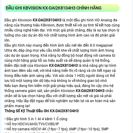
ĐẦU GHI KBVISION
KX-DAI2K8104H3
CHÍNH HÃNG
Đầu ghi Kbvision
KX-DAi2K8104H3
là một đầu ghi hình HD Analog đa
năng của thương hiệu KBvision, được thiết kế với sự tinh tế kết hợp cùng
nhiều công nghệ hiện đại. Với mức giá phải chăng, đây là sự lựa chọn lý
tưởng cho các dự án đòi hỏi chất lượng hình ảnh cao và độ phân giải
lớn.
Đầu ghi hình này mang đến hình ảnh sắc nét lên đến 8.0 megapixel
Ultra 4k, đáp ứng mọi yêu cầu khắt khe về chất lượng hình ảnh trong
các dự án quan trọng. Khả năng tự đồng bộ hoạt động với camera từ
cùng một hãng giúp tối ưu hiệu suất và dễ dàng quản lý hệ thống.
Điểm đặc biệt của Kbvision
KX-DAi2K8104H3
là khả năng ghi lại hình
ảnh ban đêm sắc nét, với khả năng hiển thị rõ ràng và chi tiết ngay cả
trong điều kiện ánh sáng yếu. Với sức chứa 1 HDD, người dùng có thể
lưu trữ một lượng lớn dữ liệu mà không lo về không gian bộ nhớ.
Nếu bạn đang tìm kiếm một giải pháp hiệu quả, đáng tin cậy cho hệ
thống camera giám sát, sản phẩm Kbvision
KX-DAi2K8104H3
chắc
chắn sẽ là lựa chọn hàng đầu với chất lượng sắc nét và giá cả phải
chăng. Hãy lắp đặt ngay để trải nghiệm sự tiện lợi và an toàn mà sản
phẩm mang lại!
Thông Số Kỹ Thuật Đầu Ghi KX-DAi2K8104H3
• Đầu ghi hình 5 in 1 AI 4 kênh 1 ổ cứng
• Hỗ trợ HDCVI/AHD/TVI/CVBS/IP
• Hỗ trợ camera HDCVI 4K (1fps–7 fps); 6MP (1fps–10 fps); 5MP