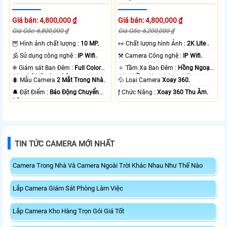
Giá bán: 4,800,000 ₫
Giá bán: 4,800,000 ₫
Giá Gốc: 6,800,000 ₫
Giá Gốc: 6,200,000 ₫
🦉 Hình ảnh chất lượng :
10 MP.
️👀 Chất lượng hình Ảnh :
2K Lite .
🕉️ Sử dụng công nghệ :
IP Wifi.
⚒ Camera Công nghệ :
IP Wifi.
❈ Giám sát Ban Đêm :
Full Color
🔅 Tầm Xa Ban Đêm :
Hồng Ngoại
20m Có Màu Ban Ðêm.
10m Hồng Ngoại Smart IR.
🐜 Mẫu Camera
2 Mắt Trong Nhà.
💦 Loại Camera
Xoay 360.
️🔔 Đặt Điểm :
Báo Động Chuyển
️ƒ Chức Năng :
Xoay 360 Thu Âm.
Động.
TIN TỨC CAMERA MỚI NHẤT
Camera Trong Nhà Và Camera Ngoài Trời Khác Nhau Như Thế Nào
Lắp Camera Giám Sát Phòng Làm Việc
Lắp Camera Kho Hàng Trọn Gói Giá Tốt