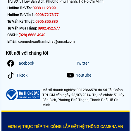
Trụ Sở:
51 Lũy Bán Bích, Phường Phú Thạnh, TP. Hồ Chí Minh
0938.11.23.99
Hotline Tư Vấn:
0906.72.73.77
Hotline Tư Vấn 1:
0906.855.330
Tư Vấn Kỹ Thuật:
0902.452.577
Tư Vấn Mua Hàng:
(028) 6688.4949
CSKH:
Email:
congngheanthanhphat@gmail.com
Kết nối với chúng tôi
Facebook
Twitter
Tiktok
Youtube
Mã số doanh nghiệp: 0312866570 do Sở Tài Chính
TP.HCM cấp ngày 23/07/2014. Trụ sở chính: 51 Lũy
Bán Bích, Phường Phú Thạnh, Thành Phố Hồ Chí
Minh
ĐƠN VỊ TRỰC TIẾP THI CÔNG LẮP ĐẶT HỆ THỐNG CAMERA AN