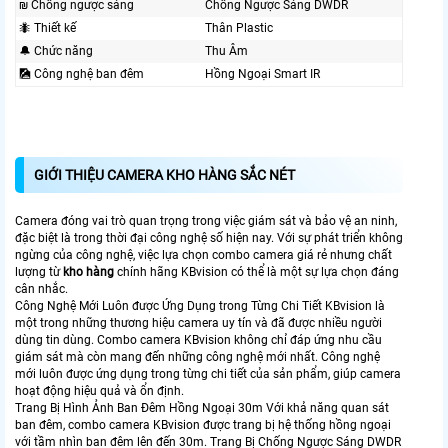
₪ Chống ngược sáng
Chống Ngược Sáng DWDR
🐜 Thiết kế
Thân Plastic
🔔 Chức năng
Thu Âm
🎑 Công nghệ ban đêm
Hồng Ngoại Smart IR
GIỚI THIỆU CAMERA KHO HÀNG SẮC NÉT
Camera đóng vai trò quan trọng trong việc giám sát và bảo vệ an ninh,
đặc biệt là trong thời đại công nghệ số hiện nay. Với sự phát triển không
ngừng của công nghệ, việc lựa chọn combo camera giá rẻ nhưng chất
lượng từ
kho hàng
chính hãng KBvision có thể là một sự lựa chọn đáng
cân nhắc.
Công Nghệ Mới Luôn được Ứng Dụng trong Từng Chi Tiết KBvision là
một trong những thương hiệu camera uy tín và đã được nhiều người
dùng tin dùng. Combo camera KBvision không chỉ đáp ứng nhu cầu
giám sát mà còn mang đến những công nghệ mới nhất. Công nghệ
mới luôn được ứng dụng trong từng chi tiết của sản phẩm, giúp camera
hoạt động hiệu quả và ổn định.
Trang Bị Hình Ảnh Ban Đêm Hồng Ngoại 30m Với khả năng quan sát
ban đêm, combo camera KBvision được trang bị hệ thống hồng ngoại
với tầm nhìn ban đêm lên đến 30m. Trang Bị Chống Ngược Sáng DWDR