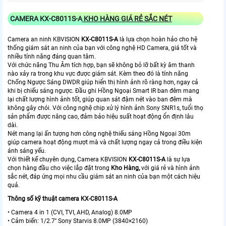
CAMERA KX-C8011S-A
KHO HÀNG GIÁ RẺ SẮC NÉT
Camera an ninh KBVISION
KX-C8011S-A
là lựa chọn hoàn hảo cho hệ
thống giám sát an ninh của bạn với công nghệ HD Camera, giá tốt và
nhiều tính năng đáng quan tâm.
Với chức năng Thu Âm tích hợp, bạn sẽ không bỏ lỡ bất kỳ âm thanh
nào xảy ra trong khu vực được giám sát. Kèm theo đó là tính năng
Chống Ngược Sáng DWDR giúp hiển thị hình ảnh rõ ràng hơn, ngay cả
khi bị chiếu sáng ngược. Đầu ghi Hồng Ngoại Smart IR ban đêm mang
lại chất lượng hình ảnh tốt, giúp quan sát đậm nét vào ban đêm mà
không gây chói. Với công nghệ chip xử lý hình ảnh Sony SNR1s, tuổi thọ
sản phẩm được nâng cao, đảm bảo hiệu suất hoạt động ổn định lâu
dài.
Nét mang lại ấn tượng hơn công nghệ thiếu sáng Hồng Ngoại 30m
giúp camera hoạt động mượt mà và chất lượng ngay cả trong điều kiện
ánh sáng yếu.
Với thiết kế chuyên dụng, Camera KBVISION
KX-C8011S-A
là sự lựa
chọn hàng đầu cho việc lắp đặt trong
Kho Hàng,
với giá rẻ và hình ảnh
sắc nét, đáp ứng mọi nhu cầu giám sát an ninh của bạn một cách hiệu
quả.
Thông số kỹ thuật camera KX-C8011S-A
• Camera 4 in 1 (CVI, TVI, AHD, Analog) 8.0MP
• Cảm biến: 1/2.7'' Sony Starvis 8.0MP (3840×2160)