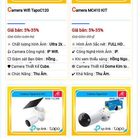
C
C
Amera Wifi TapoC120
Amera MC410 KIT
Giá bán: 5%-35%
Giá bán: 5%-35%
Giá Gốc: Liên hệ
Giá Gốc: 00 ₫
🔅 Chất lượng hình Ảnh :
Ultra 2k +
🔆 Hình Ảnh Sắc nét :
FULL HD
.
1080P .
👍 Camera Công nghệ :
IP Wifi.
🌠 Công Nghệ Hình Ảnh :
IP.
💥 Giám sát Ban Đêm :
Hồng
⭐ Khi xem thiếu sáng :
Hồng Ngoại
Ngoại 10m Hồng Ngoại SMD.
10m Hồng Ngoại SMD.
🛡 Camera Thiết Kế
Cube.
🕸️ Camera Thiết Kế
Dome Kim loại
+ Nhựa.
️☣️ Chức Năng :
Thu Âm.
️✔️ Khả Năng :
Thu Âm.