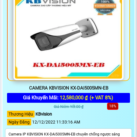
CAMERA KBVISION KX-DAI5005MN-EB
Giá Khuyến Mãi:
12,580,000 ₫
(+ VAT 8%)
18%
Giá Niêm Yết:00 ₫
Thương Hiệu
KBvision
Ngày Đăng
12/12/2022 11:33:16 AM
Camera IP KBVISION KX-DAi5005MN-EB chuyên chống ngược sáng