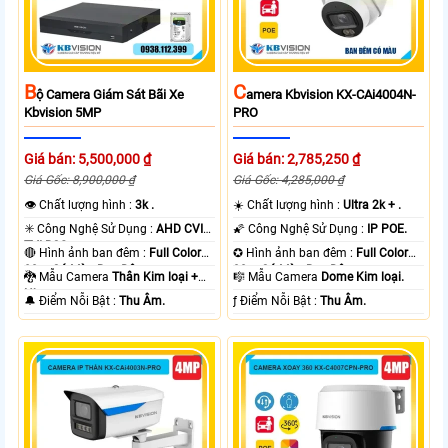
B
C
Ộ Camera Giám Sát Bãi Xe
Amera Kbvision KX-CAi4004N-
Kbvision 5MP
PRO
Giá bán: 5,500,000 ₫
Giá bán: 2,785,250 ₫
Giá Gốc: 8,900,000 ₫
Giá Gốc: 4,285,000 ₫
👁 Chất lượng hình :
3k .
☀️ Chất lượng hình :
Ultra 2k + .
✳️ Công Nghệ Sử Dụng :
AHD CVI
🌠 Công Nghệ Sử Dụng :
IP POE.
TVI BCS.
🔴 Hình ảnh ban đêm :
Full Color
✪ Hình ảnh ban đêm :
Full Color
80m Có Màu Ban Ðêm.
30m Có Màu Ban Ðêm.
🐉️ Mẫu Camera
Thân Kim loại +
🎼️ Mẫu Camera
Dome Kim loại.
Nhựa.
️🔔 Điểm Nỗi Bật :
Thu Âm.
️ƒ Điểm Nỗi Bật :
Thu Âm.