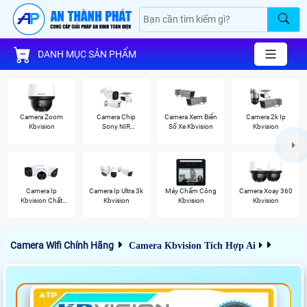
DANH MỤC SẢN PHẨM
Camera Zoom
Camera Chip
Camera Xem Biển
Camera 2k Ip
Kbvision
Sony NIR
Số Xe Kbvision
Kbvision
KBvision
Camera Ip
Camera Ip Ultra 3k
Máy Chấm Công
Camera Xoay 360
Kbvision Chất
Kbvision
Kbvision
Kbvision
Lượng
Camera Wifi Chính Hãng
Camera Kbvision Tích Hợp Ai