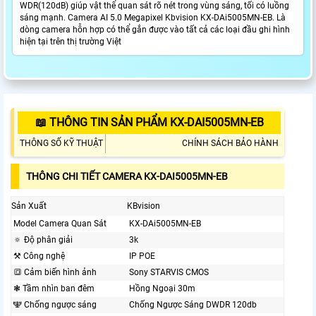
WDR(120dB) giúp vật thể quan sát rõ nét trong vùng sáng, tối có luồng
sáng mạnh. Camera AI 5.0 Megapixel Kbvision KX-DAi5005MN-EB. Là
dòng camera hỗn hợp có thể gắn được vào tất cả các loại đầu ghi hình
hiện tại trên thị trường Việt
📖 THÔNG TIN SẢN PHẨM KX-DAI5005MN-EB
THÔNG SỐ KỸ THUẬT
CHÍNH SÁCH BẢO HÀNH
THÔNG CHI TIẾT CAMERA KX-DAI5005MN-EB
Sản Xuất
KBvision
Model Camera Quan Sát
KX-DAi5005MN-EB
🔅 Độ phân giải
3k
⚒ Công nghệ
IP POE
🔳 Cảm biến hình ảnh
Sony STARVIS CMOS
❃ Tầm nhìn ban đêm
Hồng Ngoại 30m
🕎 Chống ngược sáng
Chống Ngược Sáng DWDR 120db