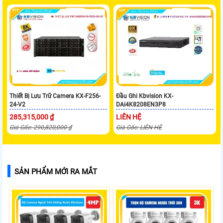
Thiết Bị Lưu Trữ Camera KX-F256-
Đầu Ghi Kbvision KX-
24-V2
DAi4K8208EN3P8
285,315,000 ₫
LIÊN HỆ
Giá Gốc: 290,820,000 ₫
Giá Gốc: LIÊN HỆ
SẢN PHẨM MỚI RA MẮT