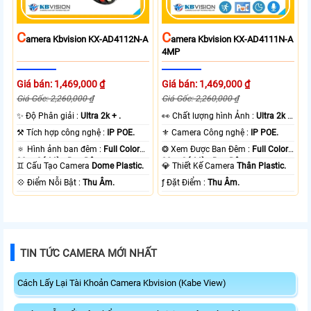
C
C
Amera Kbvision KX-AD4112N-A
Amera Kbvision KX-AD4111N-A
4MP
Giá bán: 1,469,000 ₫
Giá bán: 1,469,000 ₫
Giá Gốc: 2,260,000 ₫
Giá Gốc: 2,260,000 ₫
✨ Độ Phân giải :
Ultra 2k + .
️👀 Chất lượng hình Ảnh :
Ultra 2k +
.
⚒ Tích hợp công nghệ :
IP POE.
⚜️ Camera Công nghệ :
IP POE.
🔅 Hình ảnh ban đêm :
Full Color
❂ Xem Được Ban Đêm :
Full Color
30m Có Màu Ban Ðêm.
30m Có Màu Ban Ðêm.
♊ Cấu Tạo Camera
Dome Plastic.
💎 Thiết Kế Camera
Thân Plastic.
️💠 Điểm Nỗi Bật :
Thu Âm.
️ƒ Đặt Điểm :
Thu Âm.
TIN TỨC CAMERA MỚI NHẤT
Cách Lấy Lại Tài Khoản Camera Kbvision (Kabe View)