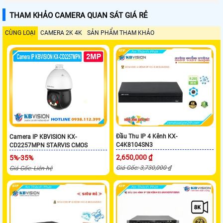
THAM KHẢO CAMERA QUAN SÁT GIÁ RẺ
CÙNG LOẠI
CAMERA 2K 4K
SẢN PHẨM THAM KHẢO
Đầu Thu IP 4 Kênh KX-
Camera IP KBVISION KX-
C4K8104SN3
CD2257MPN STARVIS CMOS
2,650,000 ₫
5%-35%
Giá Gốc: 3,730,000 ₫
Giá Gốc: Liên hệ