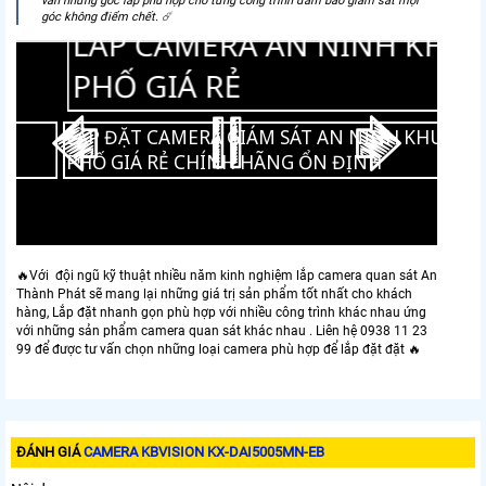
vấn những góc lắp phù hợp cho từng công trình đảm bảo giám sát mọi
góc không điểm chết. ☄️
A GIÁM SÁT KHO
LẮP C
 KINH DOANH
PHỐ G
GIÁM SÁT KHO NHÀ KINH
LẮP ĐẶT CAM
Ẻ
PHỐ GIÁ RẺ 
🔥Với đội ngũ kỹ thuật nhiều năm kinh nghiệm lắp camera quan sát An
Thành Phát sẽ mang lại những giá trị sản phẩm tốt nhất cho khách
hàng, Lắp đặt nhanh gọn phù hợp với nhiều công trình khác nhau ứng
với những sản phẩm camera quan sát khác nhau . Liên hệ 0938 11 23
99 để được tư vấn chọn những loại camera phù hợp để lắp đặt đặt 🔥
ĐÁNH GIÁ
CAMERA KBVISION KX-DAI5005MN-EB