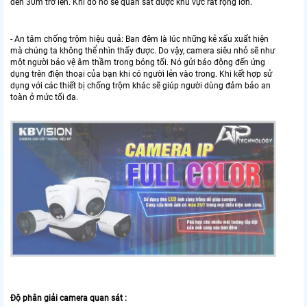
đến 30m trở lên. Khi đó nó sẽ quan sát được khu vực rất rộng lớn.
- An tâm chống trộm hiệu quả: Ban đêm là lúc những kẻ xấu xuất hiện
mà chúng ta không thể nhìn thấy được. Do vậy, camera siêu nhỏ sẽ như
một người bảo vệ âm thầm trong bóng tối. Nó gửi báo động đến ứng
dụng trên điện thoại của bạn khi có người lẻn vào trong. Khi kết hợp sử
dụng với các thiết bị chống trộm khác sẽ giúp người dùng đảm bảo an
toàn ở mức tối đa.
Độ phân giải camera quan sát :