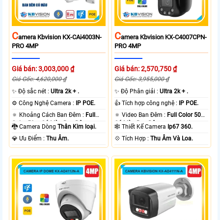
C
C
Amera Kbvision KX-CAi4003N-
Amera Kbvision KX-C4007CPN-
PRO 4MP
PRO 4MP
Giá bán: 3,003,000 ₫
Giá bán: 2,570,750 ₫
Giá Gốc: 4,620,000 ₫
Giá Gốc: 3,955,000 ₫
✨ Độ sắc nét :
Ultra 2k + .
✨ Độ Phân giải :
Ultra 2k + .
⚙ Công Nghệ Camera :
IP POE.
👍 Tích hợp công nghệ :
IP POE.
🔅 Khoảng Cách Ban Đêm :
Full
🔅 Video Ban Đêm :
Full Color 50m
Color 50m Có Màu Ban Ðêm.
Có Màu Ban Ðêm.
🐉️ Camera Dòng
Thân Kim loại.
🕸️ Thiết Kế Camera
Ip67 360.
️💎 Ưu Điểm :
Thu Âm.
️💠 Tích Hợp :
Thu Âm Và Loa.