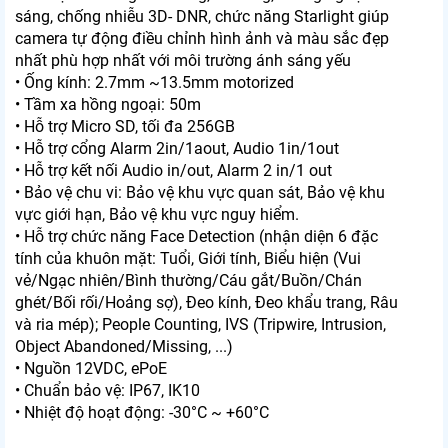
sáng, chống nhiễu 3D- DNR, chức năng Starlight giúp
camera tự động điều chỉnh hình ảnh và màu sắc đẹp
nhất phù hợp nhất với môi trường ánh sáng yếu
• Ống kính: 2.7mm ~13.5mm motorized
• Tầm xa hồng ngoại: 50m
• Hỗ trợ Micro SD, tối đa 256GB
• Hỗ trợ cổng Alarm 2in/1aout, Audio 1in/1out
• Hỗ trợ kết nối Audio in/out, Alarm 2 in/1 out
• Bảo vệ chu vi: Bảo vệ khu vực quan sát, Bảo vệ khu
vực giới hạn, Bảo vệ khu vực nguy hiểm.
• Hỗ trợ chức năng Face Detection (nhận diện 6 đặc
tính của khuôn mặt: Tuổi, Giới tính, Biểu hiện (Vui
vẻ/Ngạc nhiên/Bình thường/Cáu gắt/Buồn/Chán
ghét/Bối rối/Hoảng sợ), Đeo kính, Đeo khẩu trang, Râu
và ria mép); People Counting, IVS (Tripwire, Intrusion,
Object Abandoned/Missing, ...)
• Nguồn 12VDC, ePoE
• Chuẩn bảo vệ: IP67, IK10
• Nhiệt độ hoạt động: -30°C ~ +60°C