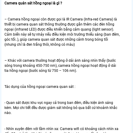
Camera quán sát hồng ngoại là gì ?
– Camera hồng ngoại còn được gọi là IR Camera (Infra-red Camera) là
thiết bị camera quan sát thông thường được gắn thêm các đèn hồng
ngoại (infrared LED) được điều khiển bằng cảm quang (light sensor).
Cảm biến này sẽ tự nhảy nếu điều kiện môi trường thiếu sáng (ban đêm,
góc tối..), giúp camera quan sát được những cảnh trong bóng tối
(nhưng chỉ là đen trắng thôi, không có màu)
– Khác với camera thường hoạt động ở dải ánh sáng nhìn thấy (bước
sóng trong khoảng 450-750 nm), camera hồng ngoại hoạt động ở dải
tia hồng ngoại (bước sóng từ 750 – 106 nm).
Tác dụng của hồng ngoại camera quan sát :
- Quan sát được khu vực ngay cả trong ban đêm, điều kiện ánh sáng
kém. Mọi chi tiết đều được giám sát không bỏ qua bất cứ khoảnh khắc
nào.
- Nhìn xuyên đêm với tầm nhìn xa: Camera wifi có khoảng cách nhìn xa