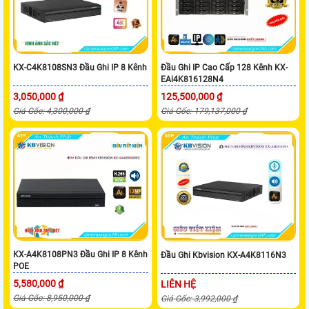
KX-C4K8108SN3 Đầu Ghi IP 8 Kênh
Đầu Ghi IP Cao Cấp 128 Kênh KX-
EAi4K816128N4
3,050,000 ₫
125,500,000 ₫
Giá Gốc: 4,300,000 ₫
Giá Gốc: 179,137,000 ₫
KX-A4K8108PN3 Đầu Ghi IP 8 Kênh
Đầu Ghi Kbvision KX-A4K8116N3
POE
5,580,000 ₫
LIÊN HỆ
Giá Gốc: 8,950,000 ₫
Giá Gốc: 3,992,000 ₫