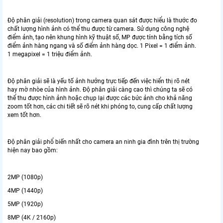
Độ phân giải (resolution) trong camera quan sát được hiểu là thước đo
chất lượng hình ảnh có thể thu được từ camera. Sử dụng công nghệ
điểm ảnh, tạo nên khung hình kỹ thuật số, MP được tính bằng tích số
điểm ảnh hàng ngang và số điểm ảnh hàng dọc. 1 Pixel = 1 điểm ảnh.
1 megapixel = 1 triệu điểm ảnh.
Độ phân giải sẽ là yếu tố ảnh hưởng trực tiếp đến việc hiển thị rõ nét
hay mờ nhòe của hình ảnh. Độ phân giải càng cao thì chúng ta sẽ có
thể thu được hình ảnh hoặc chụp lại được các bức ảnh cho khả năng
zoom tốt hơn, các chi tiết sẽ rõ nét khi phóng to, cung cấp chất lượng
xem tốt hơn.
Độ phân giải phổ biến nhất cho camera an ninh gia đình trên thị trường
hiện nay bao gồm:
2MP (1080p)
4MP (1440p)
5MP (1920p)
8MP (4K / 2160p)