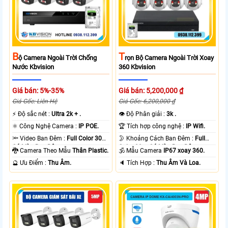
B
T
Ộ Camera Ngoài Trời Chống
Rọn Bộ Camera Ngoài Trời Xoay
Nước Kbvision
360 Kbvision
Giá bán: 5%-35%
Giá bán: 5,200,000 ₫
Giá Gốc: Liên Hệ
Giá Gốc: 6,200,000 ₫
️⚡ Độ sắc nét :
Ultra 2k + .
👁 Độ Phân giải :
3k .
⚛️ Công Nghệ Camera :
IP POE.
🏆 Tích hợp công nghệ :
IP Wifi.
🔦 Video Ban Đêm :
Full Color 30m
🌛 Khoảng Cách Ban Đêm :
Full
Có Màu Ban Ðêm.
Color 30m Có Màu Ban Ðêm.
🐉️ Camera Theo Mẫu
Thân Plastic.
🕉️ Mẫu Camera
IP67 xoay 360.
️🔮 Ưu Điểm :
Thu Âm.
️🔈 Tích Hợp :
Thu Âm Và Loa.