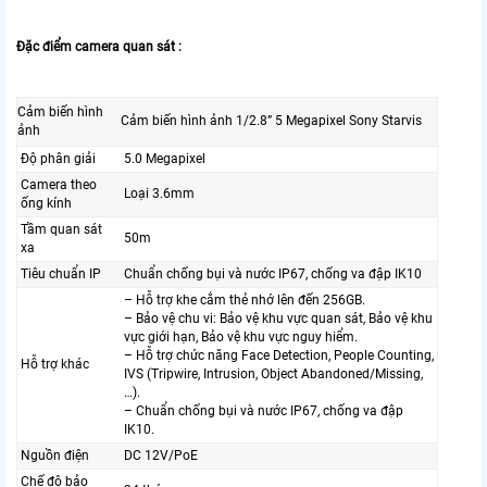
Đặc điểm camera quan sát :
Cảm biến hình
Cảm biến hình ảnh 1/2.8” 5 Megapixel Sony Starvis
ảnh
Độ phân giải
5.0 Megapixel
Camera theo
Loại 3.6mm
ống kính
Tầm quan sát
50m
xa
Tiêu chuẩn IP
Chuẩn chống bụi và nước IP67, chống va đập IK10
– Hỗ trợ khe cắm thẻ nhớ lên đến 256GB.
– Bảo vệ chu vi: Bảo vệ khu vực quan sát, Bảo vệ khu
vực giới hạn, Bảo vệ khu vực nguy hiểm.
– Hỗ trợ chức năng Face Detection, People Counting,
Hỗ trợ khác
IVS (Tripwire, Intrusion, Object Abandoned/Missing,
…).
– Chuẩn chống bụi và nước IP67, chống va đập
IK10.
Nguồn điện
DC 12V/PoE
Chế độ bảo