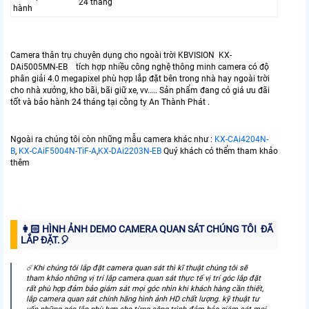
24 tháng
hành
Camera thân trụ chuyên dụng cho ngoài trời KBVISION KX-
DAi5005MN-EB tích hợp nhiều công nghệ thông minh camera có độ
phân giải 4.0 megapixel phù hợp lắp đặt bên trong nhà hay ngoài trời
cho nhà xưởng, kho bãi, bãi giữ xe, vv….. Sản phẩm đang có giá ưu đãi
tốt và bảo hành 24 tháng tại công ty An Thành Phát .
Ngoài ra chúng tôi còn những mẫu camera khác như :
KX-CAi4204N-
B
,
KX-CAiF5004N-TiF-A
,
KX-DAi2203N-EB
Quý khách có thểm tham khảo
thêm
👩🏻 HÌNH ẢNH DEMO CAMERA QUAN SÁT CHÚNG TÔI ĐÃ
LẮP ĐẶT.️🎈
☄️Khi chúng tôi lắp đặt camera quan sát thì kĩ thuật chúng tôi sẽ
tham khảo những vị trí lắp camera quan sát thực tế vị trí góc lắp đặt
rất phù hợp đảm bảo giám sát mọi góc nhìn khi khách hàng cần thiết,
lắp camera quan sát chính hãng hình ảnh HD chất lượng. kỹ thuật tư