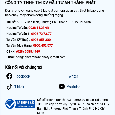
CÔNG TY TNHH TM-DV ĐẦU TƯ AN THÀNH PHÁT
Đơn vị chuyên cung cấp & lắp đặt camera quan sát, thiết bị báo động,
báo cháy, máy chấm công, thiết bị mạng, ...
Trụ Sở:
51 Lũy Bán Bích, Phường Phú Thạnh, TP. Hồ Chí Minh
0938.11.23.99
Hotline Tư Vấn:
0906.72.73.77
Hotline Tư Vấn 1:
0906.855.330
Tư Vấn Kỹ Thuật:
0902.452.577
Tư Vấn Mua Hàng:
(028) 6688.4949
CSKH:
Email:
congngheanthanhphat@gmail.com
Kết nối với chúng tôi
Facebook
Twitter
Tiktok
Youtube
Mã số doanh nghiệp: 0312866570 do Sở Tài Chính
TP.HCM cấp ngày 23/07/2014. Trụ sở chính: 51 Lũy
Bán Bích, Phường Phú Thạnh, Thành Phố Hồ Chí
Minh