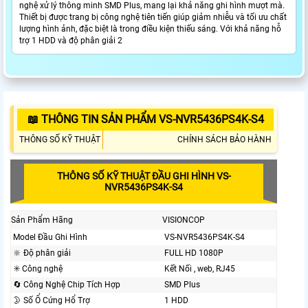
nghệ xử lý thông minh SMD Plus, mang lại khả năng ghi hình mượt mà.
Thiết bị được trang bị công nghệ tiên tiến giúp giảm nhiễu và tối ưu chất
lượng hình ảnh, đặc biệt là trong điều kiện thiếu sáng. Với khả năng hỗ
trợ 1 HDD và độ phân giải 2
📖 THÔNG TIN SẢN PHẨM VS-NVR5436PS4K-S4
THÔNG SỐ KỸ THUẬT
CHÍNH SÁCH BẢO HÀNH
THÔNG SỐ KỸ THUẬT ĐẦU GHI HÌNH VS-
NVR5436PS4K-S4
Sản Phẩm Hãng
VISIONCOP
Model Đầu Ghi Hình
VS-NVR5436PS4K-S4
🔆 Độ phân giải
FULL HD 1080P
✳️ Công nghệ
Kết Nối , web, RJ45
🔄 Công Nghệ Chip Tích Hợp
SMD Plus
🌛 Số Ổ Cứng Hổ Trợ
1 HDD