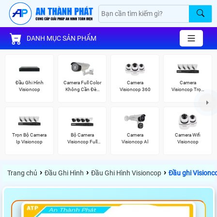
DANH MỤC SẢN PHẨM
Đầu Ghi Hình
Camera Full Color
Camera
Camera
Visioncop
Không Cần Đèn
Visioncop 360
Visioncop Trọn
VisionCop
Bộ
Trọn Bộ Camera
Bộ Camera
Camera
Camera Wifi
Ip Visioncop
Visioncop Full
Visioncop Al
Visioncop
Color
›
›
›
Trang chủ
Đầu Ghi Hình
Đầu Ghi Hình Visioncop
Đầu ghi Vision