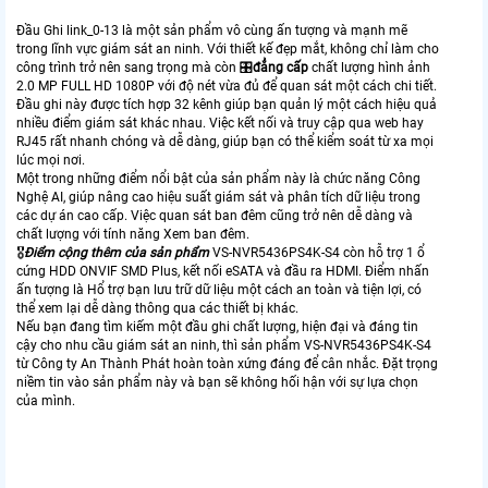
Đầu Ghi link_0-13 là một sản phẩm vô cùng ấn tượng và mạnh mẽ
trong lĩnh vực giám sát an ninh. Với thiết kế đẹp mắt, không chỉ làm cho
công trình trở nên sang trọng mà còn 🎛
đẳng cấp
chất lượng hình ảnh
2.0 MP FULL HD 1080P với độ nét vừa đủ để quan sát một cách chi tiết.
Đầu ghi này được tích hợp 32 kênh giúp bạn quản lý một cách hiệu quả
nhiều điểm giám sát khác nhau. Việc kết nối và truy cập qua web hay
RJ45 rất nhanh chóng và dễ dàng, giúp bạn có thể kiểm soát từ xa mọi
lúc mọi nơi.
Một trong những điểm nổi bật của sản phẩm này là chức năng Công
Nghệ AI, giúp nâng cao hiệu suất giám sát và phân tích dữ liệu trong
các dự án cao cấp. Việc quan sát ban đêm cũng trở nên dễ dàng và
chất lượng với tính năng Xem ban đêm.
🎖️
Điểm cộng thêm của sản phẩm
VS-NVR5436PS4K-S4 còn hỗ trợ 1 ổ
cứng HDD ONVIF SMD Plus, kết nối eSATA và đầu ra HDMI. Điểm nhấn
ấn tượng là Hổ trợ bạn lưu trữ dữ liệu một cách an toàn và tiện lợi, có
thể xem lại dễ dàng thông qua các thiết bị khác.
Nếu bạn đang tìm kiếm một đầu ghi chất lượng, hiện đại và đáng tin
cậy cho nhu cầu giám sát an ninh, thì sản phẩm VS-NVR5436PS4K-S4
từ Công ty An Thành Phát hoàn toàn xứng đáng để cân nhắc. Đặt trọng
niềm tin vào sản phẩm này và bạn sẽ không hối hận với sự lựa chọn
của mình.