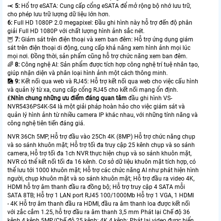
⥷
5:
Hổ trợ eSATA: Cung cấp cổng eSATA để mở rộng bộ nhớ lưu trữ,
cho phép lưu trữ lượng dữ liệu lớn hơn.
6:
Full HD 1080P 2.0 megapixel: Đầu ghi hình này hỗ trợ đến độ phân
giải Full HD 1080P với chất lượng hình ảnh sắc nét.
🦉
7:
Giám sát trên điện thoại và xem ban đêm: Hỗ trợ ứng dụng giám
sát trên điện thoại di động, cung cấp khả năng xem hình ảnh mọi lúc
mọi nơi. Đồng thời, sản phẩm cũng hỗ trợ chức năng xem ban đêm.
🌈
8:
Công nghệ AI: Sản phẩm được tích hợp công nghệ trí tuệ nhân tạo,
giúp nhận diện và phân loại hình ảnh một cách thông minh.
🎑
9:
Kết nối qua web và RJ45: Hỗ trợ kết nối qua web cho việc cấu hình
và quản lý từ xa, cung cấp cổng RJ45 cho kết nối mạng ổn định.
₤
Nhìn chung những ưu điểm đáng quan tâm
đầu ghi hình VS-
NVR5436PS4K-S4 là một giải pháp hoàn hảo cho việc giám sát và
quản lý hình ảnh từ nhiều camera IP khác nhau, với những tính năng và
công nghệ tiên tiến đáng giá.
NVR 36Ch 5MP, Hỗ trợ đầu vào 25Ch 4K (8MP) Hỗ trợ chức năng chụp
và so sánh khuôn mặt; Hỗ trợ tối đa truy cập 25 kênh chụp và so sánh
camera, Hỗ trợ tối đa 1ch NVR thực hiện chụp và so sánh khuôn mặt,
NVR có thể kết nối tối đa 16 kênh. Cơ sở dữ liệu khuôn mặt tích hợp, có
thể lưu tới 1000 khuôn mặt; Hỗ trợ các chức năng AI như phát hiện hình
người, chụp khuôn mặt và so sánh khuôn mặt; Hỗ trợ đầu ra video 4K,
HDMI hỗ trợ âm thanh đầu ra đồng bộ; Hỗ trợ truy cập 4 SATA mỗi
SATA 8TB; Hỗ trợ 1 LAN port RJ45 100/1000Mb Hỗ trợ 1 VGA, 1 HDMI
- 4K Hỗ trợ âm thanh đầu ra HDMI, đầu ra âm thanh loa được kết nối
với zắc cắm 1.25, hỗ trợ đầu ra âm thanh 3,5 mm Phát lại Chế độ 36
kênh 4 kênh 5MP/Chế độ 25 kênh: 4K 4 kênh; Phát lại video được hiển