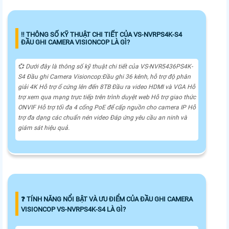
‼️ THÔNG SỐ KỸ THUẬT CHI TIẾT CỦA VS-NVRPS4K-S4
ĐẦU GHI CAMERA VISIONCOP LÀ GÌ?
💞 Dưới đây là thông số kỹ thuật chi tiết của VS-NVR5436PS4K-
S4 Đầu ghi Camera Visioncop:Đầu ghi 36 kênh, hỗ trợ độ phân
giải 4K Hỗ trợ ổ cứng lên đến 8TB Đầu ra video HDMI và VGA Hỗ
trợ xem qua mạng trực tiếp trên trình duyệt web Hỗ trợ giao thức
ONVIF Hỗ trợ tối đa 4 cổng PoE để cấp nguồn cho camera IP Hỗ
trợ đa dạng các chuẩn nén video Đáp ứng yêu cầu an ninh và
giám sát hiệu quả.
️❓ TÍNH NĂNG NỔI BẬT VÀ ƯU ĐIỂM CỦA ĐẦU GHI CAMERA
VISIONCOP VS-NVRPS4K-S4 LÀ GÌ?