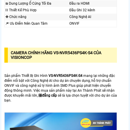
₪ Dung Lượng Ổ Cứng Tối Đa
Đầu ra HDMI
⛓ Thiết Kế Phù Hợp
Đầu Ghi 32 kênh
✤ Chức năng
Công Nghệ AI
🎆 Ưu Điểm Nên Quan Tâm
ONVIF
CAMERA CHÍNH HÃNG
VS-NVR5436PS4K-S4
CỦA
VISIONCOP
Sản phẩm Thiết Bị Ghi Hình
VS-NVR5436PS4K-S4
mang lại những đặc
điểm nổi bật với Công Nghệ AI cho dự án chuyên dụng, hỗ trợ chuẩn
ONVIF và công nghệ xử lý hình ảnh SMD Plus giúp phát hiện chuyển
động thông minh. Việc mua sản phẩm này tại An Thành Phát sẽ nhận
được khuyến mãi lớn, 🎛
đẳng cấp
sẽ là lựa chọn tuyệt vời cho dự án của
bạn.