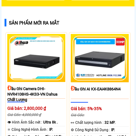
SẢN PHẨM MỚI RA MẮT
Đ
Đ
Ầu Ghi Camera DHI-
Ầu Ghi AI KX-EAi4K8864N4
NVR4108HS-4KS3-VN Dahua
Chất Lượng
Giá bán: 2,800,000 ₫
Giá bán: 5%-35%
Giá Gốc: 4,000,000 ₫
Giá Gốc:
👁 Hình Ảnh Sắc nét :
Ultra 8k .
️👀 Chất lượng hình :
32 MP.
⚛️ Công Nghệ Hình Ảnh :
IP.
⚙ Công Nghệ Sử Dụng :
IP.