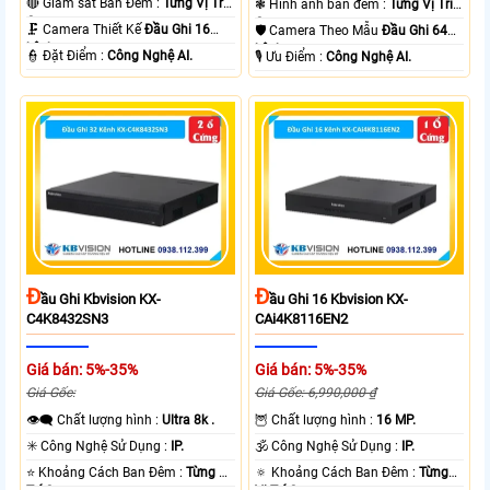
🔴 Giám sát Ban Đêm :
Từng Vị Trí
❃ Hình ảnh ban đêm :
Từng Vị Trí
Camera .
Camera .
🗜️ Camera Thiết Kế
Đầu Ghi 16
🛡 Camera Theo Mẫu
Đầu Ghi 64
kênh.
kênh.
️👮 Đặt Điểm :
Công Nghệ AI.
️🎙 Ưu Điểm :
Công Nghệ AI.
Đ
Đ
Ầu Ghi Kbvision KX-
Ầu Ghi 16 Kbvision KX-
C4K8432SN3
CAi4K8116EN2
Giá bán: 5%-35%
Giá bán: 5%-35%
Giá Gốc:
Giá Gốc: 6,990,000 ₫
👁️‍🗨 Chất lượng hình :
Ultra 8k .
🦉 Chất lượng hình :
16 MP.
✳️ Công Nghệ Sử Dụng :
IP.
🕉️ Công Nghệ Sử Dụng :
IP.
⭐ Khoảng Cách Ban Đêm :
Từng Vị
🔅 Khoảng Cách Ban Đêm :
Từng