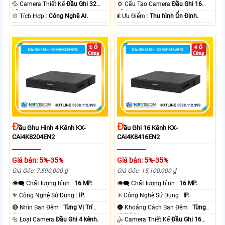
Trí Camera .
Vị Trí Camera .
💦 Camera Thiết Kế
Đầu Ghi 32
💢 Cấu Tạo Camera
Đầu Ghi 16
kênh.
kênh.
️💠 Tích Hợp :
Công Nghệ AI.
️₤ Ưu Điểm :
Thu hình Ổn Định.
Đ
Đ
Ầu Ghu Hình 4 Kênh KX-
Ầu Ghi 16 Kênh KX-
CAi4K8204EN2
CAi4K8416EN2
Giá bán: 5%-35%
Giá bán: 5%-35%
Giá Gốc: 7,590,000 ₫
Giá Gốc: 15,100,000 ₫
👁️‍🗨 Chất lượng hình :
16 MP.
👁️‍🗨 Chất lượng hình :
16 MP.
⚜️ Công Nghệ Sử Dụng :
IP.
✳️ Công Nghệ Sử Dụng :
IP.
🔴 Nhìn Ban Đêm :
Từng Vị Trí
🌚 Khoảng Cách Ban Đêm :
Từng
Camera .
Vị Trí Camera .
🔩 Loại Camera
Đầu Ghi 4 kênh.
🤹 Camera Thiết Kế
Đầu Ghi 16