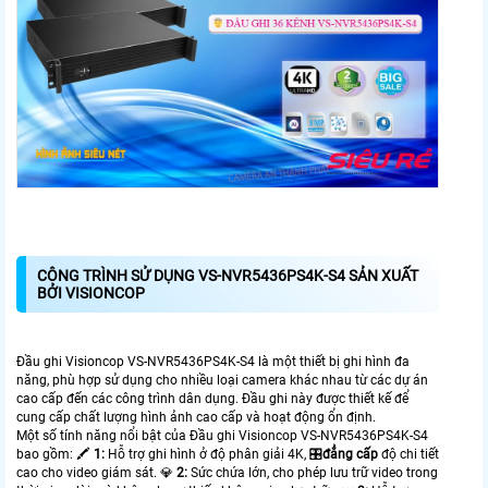
CÔNG TRÌNH SỬ DỤNG VS-NVR5436PS4K-S4 SẢN XUẤT
BỞI VISIONCOP
Đầu ghi Visioncop VS-NVR5436PS4K-S4 là một thiết bị ghi hình đa
năng, phù hợp sử dụng cho nhiều loại camera khác nhau từ các dự án
cao cấp đến các công trình dân dụng. Đầu ghi này được thiết kế để
cung cấp chất lượng hình ảnh cao cấp và hoạt động ổn định.
Một số tính năng nổi bật của Đầu ghi Visioncop VS-NVR5436PS4K-S4
bao gồm: 🖍
1:
Hỗ trợ ghi hình ở độ phân giải 4K, 🎛
đẳng cấp
độ chi tiết
cao cho video giám sát. 💎
2:
Sức chứa lớn, cho phép lưu trữ video trong