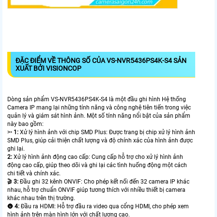
ĐẶC ĐIỂM VỀ THÔNG SỐ CỦA VS-NVR5436PS4K-S4 SẢN
XUẤT BỞI VISIONCOP
Dòng sản phẩm VS-NVR5436PS4K-S4 là một đầu ghi hình Hệ thống
Camera IP mang lại những tính năng và công nghệ tiên tiến trong việc
quản lý và giám sát hình ảnh. Một số tính năng nổi bật của sản phẩm
này bao gồm:
⭃
1:
Xử lý hình ảnh với chip SMD Plus: Được trang bị chip xử lý hình ảnh
SMD Plus, giúp cải thiện chất lượng và độ chính xác của hình ảnh được
ghi lại.
2:
Xử lý hình ảnh động cao cấp: Cung cấp hỗ trợ cho xử lý hình ảnh
động cao cấp, giúp theo dõi và ghi lại các tình huống động một cách
chi tiết và chính xác.
🎬
3:
Đầu ghi 32 kênh ONVIF: Cho phép kết nối đến 32 camera IP khác
nhau, hỗ trợ chuẩn ONVIF giúp tương thích với nhiều thiết bị camera
khác nhau trên thị trường.
🌚
4:
Đầu ra HDMI: Hỗ trợ đầu ra video qua cổng HDMI, cho phép xem
hình ảnh trên màn hình lớn với chất lượng cao.