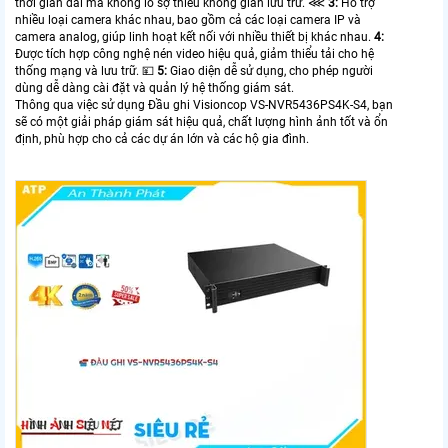
thời gian dài mà không lo sợ thiếu không gian lưu trữ. ⋘
3:
Hỗ trợ
nhiều loại camera khác nhau, bao gồm cả các loại camera IP và
camera analog, giúp linh hoạt kết nối với nhiều thiết bị khác nhau.
4:
Được tích hợp công nghệ nén video hiệu quả, giảm thiểu tải cho hệ
thống mạng và lưu trữ. 💴
5:
Giao diện dễ sử dụng, cho phép người
dùng dễ dàng cài đặt và quản lý hệ thống giám sát.
Thông qua việc sử dụng Đầu ghi Visioncop VS-NVR5436PS4K-S4, bạn
sẽ có một giải pháp giám sát hiệu quả, chất lượng hình ảnh tốt và ổn
định, phù hợp cho cả các dự án lớn và các hộ gia đình.