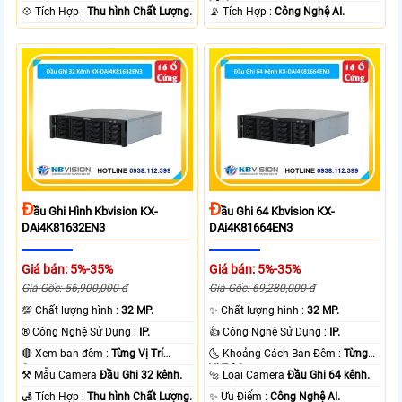
kênh.
️💠 Tích Hợp :
Thu hình Chất Lượng.
️📡 Tích Hợp :
Công Nghệ AI.
Đ
Đ
Ầu Ghi Hình Kbvision KX-
Ầu Ghi 64 Kbvision KX-
DAi4K81632EN3
DAi4K81664EN3
Giá bán: 5%-35%
Giá bán: 5%-35%
Giá Gốc: 56,900,000 ₫
Giá Gốc: 69,280,000 ₫
💯 Chất lượng hình :
32 MP.
✨ Chất lượng hình :
32 MP.
®️ Công Nghệ Sử Dụng :
IP.
👍 Công Nghệ Sử Dụng :
IP.
🔴 Xem ban đêm :
Từng Vị Trí
🌜 Khoảng Cách Ban Đêm :
Từng
Camera .
Vị Trí Camera .
⚒ Mẫu Camera
Đầu Ghi 32 kênh.
🔩 Loại Camera
Đầu Ghi 64 kênh.
️🛃 Tích Hợp :
Thu hình Chất Lượng.
️✨ Ưu Điểm :
Công Nghệ AI.