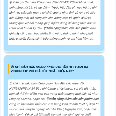
💎 Đầu ghi Camera Visioncop VS-NVR5436PS4K-S4 có nhiều
tính năng nổi bật và ưu điểm. Trước hết, đầu ghi này hỗ trợ ghi
hình 4K siêu nét, mang lại chất lượng hình ảnh rõ ràng và sắc
nét. Đồng thời, nó cung cấp khả năng xem và quản lý từ xa
thông qua kết nối mạng, giúp người dùng dễ dàng theo dõi và
kiểm soát từ bất kỳ đâu. 🎖️
Điểm cộng thêm của sản phẩm
đầu
ghi này cũng tích hợp nhiều tính năng thông minh như phát
hiện chuyển động, cảnh báo thông minh và ghi hình liên tục.
️💭 NƠI NÀO BÁN VS-NVRPS4K-S4 ĐẦU GHI CAMERA
VISIONCOP VỚI GIÁ TỐT NHẤT HIỆN NAY?
🥇 Hiện tại, nếu bạn đang quan tâm đến việc mua VS-
NVR5436PS4K-S4 Đầu ghi Camera Visioncop với giá tốt nhất,
bạn có thể tìm kiếm trên các trang web thương mại điện tử như
Shopee, Lazada, hoặc Tiki. 🎖️
Điểm cộng thêm của sản phẩm
bạn
cũng có thể tham khảo các cửa hàng kinh doanh thiết bị điện tử
và camera chuyên nghiệp như An Phát, Nguyễn Kim, hoặc Điện
Máy Xanh. Để có giá tốt nhất, bạn nên so sánh giá và chất