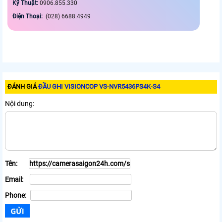
Kỹ Thuật:
0906.855.330
Điện Thoại:
(028) 6688.4949
ĐÁNH GIÁ
ĐẦU GHI VISIONCOP VS-NVR5436PS4K-S4
Nội dung:
Tên:
Email:
Phone: