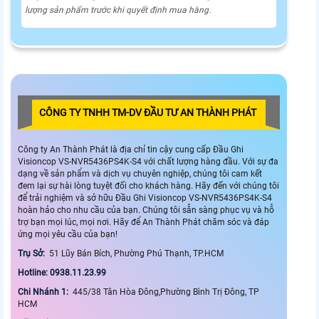
lượng sản phẩm trước khi quyết định mua hàng.
CÔNG TY TNHH TM-DV ĐẦU TƯ AN THÀNH PHÁT
Công ty An Thành Phát là địa chỉ tin cậy cung cấp Đầu Ghi
Visioncop VS-NVR5436PS4K-S4 với chất lượng hàng đầu. Với sự đa
dạng về sản phẩm và dịch vụ chuyên nghiệp, chúng tôi cam kết
đem lại sự hài lòng tuyệt đối cho khách hàng. Hãy đến với chúng tôi
để trải nghiệm và sở hữu Đầu Ghi Visioncop VS-NVR5436PS4K-S4
hoàn hảo cho nhu cầu của bạn. Chúng tôi sẵn sàng phục vụ và hỗ
trợ bạn mọi lúc, mọi nơi. Hãy để An Thành Phát chăm sóc và đáp
ứng mọi yêu cầu của bạn!
Trụ Sở:
51 Lũy Bán Bích, Phường Phú Thạnh, TP.HCM
Hotline: 0938.11.23.99
Chi Nhánh 1:
445/38 Tân Hòa Đông,Phường Bình Trị Đông, TP
HCM