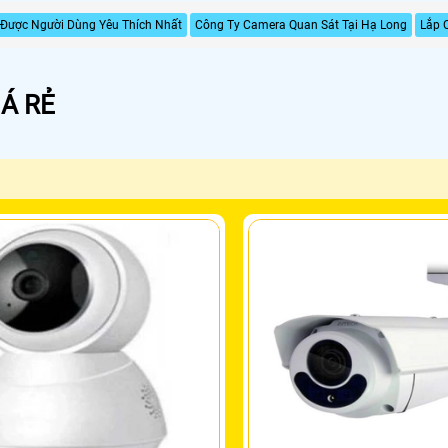
Được Người Dùng Yêu Thích Nhất
Công Ty Camera Quan Sát Tại Hạ Long
Lắp 
Á RẺ