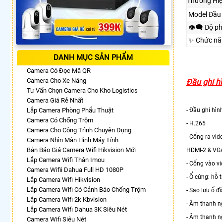
Thương Hi
Model Đầu 
👁️‍🗨 Độ p
✨ Chức nă
DANH MỤC SẢN PHẨM
Camera Có Đọc Mã QR
Camera Cho Xe Nâng
Đầu ghi h
Tư Vấn Chọn Camera Cho Kho Logistics
Camera Giá Rẻ Nhất
Lắp Camera Phòng Phẩu Thuật
- Đầu ghi hìn
Camera Có Chống Trộm
- H.265
Camera Cho Công Trình Chuyên Dụng
- Cổng ra vi
Camera Nhìn Màn Hình Máy Tính
Bản Báo Giá Camera Wifi Hikvision Mới
HDMI-2 & VGA
Lắp Camera Wifi Thân Imou
- Cổng vào v
Camera Wifii Dahua Full HD 1080P
- Ổ cứng: hỗ 
Lắp Camera Wifi Hikvision
Lắp Camera Wifi Có Cảnh Báo Chống Trộm
- Sao lưu ổ 
Lắp Camera Wifi 2k Kbvision
- Âm thanh ng
Lắp Camera Wifi Dahua 3K Siêu Nét
- Âm thanh ng
Camera Wifi Siêu Nét