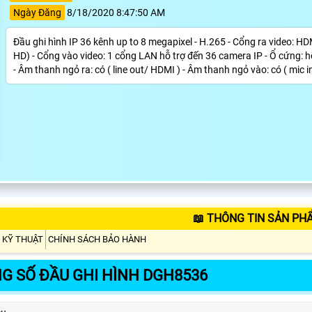
Ngày Đăng
8/18/2020 8:47:50 AM
Đầu ghi hình IP 36 kênh up to 8 megapixel - H.265 - Cổng ra video: H
HD) - Cổng vào video: 1 cổng LAN hỗ trợ đến 36 camera IP - Ổ cứng: h
- Âm thanh ngỏ ra: có ( line out/ HDMI ) - Âm thanh ngỏ vào: có ( mic in
📖 THÔNG TIN SẢN PH
 KỸ THUẬT
CHÍNH SÁCH BẢO HÀNH
G SỐ ĐẦU GHI HÌNH DGH8536