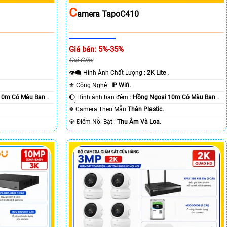
C
Amera TapoC410
Giá bán: 5%-35%
Giá Gốc:
👁️‍🗨 Hình Ành Chất Lượng :
2K Lite .
⚜️ Công Nghệ :
IP Wifi.
10m Có Màu Ban
🌔 Hình ảnh ban đêm :
Hồng Ngoại 10m Có Màu Ban
Ðêm.
❄ Camera Theo Mẫu
Thân Plastic.
️💎 Điểm Nỗi Bật :
Thu Âm Và Loa.