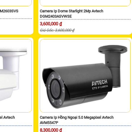
DGM2603SVS
Camera Ip Dome Starlight 2Mp Avtech
DGM2403ASVWSE
3,600,000 ₫
Giá Gốc: 3,600,000 ₫
el Avtech
Camera Ip Hồng Ngoại 5.0 Megapixel Avtech
AVM5547P
8,300,000 ₫