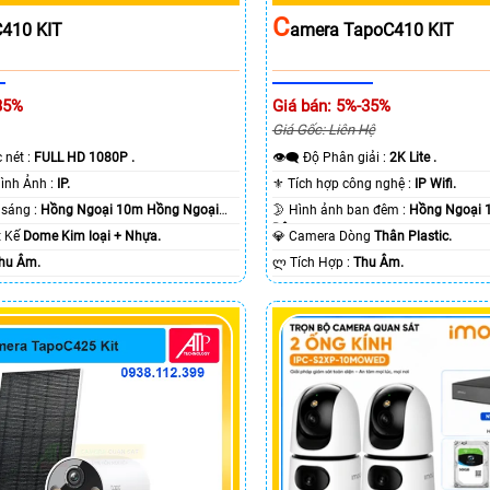
C
410 KIT
Amera TapoC410 KIT
35%
Giá bán: 5%-35%
Giá Gốc: Liên Hệ
c nét :
FULL HD 1080P .
👁️‍🗨 Độ Phân giải :
2K Lite .
🌠 Công Nghệ Hình Ảnh :
IP.
⚜️ Tích hợp công nghệ :
IP Wifi.
⭐ Khi xem thiếu sáng :
Hồng Ngoại 10m Hồng Ngoại
🌛 Hình ảnh ban đêm :
Hồng Ngoại 
Ðêm.
ết Kế
Dome Kim loại + Nhựa.
💎 Camera Dòng
Thân Plastic.
hu Âm.
️ლ Tích Hợp :
Thu Âm.