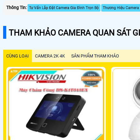
Thông Tin:
Tư Vấn Lắp Đặt Camera Gia Đình Trọn Bộ
Thương Hiệu Camera 
THAM KHẢO CAMERA QUAN SÁT GI
CÙNG LOẠI
CAMERA 2K 4K
SẢN PHẨM THAM KHẢO