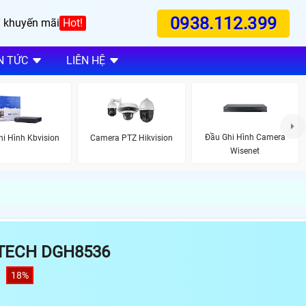
0938.112.399
 khuyến mãi
Hot!
N TỨC
LIÊN HỆ
Đầu Ghi Hình Camera
i Hình Kbvision
Camera PTZ Hikvision
Wisenet
VTECH DGH8536
18%