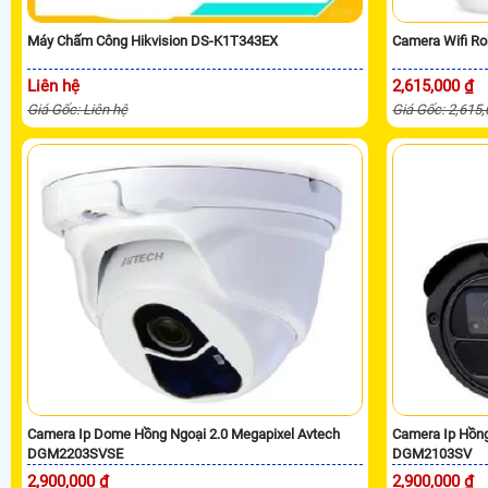
Máy Chấm Công Hikvision DS-K1T343EX
Camera Wifi R
Liên hệ
2,615,000 ₫
Giá Gốc: Liên hệ
Giá Gốc: 2,615
Camera Ip Dome Hồng Ngoại 2.0 Megapixel Avtech
Camera Ip Hồng
DGM2203SVSE
DGM2103SV
2,900,000 ₫
2,900,000 ₫