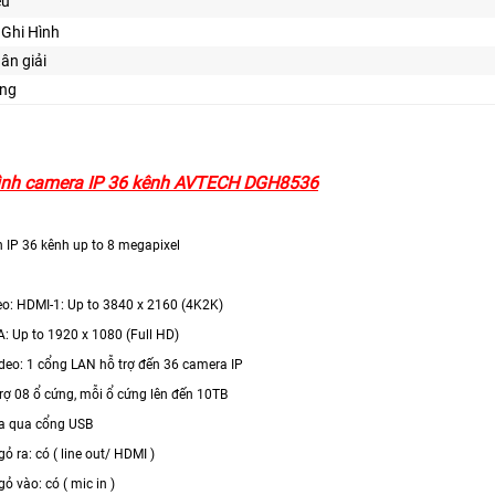
ệu
Ghi Hình
hân giải
ng
ình camera IP 36 kênh AVTECH DGH8536
h IP 36 kênh up to 8 megapixel
deo: HDMI-1: Up to 3840 x 2160 (4K2K)
: Up to 1920 x 1080 (Full HD)
ideo: 1 cổng LAN hỗ trợ đến 36 camera IP
trợ 08 ổ cứng, mỗi ổ cứng lên đến 10TB
đĩa qua cổng USB
ỏ ra: có ( line out/ HDMI )
ỏ vào: có ( mic in )