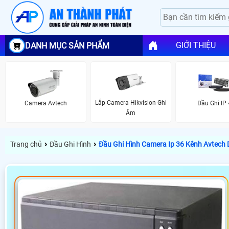
GIỚI THIỆU
DANH MỤC SẢN PHẨM
Lắp Camera Hikvision Ghi
Camera Avtech
Đầu Ghi IP 
Âm
›
›
Trang chủ
Đầu Ghi Hình
Đầu Ghi Hình Camera Ip 36 Kênh Avtec