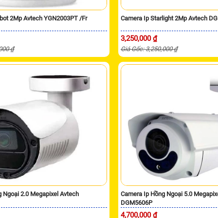
obot 2Mp Avtech YGN2003PT /Fr
Camera Ip Starlight 2Mp Avtech 
3,250,000 ₫
,000 ₫
Giá Gốc: 3,250,000 ₫
 Ngoại 2.0 Megapixel Avtech
Camera Ip Hồng Ngoại 5.0 Megapix
DGM5606P
4,700,000 ₫