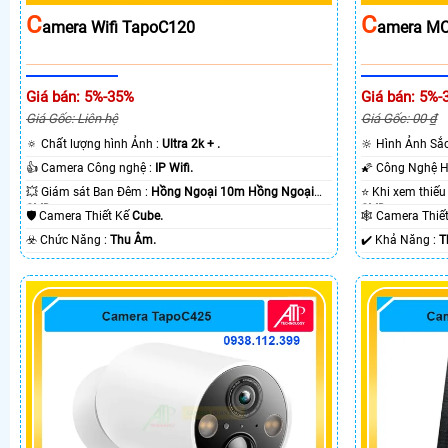
C
C
Amera Wifi TapoC120
Amera MC
Giá bán: 5%-35%
Giá bán: 5%-
Giá Gốc: Liên hệ
Giá Gốc: 00 ₫
🔅 Chất lượng hình Ảnh :
Ultra 2k + .
🔆 Hình Ảnh Sắ
👍 Camera Công nghệ :
IP Wifi.
💥 Giám sát Ban Đêm :
Hồng Ngoại 10m Hồng Ngoại
SMD.
SMD.
🛡 Camera Thiết Kế
Cube.
🕸️ Camera Thi
️☣️ Chức Năng :
Thu Âm.
️✔️ Khả Năng :
T