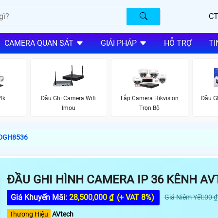
CT
CAMERA QUAN SÁT
GIẢI PHÁP
HỖ TRỢ
TI
4k
Đầu Ghi Camera Wifi
Lắp Camera Hikvision
Đầu Gh
Imou
Trọn Bộ
h DGH8536
ĐẦU GHI HÌNH CAMERA IP 36 KÊNH A
Giá Khuyến Mãi:
28,500,000 ₫
(+ VAT 8%)
Giá Niêm Yết:00 ₫
Thương Hiệu
AVtech