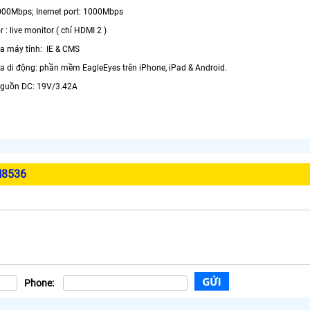
1000Mbps; Inernet port: 1000Mbps
 : live monitor ( chỉ HDMI 2 )
ua máy tính: IE & CMS
ua di động: phần mềm EagleEyes trên iPhone, iPad & Android.
nguồn DC: 19V/3.42A
H8536
Phone: