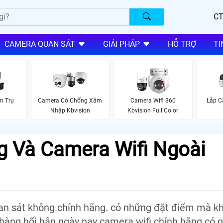
CT
CAMERA QUAN SÁT
GIẢI PHÁP
HỖ TRỢ
TI
n Trụ
Camera Có Chống Xâm
Camera Wifi 360
Lắp C
Nhập Kbvision
Kbvision Full Color
g Và Camera Wifi Ngoài
an sát không chính hãng. có những đặt điểm mà k
àng hối hận ngày nay camera wifi chính hãng có g