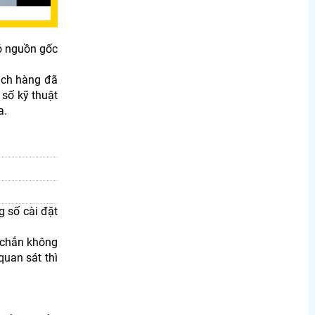
có nguồn gốc
ách hàng đã
 số kỹ thuật
a.
g số cài đặt
 chắn không
uan sát thì