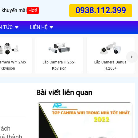
0938.112.399
 khuyến mãi
Hot!
N TỨC
LIÊN HỆ
amera Wifi 2Mp
Lắp Camera H.265+
Lắp Camera Dahua
Kbvision
Kbvision
H.265+
Bài viết liên quan
hách
iá thành