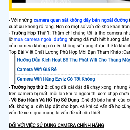
- Với những
camera quan sát không dây bán ngoài đường
t
xuất xứ không rõ ràng, Nên có một số vấn đề khó khăn tron
-
Trường Hợp Thứ 1:
Thậm chí chúng tôi là thợ camera nh
lỡ
mua camera ngoài đường
nhưng đã mất hết hướng dẫn và
của camera không có nên không sữ dụng được thế là khác
Top Bài Viết Chất Lượng Phù Hợp Mời Bạn Tham Khảo :Ca
Hướng Dẫn Kích Hoạt Bộ Thu Phát Wifi Cho Thang Má
Camera Wifi Giá Rẻ
Camera Wifi Hãng Ezviz Có Tốt Không
-
Trường hợp thứ 2:
cũng đã cài đặt đã chạy xong. nhưng kh
trên camera bị mất. mỗi lần khi ra ngoài thì xem chập chờ
-
Về Bảo Hành Và Hổ Trợ Sử Dụng :
Chế độ bảo hành của ca
tốt. không ai đến lắp đặt cho bạn, và khi có vấn đề họ cũ
vấn đê xem qua mạng là vấn đề rất cần thiết.
ĐỐI VỚI VIỆC SỬ DỤNG CAMERA CHÍNH HÃNG