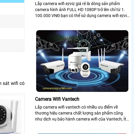
Lắp camera wifi ezviz giá rẻ là dòng sản phẩm
camera hình ảnh FULL HD 1080P trở lên chỉ từ 1.
100.000 VNĐ bạn có thể sử dụng camera wifi ezviz
rẻ nhất tiết kiệm nhất và chế độ...
sát wifi có
Camera Wifi Vantech
Lắp camera wifi vantech có nhiều ưu điểm về
thương hiệu camera chất lượng sản phẩm cũng
như dịch vụ bảo hành camera wifi của Vantech, Ít
nhiều gì khi tìm hiểu các dòng camera Wifi...