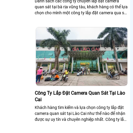
Danh sách các công ty chuyên lắp đặt camera
quan sát tại bà rịa vũng tàu, khách hàng có thể lựa
chọn cho mình một công ty lắp đặt camera qua sát
tại bà rịa vũng tàu uy tín và chuyên nghiệp.
Công Ty Lắp Đặt Camera Quan Sát Tại Lào
Cai
Khách hàng tìm kiếm và lựa chọn công ty lắp đặt
camera quan sát tại Lào Cai như thế nào để nhận
được sự uy tín và chuyên nghiệp nhất. Công ty lắp
đặt camera quan sát chúng tôi...