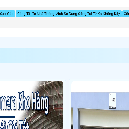
 Cao Cấp
Công Tắt Từ Nhà Thông Minh Sử Dụng Công Tắt Từ Xa Không Dây
Côn