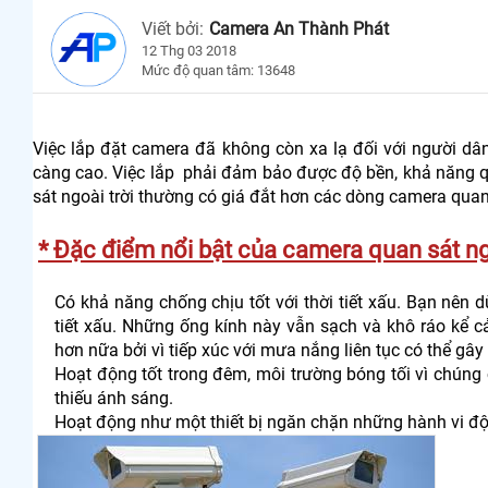
Viết bởi:
Camera An Thành Phát
12 Thg 03 2018
Mức độ quan tâm: 13648
Việc lắp đặt camera đã không còn xa lạ đối với người dâ
càng cao. Việc lắp phải đảm bảo được độ bền, khả năng q
sát ngoài trời thường có giá đắt hơn các dòng camera quan
* Đặc điểm nổi bật của camera quan sát ngo
Có khả năng chống chịu tốt với thời tiết xấu. Bạn nên d
tiết xấu. Những ống kính này vẫn sạch và khô ráo kể c
hơn nữa bởi vì tiếp xúc với mưa nắng liên tục có thể gâ
Hoạt động tốt trong đêm, môi trường bóng tối vì chún
thiếu ánh sáng.
Hoạt động như một thiết bị ngăn chặn những hành vi độ