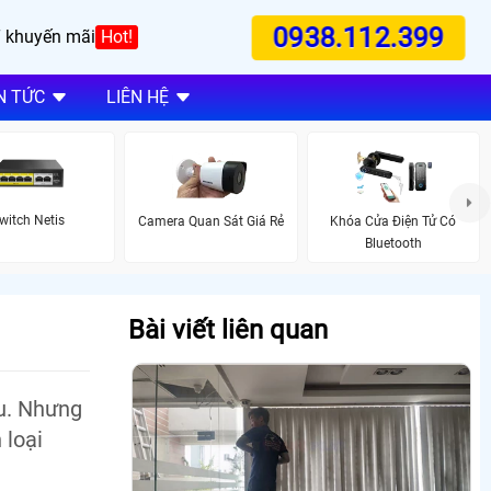
0938.112.399
 khuyến mãi
Hot!
N TỨC
LIÊN HỆ
witch Netis
Camera Quan Sát Giá Rẻ
Khóa Cửa Điện Tử Có
Bluetooth
Bài viết liên quan
au. Nhưng
 loại