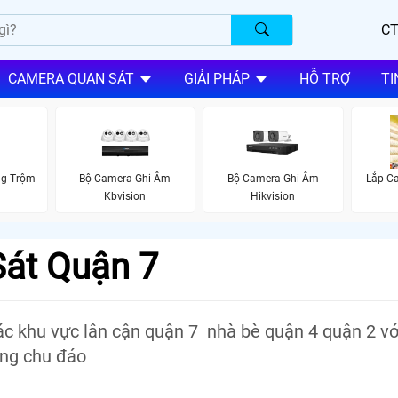
CT
CAMERA QUAN SÁT
GIẢI PHÁP
HỖ TRỢ
TI
ng Trộm
Bộ Camera Ghi Âm
Bộ Camera Ghi Âm
Lắp C
Kbvision
Hikvision
át Quận 7
ác khu vực lân cận quận 7 nhà bè quận 4 quận 2 vớ
àng chu đáo