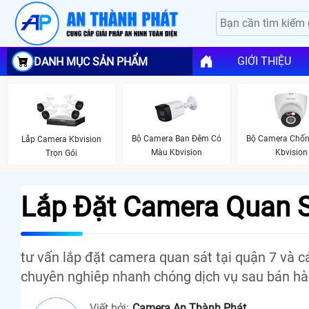
GIỚI THIỆU
DANH MỤC SẢN PHẨM
Bộ Camera Ban Đêm Có
Bộ Camera Chố
Lắp Camera Kbvision
Màu Kbvision
Kbvision
Trọn Gói
Lắp Đặt Camera Quan S
tư vấn lắp đặt camera quan sát tại quận 7 và c
chuyên nghiêp nhanh chóng dịch vụ sau bán h
Viết bởi:
Camera An Thành Phát