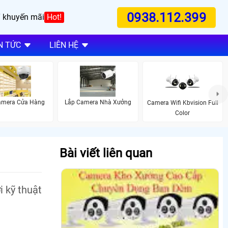
0938.112.399
 khuyến mãi
Hot!
N TỨC
LIÊN HỆ
amera Cửa Hàng
Lắp Camera Nhà Xưởng
Camera Wifi Kbvision Full
Color
Bài viết liên quan
i kỹ thuật