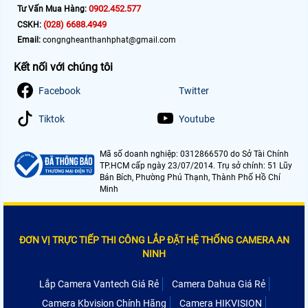
0902.452.577
Tư Vấn Mua Hàng:
(028) 6688.4949
CSKH:
Email:
congngheanthanhphat@gmail.com
Kết nối với chúng tôi
Facebook
Twitter
Tiktok
Youtube
Mã số doanh nghiệp: 0312866570 do Sở Tài Chính
TP.HCM cấp ngày 23/07/2014. Trụ sở chính: 51 Lũy
Bán Bích, Phường Phú Thạnh, Thành Phố Hồ Chí
Minh
ĐƠN VỊ TRỰC TIẾP THI CÔNG LẮP ĐẶT HỆ THỐNG CAMERA AN
NINH
Lắp Camera Vantech Giá Rẻ
Camera Dahua Giá Rẻ
Camera Kbvision Chính Hãng
Camera HIKVISION