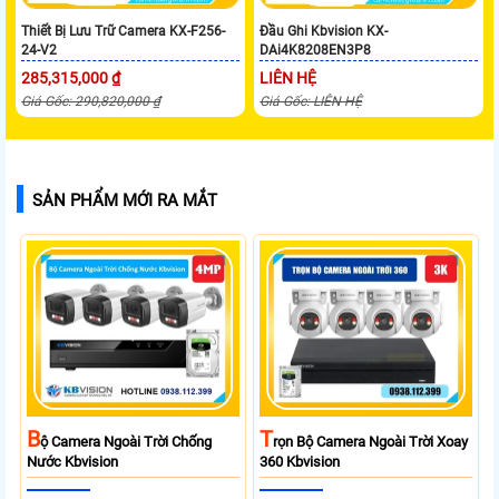
Thiết Bị Lưu Trữ Camera KX-F256-
Đầu Ghi Kbvision KX-
24-V2
DAi4K8208EN3P8
285,315,000 ₫
LIÊN HỆ
Giá Gốc: 290,820,000 ₫
Giá Gốc: LIÊN HỆ
SẢN PHẨM MỚI RA MẮT
B
T
Ộ Camera Ngoài Trời Chống
Rọn Bộ Camera Ngoài Trời Xoay
Nước Kbvision
360 Kbvision