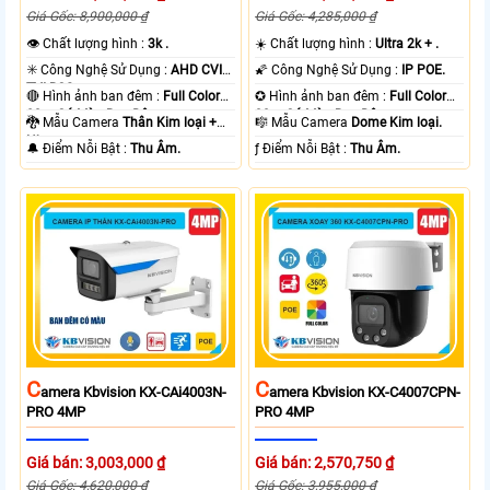
Giá Gốc: 8,900,000 ₫
Giá Gốc: 4,285,000 ₫
👁 Chất lượng hình :
3k .
☀️ Chất lượng hình :
Ultra 2k + .
✳️ Công Nghệ Sử Dụng :
AHD CVI
🌠 Công Nghệ Sử Dụng :
IP POE.
TVI BCS.
🔴 Hình ảnh ban đêm :
Full Color
✪ Hình ảnh ban đêm :
Full Color
80m Có Màu Ban Ðêm.
30m Có Màu Ban Ðêm.
🐉️ Mẫu Camera
Thân Kim loại +
🎼️ Mẫu Camera
Dome Kim loại.
Nhựa.
️🔔 Điểm Nỗi Bật :
Thu Âm.
️ƒ Điểm Nỗi Bật :
Thu Âm.
C
C
Amera Kbvision KX-CAi4003N-
Amera Kbvision KX-C4007CPN-
PRO 4MP
PRO 4MP
Giá bán: 3,003,000 ₫
Giá bán: 2,570,750 ₫
Giá Gốc: 4,620,000 ₫
Giá Gốc: 3,955,000 ₫