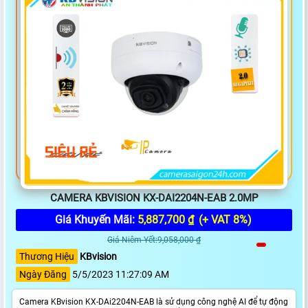
CAMERA KBVISION KX-DAI2204N-EAB 2.0MP
Giá Khuyến Mãi:
5,887,700 ₫
(+ VAT 8%)
Giá Niêm Yết:9,058,000 ₫
Thương Hiệu
KBvision
Ngày Đăng
5/5/2023 11:27:09 AM
Camera KBvision KX-DAi2204N-EAB là sử dụng công nghệ AI để tự động