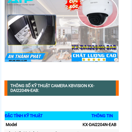
THÔNG SỐ KỸ THUẬT CAMERA KBVISION KX-
DAI2204N-EAB:
ĐẶC TÍNH KỸ THUẬT
THÔNG TIN
Model
KX-DAi2204N-EAB