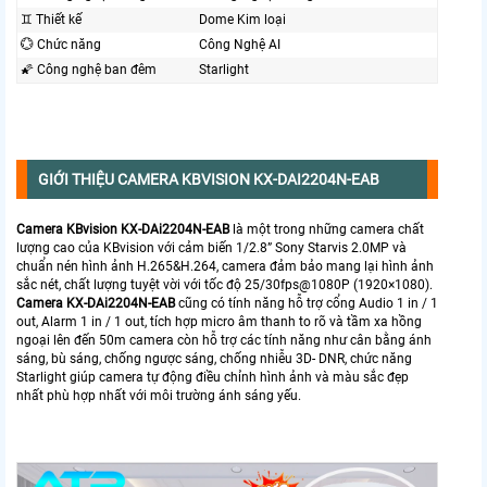
♊ Thiết kế
Dome Kim loại
💮 Chức năng
Công Nghệ AI
🌠 Công nghệ ban đêm
Starlight
GIỚI THIỆU CAMERA KBVISION KX-DAI2204N-EAB
Camera KBvision KX-DAi2204N-EAB
là một trong những camera chất
lượng cao của KBvision với cảm biến 1/2.8” Sony Starvis 2.0MP và
chuẩn nén hình ảnh H.265&H.264, camera đảm bảo mang lại hình ảnh
sắc nét, chất lượng tuyệt vời với tốc độ 25/30fps@1080P (1920×1080).
Camera KX-DAi2204N-EAB
cũng có tính năng hỗ trợ cổng Audio 1 in / 1
out, Alarm 1 in / 1 out, tích hợp micro âm thanh to rõ và tầm xa hồng
ngoại lên đến 50m camera còn hỗ trợ các tính năng như cân bằng ánh
sáng, bù sáng, chống ngược sáng, chống nhiễu 3D- DNR, chức năng
Starlight giúp camera tự động điều chỉnh hình ảnh và màu sắc đẹp
nhất phù hợp nhất với môi trường ánh sáng yếu.