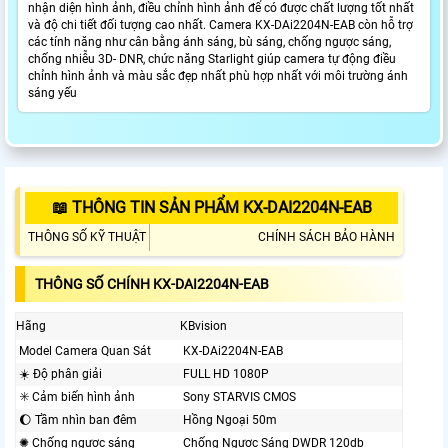
nhận diện hình ảnh, điều chỉnh hình ảnh để có được chất lượng tốt nhất
và độ chi tiết đối tượng cao nhất. Camera KX-DAi2204N-EAB còn hỗ trợ
các tính năng như cân bằng ánh sáng, bù sáng, chống ngược sáng,
chống nhiễu 3D- DNR, chức năng Starlight giúp camera tự động điều
chỉnh hình ảnh và màu sắc đẹp nhất phù hợp nhất với môi trường ánh
sáng yếu
📖 THÔNG TIN SẢN PHẨM KX-DAI2204N-EAB
THÔNG SỐ KỸ THUẬT
CHÍNH SÁCH BẢO HÀNH
THÔNG SỐ CHÍNH KX-DAI2204N-EAB
Hãng
KBvision
Model Camera Quan Sát
KX-DAi2204N-EAB
☀️ Độ phân giải
FULL HD 1080P
✳️ Cảm biến hình ảnh
Sony STARVIS CMOS
🌔 Tầm nhìn ban đêm
Hồng Ngoại 50m
✺ Chống ngược sáng
Chống Ngược Sáng DWDR 120db