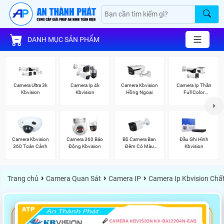
DANH MỤC SẢN PHẨM
Camera Ultra 3k
Camera Ip 4k
Camera Kbvision
Camera Ip Thân
Kbvision
Kbvision
Hồng Ngoại
Full Color
Kbvision
Camera Kbvision
Camera 360 Báo
Bộ Camera Ban
Đầu Ghi Hình
360 Toàn Cảnh
Động Kbvision
Đêm Có Màu
Kbvision
Kbvision
›
›
›
Trang chủ
Camera Quan Sát
Camera IP
Camera Ip Kbvision Chấ