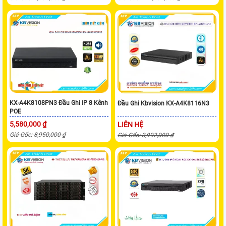
KX-A4K8108PN3 Đầu Ghi IP 8 Kênh
Đầu Ghi Kbvision KX-A4K8116N3
POE
5,580,000 ₫
LIÊN HỆ
Giá Gốc: 8,950,000 ₫
Giá Gốc: 3,992,000 ₫