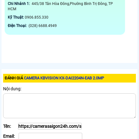
Chi Nhánh 1:
445/38 Tân Hòa Đông,Phường Bình Trị Đông, TP
HCM
Kỹ Thuật:
0906.855.330
Điện Thoại:
(028) 6688.4949
ĐÁNH GIÁ
CAMERA KBVISION KX-DAI2204N-EAB 2.0MP
Nội dung:
Tên:
Email: