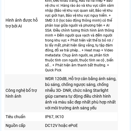
kính, Đeo khẩu trang, Râu và ria mép + Bảo
vệ chu vi: Hàng rào ảo và khu vực cấm xâm
nhập (Bảo vệ khu vực quan sát, Bảo vệ khu
vực giới hạn, Bảo vệ khu vực nguy hiểm. +
Hình ảnh được hỗ
SMD 3.0 (lọc báo động thông minh) có thể
phân loại giữa người và phương tiện + AI
trợ bởi AI
SSA: Điều chỉnh tương thích hình ảnh thông
minh + Đếm người qua vạch và đếm người
trong khu vực + Phát hiện vật thể bị bỏ rơi /
bị lấy mất, phát hiện lãng vãng, tụ tập đám
đông, đỗ xe trái phép... + Heat map + Video
metadata: Chụp ảnh người, xe, phân tích
thuộc tính con người, thuộc tính xe cộ , biển
số... + Phát hiện âm thanh bất thường. +
Quick Pick
WDR 120dB, Hỗ trợ cân bằng ánh sáng,
bù sáng, chống ngược sáng, chống
Công nghệ bổ trợ
nhiễu 3D- DNR, chức năng Starlight
hình ảnh
giúp camera tự động điều chỉnh hình
ảnh và màu sắc đẹp nhất phù hợp nhất
với môi trường ánh sáng yếu
Tiêu chuẩn
IP67, IK10
Nguồn cấp
DC12V hoặc
ePoE