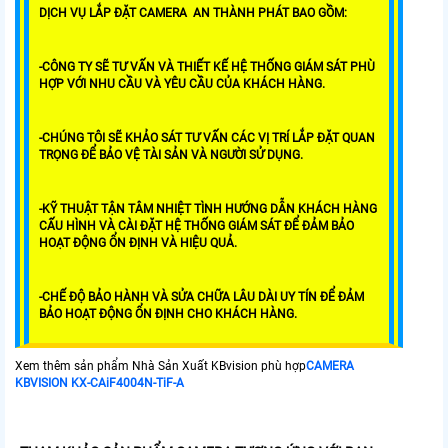
DỊCH VỤ LẮP ĐẶT CAMERA AN THÀNH PHÁT BAO GỒM:
-CÔNG TY SẼ TƯ VẤN VÀ THIẾT KẾ HỆ THỐNG GIÁM SÁT PHÙ
HỢP VỚI NHU CẦU VÀ YÊU CẦU CỦA KHÁCH HÀNG.
-CHÚNG TÔI SẼ KHẢO SÁT TƯ VẤN CÁC VỊ TRÍ LẮP ĐẶT QUAN
TRỌNG ĐỂ BẢO VỆ TÀI SẢN VÀ NGƯỜI SỬ DỤNG.
-KỸ THUẬT TẬN TÂM NHIỆT TÌNH HƯỚNG DẪN KHÁCH HÀNG
CẤU HÌNH VÀ CÀI ĐẶT HỆ THỐNG GIÁM SÁT ĐỂ ĐẢM BẢO
HOẠT ĐỘNG ỔN ĐỊNH VÀ HIỆU QUẢ.
-CHẾ ĐỘ BẢO HÀNH VÀ SỬA CHỮA LÂU DÀI UY TÍN ĐỂ ĐẢM
BẢO HOẠT ĐỘNG ỔN ĐỊNH CHO KHÁCH HÀNG.
Xem thêm sản phẩm Nhà Sản Xuất KBvision phù hợp
CAMERA
KBVISION KX-CAiF4004N-TiF-A