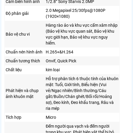
Cảm biến hình ảnh
1/2.8” Sony Starvis 2.0MP
2.0 Megapixel
25/30fps@1080P
Độ phân giải
(1920×1080)
Hàng rào ảo và khu vực cấm xâm nhập
(Bảo vệ khu vực quan sát, Bảo vệ khu
Bảo vệ chu vi
vực giới hạn, Bảo vệ khu vực nguy
hiểm.
Chuẩn nén hình ảnh
H.265+&H.264
Chuẩn tương thích
Onvif,
Quick Pick
Chất liệu
kim loại
Hỗ trợ phân tích 6 thuộc tính của khuôn
mặt: Tuổi, Giới tính, Biểu hiện (Vui
Phát hiện và chụp
vẻ/Ngạc nhiên/Bình thường/Cáu
ảnh khuôn mặt
gắt/Buồn/Chán ghét/Bối rối/Hoảng
sợ), Đeo kính, Đeo khẩu trang, Râu và
ria mép
Tích hợp
Micro
Đếm người qua vạch và đếm người
trong khu vực, Phát hiện vật thể bị bỏ