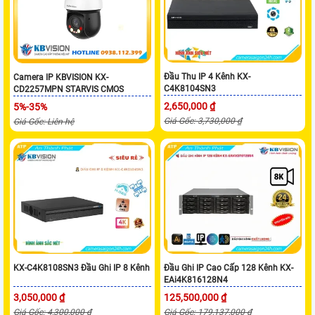
Đầu Thu IP 4 Kênh KX-
Camera IP KBVISION KX-
C4K8104SN3
CD2257MPN STARVIS CMOS
2,650,000 ₫
5%-35%
Giá Gốc: 3,730,000 ₫
Giá Gốc: Liên hệ
KX-C4K8108SN3 Đầu Ghi IP 8 Kênh
Đầu Ghi IP Cao Cấp 128 Kênh KX-
EAi4K816128N4
3,050,000 ₫
125,500,000 ₫
Giá Gốc: 4,300,000 ₫
Giá Gốc: 179,137,000 ₫