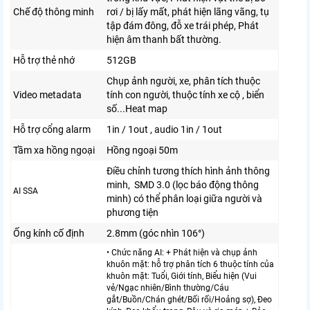
Chế độ thông minh
rơi / bị lấy mất, phát hiện lãng vãng, tụ
tập đám đông, đỗ xe trái phép, Phát
hiện âm thanh bất thường.
Hỗ trợ thẻ nhớ
512GB
Chụp ảnh người, xe, phân tích thuộc
Video metadata
tính con người, thuộc tính xe cộ , biển
số...Heat map
Hỗ trợ cổng alarm
1in / 1out , audio 1in / 1out
Tầm xa hồng ngoại
Hồng ngoại 50m
Điều chỉnh tương thích hình ảnh thông
minh, SMD 3.0 (lọc báo động thông
AI SSA
minh) có thể phân loại giữa người và
phương tiện
Ống kính cố định
2.8mm (góc nhìn 106°)
• Chức năng AI: + Phát hiện và chụp ảnh
khuôn mặt: hỗ trợ phân tích 6 thuộc tính của
khuôn mặt: Tuổi, Giới tính, Biểu hiện (Vui
vẻ/Ngạc nhiên/Bình thường/Cáu
gắt/Buồn/Chán ghét/Bối rối/Hoảng sợ), Đeo