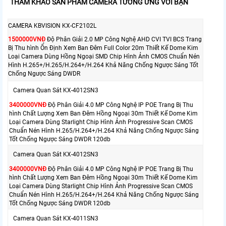
THAM KHẢO SẢN PHẨM CAMERA TƯƠNG ỨNG VỚI BẠN
CAMERA KBVISION KX-CF2102L
1500000VNÐ
Độ Phân Giải 2.0 MP Công Nghệ AHD CVI TVI BCS Trang
Bị Thu hình Ổn Định Xem Ban Đêm Full Color 20m Thiết Kế Dome Kim
Loại Camera Dùng Hồng Ngoại SMD Chip Hình Ảnh CMOS Chuẩn Nén
Hình H.265+/H.265/H.264+/H.264 Khả Năng Chống Ngược Sáng Tốt
Chống Ngược Sáng DWDR
Camera Quan Sát KX-4012SN3
3400000VNÐ
Độ Phân Giải 4.0 MP Công Nghệ IP POE Trang Bị Thu
hình Chất Lượng Xem Ban Đêm Hồng Ngoại 30m Thiết Kế Dome Kim
Loại Camera Dùng Starlight Chip Hình Ảnh Progressive Scan CMOS
Chuẩn Nén Hình H.265/H.264+/H.264 Khả Năng Chống Ngược Sáng
Tốt Chống Ngược Sáng DWDR 120db
Camera Quan Sát KX-4012SN3
3400000VNÐ
Độ Phân Giải 4.0 MP Công Nghệ IP POE Trang Bị Thu
hình Chất Lượng Xem Ban Đêm Hồng Ngoại 30m Thiết Kế Dome Kim
Loại Camera Dùng Starlight Chip Hình Ảnh Progressive Scan CMOS
Chuẩn Nén Hình H.265/H.264+/H.264 Khả Năng Chống Ngược Sáng
Tốt Chống Ngược Sáng DWDR 120db
Camera Quan Sát KX-4011SN3