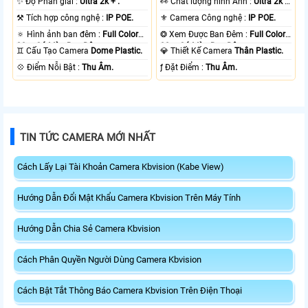
✨ Độ Phân giải :
Ultra 2k + .
️👀 Chất lượng hình Ảnh :
Ultra 2k +
.
⚒ Tích hợp công nghệ :
IP POE.
⚜️ Camera Công nghệ :
IP POE.
🔅 Hình ảnh ban đêm :
Full Color
❂ Xem Được Ban Đêm :
Full Color
30m Có Màu Ban Ðêm.
30m Có Màu Ban Ðêm.
♊ Cấu Tạo Camera
Dome Plastic.
💎 Thiết Kế Camera
Thân Plastic.
️💠 Điểm Nỗi Bật :
Thu Âm.
️ƒ Đặt Điểm :
Thu Âm.
TIN TỨC CAMERA MỚI NHẤT
Cách Lấy Lại Tài Khoản Camera Kbvision (Kabe View)
Hướng Dẫn Đổi Mật Khẩu Camera Kbvision Trên Máy Tính
Hướng Dẫn Chia Sẻ Camera Kbvision
Cách Phân Quyền Người Dùng Camera Kbvision
Cách Bật Tắt Thông Báo Camera Kbvision Trên Điện Thoại