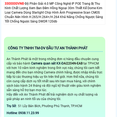
3300000VNÐ
Độ Phân Giải 4.0 MP Công Nghệ IP POE Trang Bị Thu
hình Chất Lượng Xem Ban Đêm Hồng Ngoại 30m Thiết Kế Dome Kim
Loại Camera Dùng Starlight Chip Hình Ảnh Progressive Scan CMOS
Chuẩn Nén Hình H.265/H.264+/H.264 Khả Năng Chống Ngược Sáng
Tốt Chống Ngược Sáng DWDR 120db
CÔNG TY TNHH TM-DV ĐẦU TƯ AN THÀNH PHÁT
An Thành Phát là một trong những đơn vị hàng đầu chuyên cung
cấp và bảo hành
Camera quan sát
KX-D
Ai2204N-EAB
tại TPHCM
với hơn 10 năm kinh nghiệm trong lĩnh vực này, chúng tôi cam kết
mang đến cho bạn những Camera chính hãng, được nhập khẩu trực
tiếp từ các thương hiệu uy tín trên thế giới. Hơn thế nữa, chúng tôi
còn cung cấp dịch vụ tốt nhất sau khi bạn mua hàng, với chính
sách bảo hành 24 tháng và đội ngũ kỹ thuật viên giàu kinh nghiệm
sẵn sàng hỗ trợ bạn mọi lúc.
Hãy đến với An Thành Phát để trải nghiệm dịch vụ chất lượng và
giải pháp an ninh tối ưu của chúng tôi.
Trụ Sở:
51 Lũy Bán Bích, Phường Phú Thạnh, TP.HCM
Hotline: 0938.11.23.99