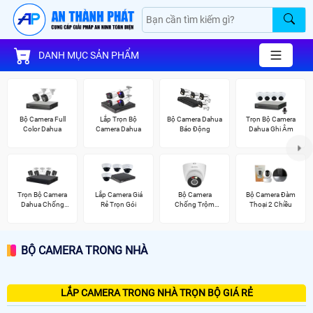
DANH MỤC SẢN PHẨM
Bộ Camera Full
Lắp Trọn Bộ
Bộ Camera Dahua
Trọn Bộ Camera
Color Dahua
Camera Dahua
Báo Động
Dahua Ghi Âm
Trọn Bộ Camera
Lắp Camera Giá
Bộ Camera
Bộ Camera Đàm
Dahua Chống
Rẻ Trọn Gói
Chống Trộm
Thoại 2 Chiều
Trộm
Kbvision
BỘ CAMERA TRONG NHÀ
LẮP CAMERA TRONG NHÀ TRỌN BỘ GIÁ RẺ