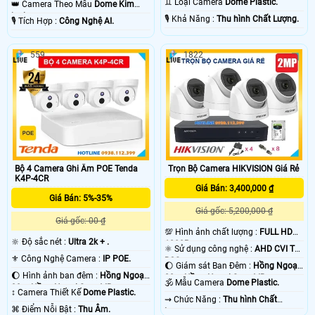
♊ Loại Camera
Dome Plastic.
👑 Camera Theo Mẫu
Dome Kim
loại.
️🎙 Khả Năng :
Thu hình Chất Lượng.
️🎙 Tích Hợp :
Công Nghệ AI.
559
1822
Bộ 4 Camera Ghi Âm POE Tenda
Trọn Bộ Camera HIKVISION Giá Rẻ
K4P-4CR
Giá Bán: 3,400,000 ₫
Giá Bán: 5%-35%
Giá gốc: 5,200,000 ₫
Giá gốc: 00 ₫
💯 Hình ảnh chất lượng :
FULL HD
🔆 Độ sắc nét :
Ultra 2k + .
1080P .
⚛️ Sử dụng công nghệ :
AHD CVI TVI
⚜️ Công Nghệ Camera :
IP POE.
BCS.
🌔 Giám sát Ban Đêm :
Hồng Ngoại
🌔 Hình ảnh ban đêm :
Hồng Ngoại
20m Hồng Ngoại Smart IR.
🕉️ Mẫu Camera
Dome Plastic.
30m Hồng Ngoại Smart IR.
↕️ Camera Thiết Kế
Dome Plastic.
️⇝ Chức Năng :
Thu hình Chất
️⌘ Điểm Nỗi Bật :
Thu Âm.
Lượng.