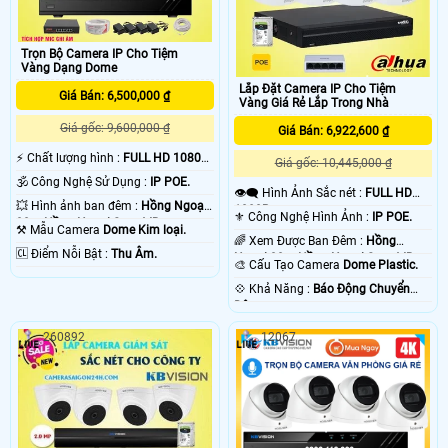
Trọn Bộ Camera IP Cho Tiệm
Vàng Dạng Dome
Lắp Đặt Camera IP Cho Tiệm
Giá Bán: 6,500,000 ₫
Vàng Giá Rẻ Lắp Trong Nhà
Giá gốc: 9,600,000 ₫
Giá Bán: 6,922,600 ₫
️⚡ Chất lượng hình :
FULL HD 1080P
Giá gốc: 10,445,000 ₫
.
🕉️ Công Nghệ Sử Dụng :
IP POE.
👁️‍🗨 Hình Ảnh Sắc nét :
FULL HD
💥 Hình ảnh ban đêm :
Hồng Ngoại
1080P .
⚜️ Công Nghệ Hình Ảnh :
IP POE.
30m Hồng Ngoại Smart IR.
⚒ Mẫu Camera
Dome Kim loại.
🌈 Xem Được Ban Đêm :
Hồng
️🆑 Điểm Nỗi Bật :
Thu Âm.
Ngoại 30m Hồng Ngoại Smart IR.
🎨 Cấu Tạo Camera
Dome Plastic.
️💠 Khả Năng :
Báo Động Chuyển
Động.
260892
12067