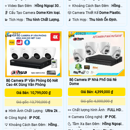
⭐ Video Ban Đêm :
Hồng Ngoại 30m
🔅 Khoảng Cách Ban Đêm :
Hồng
ONVIF.
Ngoại 30m Hồng Ngoại Smart IR.
🗜️ Cấu Tạo Camera
Dome Kim loại.
🎲 Camera Thiết Kế
Dome Plastic.
️💫 Tích Hợp :
Thu hình Chất Lượng.
️📡 Tích Hợp :
Thu hình Ổn Định.
5947
20828
Bộ Camera IP Nhà Phố Giá Rẻ
Bộ Camera IP Văn Phòng Độ Nét
Dome
Cao 4K Dùng Văn Phòng
Giá Bán: 4,399,000 ₫
Giá Bán: 10,799,000 ₫
Giá gốc: 6,000,000 ₫
Giá gốc: 13,790,000 ₫
️👀 Chất lượng hình Ảnh :
FULL HD
☀️ Hình Ành Chất Lượng :
Ultra 2k +
1080P .
.
✳️ Camera Công nghệ :
IP POE.
⚙ Công Nghệ :
IP POE.
🌜 Tầm Xa Ban Đêm :
Hồng Ngoại
💡 Khoảng Cách Ban Đêm :
Hồng
30m Hồng Ngoại Smart IR.
Ngoại 30m Starlight.