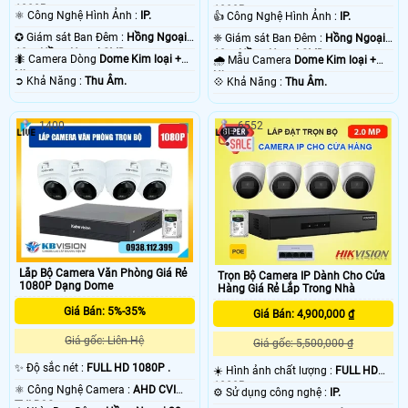
1080P .
1080P .
⚛️ Công Nghệ Hình Ảnh :
IP.
👍 Công Nghệ Hình Ảnh :
IP.
✪ Giám sát Ban Đêm :
Hồng Ngoại
❈ Giám sát Ban Đêm :
Hồng Ngoại
10m Hồng Ngoại SMD.
10m Hồng Ngoại SMD.
🐜 Camera Dòng
Dome Kim loại +
🌧️ Mẫu Camera
Dome Kim loại +
Nhựa.
Nhựa.
️➲ Khả Năng :
Thu Âm.
️💠 Khả Năng :
Thu Âm.
1400
6552
Lắp Bộ Camera Văn Phòng Giá Rẻ
Trọn Bộ Camera IP Dành Cho Cửa
1080P Dạng Dome
Hàng Giá Rẻ Lắp Trong Nhà
Giá Bán: 5%-35%
Giá Bán: 4,900,000 ₫
Giá gốc: Liên Hệ
Giá gốc: 5,500,000 ₫
✨ Độ sắc nét :
FULL HD 1080P .
☀️ Hình ảnh chất lượng :
FULL HD
1080P .
⚛️ Công Nghệ Camera :
AHD CVI
⚙ Sử dụng công nghệ :
IP.
TVI BCS.