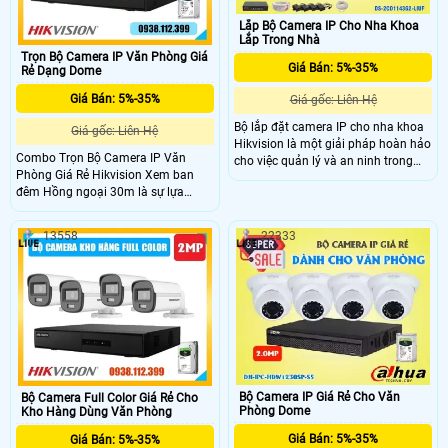
gia đình
Lắp Bộ Camera IP Cho Nha Khoa
Lắp Trong Nhà
Trọn Bộ Camera IP Văn Phòng Giá
Giá Bán: 5%-35%
Rẻ Dạng Dome
Giá Bán: 5%-35%
Giá gốc: Liên Hệ
Bộ lắp đặt camera IP cho nha khoa
Giá gốc: Liên Hệ
Hikvision là một giải pháp hoàn hảo
Combo Trọn Bộ Camera IP Văn
cho việc quản lý và an ninh trong
Phòng Giá Rẻ Hikvision Xem ban
phòng khám nha khoa. Bộ này bao
đêm Hồng ngoại 30m là sự lựa
gồm những camera IP chất lượng
chọn hàng đầu cho công trình nhỏ
cao với khả năng quan sát rõ nét và
với thiết kế đẹp và giá rẻ. Được trang
ghi lại hình ảnh chất lượng cao
13558
22333
bị chức năng ưu việt Chống Nước,
combo này mang lại sự bảo vệ toàn
diện cho văn phòng của bạn
Bộ Camera IP Giá Rẻ Cho Văn
Bộ Camera Full Color Giá Rẻ Cho
Phòng Dome
Kho Hàng Dùng Văn Phòng
Giá Bán: 5%-35%
Giá Bán: 5%-35%