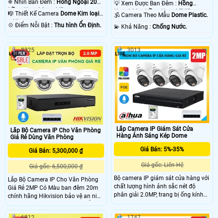
❈ Nhìn Ban Đêm :
Hồng Ngoại 20m
💡 Xem Được Ban Đêm :
Hồng
Hồng Ngoại Smart IR.
Ngoại 30m Hồng Ngoại EXIR.
🎼️ Thiết Kế Camera
Dome Kim loại
🕉️ Camera Theo Mẫu
Dome Plastic.
+ Nhựa.
️💠 Điểm Nỗi Bật :
Thu hình Ổn Định.
️💫 Khả Năng :
Chống Nước.
8325
3013
Lắp Camera IP Giám Sát Cửa
Lắp Bộ Camera IP Cho Văn Phòng
Hàng Ánh Sáng Kép Dome
Giá Rẻ Dùng Văn Phòng
Giá Bán: 5%-35%
Giá Bán: 5,300,000 ₫
Giá gốc: Liên Hệ
Giá gốc: 6,500,000 ₫
Bộ camera IP giám sát cửa hàng với
Lắp Bộ Camera IP Cho Văn Phòng
chất lượng hình ảnh sắc nét độ
Giá Rẻ 2MP Có Màu ban đêm 20m
phân giải 2.0MP, trang bị ống kính
chính hãng Hikvision bảo vệ an ninh
cố định 2. 8mm với góc nhìn rộng
văn phòng một cách tốt nhấthỗ trợ
105°, cùng với khả năng chiếu sáng
ghi hình sắc nét cho hình ảnh
6812
1747