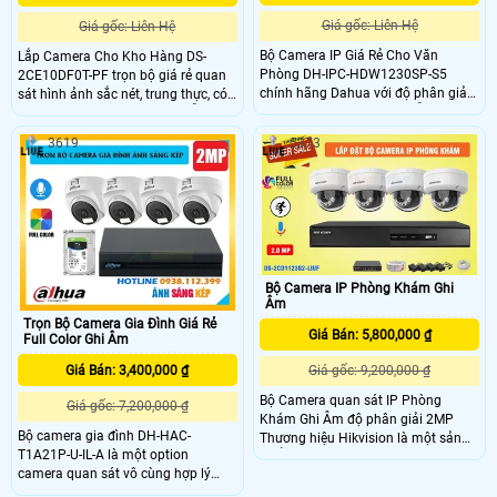
Giá gốc: Liên Hệ
Giá gốc: Liên Hệ
Bộ Camera IP Giá Rẻ Cho Văn
Lắp Camera Cho Kho Hàng DS-
Phòng DH-IPC-HDW1230SP-S5
2CE10DF0T-PF trọn bộ giá rẻ quan
chính hãng Dahua với độ phân giải
sát hình ảnh sắc nét, trung thực, có
2.0MP, vỏ ngoài kim loại hỗ trợ công
màu sắc sinh động cả ngày lẫn
nghệ IP POE, giám sát an ninh ban
đêm, tích hợp báo động bằng đèn
3619
5373
đêm với hồng ngoại IR 30m ghi lại
ánh sáng trắng, hỗ trợ ghi lại âm
nhiều chi tiết rõ ràng
thanh một cách chân thực.
Bộ Camera IP Phòng Khám Ghi
Âm
Trọn Bộ Camera Gia Đình Giá Rẻ
Giá Bán: 5,800,000 ₫
Full Color Ghi Âm
Giá Bán: 3,400,000 ₫
Giá gốc: 9,200,000 ₫
Bộ Camera quan sát IP Phòng
Giá gốc: 7,200,000 ₫
Khám Ghi Âm độ phân giải 2MP
Bộ camera gia đình DH-HAC-
Thương hiệu Hikvision là một sản
T1A21P-U-IL-A là một option
phẩm thiết kế mỹ thuật tối ưu tích
camera quan sát vô cùng hợp lý
hợp nhiều công nghệ hiện đại có
dành cho bạn với công nghệ ánh
màu ban đêm. Với khả năng trang