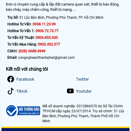
Đơn vị chuyên cung cấp & lắp đặt camera quan sát, thiết bị báo động,
báo cháy, máy chấm công, thiết bị mạng, ...
Trụ Sở:
51 Lũy Bán Bích, Phường Phú Thạnh, TP. Hồ Chí Minh
0938.11.23.99
Hotline Tư Vấn:
0906.72.73.77
Hotline Tư Vấn 1:
0906.855.330
Tư Vấn Kỹ Thuật:
0902.452.577
Tư Vấn Mua Hàng:
(028) 6688.4949
CSKH:
Email:
congngheanthanhphat@gmail.com
Kết nối với chúng tôi
Facebook
Twitter
Tiktok
Youtube
Mã số doanh nghiệp: 0312866570 do Sở Tài Chính
TP.HCM cấp ngày 23/07/2014. Trụ sở chính: 51 Lũy
Bán Bích, Phường Phú Thạnh, Thành Phố Hồ Chí
Minh