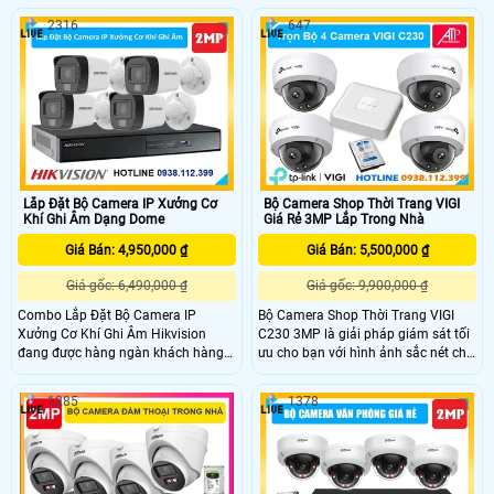
sáng kép thông minh, mang lại hình
bị thu âm trong phạm vi 3m, giúp
2316
647
ảnh sắc nét cả ngày lẫn đêm.
ghi lại âm thanh tại phòng khám
Camera hỗ trợ 4 chế độ kết nối
một cách chính xác và chi tiết
CVI/TVI/AHD/Analog, trang bị ống
kính cố định 2. 8mm, góc quan sát
rộng 100 độ bao quát tốt các không
gian giám sát
Lắp Đặt Bộ Camera IP Xưởng Cơ
Bộ Camera Shop Thời Trang VIGI
Khí Ghi Âm Dạng Dome
Giá Rẻ 3MP Lắp Trong Nhà
Giá Bán: 4,950,000 ₫
Giá Bán: 5,500,000 ₫
Giá gốc: 6,490,000 ₫
Giá gốc: 9,900,000 ₫
Combo Lắp Đặt Bộ Camera IP
Bộ Camera Shop Thời Trang VIGI
Xưởng Cơ Khí Ghi Âm Hikvision
C230 3MP là giải pháp giám sát tối
đang được hàng ngàn khách hàng
ưu cho bạn với hình ảnh sắc nét cho
đánh giá cao với chất lượng tốt và
hình ảnh có màu 24/7. Trang bị tính
mẫu mã đẹp. Combo này không chỉ
năng phân loại Người & Phương tiện
1285
1378
mang lại hình ảnh sắc nét mà còn
giúp lọc báo động chính xác, trong
có giá thành rất hợp lý. Với sự tin
khi Phát hiện thông minh hỗ trợ
cậy và độ bền cao, bộ camera IP
cảnh báo khi có xâm nhập, che
này đảm bảo tăng cường an ninh
khuất hay bỏ rơi đồ vật.
cho xưởng cơ khí