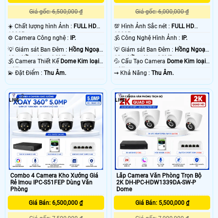
Giá gốc: 6,500,000 ₫
Giá gốc: 6,000,000 ₫
☀️ Chất lượng hình Ảnh :
FULL HD
💯 Hình Ảnh Sắc nét :
FULL HD
1080P .
1080P .
⚙ Camera Công nghệ :
IP.
🕉️ Công Nghệ Hình Ảnh :
IP.
💡 Giám sát Ban Đêm :
Hồng Ngoại
💡 Giám sát Ban Đêm :
Hồng Ngoại
10m Hồng Ngoại SMD.
10m Hồng Ngoại SMD.
🕉️ Camera Thiết Kế
Dome Kim loại
💦 Cấu Tạo Camera
Dome Kim loại
+ Nhựa.
+ Nhựa.
️💫 Đặt Điểm :
Thu Âm.
️⇝ Khả Năng :
Thu Âm.
2
4
Lắp Camera Văn Phòng Trọn Bộ
Combo 4 Camera Kho Xưởng Giá
2K DH-IPC-HDW1339DA-SW-P
Rẻ Imou IPC-S51FEP Dùng Văn
Dome
Phòng
Giá Bán: 5,500,000 ₫
Giá Bán: 6,500,000 ₫