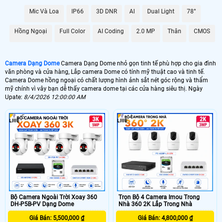
Mic Và Loa
IP66
3D DNR
AI
Dual Light
78°
Hồng Ngoại
Full Color
AI Coding
2.0 MP
Thân
CMOS
Camera Dạng Dome
Camera Dạng Dome nhỏ gọn tinh tế phù hợp cho gia đình
văn phòng và cửa hàng, Lắp camera Dome có tính mỹ thuật cao và tinh tế.
Camera Dome hồng ngoại có chất lượng hình ảnh sắt nét góc rộng và thẩm
mỹ chính vì vây bạn dễ thấy camera dome tại các cửa hàng siêu thị. Ngày
Upate:
8/4/2026 12:00:00 AM
5
4
Bộ Camera Ngoài Trời Xoay 360
Trọn Bộ 4 Camera Imou Trong
DH-P5B-PV Dạng Dome
Nhà 360 2K Lắp Trong Nhà
Giá Bán: 5,500,000 ₫
Giá Bán: 4,800,000 ₫