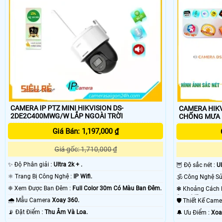
CAMERA IP PTZ MINI HIKVISION DS-
CAMERA HIKV
Với độ phân giải cao bở
i công nghệ IP nên chất lượng camera wifi Hikvi
2DE2C400MWG/W LẮP NGOÀI TRỜI
CHỐNG MƯA
ngoài trời là lựa chọn tiết kiệm
phù hợp nhất để bảo vệ không gian sống 
Giá Bán: 1,197,000 ₫
Giá gốc: 1,710,000 ₫
✨ Độ Phân giải :
Ultra 2k + .
🦉 Độ sắc nét :
Ul
⚛️ Trang Bị Công Nghệ :
IP Wifi.
❈ Xem Được Ban Đêm :
Full Color 30m Có Màu Ban Ðêm.
Smart IR.
🌧️ Mẫu Camera
Xoay 360.
🛡 Thiết Kế Cam
️📡 Đặt Điểm :
Thu Âm Và Loa.
️🔔 Ưu Điểm :
Xoa