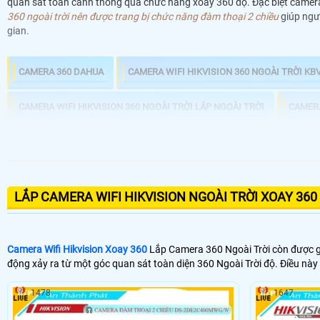
quan sát toàn cảnh thông qua chức năng xoay 360 độ. Đặc biệt camera w
360 ngoài trời nên được trang bị chức năng đàm thoại 2 chiều
giúp ngườ
gian.
CAMERA 360 DAHUA
CAMERA WIFI HIKVISION 360 NGOÀI TRỜI KB
CAMERA WIFI HIKVISION 360 NGOÀI TRỜI LÁP NGOÀI TRỜI
CAMERA
LẮP CAMERA WIFI HIKVISION NGOÀI TRỜI XOAY 360 
Camera Wifi Hikvision Xoay 360
Lắp Camera 360 Ngoài Trời còn được gọi
động xảy ra từ một góc quan sát toàn diện 360 Ngoài Trời độ. Điều 
1478
1647