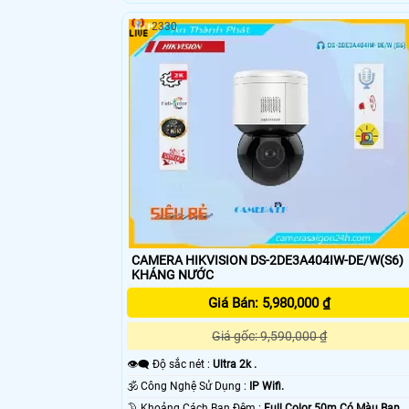
2330
'
CAMERA HIKVISION DS-2DE3A404IW-DE/W(S6)
KHÁNG NƯỚC
Giá Bán: 5,980,000 ₫
Giá gốc: 9,590,000 ₫
👁️‍🗨 Độ sắc nét :
Ultra 2k .
🕉️ Công Nghệ Sử Dụng :
IP Wifi.
🌛 Khoảng Cách Ban Đêm :
Full Color 50m Có Màu Ban