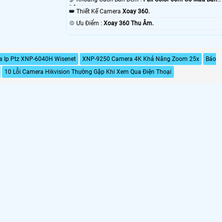
Đêm.
👑 Thiết Kế Camera
Xoay 360.
️💠 Ưu Điểm :
Xoay 360 Thu Âm.
 Ip Ptz XNP-6040H Wisenet
XNP-9250 Camera 4K Khả Năng Zoom 25x
Báo
10 Lỗi Camera Hikvision Thường Gặp Khi Xem Qua Điện Thoại