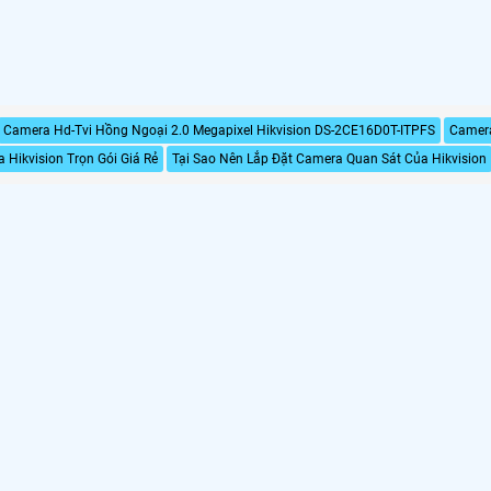
Camera Hd-Tvi Hồng Ngoại 2.0 Megapixel Hikvision DS-2CE16D0T-ITPFS
Camera
 Hikvision Trọn Gói Giá Rẻ
Tại Sao Nên Lắp Đặt Camera Quan Sát Của Hikvision