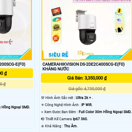
200SCG-E(F0)
CAMERAHIKVISION DS-2DE2C400SCG-E(F0)
mạnh mẽ tích hợp thêm cổng RJ45 ổn định hơn,
camera wifi Hikvision 360
KHÁNG NƯỚC
00 ₫
Giá Bán: 3,350,000 ₫
0 ₫
Giá gốc: 4,730,000 ₫
💯 Hình Ảnh Sắc nét :
Ultra 2k + .
✳️ Công Nghệ Hình Ảnh :
IP Wifi.
m Hồng Ngoại SMD.
⭐ Xem Được Ban Đêm :
Full Color 30m Hồng Ngoại SMD.
🎼️ Thiết Kế Camera
Ip67 360.
️☣️ Khả Năng :
Thu Âm.