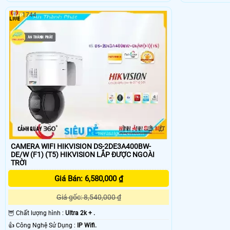
1744
CAMERA WIFI HIKVISION DS-2DE3A400BW-
DE/W (F1) (T5) HIKVISION LẮP ĐƯỢC NGOÀI
TRỜI
Giá Bán: 6,580,000 ₫
Giá gốc: 8,540,000 ₫
🦉 Chất lượng hình :
Ultra 2k + .
👍 Công Nghệ Sử Dụng :
IP Wifi.