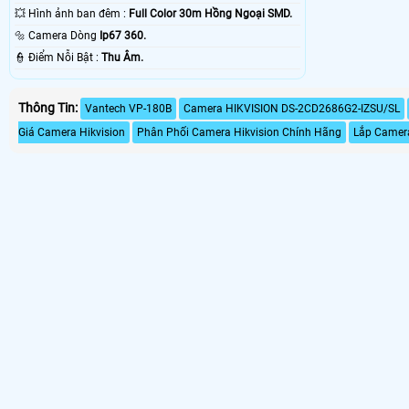
💥 Hình ảnh ban đêm :
Full Color 30m Hồng Ngoại SMD.
🔩 Camera Dòng
Ip67 360.
️👮 Điểm Nỗi Bật :
Thu Âm.
Thông Tin:
Vantech VP-180B
Camera HIKVISION DS-2CD2686G2-IZSU/SL
Giá Camera Hikvision
Phân Phối Camera Hikvision Chính Hãng
Lắp Camera