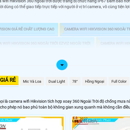
ifi Hikvision 360 ngoài trời được trang bị chức năng IP67 Đảm bảo hơn tr
i dùng có thể giao tiếp trực tiếp với người ở vị trí camera, vô cùng tiện 
VISION GIÁ RẺ CHÂT LƯỢNG CAO
CAMERA WIFI HIKVISION 360 NGOÀI T
 WIFI HIKVISION 360 NGOÀI TRỜI EZVIZ NGOÀI TRỜI
CAMERA WIFI HIK
GIÁ RẺ
Mic Và Loa
Dual Light
78°
Hồng Ngoại
Full Color
 là camera wifi Hikvision tích hợp xoay 360 Ngoài Trời độ chống mưa nắn
này cho phép nó bao phủ toàn bộ không gian xung quanh mà không cần đi
2027