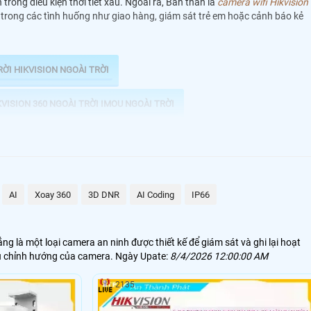
ong điều kiện thời tiết xấu. Ngoài ra, Bản thân là
camera wifi Hikvision
lợi trong các tình huống như giao hàng, giám sát trẻ em hoặc cảnh báo kẻ
RỜI HIKVISION NGOÀI TRỜI
VISION 360 NGOÀI TRỜI IMOU NGOÀI TRỜI
AI
Xoay 360
3D DNR
AI Coding
IP66
g là một loại camera an ninh được thiết kế để giám sát và ghi lại hoạt
ều chỉnh hướng của camera. Ngày Upate:
8/4/2026 12:00:00 AM
2135