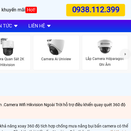
0938.112.399
 khuyến mãi
Hot!
N TỨC
LIÊN HỆ
Lắp Camera Hdparagon
ra Quan Sát 2K
Camera Ai Uniview
Ghi Âm
Hikvision
n .Camera Wifi Hikvision Ngoài Trời hỗ trợ điều khiển quay quét 360 độ
ifii khả năng xoay 360 độ tích hợp chống mưa nắng bụi bẩn camera có thể