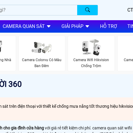
CT
CAMERA QUAN SÁT
GIẢI PHÁP
HỖ TRỢ
TI
ng Nhà
Camera Colorvu Có Màu
Camera Wifi Hikvision
Came
Ban Đêm
Chống Trộm
ỜI 360
sát trên điện thoại với thiết kế chống mưa nắng tốt thương hiệu hikvisio
inh cho gia đình cửa hàng
với giá rẻ tiết kiệm chi phí. camera quan sát w