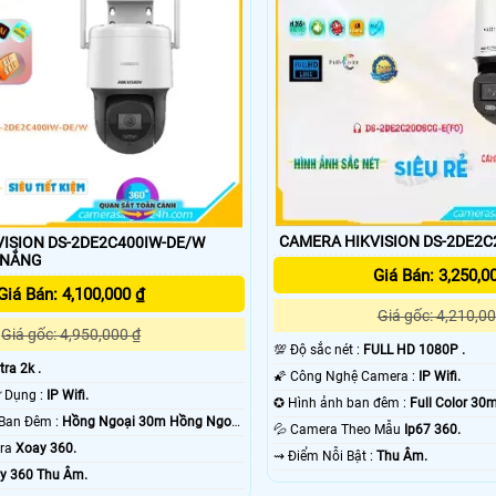
CAMERA HIKVISION DS-2DE2C
ISION DS-2DE2C400IW-DE/W
sion ngoài 360 rất săc nét
,cả ngày lẫn đêm cùng kết nối wifi Hikvision 
 NẮNG
Giá Bán: 3,250,0
và làm việc của bạn một cách toàn diện.
Giá Bán: 4,100,000 ₫
Giá gốc: 4,210,00
Giá gốc: 4,950,000 ₫
💯 Độ sắc nét :
FULL HD 1080P .
tra 2k .
🌠 Công Nghệ Camera :
IP Wifi.
🕉️ Công Nghệ Sử Dụng :
IP Wifi.
✪ Hình ảnh ban đêm :
Full Color 30
❃ Khoảng Cách Ban Đêm :
Hồng Ngoại 30m Hồng Ngoại
💦 Camera Theo Mẫu
Ip67 360.
era
Xoay 360.
️⇝ Điểm Nỗi Bật :
Thu Âm.
y 360 Thu Âm.