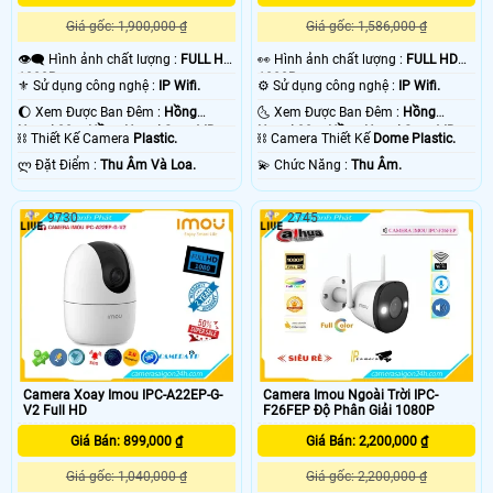
Giá gốc: 1,900,000 ₫
Giá gốc: 1,586,000 ₫
👁️‍🗨 Hình ảnh chất lượng :
FULL HD
️👀 Hình ảnh chất lượng :
FULL HD
1080P .
1080P .
⚜️ Sử dụng công nghệ :
IP Wifi.
⚙ Sử dụng công nghệ :
IP Wifi.
🌔 Xem Được Ban Đêm :
Hồng
🌜 Xem Được Ban Đêm :
Hồng
Ngoại 20m Hồng Ngoại Smart IR.
Ngoại 30m Hồng Ngoại Smart IR.
⛓ Thiết Kế Camera
Plastic.
⛓ Camera Thiết Kế
Dome Plastic.
️ლ Đặt Điểm :
Thu Âm Và Loa.
️💫 Chức Năng :
Thu Âm.
9730
2745
Camera Xoay Imou IPC-A22EP-G-
Camera Imou Ngoài Trời IPC-
V2 Full HD
F26FEP Độ Phân Giải 1080P
Giá Bán: 899,000 ₫
Giá Bán: 2,200,000 ₫
Giá gốc: 1,040,000 ₫
Giá gốc: 2,200,000 ₫