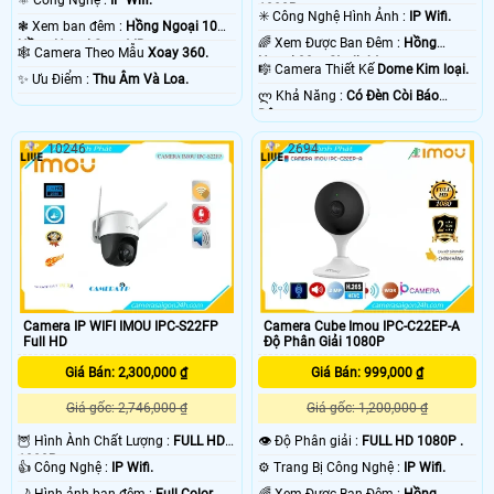
⚛️ Công Nghệ :
IP Wifi.
1080P .
✳️ Công Nghệ Hình Ảnh :
IP Wifi.
❃ Xem ban đêm :
Hồng Ngoại 10m
🌈 Xem Được Ban Đêm :
Hồng
Hồng Ngoại Smart IR.
🕸️ Camera Theo Mẫu
Xoay 360.
Ngoại 30m Starlight.
🎼️ Camera Thiết Kế
Dome Kim loại.
️✨ Ưu Điểm :
Thu Âm Và Loa.
️ლ Khả Năng :
Có Ðèn Còi Báo
Động.
10246
2694
Camera IP WIFI IMOU IPC-S22FP
Camera Cube Imou IPC-C22EP-A
Full HD
Độ Phân Giải 1080P
Giá Bán: 2,300,000 ₫
Giá Bán: 999,000 ₫
Giá gốc: 2,746,000 ₫
Giá gốc: 1,200,000 ₫
🦉 Hình Ành Chất Lượng :
FULL HD
👁 Độ Phân giải :
FULL HD 1080P .
1080P .
👍 Công Nghệ :
IP Wifi.
⚙ Trang Bị Công Nghệ :
IP Wifi.