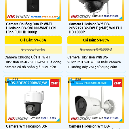
Camera Chuông Cửa IP WI-FI
Camera Hikvision Wifi DS-
Hikvision DS-KV6133-WME1 Ghi
2CV2121G2-IDW E (2MP) Wifi FUll
Hình FUll HD 1080p
HD 1080P
Giá Bán: 5%-35%
Giá Bán: 5%-35%
Giá gốc: liên hệ
Giá gốc: 3,070,000 ₫
Camera Chuông Cửa IP WI-FI
Camera Hikvision Wifi DS-
Hikvision DS-KV6133-WME1 là dòng
2CV2121G2-IDW E là mẫu camera
camera có độ phân giải 2MP tích
IP không dây 2MP, sử dụng cảm
hợp đàm thoại hai chiều và quan
biến 1/2.7 CMOS cho hình ảnh rõ
sát ban đêm rõ nét. Hỗ trợ kết nối từ
nét. Thiết bị hỗ trợ nén H.265+, tầm
953
586
xa qua điện thoại giúp người dùng
nhìn hồng ngoại 30m, WDR 120dB
dễ dàng quản lý an ninh tại nhà
chống ngược sáng. Tích hợp micro,
hoặc văn phòng.
loa đàm thoại 2 chiều, hỗ trợ thẻ
nhớ đến 256GB, kết nối Wi-Fi và đạt
chuẩn chống nước IP66.
Camera Wifi Hikvision DS-
Camera Hikvision Wifi DS-