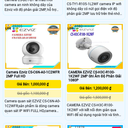
CS-TY1-R105-1L2WF camera IP wifi
camera an ninh không dây của
không dây có nút gọi điện với độ
Ezviz với độ phân giải 2MP, hỗ trợ
phân giải 2MP lưu trữ trên thẻ nhớ
hồng ngoại 10m và có màu vào ban
512GB chip xử lý CMOS cho hình
đêm. Camera tích hợp pin sạc
ảnh rõ nét hồng ngoại tầm nhìn xa
Lithium 12.900 mAh, chuẩn nén
35205
6182
10m hỗ trợ chức năng tự động theo
H.265, đàm thoại 2 chiều và phát
dõi người xâm nhập Phát hiện hình
hiện chính xác chuyển động của con
dạng con người thông minh tích
người. Với chuẩn kháng nước IP66,
hợp mic và loa dễ dàng đàm thoại
camera hoạt động bền bỉ trong mọi
được 2 chiều giá rẻ phù hợp lắp đặt
điều kiện thời tiết.
trong nhà.
Camera Ezviz CS-C6N-A0-1C2WFR
CAMERA EZVIZ CS-H3C-R100-
2MP Full HD
1K2WF 2MP Ghi Âm Độ Phân Giải
1080P
Giá Bán: 1,000,000 ₫
Giá Bán: 1,200,000 ₫
Giá gốc: 1,100,000 ₫
Giá gốc: 1,500,000 ₫
Camera quan sát EZVIZ CS-C6N-A0-
CAMERA EZVIZ CS-H3C-R100-
1C2WFR,sản phẩm là dòng camera
1K2WF với kết nối đơn giản qua
quan sát IP WIFI FULL HD,camera
WiFi để sử dụng ngoài trời và tính
hỗ trợ độ phân giải 2.0 Megapixel.
năng thông minh thì H3c có thể là
Camera hỗ trợ quay xoay 4 chiều
lựa chọn tốt nhất mà bạn sẽ tìm
(góc xoay ngang: 340°, góc xoay
2888
11878