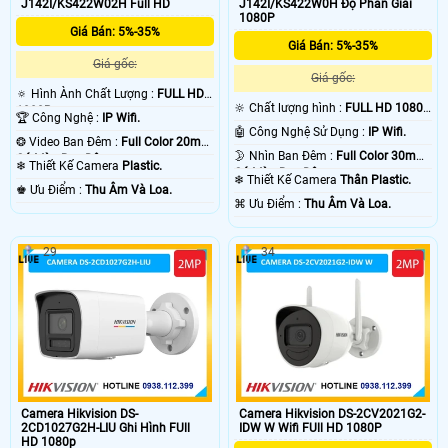
J142I/KS422W02H Full HD
J142I/KS422W0H Độ Phân Giải
1080P
Giá Bán: 5%-35%
Giá Bán: 5%-35%
Giá gốc:
Giá gốc:
🔅 Hình Ành Chất Lượng :
FULL HD
🔆 Chất lượng hình :
FULL HD 1080P
1080P .
🏆 Công Nghệ :
IP Wifi.
.
🤖️ Công Nghệ Sử Dụng :
IP Wifi.
❂ Video Ban Đêm :
Full Color 20m
🌛 Nhìn Ban Đêm :
Full Color 30m
Có Màu Ban Ðêm.
❄ Thiết Kế Camera
Plastic.
Có Màu Ban Ðêm.
❄ Thiết Kế Camera
Thân Plastic.
️♚ Ưu Điểm :
Thu Âm Và Loa.
️⌘ Ưu Điểm :
Thu Âm Và Loa.
29
34
Camera Hikvision DS-
Camera Hikvision DS-2CV2021G2-
2CD1027G2H-LIU Ghi Hình FUll
IDW W Wifi FUll HD 1080P
HD 1080p