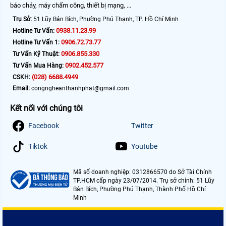
báo cháy, máy chấm công, thiết bị mạng, ...
Trụ Sở:
51 Lũy Bán Bích, Phường Phú Thạnh, TP. Hồ Chí Minh
0938.11.23.99
Hotline Tư Vấn:
0906.72.73.77
Hotline Tư Vấn 1:
0906.855.330
Tư Vấn Kỹ Thuật:
0902.452.577
Tư Vấn Mua Hàng:
(028) 6688.4949
CSKH:
Email:
congngheanthanhphat@gmail.com
Kết nối với chúng tôi
Facebook
Twitter
Tiktok
Youtube
Mã số doanh nghiệp: 0312866570 do Sở Tài Chính
TP.HCM cấp ngày 23/07/2014. Trụ sở chính: 51 Lũy
Bán Bích, Phường Phú Thạnh, Thành Phố Hồ Chí
Minh