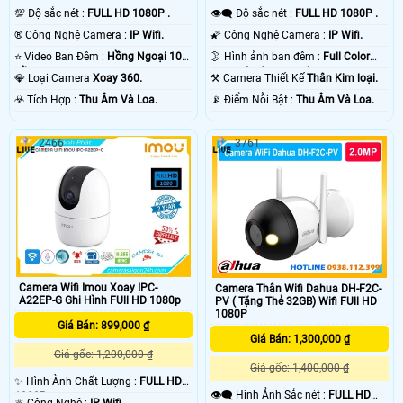
💯 Độ sắc nét :
FULL HD 1080P .
👁️‍🗨 Độ sắc nét :
FULL HD 1080P .
®️ Công Nghệ Camera :
IP Wifi.
🌠 Công Nghệ Camera :
IP Wifi.
⭐ Video Ban Đêm :
Hồng Ngoại 10m
🌛 Hình ảnh ban đêm :
Full Color
Hồng Ngoại Smart IR.
30m Có Màu Ban Ðêm.
💎 Loại Camera
Xoay 360.
⚒ Camera Thiết Kế
Thân Kim loại.
️☣️ Tích Hợp :
Thu Âm Và Loa.
️📡 Điểm Nỗi Bật :
Thu Âm Và Loa.
2466
3761
Camera Wifi Imou Xoay IPC-
Camera Thân Wifi Dahua DH-F2C-
A22EP-G Ghi Hình FUll HD 1080p
PV ( Tặng Thẻ 32GB) Wifi FUll HD
1080P
Giá Bán: 899,000 ₫
Giá Bán: 1,300,000 ₫
Giá gốc: 1,200,000 ₫
Giá gốc: 1,400,000 ₫
✨ Hình Ành Chất Lượng :
FULL HD
👁️‍🗨 Hình Ảnh Sắc nét :
FULL HD
1080P .