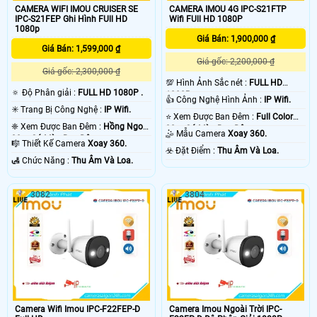
CAMERA WIFI IMOU CRUISER SE
CAMERA IMOU 4G IPC-S21FTP
IPC-S21FEP Ghi Hình FUll HD
Wifi FUll HD 1080P
1080p
Giá Bán: 1,900,000 ₫
Giá Bán: 1,599,000 ₫
Giá gốc: 2,200,000 ₫
Giá gốc: 2,300,000 ₫
💯 Hình Ảnh Sắc nét :
FULL HD
🔅 Độ Phân giải :
FULL HD 1080P .
1080P .
👍 Công Nghệ Hình Ảnh :
IP Wifi.
✳️ Trang Bị Công Nghệ :
IP Wifi.
⭐ Xem Được Ban Đêm :
Full Color
❈ Xem Được Ban Đêm :
Hồng Ngoại
30m Có Màu Ban Ðêm.
🤹 Mẫu Camera
Xoay 360.
30m Có Màu Ban Ðêm.
🎼️ Thiết Kế Camera
Xoay 360.
️☣️ Đặt Điểm :
Thu Âm Và Loa.
️🛃 Chức Năng :
Thu Âm Và Loa.
3082
3804
Camera Wifi Imou IPC-F22FEP-D
Camera Imou Ngoài Trời IPC-