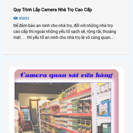
Quy Trình Lắp Camera Nhà Trọ Cao Cấp
30892
Để đảm bảo an ninh cho nhà trọ, đối với những nhà trọ
cao cấp thì ngoài những yếu tố sạch sẽ, rộng rãi, thoáng
mát. . . thì yếu tố an ninh cho nhà trọ là vô cùng quan
trọng