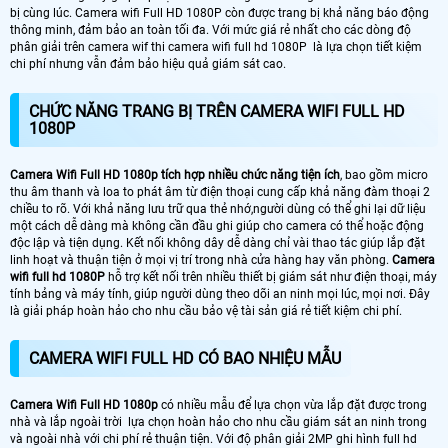
bị cùng lúc. Camera wifi Full HD 1080P còn được trang bị khả năng báo động
thông minh, đảm bảo an toàn tối đa. Với mức giá rẻ nhất cho các dòng độ
phân giải trên camera wif thi camera wifi full hd 1080P là lựa chọn tiết kiệm
chi phí nhưng vẫn đảm bảo hiệu quả giám sát cao.
CHỨC NĂNG TRANG BỊ TRÊN CAMERA WIFI FULL HD
1080P
Camera Wifi Full HD 1080p tích hợp nhiều chức năng tiện ích
, bao gồm micro
thu âm thanh và loa to phát âm từ điện thoại cung cấp khả năng đàm thoại 2
chiều to rõ. Với khả năng lưu trữ qua thẻ nhớ,người dùng có thể ghi lại dữ liệu
một cách dễ dàng mà không cần đầu ghi giúp cho camera có thể hoặc động
độc lập và tiện dụng. Kết nối không dây dễ dàng chỉ vài thao tác giúp lắp đặt
linh hoạt và thuận tiện ở mọi vị trí trong nhà cửa hàng hay văn phòng.
Camera
wifi full hd 1080P
hỗ trợ kết nối trên nhiều thiết bị giám sát như điện thoại, máy
tính bảng và máy tính, giúp người dùng theo dõi an ninh mọi lúc, mọi nơi. Đây
là giải pháp hoàn hảo cho nhu cầu bảo vệ tài sản giá rẻ tiết kiệm chi phí.
CAMERA WIFI FULL HD CÓ BAO NHIỆU MẪU
Camera Wifi Full HD 1080p
có nhiều mẫu để lựa chọn vừa lắp đặt được trong
nhà và lắp ngoài trời lựa chọn hoàn hảo cho nhu cầu giám sát an ninh trong
và ngoài nhà với chi phí rẻ thuận tiện. Với độ phân giải 2MP ghi hình full hd