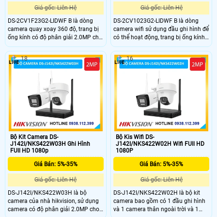
Giá gốc: Liên Hệ
Giá gốc: Liên Hệ
DS-2CV1F23G2-LIDWF B là dòng
DS-2CV1023G2-LIDWF B là dòng
camera quay xoay 360 độ, trang bị
camera wifi sử dụng đầu ghi hình để
ống kính có độ phân giải 2.0MP cho
có thể hoạt động, trang bị ống kính
ra hình ảnh rõ nét, micro và loa giúp
có độ phân giải 2.0MP cho ra hình
đàm thoại 2 chiều, phân tích người
ảnh sắc nét, có hỗ trợ công nghệ
18
16
và phương tiện, nhìn có màu vào
wifi 6, trang bị micro và loa giúp
ban đêm nhờ đèn trợ sáng 15m,
đàm thoại 2 chiều, phân tích người
chống nước IP 66
và phương tiện, nhìn có màu ban
đêm 30m.
Bộ Kit Camera DS-
Bộ Kis Wifi DS-
J142I/NKS422W03H Ghi Hình
J142I/NKS422W02H Wifi FUll HD
FUll HD 1080p
1080P
Giá Bán: 5%-35%
Giá Bán: 5%-35%
Giá gốc: Liên Hệ
Giá gốc: Liên Hệ
DS-J142I/NKS422W03H là bộ
DS-J142I/NKS422W02H là bộ kit
camera của nhà hikvision, sử dụng
camera bao gồm có 1 đầu ghi hình
camera có độ phân giải 2.0MP cho
và 1 camera thân ngoài trời và 1