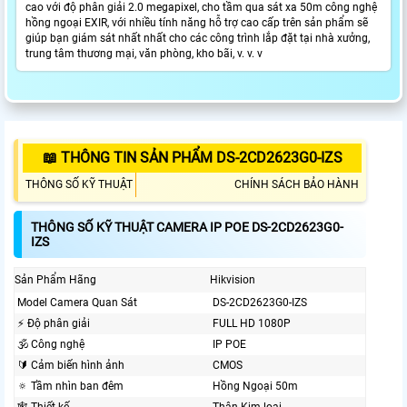
cao với độ phân giải 2.0 megapixel, cho tầm qua sát xa 50m công nghệ
hồng ngoại EXIR, với nhiều tính năng hỗ trợ cao cấp trên sản phẩm sẽ
giúp bạn giám sát nhất nhất cho các công trình lắp đặt tại nhà xưởng,
trung tâm thương mại, văn phòng, kho bãi, v. v. v
📖 THÔNG TIN SẢN PHẨM DS-2CD2623G0-IZS
THÔNG SỐ KỸ THUẬT
CHÍNH SÁCH BẢO HÀNH
THÔNG SỐ KỸ THUẬT CAMERA IP POE DS-2CD2623G0-
IZS
Sản Phẩm Hãng
Hikvision
Model Camera Quan Sát
DS-2CD2623G0-IZS
️⚡ Độ phân giải
FULL HD 1080P
🕉️ Công nghệ
IP POE
🔰 Cảm biến hình ảnh
CMOS
🔅 Tầm nhìn ban đêm
Hồng Ngoại 50m