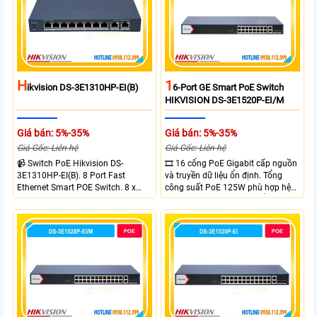
H
1
Ikvision DS-3E1310HP-EI(B)
6-Port GE Smart PoE Switch
HIKVISION DS-3E1520P-EI/M
Giá bán: 5%-35%
Giá bán: 5%-35%
Giá Gốc: Liên hệ
Giá Gốc: Liên hệ
📹 Switch PoE Hikvision DS-
🎞 16 cổng PoE Gigabit cấp nguồn
3E1310HP-EI(B). 8 Port Fast
và truyền dữ liệu ổn định. Tổng
Ethernet Smart POE Switch. 8 x
công suất PoE 125W phù hợp hệ
10/100M PoE Ports, 2 x Gigabit
thống camera IP vừa. 2 cổng RJ45
Uplink Ports.
Gigabit và 2 cổng quang SFP mở
rộng linh hoạt. Hỗ trợ truyền PoE
xa tối đa lên đến 300 mét.