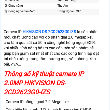
🕸️ Thiết kế
Thân Kim loại
⌘ Chức năng
Thu Âm
🥉 Công nghệ ban đêm
Hồng Ngoại EXIR
Camera IP
HIKVISION DS-2CD2623G0-IZS
là sản phẩn
mới, chất lượng cao với độ phân giải 2.0 megapixel,
cho tầm qua sát xa 50m công nghệ hồng ngoại EXIR,
với nhiều tính năng hỗ trợ cao cấp trên sản phẩm sẽ
giúp bạn giám sát nhất nhất cho các công trình lắp đặt
tại nhà xưởng, trung tâm thương mại, văn phòng, kho
bãi, v.v.v...
Thông số kỹ thuật camera IP
2.0MP HIKVISION DS-
2CD2623G0-IZS
- Camera IP hồng ngoại 2.0 Megapixel
- Cảm biến hình ảnh: 1/2.8 inch Progressive CMOS.