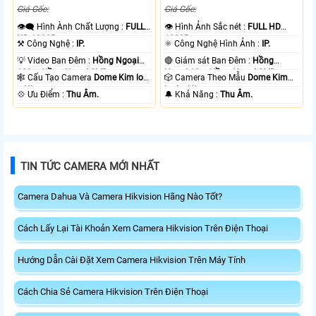
Giá Gốc:
Giá Gốc:
👁️‍🗨 Hình Ành Chất Lượng :
FULL
👁 Hình Ảnh Sắc nét :
FULL HD
HD 1080P .
1080P .
⚒ Công Nghệ :
IP.
⚛️ Công Nghệ Hình Ảnh :
IP.
💡 Video Ban Đêm :
Hồng Ngoại
🔴 Giám sát Ban Đêm :
Hồng
100m Hồng Ngoại SMD.
Ngoại 10m Hồng Ngoại SMD.
🕸️ Cấu Tạo Camera
Dome Kim loại
🎲 Camera Theo Mẫu
Dome Kim
+ Nhựa.
loại + Nhựa.
️💠 Ưu Điểm :
Thu Âm.
️🔔 Khả Năng :
Thu Âm.
TIN TỨC CAMERA MỚI NHẤT
Camera Dahua Và Camera Hikvision Hãng Nào Tốt?
Cách Lấy Lại Tài Khoản Xem Camera Hikvision Trên Điện Thoại
Hướng Dẫn Cài Đặt Xem Camera Hikvision Trên Máy Tính
Cách Chia Sẻ Camera Hikvision Trên Điện Thoại