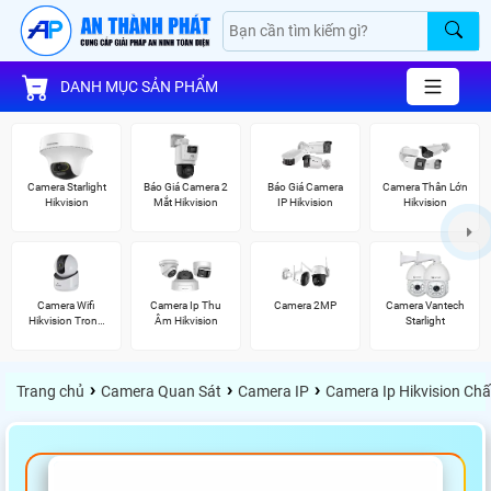
DANH MỤC SẢN PHẨM
Camera Starlight
Báo Giá Camera 2
Báo Giá Camera
Camera Thân Lớn
Hikvision
Mắt Hikvision
IP Hikvision
Hikvision
Camera Wifi
Camera Ip Thu
Camera 2MP
Camera Vantech
Hikvision Trong
Âm Hikvision
Starlight
Nhà
›
›
›
Trang chủ
Camera Quan Sát
Camera IP
Camera Ip Hikvision Ch