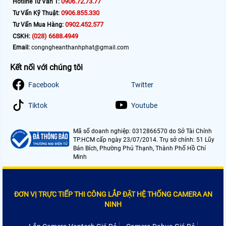
0906.72.73.77
Hotline Tư Vấn 1:
0906.855.330
Tư Vấn Kỹ Thuật:
0902.452.577
Tư Vấn Mua Hàng:
(028) 6688.4949
CSKH:
Email:
congngheanthanhphat@gmail.com
Kết nối với chúng tôi
Facebook
Twitter
Tiktok
Youtube
Mã số doanh nghiệp: 0312866570 do Sở Tài Chính
TP.HCM cấp ngày 23/07/2014. Trụ sở chính: 51 Lũy
Bán Bích, Phường Phú Thạnh, Thành Phố Hồ Chí
Minh
ĐƠN VỊ TRỰC TIẾP THI CÔNG LẮP ĐẶT HỆ THỐNG CAMERA AN
NINH