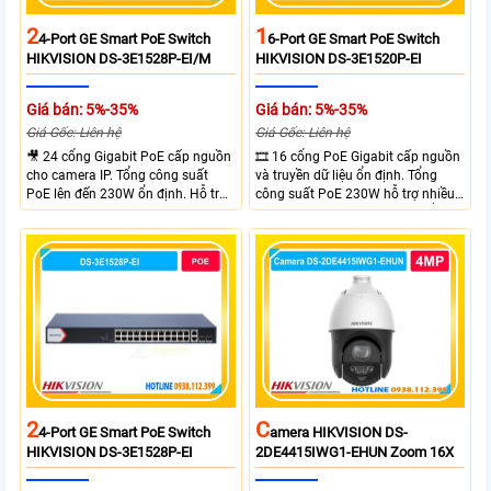
2
1
4-Port GE Smart PoE Switch
6-Port GE Smart PoE Switch
HIKVISION DS-3E1528P-EI/M
HIKVISION DS-3E1520P-EI
Giá bán: 5%-35%
Giá bán: 5%-35%
Giá Gốc: Liên hệ
Giá Gốc: Liên hệ
🎥 24 cổng Gigabit PoE cấp nguồn
🎞 16 cổng PoE Gigabit cấp nguồn
cho camera IP. Tổng công suất
và truyền dữ liệu ổn định. Tổng
PoE lên đến 230W ổn định. Hỗ trợ
công suất PoE 230W hỗ trợ nhiều
truyền PoE xa đến 300 mét. Băng
thiết bị cùng lúc. Tốc độ chuyển
thông chuyển mạch đạt 68 Gbps
mạch 68Gbps đảm bảo hiệu suất
mạnh mẽ.
cao ổn định. Hỗ trợ truyền PoE xa
lên đến 300m cho hệ thống
camera.
2
C
4-Port GE Smart PoE Switch
Amera HIKVISION DS-
HIKVISION DS-3E1528P-EI
2DE4415IWG1-EHUN Zoom 16X