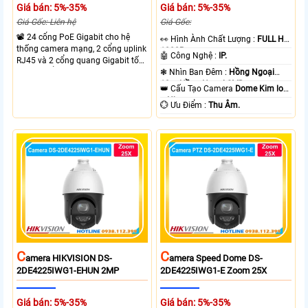
Giá bán: 5%-35%
Giá bán: 5%-35%
Giá Gốc: Liên hệ
Giá Gốc:
📽 24 cổng PoE Gigabit cho hệ
️👀 Hình Ành Chất Lượng :
FULL HD
thống camera mạng, 2 cổng uplink
1080P .
🤖️ Công Nghệ :
IP.
RJ45 và 2 cổng quang Gigabit tốc
độ cao, Tổng công suất PoE 370W
❃ Nhìn Ban Đêm :
Hồng Ngoại
cấp nguồn nhiều thiết bị.
10m Hồng Ngoại SMD.
👑 Cấu Tạo Camera
Dome Kim loại
+ Nhựa.
️💮 Ưu Điểm :
Thu Âm.
C
C
Amera HIKVISION DS-
Amera Speed Dome DS-
2DE4225IWG1-EHUN 2MP
2DE4225IWG1-E Zoom 25X
Giá bán: 5%-35%
Giá bán: 5%-35%