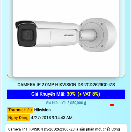
CAMERA IP 2.0MP HIKVISION DS-2CD2623G0-IZS
Giá Khuyến Mãi:
30%
(+ VAT 8%)
Giá Niêm Yết:8,050,000 ₫
Thương Hiệu
Hikvision
Ngày Đăng
4/27/2018 9:14:43 AM
Camera IP HIKVISION DS-2CD2623G0-IZS là sản phẩn mới, chất lượng