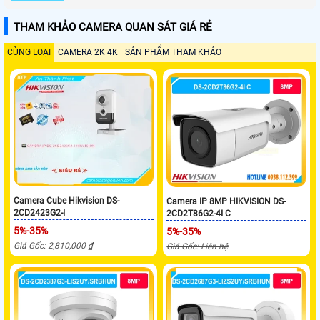
THAM KHẢO CAMERA QUAN SÁT GIÁ RẺ
CÙNG LOẠI
CAMERA 2K 4K
SẢN PHẨM THAM KHẢO
Camera Cube Hikvision DS-
Camera IP 8MP HIKVISION DS-
2CD2423G2-I
2CD2T86G2-4I C
5%-35%
5%-35%
Giá Gốc: 2,810,000 ₫
Giá Gốc: Liên hệ