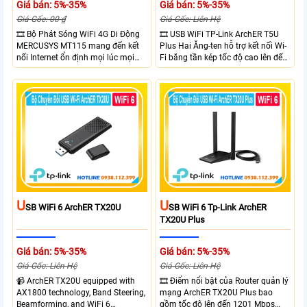
Giá bán: 5%-35%
Giá bán: 5%-35%
Giá Gốc: 00 ₫
Giá Gốc: Liên Hệ
🎞 Bộ Phát Sóng WiFi 4G Di Động
🎞 USB WiFi TP-Link ArchER T5U
MERCUSYS MT115 mang đến kết
Plus Hai Ăng-ten hỗ trợ kết nối Wi-
nối Internet ổn định mọi lúc mọi
Fi băng tần kép tốc độ cao lên đến
nơi với tốc độ 4G LTE tải xuống lên
1300 Mbps. Hai ăng-ten ngoài kết
đến 150Mbps. Chuẩn WiFi 6
hợp công nghệ Beamforming giúp
AX300, pin 2400mAh hoạt động
tăng cường tín hiệu và vùng phủ
đến 10 giờ và khả năng kết nối
sóng. USB 3.0 cho tốc độ truyền dữ
cùng lúc 10 thiết bị
liệu nhanh. Hỗ trợ Windows 10/11
và cài đặt dễ dàng không cần đĩa
CD,bảo mật WPA3 cho quyền riêng
tư
U
U
SB WiFi 6 ArchER TX20U
SB WiFi 6 Tp-Link ArchER
TX20U Plus
Giá bán: 5%-35%
Giá bán: 5%-35%
Giá Gốc: Liên Hệ
Giá Gốc: Liên Hệ
📹 ArchER TX20U equipped with
🎞 Điểm nổi bật của Router quản lý
AX1800 technology, Band Steering,
mạng ArchER TX20U Plus bao
Beamforming, and WiFi 6
gồm tốc độ lên đến 1201 Mbps