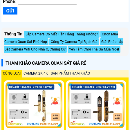
Phone:
Thông Tin:
Lắp Camera Có Mất Tiền Hàng Tháng Không?
Chọn Mua
Camera Quan Sát Phù Hợp
Công Ty Camera Tại Rạch Giá
Giải Pháp Lắp
Đặt Camera Wifi Cho Nhà Ở, Chung Cư
Yên Tâm Chơi Thả Ga Mùa Noel
THAM KHẢO CAMERA QUAN SÁT GIÁ RẺ
CÙNG LOẠI
CAMERA 2K 4K
SẢN PHẨM THAM KHẢO