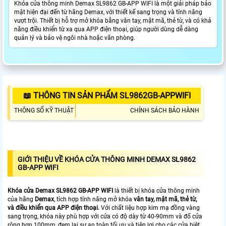
Khóa cửa thông minh Demax SL9862 GB-APP WIFI là một giải pháp bảo
mật hiện đại đến từ hãng Demax, với thiết kế sang trọng và tính năng
vượt trội. Thiết bị hỗ trợ mở khóa bằng vân tay, mật mã, thẻ từ, và có khả
năng điều khiển từ xa qua APP điện thoại, giúp người dùng dễ dàng
quản lý và bảo vệ ngôi nhà hoặc văn phòng.
📖 THÔNG TIN SẢN PHẨM SL9862GB-APPWIFI
THÔNG SỐ KỸ THUẬT
CHÍNH SÁCH BẢO HÀNH
GIỚI THIỆU VỀ KHÓA CỬA THÔNG MINH DEMAX SL9862
GB-APP WIFI
Khóa cửa Demax SL9862 GB-APP WIFI
là thiết bị khóa cửa thông minh
của hãng
Demax
, tích hợp tính năng mở khóa
vân tay, mật mã, thẻ từ,
và điều khiển qua APP điện thoại.
Với chất liệu hợp kim mạ đồng vàng
sang trọng, khóa này phù hợp với cửa có độ dày từ 40-90mm và đố cửa
rộng hơn 100mm, đem lại sự an toàn tối ưu và tiện lợi cho các cửa biệt