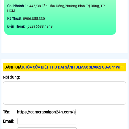
Chi Nhánh 1:
445/38 Tân Hòa Đông,Phường Bình Trị Đông, TP
HCM
Kỹ Thuật:
0906.855.330
Điện Thoại:
(028) 6688.4949
ĐÁNH GIÁ
KHÒA CỬA BIỆT THỰ ĐẠI SẢNH DEMAX SL9862 GB-APP WIFI
Nội dung:
Tên:
Email: