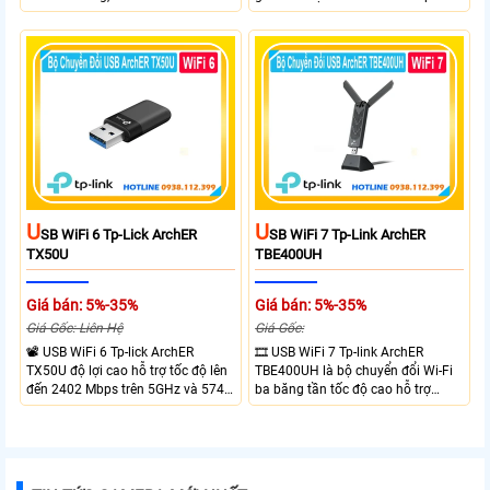
transmission. Band Steering
trên băng tần 5 GHz và 574 Mbps
technology optimizes connections,
trên băng tần 2.4 GHz. công nghệ
Beamforming enhances signal
Band Steering, Beamforming và
focus for better coverage. Upgrade
Wifi 6 cung cấp hiệu suất cao và
your network experience with
ổn định cho mạng Wi-Fi của bạn.
leading-edge features.
U
U
SB WiFi 6 Tp-Lick ArchER
SB WiFi 7 Tp-Link ArchER
TX50U
TBE400UH
Giá bán: 5%-35%
Giá bán: 5%-35%
Giá Gốc: Liên Hệ
Giá Gốc:
📽 USB WiFi 6 Tp-lick ArchER
🎞 USB WiFi 7 Tp-link ArchER
TX50U độ lợi cao hỗ trợ tốc độ lên
TBE400UH là bộ chuyển đổi Wi-Fi
đến 2402 Mbps trên 5GHz và 574
ba băng tần tốc độ cao hỗ trợ
Mbps trên 2.4GHz mang đến kết
2882 Mbps trên 6GHz, 2882 Mbps
nối không dây nhanh và ổn định.
trên 5GHz và 688 Mbps trên
Tích hợp ăng-ten độ lợi cao mở
2.4GHz. Trang bị 2 ăng-ten ngoài
rộng vùng phủ, giảm độ trễ. USB
công suất cao, kết nối USB 3.0, đi
3.0 tốc độ cao hỗ trợ truyền tải dữ
kèm đế cắm và cáp nối dài. Phù