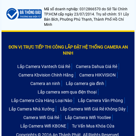
Mã số doanh nghiệp: 0312866570 do Sở Tài Chính
TP.HCM cấp ngày 23/07/2014. Trụ sở chính: 51 Lũy
Bán Bích, Phường Phú Thạnh, Thành Phố Hồ Chí
Minh
ĐƠN VỊ TRỰC TIẾP THI CÔNG LẮP ĐẶT HỆ THỐNG CAMERA AN
NINH
Lắp Camera Vantech Giá Rẻ
Camera Dahua Giá Rẻ
Camera Kbvision Chính Hãng
Camera HIKVISION
Camera an ninh
Lắp camera gia đình
Lắp camera xem qua điện thoại
Lắp Camera Cửa Hàng Loại Nào
Lắp Camera Văn Phòng
Lắp Camera Nhà Xưởng
Lắp Camera Wifi Giá Rẻ Không Dây
Camera Wifi Giá Rẻ
Lắp Camera Wifi YooSee
Lắp Camera Wifi KBONE
Tư Vấn Mua Khóa Cửa
Copyrights © 2016 An Thành Phát. All Rights Reserved.