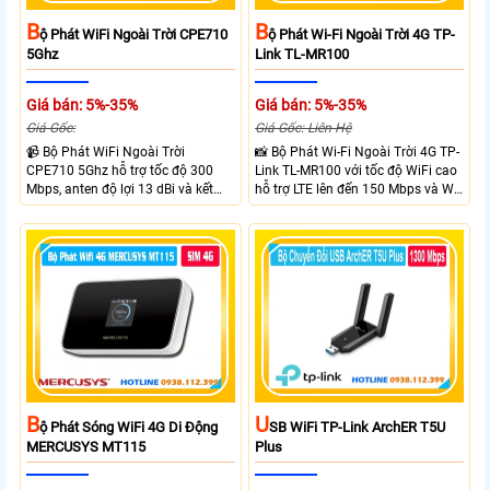
B
B
Ộ Phát WiFi Ngoài Trời CPE710
Ộ Phát Wi-Fi Ngoài Trời 4G TP-
5Ghz
Link TL-MR100
Giá bán: 5%-35%
Giá bán: 5%-35%
Giá Gốc:
Giá Gốc: Liên Hệ
📹 Bộ Phát WiFi Ngoài Trời
📸 Bộ Phát Wi-Fi Ngoài Trời 4G TP-
CPE710 5Ghz hỗ trợ tốc độ 300
Link TL-MR100 với tốc độ WiFi cao
Mbps, anten độ lợi 13 dBi và kết
hỗ trợ LTE lên đến 150 Mbps và Wi-
nối đường dài trên 10 km trong
Fi 2.4 GHz lên đến 300 Mbps với
điều kiện phù hợp. Trang bị cổng
thiết kế với vỏ chống chịu thời tiết
Ethernet Shielded 10/100 Mbps, hỗ
chuẩn IP65, chống sét ±6kV và
trợ PoE Passive, MAXtream TDMA,
chống tĩnh điện ±15kV
quản lý tập trung và phân tích
quang phổ. Chuẩn IPX5 giúp tăng
khả năng chống chịu thời tiết.
B
U
Ộ Phát Sóng WiFi 4G Di Động
SB WiFi TP-Link ArchER T5U
MERCUSYS MT115
Plus