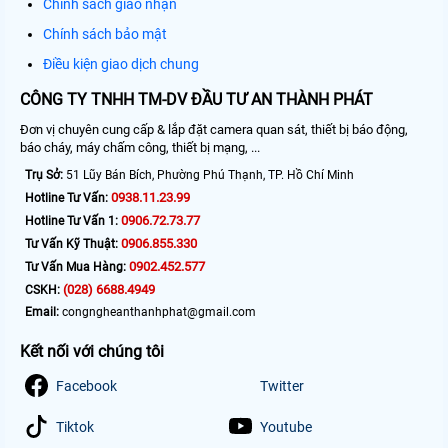
Chính sách giao nhận
Chính sách bảo mật
Điều kiện giao dịch chung
CÔNG TY TNHH TM-DV ĐẦU TƯ AN THÀNH PHÁT
Đơn vị chuyên cung cấp & lắp đặt camera quan sát, thiết bị báo động,
báo cháy, máy chấm công, thiết bị mạng, ...
Trụ Sở:
51 Lũy Bán Bích, Phường Phú Thạnh, TP. Hồ Chí Minh
0938.11.23.99
Hotline Tư Vấn:
0906.72.73.77
Hotline Tư Vấn 1:
0906.855.330
Tư Vấn Kỹ Thuật:
0902.452.577
Tư Vấn Mua Hàng:
(028) 6688.4949
CSKH:
Email:
congngheanthanhphat@gmail.com
Kết nối với chúng tôi
Facebook
Twitter
Tiktok
Youtube