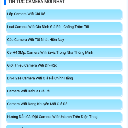
TIN TỨC CAMERA MỚI NHẤT
liệu nhanh, kết hợp WPA3 tăng
hợp nâng cấp kết nối không dây
cường bảo mật.
tốc độ cao cho máy tính.
Lắp Camera Wifi Giá Rẻ
Loại Camera Wifi Gia Đình Giá Rẻ - Chống Trộm Tốt
Các Camera Wifi Tốt Nhất Hiện Nay
Cs-H4 3Mp: Camera Wifi Ezviz Trong Nhà Thông Minh
Giới Thiệu Camera Wifi Dh-H2c
Dh-H2ae Camera Wifi Giá Rẻ Chính Hãng
Camera Wifi Dahua Giá Rẻ
Camera Wifi Đang Khuyến Mãi Giá Rẻ
Hướng Dẫn Cài Đặt Camera Wifi Uniarch Trên Điện Thoại