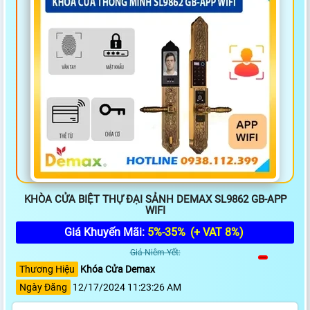
KHÒA CỬA BIỆT THỰ ĐẠI SẢNH DEMAX SL9862 GB-APP
WIFI
Giá Khuyến Mãi:
5%-35%
(+ VAT 8%)
Giá Niêm Yết:
Thương Hiệu
Khóa Cửa Demax
Ngày Đăng
12/17/2024 11:23:26 AM