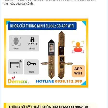
thự hoặc cửa đại sảnh.
THÔNG SỐ KỸ THUẬT KHÓA CỬA DEMAX SL9862 GB-