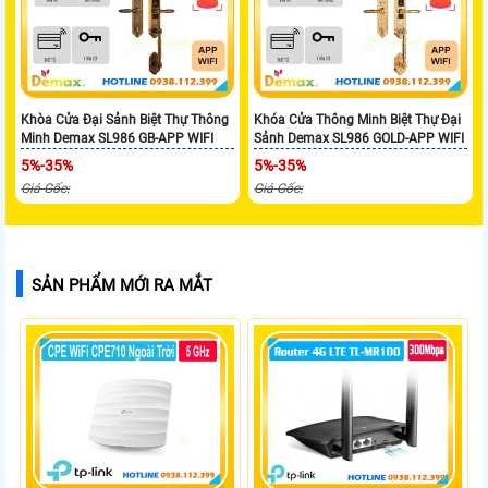
Khòa Cửa Đại Sảnh Biệt Thự Thông
Khóa Cửa Thông Minh Biệt Thự Đại
Minh Demax SL986 GB-APP WIFI
Sảnh Demax SL986 GOLD-APP WIFI
5%-35%
5%-35%
Giá Gốc:
Giá Gốc:
SẢN PHẨM MỚI RA MẮT