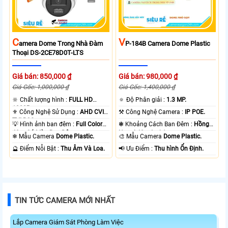
C
V
Amera Dome Trong Nhà Đàm
P-184B Camera Dome Plastic
Thoại DS-2CE78D0T-LTS
Giá bán: 850,000 ₫
Giá bán: 980,000 ₫
Giá Gốc: 1,000,000 ₫
Giá Gốc: 1,400,000 ₫
🔆 Chất lượng hình :
FULL HD
🔅 Độ Phân giải :
1.3 MP.
1080P .
⚜️ Công Nghệ Sử Dụng :
AHD CVI
⚒ Công Nghệ Camera :
IP POE.
TVI BCS.
💡 Hình ảnh ban đêm :
Full Color
❃ Khoảng Cách Ban Đêm :
Hồng
40m Có Màu Ban Ðêm.
Ngoại 40m Led Array.
❄ Mẫu Camera
Dome Plastic.
🎨 Mẫu Camera
Dome Plastic.
️🔮 Điểm Nỗi Bật :
Thu Âm Và Loa.
️📢 Ưu Điểm :
Thu hình Ổn Định.
TIN TỨC CAMERA MỚI NHẤT
Lắp Camera Giám Sát Phòng Làm Việc