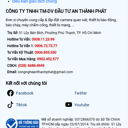
Điều kiện giao dịch chung
CÔNG TY TNHH TM-DV ĐẦU TƯ AN THÀNH PHÁT
Đơn vị chuyên cung cấp & lắp đặt camera quan sát, thiết bị báo động,
báo cháy, máy chấm công, thiết bị mạng, ...
Trụ Sở:
51 Lũy Bán Bích, Phường Phú Thạnh, TP. Hồ Chí Minh
0938.11.23.99
Hotline Tư Vấn:
0906.72.73.77
Hotline Tư Vấn 1:
0906.855.330
Tư Vấn Kỹ Thuật:
0902.452.577
Tư Vấn Mua Hàng:
(028) 6688.4949
CSKH:
Email:
congngheanthanhphat@gmail.com
Kết nối với chúng tôi
Facebook
Twitter
Tiktok
Youtube
Mã số doanh nghiệp: 0312866570 do Sở Tài Chính
TP.HCM cấp ngày 23/07/2014. Trụ sở chính: 51 Lũy