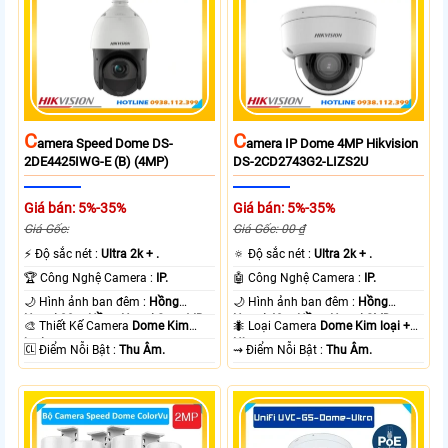
C
C
Amera Speed Dome DS-
Amera IP Dome 4MP Hikvision
2DE4425IWG-E (B) (4MP)
DS-2CD2743G2-LIZS2U
Giá bán: 5%-35%
Giá bán: 5%-35%
Giá Gốc:
Giá Gốc: 00 ₫
️⚡ Độ sắc nét :
Ultra 2k + .
🔅 Độ sắc nét :
Ultra 2k + .
🏆 Công Nghệ Camera :
IP.
🤖️ Công Nghệ Camera :
IP.
🌙 Hình ảnh ban đêm :
Hồng
🌙 Hình ảnh ban đêm :
Hồng
Ngoại 20m Hồng Ngoại Smart IR.
Ngoại 40m Hồng Ngoại SMD.
🎨 Thiết Kế Camera
Dome Kim
🐜 Loại Camera
Dome Kim loại +
loại.
Nhựa.
️🆑 Điểm Nỗi Bật :
Thu Âm.
️⇝ Điểm Nỗi Bật :
Thu Âm.