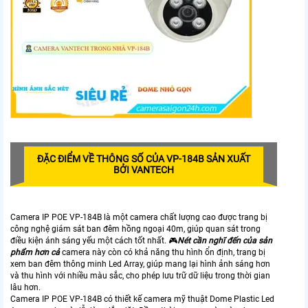
ĐẶC ĐIỂM VỀ THÔNG SỐ CỦA VP-184B SẢN XUẤT
BỞI VANTECH
Camera IP POE VP-184B là một camera chất lượng cao được trang bị
công nghệ giám sát ban đêm hồng ngoại 40m, giúp quan sát trong
điều kiện ánh sáng yếu một cách tốt nhất. 🎮
Nét cần nghĩ đến của sản
phẩm hơn cả
camera này còn có khả năng thu hình ổn định, trang bị
xem ban đêm thông minh Led Array, giúp mang lại hình ảnh sáng hơn
và thu hình với nhiều màu sắc, cho phép lưu trữ dữ liệu trong thời gian
lâu hơn.
Camera IP POE VP-184B có thiết kế camera mỹ thuật Dome Plastic Led