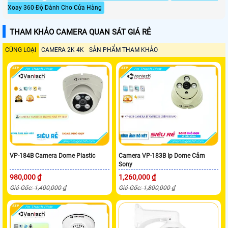
Xoay 360 Độ Dành Cho Cửa Hàng
THAM KHẢO CAMERA QUAN SÁT GIÁ RẺ
CÙNG LOẠI
CAMERA 2K 4K
SẢN PHẨM THAM KHẢO
VP-184B Camera Dome Plastic
Camera VP-183B Ip Dome Cảm
Sony
980,000 ₫
1,260,000 ₫
Giá Gốc: 1,400,000 ₫
Giá Gốc: 1,800,000 ₫