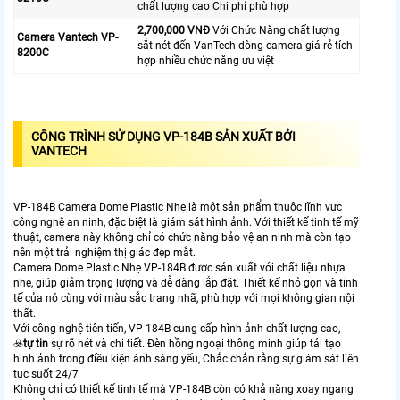
chất lượng cao Chi phí phù hợp
2,700,000 VNĐ
Với Chức Năng chất lượng
Camera Vantech VP-
sắt nét đến VanTech dòng camera giá rẻ tích
8200C
hợp nhiều chức năng ưu việt
CÔNG TRÌNH SỬ DỤNG VP-184B SẢN XUẤT BỞI
VANTECH
VP-184B Camera Dome Plastic Nhẹ là một sản phẩm thuộc lĩnh vực
công nghệ an ninh, đặc biệt là giám sát hình ảnh. Với thiết kế tinh tế mỹ
thuật, camera này không chỉ có chức năng bảo vệ an ninh mà còn tạo
nên một trải nghiệm thị giác đẹp mắt.
Camera Dome Plastic Nhẹ VP-184B được sản xuất với chất liệu nhựa
nhẹ, giúp giảm trọng lượng và dễ dàng lắp đặt. Thiết kế nhỏ gọn và tinh
tế của nó cùng với màu sắc trang nhã, phù hợp với mọi không gian nội
thất.
Với công nghệ tiên tiến, VP-184B cung cấp hình ảnh chất lượng cao,
☣️
tự tin
sự rõ nét và chi tiết. Đèn hồng ngoại thông minh giúp tái tạo
hình ảnh trong điều kiện ánh sáng yếu, Chắc chắn rằng sự giám sát liên
tục suốt 24/7
Không chỉ có thiết kế tinh tế mà VP-184B còn có khả năng xoay ngang