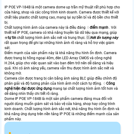
IP POE VP-184B là một camera dome up trần mỹ thuật rất phù hợp cho
cửa hàng, shop và các công trình kinh doanh. Camera được thiết kế với
chất liệu plastic chất lượng cao, mang lại sự bền bỉ và độ bền cho thiết
bị.
Chất lượng hình ảnh của camera này là điều đáng ♢
điểm mạnh
. Với
thiết kế IP POE, camera có khả năng truyền tải dữ liệu qua mạng, giúp
☣️
tự tin
chất lượng hình ảnh sắc nét và trung thực. 🆑
Nét ấn tượng này
rất quan trọng để ghi lại những hình ảnh rõ ràng và hỗ trợ việc giám
sát.
Điểm mạnh của sản phẩm này là khả năng thu hình ổn định. Camera
được trang bị hồng ngoại 40m, đèn LED Array CMOS và công nghệ
H.264, giúp cho việc quan sát vào ban đêm trở nên dễ dàng và hiệu
quả. Khi có ánh sáng yếu, camera vẫn thu được hình ảnh sắc nét và
không mờ.
Camera còn được trang bị cân bằng ánh sáng BLC giúp điều chỉnh độ
phân giải và độ tương phản của hình ảnh một cách tự động. ♢
Công
nghệ hiện đại được ứng dụng
mang lại chất lượng hình ảnh tốt hơn và
dễ dàng nhìn thấy chi tiết rõ ràng.
Dome IP POE VP-184B là một sản phẩm camera đáng mua đối với
người dùng muốn giám sát và bảo vệ cửa hàng, shop hay công trình
kinh doanh. Chất lượng hình ảnh sắc nét, khả năng thu hình ổn định và
khả năng ứng dụng trên nền tảng IP POE là những điểm mạnh của sản
phẩm này.