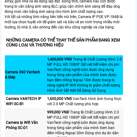
Array, gọn nhẹ và dễ dàng lắp đặt. Đồng thời, camera này còn được
trang bị cân bằng ánh sáng BLC, giúp cân chỉnh ánh sáng để đáp ứng
đúng mức cân bằng ánh sáng cho hình ảnh chất lượng cao.
Với tất cả những tính năng tiên tiến nói trên, Camera IP POE VP-184B là
một lựa chọn tuyệt vời để giám sát và bảo vệ an ninh trong nhiều môi
trường, từ nhà ở, văn phòng đến các khu công nghiệp và cửa hàng.
NHỮNG CAMERA CÓ THỂ THAY THẾ SẢN PHẨM ĐANG XEM
CÙNG LOẠI VÀ THƯƠNG HIỆU
1,400,000 VNĐ
Trang Bị Chất Lượng Hình 2.0
MP FULL HD 1080P Sắt nét tiết kiệm chi phí
VanTech công nghệ luôn được ứng dụng
Camera 360 Vantech
trong từng sản phẩm của mình Xem được
4.0Mp
ban đêm Hồng Ngoại 10m Được trang bị
công nghệ IP Wifi Không bị giảm chất lượng
Hình Ảnh Sắt Nét Dễ Dàng Sử Dụng
Camera VANTECH IP
1,600,000 VNĐ
VanTech Hình ảnh trung thực
WIFI SC-B1
với 2.0 MP Chất lượng phù hợp
999,000 VNĐ
Trang Bị Chất Lượng Hình 2.0
MP FULL HD 1080P Sắt nét tiết kiệm chi phí
Camera Ip Wifi Văn
VanTech công nghệ luôn được ứng dụng
Phòng SC-D1
trong từng sản phẩm của mình Xem ban
đêm Hồng Ngoại 30m Dùng cho dự án dân