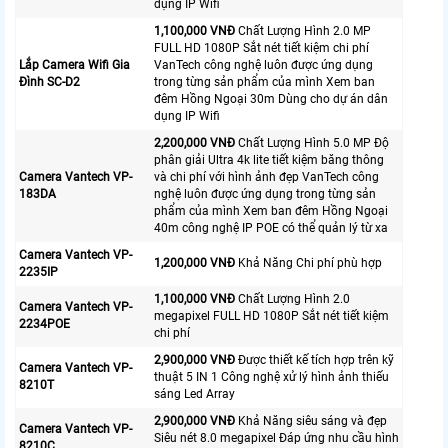
dụng IP Wifi
1,100,000 VNĐ
Chất Lượng Hình 2.0 MP
FULL HD 1080P Sắt nét tiết kiệm chi phí
Lắp Camera Wifi Gia
VanTech công nghệ luôn được ứng dụng
Đình SC-D2
trong từng sản phẩm của mình Xem ban
đêm Hồng Ngoại 30m Dùng cho dự án dân
dụng IP Wifi
2,200,000 VNĐ
Chất Lượng Hình 5.0 MP Độ
phân giải Ultra 4k lite tiết kiệm băng thông
Camera Vantech VP-
và chi phí với hình ảnh đẹp VanTech công
183DA
nghệ luôn được ứng dụng trong từng sản
phẩm của mình Xem ban đêm Hồng Ngoại
40m công nghệ IP POE có thể quản lý từ xa
Camera Vantech VP-
1,200,000 VNĐ
Khả Năng Chi phí phù hợp
2235IP
1,100,000 VNĐ
Chất Lượng Hình 2.0
Camera Vantech VP-
megapixel FULL HD 1080P Sắt nét tiết kiệm
2234POE
chi phí
2,900,000 VNĐ
Được thiết kế tích hợp trên kỹ
Camera Vantech VP-
thuật 5 IN 1 Công nghệ xử lý hình ảnh thiếu
8210T
sáng Led Array
2,900,000 VNĐ
Khả Năng siêu sáng và đẹp
Camera Vantech VP-
Siêu nét 8.0 megapixel Đáp ứng nhu cầu hình
8210C