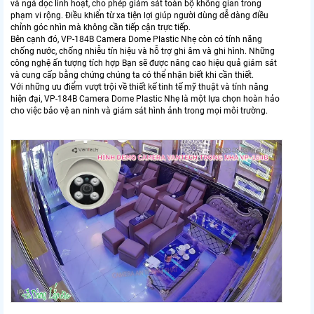
và ngả dọc linh hoạt, cho phép giám sát toàn bộ không gian trong
phạm vi rộng. Điều khiển từ xa tiện lợi giúp người dùng dễ dàng điều
chỉnh góc nhìn mà không cần tiếp cận trực tiếp.
Bên cạnh đó, VP-184B Camera Dome Plastic Nhẹ còn có tính năng
chống nước, chống nhiễu tín hiệu và hỗ trợ ghi âm và ghi hình. Những
công nghệ ấn tượng tích hợp Bạn sẽ được nâng cao hiệu quả giám sát
và cung cấp bằng chứng chúng ta có thể nhận biết khi cần thiết.
Với những ưu điểm vượt trội về thiết kế tinh tế mỹ thuật và tính năng
hiện đại, VP-184B Camera Dome Plastic Nhẹ là một lựa chọn hoàn hảo
cho việc bảo vệ an ninh và giám sát hình ảnh trong mọi môi trường.