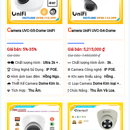
C
C
Amera UVC-G5-Dome UniFi
Amera UniFi UVC-G4-Dome
Giá bán: 5%-35%
Giá bán: 5,215,000 ₫
Giá Gốc:
Giá Gốc: 7,450,000 ₫
👁️‍🗨 Chất lượng hình :
Ultra 2k + .
️👀 Chất lượng hình Ảnh :
3k .
🏆 Công Nghệ Sử Dụng :
IP POE.
®️ Camera Công nghệ :
IP POE.
✪ Hình ảnh ban đêm :
Hồng Ngoại
❈ Khi xem thiếu sáng :
Hồng
10m Hồng Ngoại Smart IR.
Ngoại 10m Hồng Ngoại SMD.
🌧️ Thiết Kế Camera
Dome Kim loại
🎨 Loại Camera
Dome Kim loại +
+ Nhựa.
Nhựa.
️💎 Tích Hợp :
Thu Âm.
️ƒ Chức Năng :
Thu Âm Và Loa.