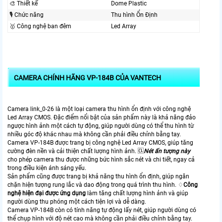
🎨 Thiết kế
Dome Plastic
🎙 Chức năng
Thu hình Ổn Định
🥇️ Công nghệ ban đêm
Led Array
CAMERA CHÍNH HÃNG VP-184B CỦA VANTECH
Camera link_0-26 là một loại camera thu hình ổn định với công nghệ
Led Array CMOS. Đặc điểm nổi bật của sản phẩm này là khả năng đảo
ngược hình ảnh một cách tự động, giúp người dùng có thể thu hình từ
nhiều góc độ khác nhau mà không cần phải điều chỉnh bằng tay.
Camera VP-184B được trang bị công nghệ Led Array CMOS, giúp tăng
cường đèn nền và cải thiện chất lượng hình ảnh. 🆑
Nét ấn tượng này
cho phép camera thu được những bức hình sắc nét và chi tiết, ngay cả
trong điều kiện ánh sáng yếu.
Sản phẩm cũng được trang bị khả năng thu hình ổn định, giúp ngăn
chặn hiện tượng rung lắc và dao động trong quá trình thu hình. ♢
Công
nghệ hiện đại được ứng dụng
làm tăng chất lượng hình ảnh và giúp
người dùng thu phóng một cách tiện lợi và dễ dàng.
Camera VP-184B còn có tính năng tự động lấy nét, giúp người dùng có
thể chụp hình với độ nét cao mà không cần phải điều chỉnh bằng tay.