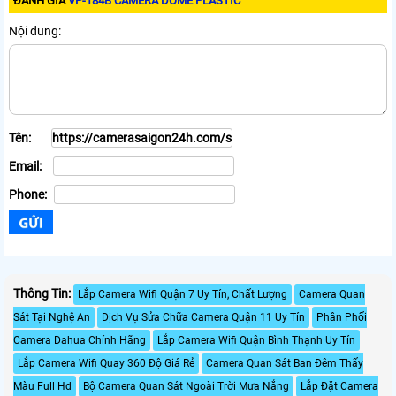
ĐÁNH GIÁ
VP-184B CAMERA DOME PLASTIC
Nội dung:
Tên:
Email:
Phone:
Thông Tin:
Lắp Camera Wifi Quận 7 Uy Tín, Chất Lượng
Camera Quan
Sát Tại Nghệ An
Dịch Vụ Sửa Chữa Camera Quận 11 Uy Tín
Phân Phối
Camera Dahua Chính Hãng
Lắp Camera Wifi Quận Bình Thạnh Uy Tín
Lắp Camera Wifi Quay 360 Độ Giá Rẻ
Camera Quan Sát Ban Đêm Thấy
Màu Full Hd
Bộ Camera Quan Sát Ngoài Trời Mưa Nắng
Lắp Đặt Camera