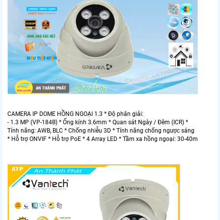
CAMERA IP DOME HỒNG NGOẠI 1.3 * Độ phân giải:
- 1.3 MP (VP-184B) * Ống kính 3.6mm * Quan sát Ngày / Đêm (ICR) *
Tính năng: AWB, BLC * Chống nhiễu 3D * Tính năng chống ngược sáng
* Hỗ trợ ONVIF * Hỗ trợ PoE * 4 Array LED * Tầm xa hồng ngoại: 30-40m