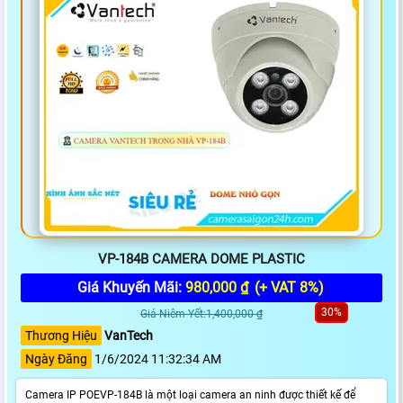
VP-184B CAMERA DOME PLASTIC
Giá Khuyến Mãi:
980,000 ₫
(+ VAT 8%)
30%
Giá Niêm Yết:1,400,000 ₫
Thương Hiệu
VanTech
Ngày Đăng
1/6/2024 11:32:34 AM
Camera IP POEVP-184B là một loại camera an ninh được thiết kế để