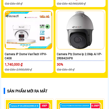
Giá Gốc: 00 ₫
Giá Gốc: 42,960,000 ₫
Camera IP Dome VanTech VPH-
Camera Ptz Dome Ip 2.0Mp Ai VP-
C408
2R0842HP8
1,740,000 ₫
30%
Giá Gốc: 2,900,000 ₫
Giá Gốc: 00 ₫
SẢN PHẨM MỚI RA MẮT