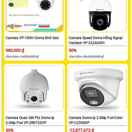
Camera VP-180H Dome Nhỏ Gọn
Camera Speed Dome Hồng Ngoại
Vantech VP-322AHDH
980,000 ₫
30%
Giá Gốc: 1,400,000 ₫
Giá Gốc: 26,000,000 ₫
Camera Quan Sát Ptz Dome Ip
Camera Dome Ip 2.0Mp Full-Color
2.0Mp Poe VP-2R0732HP
VP-C2398DP
30%
-12,877,672 ₫