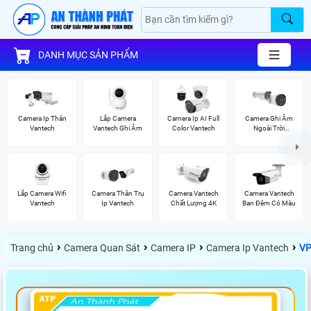
DANH MỤC SẢN PHẨM
Camera Ip Thân
Lắp Camera
Camera Ip AI Full
Camera Ghi Âm
Vantech
Vantech Ghi Âm
Color Vantech
Ngoài Trời
Vantech
Lắp Camera Wifi
Camera Thân Trụ
Camera Vantech
Camera Vantech
Vantech
Ip Vantech
Chất Lượng 4K
Ban Đêm Có Màu
›
›
›
›
Trang chủ
Camera Quan Sát
Camera IP
Camera Ip Vantech
VP