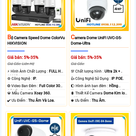
B
C
Ộ Camera Speed Dome ColorVu
Amera Dome UniFi UVC-G5-
HIKVISION
Dome-Ultra
Giá bán: 5%-35%
Giá bán: 5%-35%
Giá Gốc: Liên Hệ
Giá Gốc:
️⚡ Hình Ành Chất Lượng :
FULL HD
💯 Chất lượng hình :
Ultra 2k + .
1080P .
⚙ Công Nghệ :
IP.
👍 Công Nghệ Sử Dụng :
IP POE.
❂ Video Ban Đêm :
Full Color 30m
🌔 Hình ảnh ban đêm :
Hồng
Có Màu Ban Ðêm.
Ngoại 20m Hồng Ngoại Smart IR.
💎 Mẫu Camera
Xoay 360.
🐜 Thiết Kế Camera
Dome Kim loại
+ Nhựa.
️✔️ Ưu Điểm :
Thu Âm Và Loa.
️♚ Ưu Điểm :
Thu Âm.