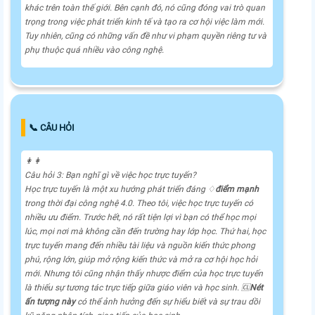
khác trên toàn thế giới. Bên cạnh đó, nó cũng đóng vai trò quan
trọng trong việc phát triển kinh tế và tạo ra cơ hội việc làm mới.
Tuy nhiên, cũng có những vấn đề như vi phạm quyền riêng tư và
phụ thuộc quá nhiều vào công nghệ.
📞 CÂU HỎI
️👩‍👩
Câu hỏi 3: Bạn nghĩ gì về việc học trực tuyến?
Học trực tuyến là một xu hướng phát triển đáng ♢
điểm mạnh
trong thời đại công nghệ 4.0. Theo tôi, việc học trực tuyến có
nhiều ưu điểm. Trước hết, nó rất tiện lợi vì bạn có thể học mọi
lúc, mọi nơi mà không cần đến trường hay lớp học. Thứ hai, học
trực tuyến mang đến nhiều tài liệu và nguồn kiến thức phong
phú, rộng lớn, giúp mở rộng kiến thức và mở ra cơ hội học hỏi
mới. Nhưng tôi cũng nhận thấy nhược điểm của học trực tuyến
là thiếu sự tương tác trực tiếp giữa giáo viên và học sinh. 🆑
Nét
ấn tượng này
có thể ảnh hưởng đến sự hiểu biết và sự trau dồi