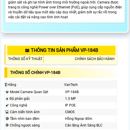
giám sát và ghi lại hình ảnh trong môi trường ngoài trời. Camera được
trang bị công nghệ Power over Ethernet (PoE), giúp cung cấp nguồn điện
và truyền dữ liệu qua một dây cáp duy nhất, giảm bớt sự rắc rối trong
việc cài đặt và nâng cao tính linh hoạt
📖 THÔNG TIN SẢN PHẨM VP-184B
THÔNG SỐ KỸ THUẬT
CHÍNH SÁCH BẢO HÀNH
THÔNG SỐ CHÍNH VP-184B
🎖️ Hãng
VanTech
💎 Model Camera Quan Sát
VP-184B
☀️ Độ phân giải
1.3 MP
🌠 Công nghệ
IP POE
💻 Cảm biến hình ảnh
CMOS
🔴 Tầm nhìn ban đêm
Hồng Ngoại 40m
🛑 Chống ngược sáng
Cân Bịng Ánh Sáng BLC