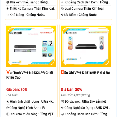
🔴 Khi xem thiếu sáng :
Hồng
🔅 Khoảng Cách Ban Đêm :
Hồng
Ngoại 60m Led Array.
Ngoại 40m ONVIF.
❄ Thiết Kế Camera
Thân Kim loại.
💦 Loại Camera
Thân Kim loại.
️⇝ Khả Năng :
Chống Nước.
️✤ Ưu Điểm :
Chống Nước.
V
Đ
AnTech VPH-N4432LPR Chiết
Ầu Ghi VPH-D4516HR-P Giá Rẻ
Khấu Cao
Giá bán: 30%
Giá bán: 30%
Giá Gốc:
Giá Gốc: 4,800,000 ₫
☀️ Hình ảnh chất lượng :
Ultra 4k
🦉 Độ sắc nét :
Ultra 2k+ sắc nét .
👍🏾 .
®️ Công Nghệ Hình Ảnh :
IP.
⚜️ Công Nghệ Sử Dụng :
AHD CVI
TVI BCS.
🌔 Khi xem thiếu sáng :
Từng Vị Trí
🌙 Khoảng Cách Ban Đêm :
Từng