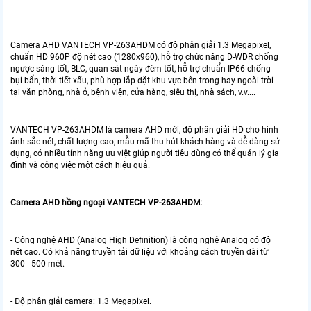
Camera AHD VANTECH VP-263AHDM có độ phân giải 1.3 Megapixel,
chuẩn HD 960P độ nét cao (1280x960), hỗ trợ chức năng D-WDR chống
ngược sáng tốt, BLC, quan sát ngày đêm tốt, hỗ trợ chuẩn IP66 chống
bụi bẩn, thời tiết xấu, phù hợp lắp đặt khu vực bên trong hay ngoài trời
tại văn phòng, nhà ở, bệnh viện, cửa hàng, siêu thị, nhà sách, v.v....
VANTECH VP-263AHDM là camera AHD mới, độ phân giải HD cho hình
ảnh sắc nét, chất lượng cao, mẫu mã thu hút khách hàng và dễ dàng sử
dụng, có nhiều tính năng ưu việt giúp người tiêu dùng có thể quản lý gia
đình và công việc một cách hiệu quả.
Camera AHD hồng ngoại VANTECH VP-263AHDM:
- Công nghệ AHD (Analog High Definition) là công nghệ Analog có độ
nét cao. Có khả năng truyền tải dữ liệu với khoảng cách truyền dài từ
300 - 500 mét.
- Độ phân giải camera: 1.3 Megapixel.