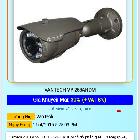
VANTECH VP-263AHDM
Giá Khuyến Mãi:
30%
(+ VAT 8%)
Giá Niêm Yết:2,500,000 ₫
Thương Hiệu
VanTech
Ngày Đăng
11/4/2015 5:25:03 PM
Camera AHD VANTECH VP-263AHDM có độ phân giải 1. 3 Megapixel,