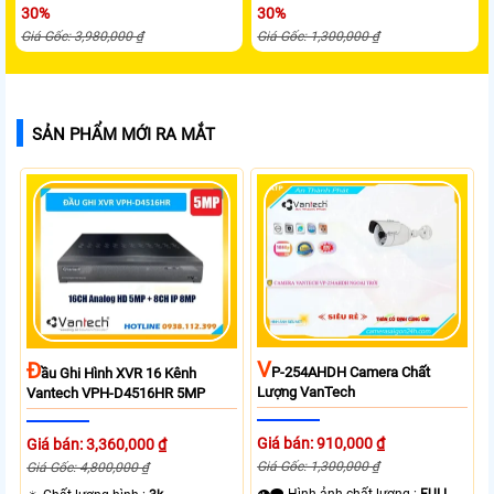
30%
30%
Giá Gốc: 3,980,000 ₫
Giá Gốc: 1,300,000 ₫
SẢN PHẨM MỚI RA MẮT
V
Đ
P-254AHDH Camera Chất
Ầu Ghi Hình XVR 16 Kênh
Lượng VanTech
Vantech VPH-D4516HR 5MP
Giá bán: 910,000 ₫
Giá bán: 3,360,000 ₫
Giá Gốc: 1,300,000 ₫
Giá Gốc: 4,800,000 ₫