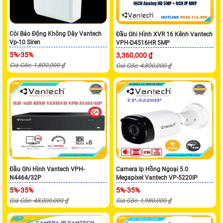
Còi Báo Động Không Dây Vantech
Đầu Ghi Hình XVR 16 Kênh Vantech
Vp-10 Siren
VPH-D4516HR 5MP
5%-35%
3,360,000 ₫
Giá Gốc: 1,800,000 ₫
Giá Gốc: 4,800,000 ₫
Đầu Ghi Hình Vantech VPH-
Camera Ip Hồng Ngoại 5.0
N4464/32P
Megapixel Vantech VP-5220IP
5%-35%
5%-35%
Giá Gốc: 48,000,000 ₫
Giá Gốc: 1,980,000 ₫