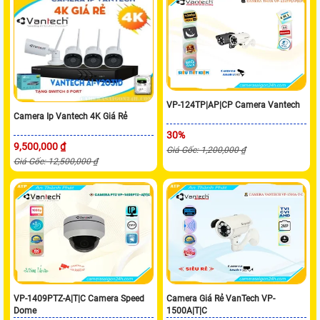
VP-124TP|AP|CP Camera Vantech
Camera Ip Vantech 4K Giá Rẻ
30%
9,500,000 ₫
Giá Gốc: 1,200,000 ₫
Giá Gốc: 12,500,000 ₫
VP-1409PTZ-A|T|C Camera Speed
Camera Giá Rẻ VanTech VP-
Dome
1500A|T|C