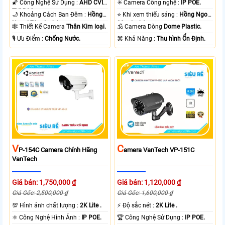
🌠 Công Nghệ Sử Dụng :
AHD CVI
✳️ Camera Công nghệ :
IP POE.
TVI BCS.
🌙 Khoảng Cách Ban Đêm :
Hồng
⭐ Khi xem thiếu sáng :
Hồng Ngoại
Ngoại 70m Led Array.
30m Led Array.
🕸️ Thiết Kế Camera
Thân Kim loại.
🕉️ Camera Dòng
Dome Plastic.
️🎙 Ưu Điểm :
Chống Nước.
️⌘ Khả Năng :
Thu hình Ổn Định.
V
C
P-154C Camera Chính Hãng
Amera VanTech VP-151C
VanTech
Giá bán: 1,750,000 ₫
Giá bán: 1,120,000 ₫
Giá Gốc: 2,500,000 ₫
Giá Gốc: 1,600,000 ₫
💯 Hình ảnh chất lượng :
2K Lite .
️⚡ Độ sắc nét :
2K Lite .
⚛️ Công Nghệ Hình Ảnh :
IP POE.
🏆 Công Nghệ Sử Dụng :
IP POE.