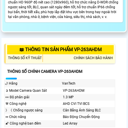
chuẩn HD 960P độ nét cao (1280x960), hỗ trợ chức năng D-WDR chống
ngược sáng tốt, BLC, quan sát ngày đêm tốt, hỗ trợ chuẩn IP66 chống
bụi bẩn, thời tiết xấu, phù hợp lắp đặt khu vực bên trong hay ngoài trời
tại văn phòng, nhà ở, bệnh viện, cửa hàng, siêu thị, nhà sách, v. v.
📖 THÔNG TIN SẢN PHẨM VP-263AHDM
THÔNG SỐ KỸ THUẬT
CHÍNH SÁCH BẢO HÀNH
THÔNG SỐ CHÍNH CAMERA VP-263AHDM
🌙 Hãng
VanTech
➲ Model Camera Quan Sát
VP-263AHDM
️👀 Độ phân giải
1.3 MP
⚒ Công nghệ
AHD CVI TVI BCS
》《 Chống ngược sáng
Cân Bằng Ánh Sáng BLC
↭ Chức năng
Báo Động Chuyển Động
🌠 Công nghệ ban đêm
Led Array