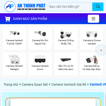
DANH MỤC SẢN PHẨM
Camera Vantech
Camera Ghi Âm
Camera Chống
Camera Ip Dome
Full Hd 1080P
Ngoài Trời
Nhiễu Tốt
Vantech
Vantech
Vantech
Camera Vantech
Camera Vantech
Đầu Thu Ip 32
Camera Dahua
Starlight
Zoom
Kênh Kbvision
Có Màu Ban Đêm
›
›
›
Trang chủ
Camera Quan Sát
Camera Vantech Giá Rẻ
Vantech 