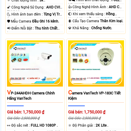
👁️‍🗨 Hình ảnh chất lượng :
FULL
🔅 Chất lượng hình :
3k .
HD 1080P .
👍 Công Nghệ Hình Ảnh :
AHD CVI
🌠 Công Nghệ Sử Dụng :
AHD CVI
TVI BCS.
TVI BCS.
🌔 Khi xem thiếu sáng :
Hồng
🌜 Hình ảnh ban đêm :
Từng Vị Trí
Ngoại 40m Hồng Ngoại Smart IR.
Camera .
🐜 Cấu Tạo Camera
Thân Kim loại.
🛡 Mẫu Camera
Đầu Ghi 16 kênh.
️💎 Khả Năng :
Chống Nước.
️📢 Điểm Nỗi Bật :
Thu hình Chất
Lượng.
V
C
P-244AHDH Camera Chính
Amera VanTech VP-183C Tiết
Hãng VanTech
Kiệm
Giá bán: 1,750,000 ₫
Giá bán: 1,750,000 ₫
Giá Gốc: 2,500,000 ₫
Giá Gốc: 2,500,000 ₫
️👀 Độ sắc nét :
FULL HD 1080P .
🔆 Độ Phân giải :
2K Lite .