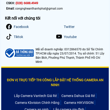
(028) 6688.4949
CSKH:
Email:
congngheanthanhphat@gmail.com
Kết nối với chúng tôi
Facebook
Twitter
Tiktok
Youtube
Mã số doanh nghiệp: 0312866570 do Sở Tài Chính
TP.HCM cấp ngày 23/07/2014. Trụ sở chính: 51 Lũy
Bán Bích, Phường Phú Thạnh, Thành Phố Hồ Chí
Minh
ĐƠN VỊ TRỰC TIẾP THI CÔNG LẮP ĐẶT HỆ THỐNG CAMERA AN
NINH
Lắp Camera Vantech Giá Rẻ
Camera Dahua Giá Rẻ
Camera Kbvision Chính Hãng
Camera HIKVISION
Camera an ninh
Lắp camera gia đình