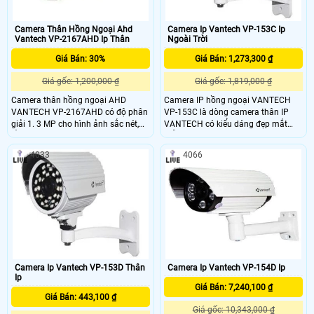
Camera Thân Hồng Ngoại Ahd
Camera Ip Vantech VP-153C Ip
Vantech VP-2167AHD Ip Thân
Ngoài Trời
Giá Bán: 30%
Giá Bán: 1,273,300 ₫
Giá gốc: 1,200,000 ₫
Giá gốc: 1,819,000 ₫
Camera thân hồng ngoại AHD
Camera IP hồng ngoại VANTECH
VANTECH VP-2167AHD có độ phân
VP-153C là dòng camera thân IP
giải 1. 3 MP cho hình ảnh sắc nét,
VANTECH có kiểu dáng đẹp mắt
Ống kính: 4mm (Tùy chọn 6mm,
mẫu mã thu hút khách hàng và có
8mm, 12mm). Số đèn hồng ngoại: 4
tính ổn định cao, dễ dàng lắp đặt và
4033
4066
đèn Array LED. Tầm quan sát hồng
sử dụng, phù hợp lắp đặt camera
ngoại: 30-40m, hỗ trợ chuẩn IP67
cho văn phòng, nhà dân, các khu
chống bụi bẩn, thời tiết khi lắp đặt ở
chung cư, siêu thị… Đầu ghi hình
các khu vực bên trong và ngoài trời
Camera IP hồng ngoại VANTECH
tại văn phòng, nhà riêng, shop, cửa
VP-153C tương thích chung với đầu
hàng,
ghi CAMERA IP với nhiều hãng khác
như: ZEISIC, HDPARAGON,
QUESTEK, KEEPER, GOLDEYE,
HIKVISION, DAHUA, SAMSUNG,
AXIS, PANASONIC, VIVOTEK,
Camera Ip Vantech VP-153D Thân
Camera Ip Vantech VP-154D Ip
Ip
AVTECH V.V…
Giá Bán: 7,240,100 ₫
Giá Bán: 443,100 ₫
Giá gốc: 10,343,000 ₫