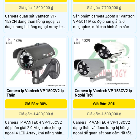
Giá gốc: 2,800,000 ₫
Giá gốc: 7,700,000 ₫
Camera quan sát Vantech VP-
Sản phẩm camera Zoom IP Vantech
153CH dạng thân hồng ngoại và
VP-5011IP có độ phân giải 2.0
được trang bị hồng ngoại Array Led
megapixel, mới cho hình ảnh sắc
để quan sát ban đêm rất tốt.
nét, hỗ trợ chức năng Zoom 10X,
Camera có kiểu dáng đẹp mắt, mẫu
quan sát xa đến 80m
4396
4029
mã sang trọng, sản phẩm có độ ổn
định cao, phù hợp lắp đặt camera
cho văn phòng, khách sạn, Spa, các
khu chung cư, siêu thị, nhà sách,
bệnh viện, ….
Camera Ip Vantech VP-150CV2 Ip
Camera Ip Vantech VP-153CV2 Ip
Thân
Ngoài Trời
Giá Bán: 30%
Giá Bán: 30%
Giá gốc: 1,400,000 ₫
Giá gốc: 1,600,000 ₫
Camera IP VANTECH VP-150CV2
Camera IP VANTECH VP-153CV2
độ phân giải 2.0 Mega pixel,hồng
dạng thân và được trang bị hồng
ngoại 4 LED Array , khả năng nhìn
ngoại để quan sát ban đêm rất tốt.
ban đêm lên tới 40m. VANTECH VP-
Camera có kiểu dáng đẹp mắt, mẫu