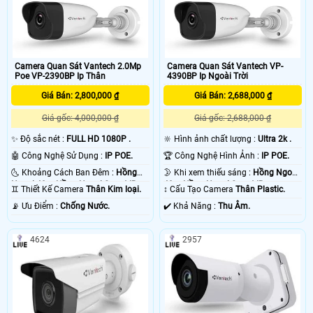
Camera Quan Sát Vantech 2.0Mp
Camera Quan Sát Vantech VP-
Poe VP-2390BP Ip Thân
4390BP Ip Ngoài Trời
Giá Bán: 2,800,000 ₫
Giá Bán: 2,688,000 ₫
Giá gốc: 4,000,000 ₫
Giá gốc: 2,688,000 ₫
✨ Độ sắc nét :
FULL HD 1080P .
🔆 Hình ảnh chất lượng :
Ultra 2k .
🤖️ Công Nghệ Sử Dụng :
IP POE.
🏆 Công Nghệ Hình Ảnh :
IP POE.
🌜 Khoảng Cách Ban Đêm :
Hồng
🌛 Khi xem thiếu sáng :
Hồng Ngoại
Ngoại 40m Hồng Ngoại Smart IR.
40m Hồng Ngoại Smart IR.
♊ Thiết Kế Camera
Thân Kim loại.
↕️ Cấu Tạo Camera
Thân Plastic.
️📡 Ưu Điểm :
Chống Nước.
️✔️ Khả Năng :
Thu Âm.
4624
2957