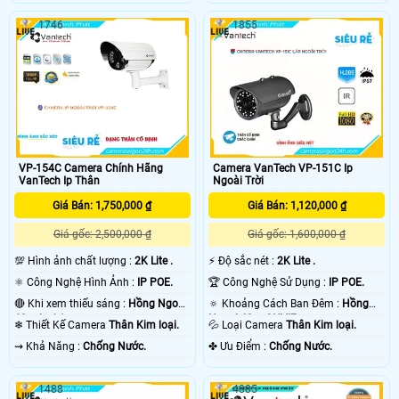
1746
1855
VP-154C Camera Chính Hãng
Camera VanTech VP-151C Ip
VanTech Ip Thân
Ngoài Trời
Giá Bán: 1,750,000 ₫
Giá Bán: 1,120,000 ₫
Giá gốc: 2,500,000 ₫
Giá gốc: 1,600,000 ₫
💯 Hình ảnh chất lượng :
2K Lite .
️⚡ Độ sắc nét :
2K Lite .
⚛️ Công Nghệ Hình Ảnh :
IP POE.
🏆 Công Nghệ Sử Dụng :
IP POE.
🔴 Khi xem thiếu sáng :
Hồng Ngoại
🔅 Khoảng Cách Ban Đêm :
Hồng
60m Led Array.
Ngoại 40m ONVIF.
❄ Thiết Kế Camera
Thân Kim loại.
💦 Loại Camera
Thân Kim loại.
️⇝ Khả Năng :
Chống Nước.
️✤ Ưu Điểm :
Chống Nước.
1488
4885