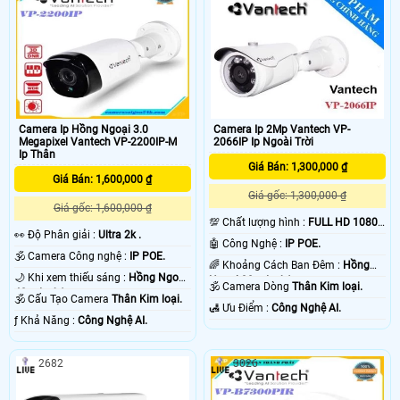
Camera Ip Hồng Ngoại 3.0
Camera Ip 2Mp Vantech VP-
Megapixel Vantech VP-2200IP-M
2066IP Ip Ngoài Trời
Ip Thân
Giá Bán: 1,300,000 ₫
Giá Bán: 1,600,000 ₫
Giá gốc: 1,300,000 ₫
Giá gốc: 1,600,000 ₫
💯 Chất lượng hình :
FULL HD 1080P
️👀 Độ Phân giải :
Ultra 2k .
.
🤖️ Công Nghệ :
IP POE.
🕉️ Camera Công nghệ :
IP POE.
🌈 Khoảng Cách Ban Đêm :
Hồng
🌙 Khi xem thiếu sáng :
Hồng Ngoại
Ngoại 30m Led Array.
🕉️ Camera Dòng
Thân Kim loại.
40m Led Array.
🕉️ Cấu Tạo Camera
Thân Kim loại.
️🛃 Ưu Điểm :
Công Nghệ AI.
️ƒ Khả Năng :
Công Nghệ AI.
2682
3026