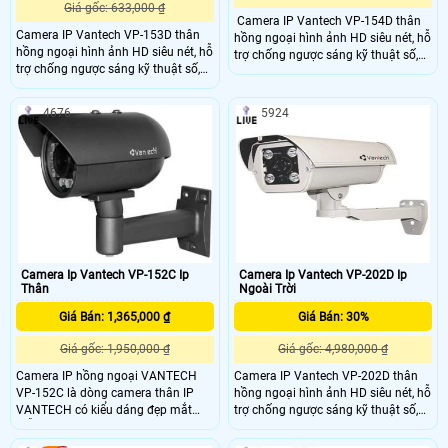
Giá gốc: 633,000 ₫
Camera IP Vantech VP-154D thân
Camera IP Vantech VP-153D thân
hồng ngoại hình ảnh HD siêu nét, hỗ
hồng ngoại hình ảnh HD siêu nét, hỗ
trợ chống ngược sáng kỹ thuật số,
trợ chống ngược sáng kỹ thuật số,
màu trắng trang nhã sang trọng, sử
màu trắng trang nhã sang trọng, sử
dụng cho mọi nhà, camera cho văn
dụng cho mọi nhà, camera cho văn
phòng công ty,camera cho shop thời
4676
5924
phòng công ty,camera cho shop thời
trang quần áo, camera cho quán
trang quần áo, camera cho quán
café…Sản phẩm chất lượng siêu nét
café…Sản phẩm chất lượng siêu nét
đảm bảo hài lòng khách hàng khó
đảm bảo hài lòng khách hàng khó
tính nhất.
tính nhất.
Camera Ip Vantech VP-152C Ip
Camera Ip Vantech VP-202D Ip
Thân
Ngoài Trời
Giá Bán: 1,365,000 ₫
Giá Bán: 30%
Giá gốc: 1,950,000 ₫
Giá gốc: 4,980,000 ₫
Camera IP hồng ngoại VANTECH
Camera IP Vantech VP-202D thân
VP-152C là dòng camera thân IP
hồng ngoại hình ảnh HD siêu nét, hỗ
VANTECH có kiểu dáng đẹp mắt
trợ chống ngược sáng kỹ thuật số,
mẫu mã thu hút khách hàng và có
màu trắng trang nhã sang trọng, sử
tính ổn định cao, dễ dàng lắp đặt và
dụng cho mọi nhà, camera cho văn