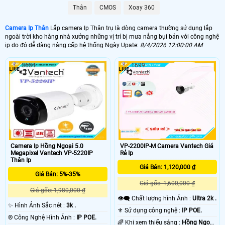
Thân
CMOS
Xoay 360
Camera Ip Thân
Lắp camera Ip Thân trụ là dòng camera thường sử dụng lắp
ngoài trời kho hàng nhà xưởng những vị trí bị mưa nắng bụi bản với công nghệ
ip do đó dễ dàng nâng cấp hệ thống Ngày Upate:
8/4/2026 12:00:00 AM
'
3634
1699
Camera Ip Hồng Ngoại 5.0
VP-2200IP-M Camera Vantech Giá
Megapixel Vantech VP-5220IP
Rẻ Ip
Thân Ip
Giá Bán: 1,120,000 ₫
Giá Bán: 5%-35%
Giá gốc: 1,600,000 ₫
Giá gốc: 1,980,000 ₫
👁️‍🗨 Chất lượng hình Ảnh :
Ultra 2k .
✨ Hình Ảnh Sắc nét :
3k .
⚜️ Sử dụng công nghệ :
IP POE.
®️ Công Nghệ Hình Ảnh :
IP POE.
🌈 Khi xem thiếu sáng :
Hồng Ngoại