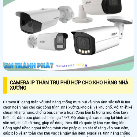
CAMERA IP THÂN TRỤ PHÙ HỢP CHO KHO HÀNG NHÀ
XƯỞNG
Camera IP dạng thân với khả năng chống mưa bụi và hình ảnh sắc nét là lựa
chọn hoàn hảo cho các công trình, nhà xưởng, kho bãi và khu phố. Với thiết kế
chuẩn kháng nước, chống bụi, camera hoạt động bền bỉ trong mọi điều kiện
thời tiết, đảm bảo giám sát liên tục 24/7. Độ phân giải cao mang lại hình ảnh
sắc nét, chi tiết rõ ràng, giúp dễ dàng theo dõi và quản lý khu vực rộng lớn.
Công nghệ hồng ngoại thông minh cho phép quan sát rõ ràng vào ban đêm,
giúp bảo vệ an toàn cho khu vực cả ngày lẫn đêm. Ngoài ra, tính năng chống