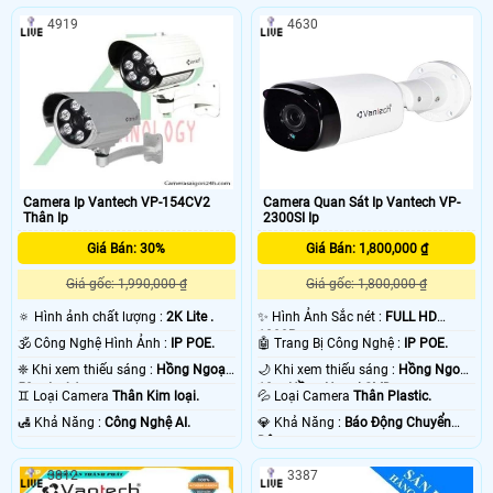
184C dễ dàng lắp đặt và sử dụng,
mã sang trọng, sản phẩm có độ ổn
4919
4630
phần mềm thân thiện
định cao
Camera Ip Vantech VP-154CV2
Camera Quan Sát Ip Vantech VP-
Thân Ip
2300SI Ip
Giá Bán: 30%
Giá Bán: 1,800,000 ₫
Giá gốc: 1,990,000 ₫
Giá gốc: 1,800,000 ₫
🔅 Hình ảnh chất lượng :
2K Lite .
✨ Hình Ảnh Sắc nét :
FULL HD
1080P .
🕉️ Công Nghệ Hình Ảnh :
IP POE.
🤖️ Trang Bị Công Nghệ :
IP POE.
❈ Khi xem thiếu sáng :
Hồng Ngoại
🌙 Khi xem thiếu sáng :
Hồng Ngoại
50m Led Array.
10m Hồng Ngoại SMD.
♊ Loại Camera
Thân Kim loại.
💦 Loại Camera
Thân Plastic.
️🛃 Khả Năng :
Công Nghệ AI.
️💎 Khả Năng :
Báo Động Chuyển
Động.
3812
3387