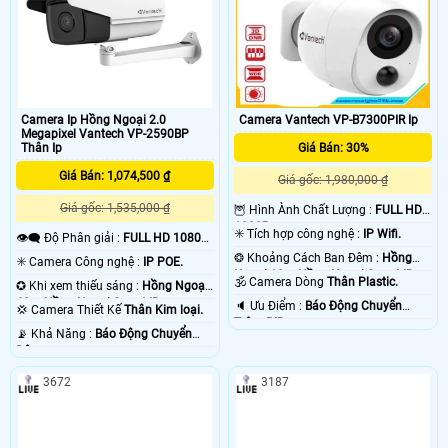
Camera Ip Hồng Ngoại 2.0
Camera Vantech VP-B7300PIR Ip
Megapixel Vantech VP-2590BP
Thân Ip
Giá Bán: 30%
Giá Bán: 1,074,500 ₫
Giá gốc: 1,980,000 ₫
Giá gốc: 1,535,000 ₫
🦉 Hình Ành Chất Lượng :
FULL HD
1080P .
✳️ Tích hợp công nghệ :
IP Wifi.
👁️‍🗨 Độ Phân giải :
FULL HD 1080P
.
❂ Khoảng Cách Ban Đêm :
Hồng
✳️ Camera Công nghệ :
IP POE.
Ngoại 10m Hồng Ngoại Smart IR.
🕉️ Camera Dòng
Thân Plastic.
✪ Khi xem thiếu sáng :
Hồng Ngoại
60m Hồng Ngoại Smart IR.
️🔈 Ưu Điểm :
Báo Động Chuyển
💢 Camera Thiết Kế
Thân Kim loại.
Trộm PIR.
️📡 Khả Năng :
Báo Động Chuyển
Động.
3672
3187