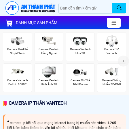
DANH MỤC SẢN PHẨM
Camera Thiết Kế
Camera Vantech
Camera Vantech
Camera PtZ
Nhựa Plastic
Hồng Ngoại
Ultra 2K
Vantech
Vantech
Camera Vantech
Camera Vantech
Camera Có Thẻ
Camera Chống
Full Hd 1080P
Hình Ảnh 2K
Nhớ Dahua
Nhiễu 3D-DNR
Dahua
CAMERA IP THÂN VANTECH
camera Ip kết nối qua mạng internet trang bị chuẩn nén video H.265+
tiết kiệm băng thông truyền tải sở hữu thiết kế dạng thân chắc chắn hãng