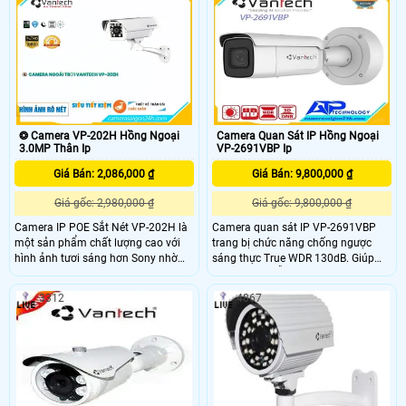
❂ Camera VP-202H Hồng Ngoại
Camera Quan Sát IP Hồng Ngoại
3.0MP Thân Ip
VP-2691VBP Ip
Giá Bán: 2,086,000 ₫
Giá Bán: 9,800,000 ₫
Giá gốc: 2,980,000 ₫
Giá gốc: 9,800,000 ₫
Camera IP POE Sắt Nét VP-202H là
Camera quan sát IP VP-2691VBP
một sản phẩm chất lượng cao với
trang bị chức năng chống ngược
hình ảnh tươi sáng hơn Sony nhờ
sáng thực True WDR 130dB. Giúp
công nghệ xử lý hình ảnh tối ưu. Đặc
bạn lắp đặt dễ dàng ở mọi vị trí mà
biệt, camera này có khả năng giám
không sợ bị ngược sáng. .
3312
4867
sát ban đêm vượt trội với tầm quan
sát hồng ngoại lên đến 70m, cho
hình ảnh màu sắc rõ nét và sáng
đẹp. Camera có độ phân giải 3.0 MP,
sử dụng chuẩn nén H