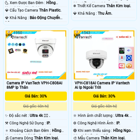
🌜 Xem Được Ban Đêm :
Hồng
30m Hồng Ngoại Smart IR.
❄ Thiết Kế Camera
Thân Kim loại.
Ngoại 40m Starlight.
💎 Cấu Tạo Camera
Thân Plastic.
️💎 Khả Năng :
Thu Âm.
️💎 Khả Năng :
Báo Động Chuyển
Động.
1950
1543
Camera IP VanTech VPH-C808AI
VPH-C818AI Camera IP Vantech
8MP Ip Thân
Ai Ip Ngoài Trời
Giá Bán: 30%
Giá Bán: 30%
Giá gốc: liên hệ
Giá gốc: liên hệ
✨ Độ sắc nét :
Ultra 4k 👍🏾 .
🔆 Hình ảnh chất lượng :
Ultra 4k 👍🏾
.
⚒ Công Nghệ Sử Dụng :
IP.
⚙ Công Nghệ Hình Ảnh :
IP.
🔅 Khoảng Cách Ban Đêm :
Hồng
🔴 Khi xem thiếu sáng :
Hồng Ngoại
Ngoại 25m Có Màu Ban Ðêm.
20m Có Màu Ban Ðêm.
🕉️ Camera Dòng
Thân Kim loại.
🎨 Mẫu Camera
Thân Kim loại.