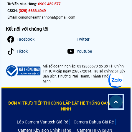
0902.452.577
Tư Vấn Mua Hàng:
(028) 6688.4949
CSKH:
Email:
congngheanthanhphat@gmail.com
Kết nối với chúng tôi
Facebook
Twitter
Tiktok
Youtube
Mã số doanh nghiệp: 0312866570 do Sở Tài Chính
TP.HCM cấp ngày 23/07/2014. Trụ sở chính: 51 Lũy
Bán Bích, Phường Phú Thạnh, Thành Phố Hồ Chí
Minh
ĐƠN VỊ TRỰC TIẾP THI CÔNG LẮP ĐẶT HỆ THỐNG CAMERA AN
NINH
Lắp Camera Vantech Giá Rẻ
Camera Dahua Giá Rẻ
Camera Kbvision Chính Hãng
Camera HIKVISION