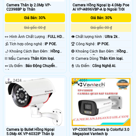
Camera Thân Ip 2.0Mp VP-
Camera Hồng Ngoại Ip 4.0Mp Poe
C2398BP Ip Thân
Ai VP-I4896VBP-A Ip Ngoài Trời
Giá Bán: 30%
Giá Bán: 30%
Giá gốc: 00 ₫
Giá gốc: 00 ₫
️👀 Hình Ành Chất Lượng :
FULL HD
👁 Chất lượng hình :
Ultra 2k .
1080P .
🕉️ Tích hợp công nghệ :
IP POE.
🏆 Công Nghệ :
IP POE.
🌙 Khoảng Cách Ban Đêm :
Hồng
🔴 Khoảng Cách Ban Đêm :
Hồng
Ngoại 30m Starlight.
Ngoại 60m Hồng Ngoại SMD.
⛓ Mẫu Camera
Thân Kim loại.
💢 Camera Dòng
Thân Kim loại.
️↭ Ưu Điểm :
Báo Động Chuyển
️👮 Ưu Điểm :
Công Nghệ AI.
Động.
2424
4051
Camera Ip Bullet Hồng Ngoại
VP-C3307B Camera Ip Colorful 3.0
5.0Mp 4K VP-6032IP Thân Ip
Megapixel Vantech Ip