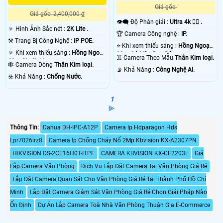
Giá gốc:
Giá gốc: 2,400,000 ₫
👁️‍🗨 Độ Phân giải :
Ultra 4k 👍🏾 .
🔅 Hình Ảnh Sắc nét :
2K Lite .
🏆 Camera Công nghệ :
IP.
⚒ Trang Bị Công Nghệ :
IP POE.
⭐ Khi xem thiếu sáng :
Hồng Ngoại
🔅 Khi xem thiếu sáng :
Hồng Ngoại
30m Có Màu Ban Ðêm.
♊ Camera Theo Mẫu
Thân Kim loại.
60m Starlight.
🕸️ Camera Dòng
Thân Kim loại.
️📡 Khả Năng :
Công Nghệ AI.
️☣️ Khả Năng :
Chống Nước.
1
⫸
Thông Tin:
Dahua DH-IPC-A12P
Camera Ip Hdparagon Hds
Lpr7026irz8
Camera Ip Chống Cháy Nổ 2Mp Kbvision KX-A2307PN
HIKVISION DS-2CE16H0T-ITPF
CAMERA KBVISION KX-CF2203L
Giá
Lắp Camera Văn Phòng
Dịch Vụ Lắp Đặt Camera Tại Văn Phòng Giá Rẻ
Lắp Đặt Camera Quan Sát Cho Văn Phòng Giá Rẻ Tại Thành Phố Hồ Chí
Minh
Lắp Đặt Camera Giám Sát Văn Phòng Giá Rẻ Chọn Giải Pháp Nào
Ổn Định
Dự Án Lắp Camera Toà Nhà Văn Phòng Thuận Gia E-Commerce