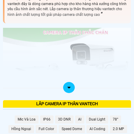
vantech đây là dòng camera phù hợp cho kho hàng nhà xưởng công trình
yêu cầu hình ảnh sắc nét. Lắp camera ip thân thương hiệu vantech cho
hình ảnh chất lượng tốt giải pháp camera chất lượng cao
LĂP CAMERA IP THÂN VANTECH
Mic Và Loa
IP66
3D DNR
AI
Dual Light
78°
Hồng Ngoại
Full Color
Speed Dome
AI Coding
2.0 MP