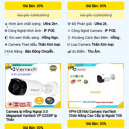
Giá Bán: 30%
Giá Bán: 30%
Giá gốc: 3,800,000 ₫
Giá gốc: 2,200,000 ₫
☀️ Hình ảnh chất lượng :
Ultra 2k+
💯 Độ Phân giải :
Ultra 2k .
sắc nét .
®️ Công Nghệ Hình Ảnh :
IP POE.
⚛️ Công Nghệ Camera :
IP POE.
🌔 Khi xem thiếu sáng :
Hồng Ngoại
🌛 Khoảng Cách Ban Đêm :
Hồng
60m Led Array.
Ngoại 25m Starlight.
❄ Camera Theo Mẫu
Thân Kim loại.
⛓ Loại Camera
Thân Kim loại.
️ƒ Khả Năng :
Báo Động Chuyển
️🛃 Ưu Điểm :
Thu Âm.
Động.
2979
1270
Camera Ip Hồng Ngoại 3.0
VPH-C819AI Camera VanTech
Megapixel Vantech VP-2230IP Ip
Chức Năng Cao Cấp Ip Ngoài Trời
Thân
Giá Bán: 30%
Giá Bán: 30%