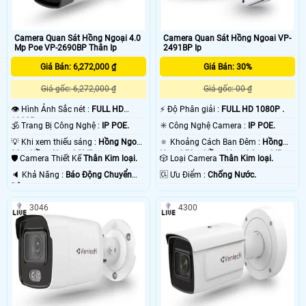
Camera Quan Sát Hồng Ngoại 4.0
Camera Quan Sát Hồng Ngoai VP-
Mp Poe VP-2690BP Thân Ip
2491BP Ip
Giá Bán: 6,272,000 ₫
Giá Bán: 30%
Giá gốc: 6,272,000 ₫
Giá gốc: 00 ₫
👁 Hình Ảnh Sắc nét :
FULL HD
️⚡ Độ Phân giải :
FULL HD 1080P .
1080P .
🕉️ Trang Bị Công Nghệ :
IP POE.
✳️ Công Nghệ Camera :
IP POE.
💡 Khi xem thiếu sáng :
Hồng Ngoại
🔅 Khoảng Cách Ban Đêm :
Hồng
80m Hồng Ngoại SMD.
Ngoại 50m Hồng Ngoại Smart IR.
🛡 Camera Thiết Kế
Thân Kim loại.
🎲 Loại Camera
Thân Kim loại.
️🔈 Khả Năng :
Báo Động Chuyển
️🆑 Ưu Điểm :
Chống Nước.
Động.
3046
4300