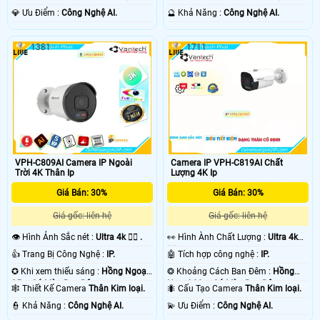
️💎 Ưu Điểm :
Công Nghệ AI.
️🔮 Khả Năng :
Công Nghệ AI.
1381
1711
VPH-C809AI Camera IP Ngoài
Camera IP VPH-C819AI Chất
Trời 4K Thân Ip
Lượng 4K Ip
Giá Bán: 30%
Giá Bán: 30%
Giá gốc: liên hệ
Giá gốc: liên hệ
👁 Hình Ảnh Sắc nét :
Ultra 4k 👍🏾 .
️👀 Hình Ành Chất Lượng :
Ultra 4k
👍🏾 .
👍 Trang Bị Công Nghệ :
IP.
🤖️ Tích hợp công nghệ :
IP.
✪ Khi xem thiếu sáng :
Hồng Ngoại
❂ Khoảng Cách Ban Đêm :
Hồng
25m Có Màu Ban Ðêm.
Ngoại 30m Có Màu Ban Ðêm.
🕸️ Thiết Kế Camera
Thân Kim loại.
🐜 Cấu Tạo Camera
Thân Kim loại.
️👮 Khả Năng :
Công Nghệ AI.
️💫 Ưu Điểm :
Công Nghệ AI.