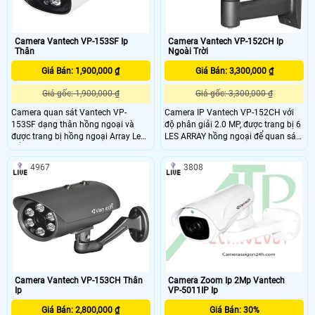
Camera Vantech VP-153SF Ip
Camera Vantech VP-152CH Ip
Thân
Ngoài Trời
Giá Bán: 1,900,000 ₫
Giá Bán: 3,300,000 ₫
Giá gốc: 1,900,000 ₫
Giá gốc: 3,300,000 ₫
Camera quan sát Vantech VP-
Camera IP Vantech VP-152CH với
153SF dạng thân hồng ngoại và
độ phân giải 2.0 MP, được trang bị 6
được trang bị hồng ngoại Array Led
LES ARRAY hồng ngoại để quan sát
để quan sát ban đêm rất tốt.
ban đêm rất tốt lên đến 50m, cho
Camera có kiểu dáng đẹp mắt, mẫu
khả năng hiển thị hình ảnh độ nét
4967
3808
mã sang trọng, sản phẩm có độ ổn
cực cao. Chuẩn Onvif dễ dàng lắp
định cao, phù hợp lắp đặt camera
đặt và sử dụng, phần mềm thân
cho văn phòng, khách sạn, Spa, các
thiện. Được Hỗ trợ các chức năng:
khu chung cư, siêu thị, nhà sách,
True Day / Night (ICR), AWB, AGC,
bệnh viện, ….
BLC
Camera Vantech VP-153CH Thân
Camera Zoom Ip 2Mp Vantech
Ip
VP-5011IP Ip
Giá Bán: 2,800,000 ₫
Giá Bán: 30%