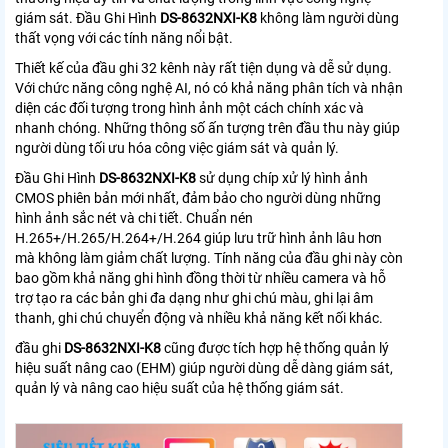
giám sát. Đầu Ghi Hình
DS-8632NXI-K8
không làm người dùng
thất vọng với các tính năng nổi bật.
Thiết kế của đầu ghi 32 kênh này rất tiện dụng và dễ sử dụng.
Với chức năng công nghệ AI, nó có khả năng phân tích và nhận
diện các đối tượng trong hình ảnh một cách chính xác và
nhanh chóng. Những thông số ấn tượng trên đầu thu này giúp
người dùng tối ưu hóa công việc giám sát và quản lý.
Đầu Ghi Hình
DS-8632NXI-K8
sử dụng chíp xử lý hình ảnh
CMOS phiên bản mới nhất, đảm bảo cho người dùng những
hình ảnh sắc nét và chi tiết. C
huẩn nén
H.265+/H.265/H.264+/H.264 giúp lưu trữ hình ảnh lâu hơn
mà không làm giảm chất lượng. Tính năng của đầu ghi này còn
bao gồm khả năng ghi hình đồng thời từ nhiều camera và hỗ
trợ tạo ra các bản ghi đa dạng như ghi chú màu, ghi lại âm
thanh, ghi chú chuyển động và nhiều khả năng kết nối khác.
đầu ghi
DS-8632NXI-K8
cũng được tích hợp hệ thống quản lý
hiệu suất nâng cao (EHM) giúp người dùng dễ dàng giám sát,
quản lý và nâng cao hiệu suất của hệ thống giám sát.