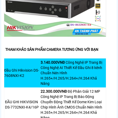
THAM KHẢO SẢN PHẨM CAMERA TƯƠNG ỨNG VỚI BẠN
3.140.000VNÐ
Công Nghệ IP Trang Bị
Công Nghệ AI Thiết Kế Đầu Ghi 8 kênh
Đầu Ghi Hikvision DS-
Chuẩn Nén Hình
7608NXI-K2
H.265+/H.265/H.264+/H.264 Khả
Năng
22.300.000VNÐ
Độ Phân Giải 12 MP
Công Nghệ IP Trang Bị Báo Động
ĐẦU GHI HIKVISION
Chuyển Động Thiết Kế Dome Kim Loại
DS-7732NXI-K4/16P
Chip Hình Ảnh CMOS Chuẩn Nén Hình
H.265+/H.265/H.264+/H.264 Khả
Năng