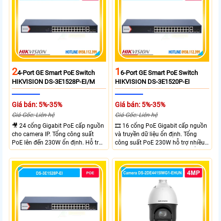
2
1
4-Port GE Smart PoE Switch
6-Port GE Smart PoE Switch
HIKVISION DS-3E1528P-EI/M
HIKVISION DS-3E1520P-EI
Giá bán: 5%-35%
Giá bán: 5%-35%
Giá Gốc: Liên hệ
Giá Gốc: Liên hệ
🎥 24 cổng Gigabit PoE cấp nguồn
🎞 16 cổng PoE Gigabit cấp nguồn
cho camera IP. Tổng công suất
và truyền dữ liệu ổn định. Tổng
PoE lên đến 230W ổn định. Hỗ trợ
công suất PoE 230W hỗ trợ nhiều
truyền PoE xa đến 300 mét. Băng
thiết bị cùng lúc. Tốc độ chuyển
thông chuyển mạch đạt 68 Gbps
mạch 68Gbps đảm bảo hiệu suất
mạnh mẽ.
cao ổn định. Hỗ trợ truyền PoE xa
lên đến 300m cho hệ thống
camera.