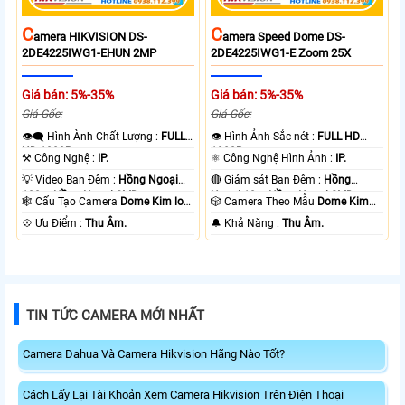
C
C
Amera HIKVISION DS-
Amera Speed Dome DS-
2DE4225IWG1-EHUN 2MP
2DE4225IWG1-E Zoom 25X
Giá bán: 5%-35%
Giá bán: 5%-35%
Giá Gốc:
Giá Gốc:
👁️‍🗨 Hình Ành Chất Lượng :
FULL
👁 Hình Ảnh Sắc nét :
FULL HD
HD 1080P .
1080P .
⚒ Công Nghệ :
IP.
⚛️ Công Nghệ Hình Ảnh :
IP.
💡 Video Ban Đêm :
Hồng Ngoại
🔴 Giám sát Ban Đêm :
Hồng
100m Hồng Ngoại SMD.
Ngoại 10m Hồng Ngoại SMD.
🕸️ Cấu Tạo Camera
Dome Kim loại
🎲 Camera Theo Mẫu
Dome Kim
+ Nhựa.
loại + Nhựa.
️💠 Ưu Điểm :
Thu Âm.
️🔔 Khả Năng :
Thu Âm.
TIN TỨC CAMERA MỚI NHẤT
Camera Dahua Và Camera Hikvision Hãng Nào Tốt?
Cách Lấy Lại Tài Khoản Xem Camera Hikvision Trên Điện Thoại