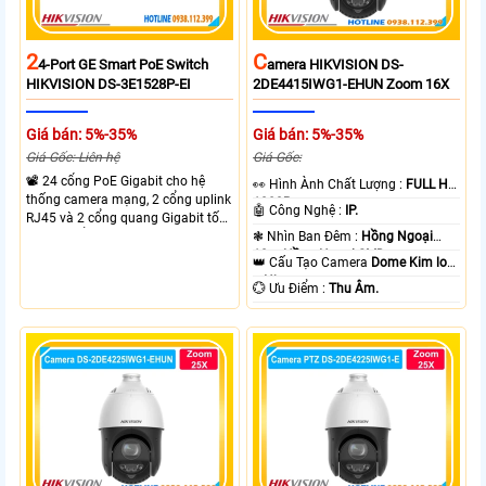
2
C
4-Port GE Smart PoE Switch
Amera HIKVISION DS-
HIKVISION DS-3E1528P-EI
2DE4415IWG1-EHUN Zoom 16X
Giá bán: 5%-35%
Giá bán: 5%-35%
Giá Gốc: Liên hệ
Giá Gốc:
📽 24 cổng PoE Gigabit cho hệ
️👀 Hình Ành Chất Lượng :
FULL HD
thống camera mạng, 2 cổng uplink
1080P .
🤖️ Công Nghệ :
IP.
RJ45 và 2 cổng quang Gigabit tốc
độ cao, Tổng công suất PoE 370W
❃ Nhìn Ban Đêm :
Hồng Ngoại
cấp nguồn nhiều thiết bị.
10m Hồng Ngoại SMD.
👑 Cấu Tạo Camera
Dome Kim loại
+ Nhựa.
️💮 Ưu Điểm :
Thu Âm.