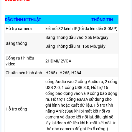
ĐẶC TÍNH Kĩ THUẬT
THÔNG TIN
Hỗ trợ camera
kết nối 32 kênh IP(tối đa lên dến 8.0MP)
Băng Thông đầu vào: 256 Mb/giây
Băng thông
Băng Thông đầu ra: 160 Mb/giây
Cổng ra tín hiệu
2HDMI/ 2VGA
video
Chuẩn nén hình ảnh
H265+, H265, H264
cổng Audio vào,2 cổng Audio ra,
2 cổng
USB 2.0, 1 cổng USB 3.0, Hỗ trợ 16
cổng báo động vào và 9 cổng báo động
ra, Hỗ trợ 1 cổng eSATA sử dụng cho
ghi hình hoặc xuất dữ liệu, Hỗ trợ tính
Hỗ trợ cổng
năng ANR (Sau khi bị mất kết nối vs
camera và được kết nối lại, đầu ghi sẽ
lấy lại đoạn dữ liệu khi bị mất kết nối từ
thẻ nhớ camera để ghi lên ổ cứng.)