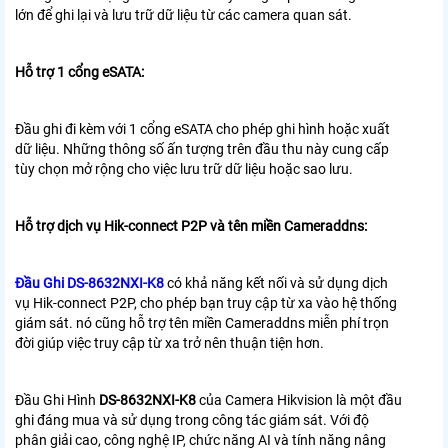
lớn để ghi lại và lưu trữ dữ liệu từ các camera quan sát.
Hỗ trợ 1 cổng eSATA:
Đầu ghi đi kèm với 1 cổng eSATA cho phép ghi hình hoặc xuất
dữ liệu. Những thông số ấn tượng trên đầu thu này cung cấp
tùy chọn mở rộng cho việc lưu trữ dữ liệu hoặc sao lưu.
Hỗ trợ dịch vụ Hik-connect P2P và tên miền Cameraddns:
Đầu Ghi DS-8632NXI-K8
có khả năng kết nối và sử dụng dịch
vụ Hik-connect P2P, cho phép bạn truy cập từ xa vào hệ thống
giám sát. nó cũng hỗ trợ tên miền Cameraddns miễn phí trọn
đời giúp việc truy cập từ xa trở nên thuận tiện hơn.
Đầu Ghi Hình
DS-8632NXI-K8
của Camera Hikvision là một đầu
ghi đáng mua và sử dụng trong công tác giám sát. Với độ
phân giải cao, công nghệ IP, chức năng AI và tính năng nâng