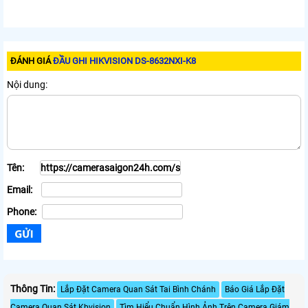
ĐÁNH GIÁ
ĐẦU GHI HIKVISION DS-8632NXI-K8
Nội dung:
Tên:
Email:
Phone:
Thông Tin:
Lắp Đặt Camera Quan Sát Tai Bình Chánh
Báo Giá Lắp Đặt
Camera Quan Sát Kbvision
Tìm Hiểu Chuẩn Hình Ảnh Trên Camera Giám