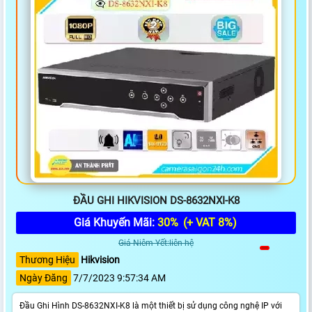
ĐẦU GHI HIKVISION DS-8632NXI-K8
Giá Khuyến Mãi:
30%
(+ VAT 8%)
Giá Niêm Yết:liên hệ
Thương Hiệu
Hikvision
Ngày Đăng
7/7/2023 9:57:34 AM
Đầu Ghi Hình DS-8632NXI-K8 là một thiết bị sử dụng công nghệ IP với