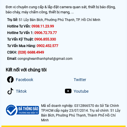
Đơn vị chuyên cung cấp & lắp đặt camera quan sát, thiết bị báo động,
báo cháy, máy chấm công, thiết bị mạng, ...
Trụ Sở:
51 Lũy Bán Bích, Phường Phú Thạnh, TP. Hồ Chí Minh
0938.11.23.99
Hotline Tư Vấn:
0906.72.73.77
Hotline Tư Vấn 1:
0906.855.330
Tư Vấn Kỹ Thuật:
0902.452.577
Tư Vấn Mua Hàng:
(028) 6688.4949
CSKH:
Email:
congngheanthanhphat@gmail.com
Kết nối với chúng tôi
Facebook
Twitter
Tiktok
Youtube
Mã số doanh nghiệp: 0312866570 do Sở Tài Chính
TP.HCM cấp ngày 23/07/2014. Trụ sở chính: 51 Lũy
Bán Bích, Phường Phú Thạnh, Thành Phố Hồ Chí
Minh