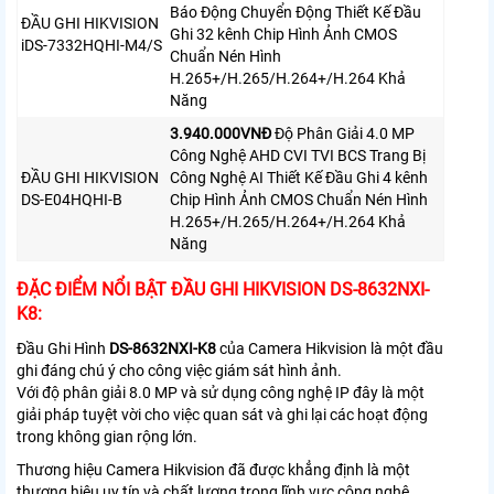
Báo Động Chuyển Động Thiết Kế Đầu
ĐẦU GHI HIKVISION
Ghi 32 kênh Chip Hình Ảnh CMOS
iDS-7332HQHI-M4/S
Chuẩn Nén Hình
H.265+/H.265/H.264+/H.264 Khả
Năng
3.940.000VNÐ
Độ Phân Giải 4.0 MP
Công Nghệ AHD CVI TVI BCS Trang Bị
ĐẦU GHI HIKVISION
Công Nghệ AI Thiết Kế Đầu Ghi 4 kênh
DS-E04HQHI-B
Chip Hình Ảnh CMOS Chuẩn Nén Hình
H.265+/H.265/H.264+/H.264 Khả
Năng
ĐẶC ĐIỂM NỔI BẬT ĐẦU GHI HIKVISION DS-8632NXI-
K8:
Đầu Ghi Hình
DS-8632NXI-K8
của Camera Hikvision là một đầu
ghi đáng chú ý cho công việc giám sát hình ảnh.
Với độ phân giải 8.0 MP và sử dụng công nghệ IP đây là một
giải pháp tuyệt vời cho việc quan sát và ghi lại các hoạt động
trong không gian rộng lớn.
Thương hiệu Camera Hikvision đã được khẳng định là một
thương hiệu uy tín và chất lượng trong lĩnh vực công nghệ