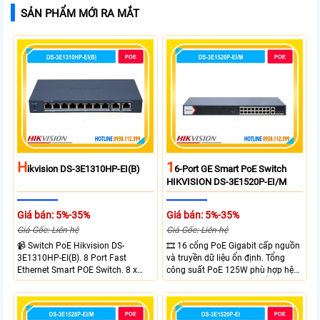
SẢN PHẨM MỚI RA MẮT
H
1
Ikvision DS-3E1310HP-EI(B)
6-Port GE Smart PoE Switch
HIKVISION DS-3E1520P-EI/M
Giá bán: 5%-35%
Giá bán: 5%-35%
Giá Gốc: Liên hệ
Giá Gốc: Liên hệ
📹 Switch PoE Hikvision DS-
🎞 16 cổng PoE Gigabit cấp nguồn
3E1310HP-EI(B). 8 Port Fast
và truyền dữ liệu ổn định. Tổng
Ethernet Smart POE Switch. 8 x
công suất PoE 125W phù hợp hệ
10/100M PoE Ports, 2 x Gigabit
thống camera IP vừa. 2 cổng RJ45
Uplink Ports.
Gigabit và 2 cổng quang SFP mở
rộng linh hoạt. Hỗ trợ truyền PoE
xa tối đa lên đến 300 mét.