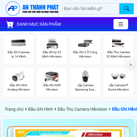
DANH MỤC SẢN PHẨM
Đầu Ghi Camera
Đầu Ghi Ip 32
Đầu Ghi 2 Ổ Cứng
Đầu Thu Camera
Ip 16 Kênh
Kênh Hikvision
Hikvision
32 Kênh Hikvision
Hikvision
Đầu Ghi Hình
Đầu Ghi NVR
Lắp Camera
Lắp Camera IP
Analog Hikvision
Hikvision
Samsung Xoay
Dome Hikvision
360
›
›
›
Trang chủ
Đầu Ghi Hình
Đầu Thu Camera Hikvision
Đầu Ghi Hikv