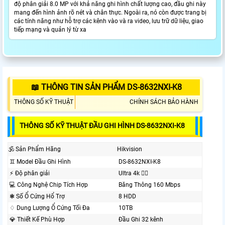
độ phân giải 8.0 MP với khả năng ghi hình chất lượng cao, đầu ghi này
mang đến hình ảnh rõ nét và chân thực. Ngoài ra, nó còn được trang bị
các tính năng như hỗ trợ các kênh vào và ra video, lưu trữ dữ liệu, giao
tiếp mạng và quản lý từ xa
📖 THÔNG TIN SẢN PHẨM DS-8632NXI-K8
THÔNG SỐ KỸ THUẬT
CHÍNH SÁCH BẢO HÀNH
THÔNG SỐ KỸ THUẬT ĐẦU GHI HÌNH DS-8632NXI-K8
🕉️ Sản Phẩm Hãng
Hikvision
♊ Model Đầu Ghi Hình
DS-8632NXI-K8
️⚡ Độ phân giải
Ultra 4k 👍🏾
💻 Công Nghệ Chip Tích Hợp
Băng Thông 160 Mbps
❃ Số Ổ Cứng Hổ Trợ
8 HDD
♢ Dung Lượng Ổ Cứng Tối Đa
10TB
💎 Thiết Kế Phù Hợp
Đầu Ghi 32 kênh