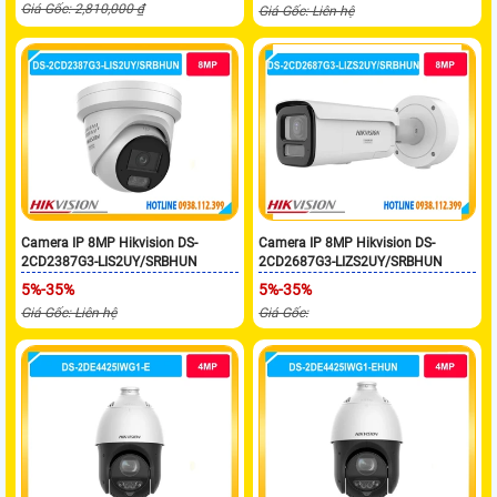
Giá Gốc: 2,810,000 ₫
Giá Gốc: Liên hệ
Camera IP 8MP Hikvision DS-
Camera IP 8MP Hikvision DS-
2CD2387G3-LIS2UY/SRBHUN
2CD2687G3-LIZS2UY/SRBHUN
5%-35%
5%-35%
Giá Gốc: Liên hệ
Giá Gốc: