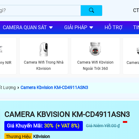
CT
CAMERA QUAN SÁT
GIẢI PHÁP
HỖ TRỢ
TI
Camera Wifi Trong Nhà
Camera Wifi Kbvision
ny NIR
Camera
Kbvision
Ngoài Trời 360
›
ất Lượng
Camera Kbvision KM-CD4911ASN3
CAMERA KBVISION KM-CD4911ASN3
Giá Khuyến Mãi:
30%
(+ VAT 8%)
Giá Niêm Yết:00 ₫
Thương Hiệu
KBvision