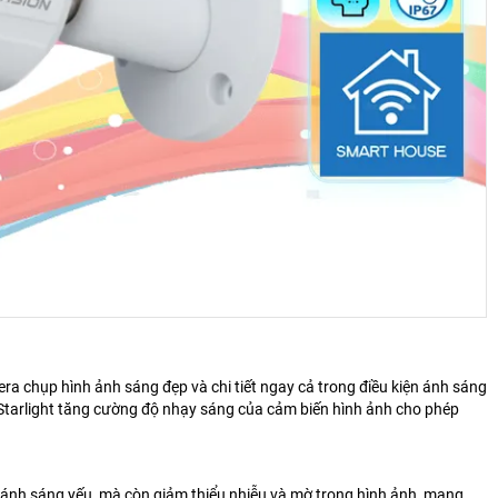
ra chụp hình ảnh sáng đẹp và chi tiết ngay cả trong điều kiện ánh sáng
 Starlight tăng cường độ nhạy sáng của cảm biến hình ảnh cho phép
 ánh sáng yếu, mà còn giảm thiểu nhiễu và mờ trong hình ảnh, mang