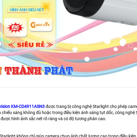
vision KM-CD4911ASN3
được trang bị công nghệ Starlight cho phép came
n chiếu sáng không đủ hoặc trong điều kiện ánh sáng tụt dốc, công nghệ
được hình ảnh sắc nét rõ ràng và có độ tương phản cao.
tarlight không chỉ giúp camera chụp ảnh chất lượng cao trong điều kiện