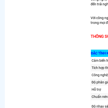
đến trải ng
Với công ng
trong mọi đ
THÔNG SỐ
ĐẶC TÍNH 
Cảm biến 
Tích hợp t
Công nghệ
Độ phân gi
Hỗ trợ
Chuẩn nén
Độ nhạy s