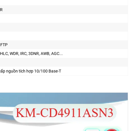
IR
 FTP
HLC, WDR, IRC, 3DNR, AWB, AGC...
 cấp nguồn tích hợp 10/100 Base-T