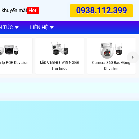
0938.112.399
 khuyến mãi
Hot!
N TỨC
LIÊN HỆ
Lắp Camera Wifi Ngoài
 Ip POE Kbvision
Camera 360 Báo Động
Trời Imou
Kbvision