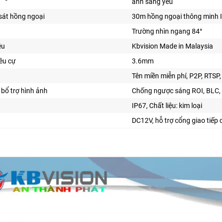
ánh sáng yếu
sát hồng ngoại
30m hồng ngoại thông minh 
Trường nhìn ngang 84°
ệu
Kbvision Made in Malaysia
iêu cự
3.6mm
Tên miền miễn phí, P2P,
RTSP,
bổ trợ hình ảnh
Chống ngược sáng ROI, BLC, 
IP67, Chất liệu: kim loại
DC12V,
hỗ trợ cổng giao tiếp