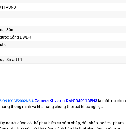
911ASN3
+
oại 30m
gược Sáng DWDR
stic
oại Smart IR
Camera Kbvision KM-CD4911ASN3
là một lựa chọn
SION KX-CF2002N3-A
h năng thông minh và khả năng chống thời tiết khắc nghiệt.
 giúp người dùng có thể phát hiện sự xâm nhập, đột nhập, hoặc vi phạm
ng ghi lại mà còn có khả năng cảnh báo kịp thời giúp tăng cường an