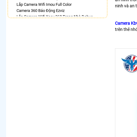
Lắp Camera Wifi Imou Full Color
ninh và an 
Camera 360 Báo Động Ezviz
Lắp Camera Wifi Xoay 360 Trong Nhà Dahua
Camera Wifi 360 Full Color
Camera Kb
Lắp Camera Wifi Dahua Xoay 360 Giá Rẻ
trên thẻ nh
Camera Imou 360
Camera Wifi Kbvision Xoay 360 Giá Rẻ
Camera Hdparagon Xoay 360 Độ
LẮP CAMERA THEO NHU CẦU
Lắp Camera Văn Phòng Giá Rẻ
Lắp Camera Nhà Xưởng Giá Rẻ
Lắp Camera Gia Đình Giá Rẻ
Lắp Camera Kho Hàng Giá Rẻ
Lắp Camera Cửa Hàng Giá Rẻ
Lắp Camera Wifi Giá Rẻ Chính Hãng
Lắp Camera Công Trình Giá Rẻ
Camera 360 Giá Rẻ