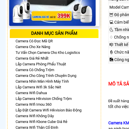
Model Cam
🦉 Độ phân
💻 Cảm biế
🌜 Tầm nh
DANH MỤC SẢN PHẨM
♢ Chống n
Camera Có Đọc Mã QR
🎼️ Thiết kế
Camera Cho Xe Nâng
👮 Chức n
Tư Vấn Chọn Camera Cho Kho Logistics
Camera Giá Rẻ Nhất
🎑 Công n
Lắp Camera Phòng Phẩu Thuật
Camera Có Chống Trộm
Camera Cho Công Trình Chuyên Dụng
Camera Nhìn Màn Hình Máy Tính
MÔ TẢ S
Lắp Camera Wifi 3k Sắc Nét
Camera Wifi Dahua
Lắp Camera Hikvision Chống Trộm
Đề xuất hàng
Camera Wifi Imou 360
tốt cho việ
Lắp Đặt Camera Wifi Hikvision Báo Động
Camera Wifi Không Dây
Camera Wifi Kbone Cube Giá Rẻ
Camera K
Camera Wifi Thân Cố Định
an ninh tro