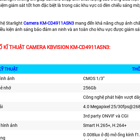
hiệm giám sát tốt hơn đặc biệt là trong các khu vực có đèn chiếu sáng 
hệ Starlight
Camera KM-CD4911ASN3
mang đến khả năng chụp ảnh chất 
iều kiện ánh sáng bảo đảm an ninh và an toàn cho khu vực được giám sá
 KĨ THUẬT CAMERA KBVISION KM-CD4911ASN3:
KỸ THUẬT
THÔNG T
hình ảnh
CMOS 1/3"
hẻ nhớ
256Gb
Công nghệ phát hiện vượt dây
ải
4.0 Megapixel 25/30fps@26
3rd party ONVIF và CGI
 hình ảnh
Smart H.265+, H.264+
0.008lux ở độ mở ống kính f1.
áng