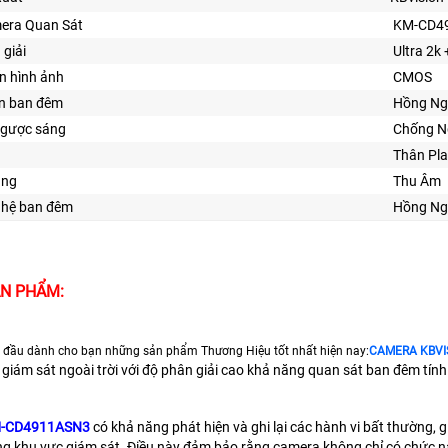
era Quan Sát
KM-CD4
 giải
Ultra 2k 
n hình ảnh
CMOS
ìn ban đêm
Hồng Ng
gược sáng
Chống N
Thân Pla
ăng
Thu Âm
ghệ ban đêm
Hồng Ng
ẢN PHẨM:
 đầu dành cho bạn những sản phẩm Thương Hiệu tốt nhất hiện nay:
CAMERA KBVI
c giám sát ngoài trời với độ phân giải cao khả năng quan sát ban đêm tín
M-CD4911ASN3
có khả năng phát hiện và ghi lại các hành vi bất thường,
ng khu vực giám sát. Điều này đảm bảo rằng camera không chỉ có chức nă