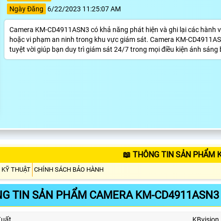
Ngày Đăng
6/22/2023 11:25:07 AM
Camera KM-CD4911ASN3 có khả năng phát hiện và ghi lại các hành vi 
hoặc vi phạm an ninh trong khu vực giám sát. Camera KM-CD4911AS
tuyệt vời giúp bạn duy trì giám sát 24/7 trong mọi điều kiện ánh sán
📖 THÔNG TIN SẢN PHẨM 
 KỸ THUẬT
CHÍNH SÁCH BẢO HÀNH
G TIN SẢN PHẨM CAMERA KM-CD4911ASN3
Xuất
KBvision