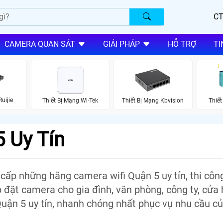
CT
CAMERA QUAN SÁT
GIẢI PHÁP
HỖ TRỢ
TI
uijie
Thiết Bị Mạng Wi-Tek
Thiết Bị Mạng Kbvision
Thiết
 Uy Tín
ấp những hãng camera wifi Quận 5 uy tín, thi công
p đặt camera cho gia đình, văn phòng, công ty, cửa 
ra Quận 5 uy tín, nhanh chóng nhất phục vụ nhu cầu c