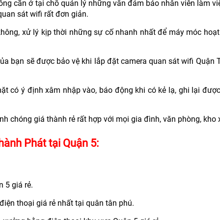
hông cần ở tại chỗ quản lý những vẫn đảm bảo nhân viên làm v
uan sát wifi rất đơn giản.
hông, xử lý kịp thời những sự cố nhanh nhất để máy móc hoạ
ị của bạn sẽ được bảo vệ khi lắp đặt camera quan sát wifi Quận 
ặt có ý định xâm nhập vào, báo động khi có kẻ lạ, ghi lại đượ
anh chóng giá thành rẻ rất hợp với mọi gia đình, văn phòng, kho
hành Phát tại Quận 5:
 5 giá rẻ.
ện thoại giá rẻ nhất tại quân tân phú.