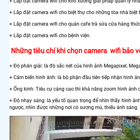
+ Lắp đặt camera wifi cho kho xưởng giải pháp quản lý nhà
+ Lắp đặt camera wifi cho biệt thự cho những tòa nhà biệt 
+ Lắp đặt camera wifi cho quán cafe trà sửa cửa hàng thứ
+ Lắp đặt camera wifi cho bệnh viện.
Những tiêu chí khi chọn camera wifi bảo vệ
+ Độ phân giải: là độ sắc nét của hình ảnh Megapixel, Mega
+ Cảm biến hình ảnh: là bộ phận đầu tiên tiếp nhận hình ản
+ Ống kính: Tiêu cự càng cao thì khả năng zoom hình ảnh 
+ Độ nhạy sáng: là yếu tố quan trọng để nhìn thấy hình 
ngược, nhìn được những nơi có sương mù, thiếu ánh sáng.