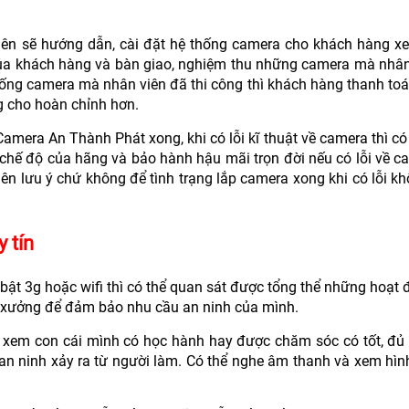
viên sẽ hướng dẫn, cài đặt hệ thống camera cho khách hàng x
ầu của khách hàng và bàn giao, nghiệm thu những camera mà nhân
hống camera mà nhân viên đã thi công thì khách hàng thanh to
g cho hoàn chỉnh hơn.
 Camera An Thành Phát xong, khi có lỗi kĩ thuật về camera thì có
 chế độ của hãng và bảo hành hậu mãi trọn đời nếu có lỗi về c
ên lưu ý chứ không để tình trạng lắp camera xong khi có lỗi kh
 tín
bật 3g hoặc wifi thì có thể quan sát được tổng thể những hoạt 
o xưởng để đảm bảo nhu cầu an ninh của mình.
để xem con cái mình có học hành hay được chăm sóc có tốt, đủ
an ninh xảy ra từ người làm. Có thể nghe âm thanh và xem hìn