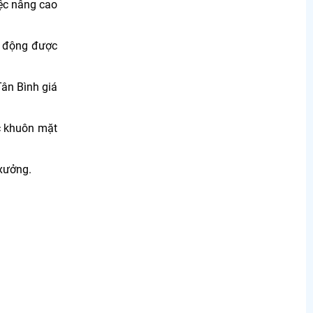
iệc nâng cao
t động được
Tân Bình giá
c khuôn mặt
 xưởng.