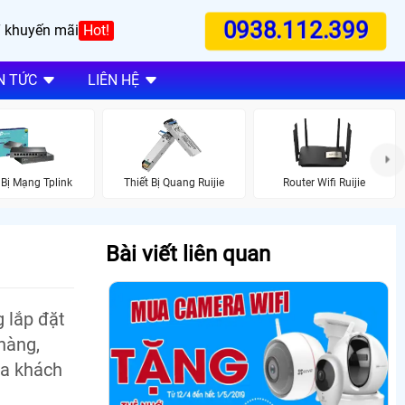
0938.112.399
 khuyến mãi
Hot!
N TỨC
LIÊN HỆ
 Bị Mạng Tplink
Thiết Bị Quang Ruijie
Router Wifi Ruijie
Bài viết liên quan
 lắp đặt
hàng,
ủa khách