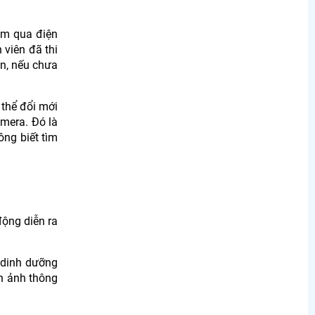
em qua điện
 viên đã thi
án, nếu chưa
 thể đổi mới
amera. Đó là
ông biết tìm
động diễn ra
 dinh dưỡng
h ảnh thông