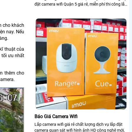
đặt camera wifi Quận 5 giá rẻ, miễn phí thi công lắp
đặt camera cho gia đình, văn phòng, công ty, cửa
hàng, shop,.
ấn cho khách
iện nay. Nếu
àng.
kĩ thuật của
tối ưu nhất
ấn thêm cho
camera.
Báo Giá Camera Wifi
Lắp camera wifi giá rẻ chất lượng dịch vụ lắp đặt
camera quan sát wifi hình ảnh HD công nghệ mới,