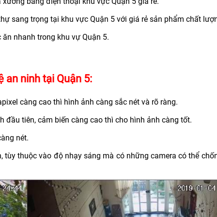
 xưởng bằng điện thoại khu vực Quận 5 giá rẻ.
thự sang trọng tại khu vực Quận 5 với giá rẻ sản phẩm chất lượ
c ăn nhanh trong khu vự Quận 5.
 an ninh tại Quận 5:
pixel càng cao thì hình ảnh càng sắc nét và rõ ràng.
h đầu tiên, cảm biến càng cao thì cho hình ảnh càng tốt.
càng nét.
ảnh, tùy thuộc vào độ nhạy sáng mà có những camera có thể chố