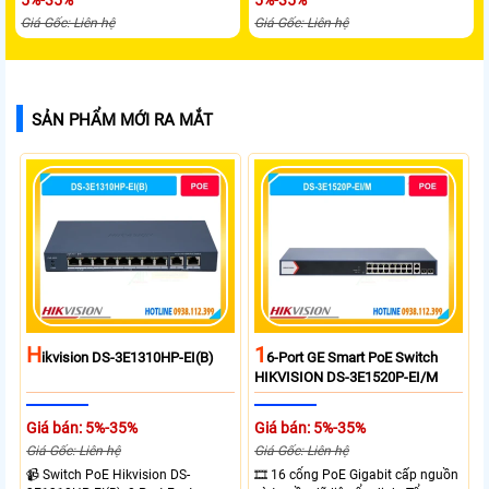
5%-35%
5%-35%
Giá Gốc: Liên hệ
Giá Gốc: Liên hệ
SẢN PHẨM MỚI RA MẮT
H
1
Ikvision DS-3E1310HP-EI(B)
6-Port GE Smart PoE Switch
HIKVISION DS-3E1520P-EI/M
Giá bán: 5%-35%
Giá bán: 5%-35%
Giá Gốc: Liên hệ
Giá Gốc: Liên hệ
📹 Switch PoE Hikvision DS-
🎞 16 cổng PoE Gigabit cấp nguồn