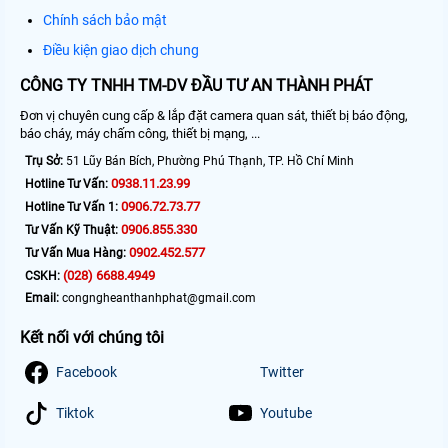
Chính sách bảo mật
Điều kiện giao dịch chung
CÔNG TY TNHH TM-DV ĐẦU TƯ AN THÀNH PHÁT
Đơn vị chuyên cung cấp & lắp đặt camera quan sát, thiết bị báo động,
báo cháy, máy chấm công, thiết bị mạng, ...
Trụ Sở:
51 Lũy Bán Bích, Phường Phú Thạnh, TP. Hồ Chí Minh
0938.11.23.99
Hotline Tư Vấn:
0906.72.73.77
Hotline Tư Vấn 1:
0906.855.330
Tư Vấn Kỹ Thuật:
0902.452.577
Tư Vấn Mua Hàng:
(028) 6688.4949
CSKH:
Email:
congngheanthanhphat@gmail.com
Kết nối với chúng tôi
Facebook
Twitter
Tiktok
Youtube