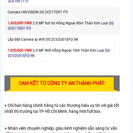
2CE16F1T IT
Camera HIKVISION DS 2CE17D0T IT5
1,420,000 VNĐ
2.0 MP full hd Hồng Ngoại 80m Thân Kim Loại
DS
2CE17D0T IT5
Lắp Đặt Camera Ip Wifi DS 2CV2U01EFD IW
1,930,000 VNĐ
2.0 MP Wifi Hồng Ngoại 10m Thân Kim Loại
DS
2CV2U01EFD IW
CAM KẾT TỪ CÔNG TY AN THÀNH PHÁT:
+ Chỉ bán hàng chính hãng từ các thương hiệu uy tín với giá tốt
nhất thị trường tại TP Hồ Chí Minh, hàng mới full box.
+ Nhân viên chuyên nghiệp, giàu kinh nghiệm sẵn sàng tư vấn