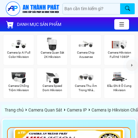
DANH MỤC SẢN PHẨM
Camera Ip AI Full
Camera Quan Sát
Camera Chip
Camera Hikvision
Color Hikvision
2K Hikvision
Acusense
Full Hd 1080P
Camera Chống
Camera Speed
Camera Thu Âm
Đầu Ghi 8 Ổ Cưng
Trộm Hikvision
Dom Hikvision
Trong Nhà
Hikvision
Hikvision
›
›
›
Trang chủ
Camera Quan Sát
Camera IP
Camera Ip Hikvision Ch