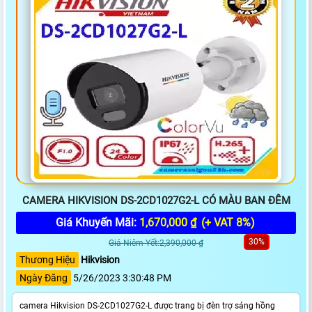
CAMERA HIKVISION DS-2CD1027G2-L CÓ MÀU BAN ĐÊM
Giá Khuyến Mãi:
1,670,000 ₫
(+ VAT 8%)
30%
Giá Niêm Yết:2,390,000 ₫
Thương Hiệu
Hikvision
Ngày Đăng
5/26/2023 3:30:48 PM
camera Hikvision DS-2CD1027G2-L được trang bị đèn trợ sáng hồng