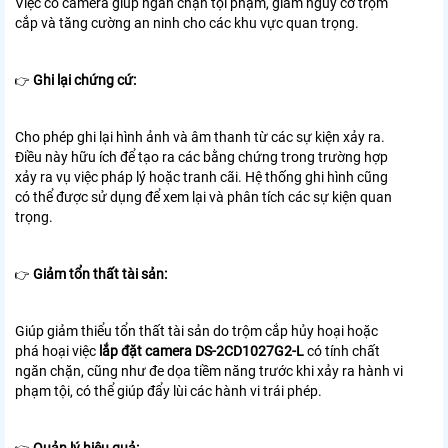
Việc có camera giúp ngăn chặn tội phạm, giảm nguy cơ trộm
cắp và tăng cường an ninh cho các khu vực quan trọng.
Ghi lại chứng cứ:
👉
Cho phép ghi lại hình ảnh và âm thanh từ các sự kiện xảy ra.
Điều này hữu ích để tạo ra các bằng chứng trong trường hợp
xảy ra vụ việc pháp lý hoặc tranh cãi. Hệ thống ghi hình cũng
có thể được sử dụng để xem lại và phân tích các sự kiện quan
trọng.
Giảm tổn thất tài sản:
👉
Giúp giảm thiểu tổn thất tài sản do trộm cắp hủy hoại hoặc
phá hoại việc
lắp đặt camera DS-2CD1027G2-L
có tính chất
ngăn chặn, cũng như đe dọa tiềm năng trước khi xảy ra hành vi
phạm tội, có thể giúp đẩy lùi các hành vi trái phép.
Quản lý hiệu quả: