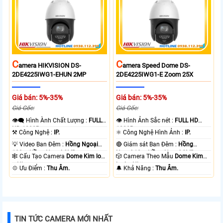
C
C
Amera HIKVISION DS-
Amera Speed Dome DS-
2DE4225IWG1-EHUN 2MP
2DE4225IWG1-E Zoom 25X
Giá bán: 5%-35%
Giá bán: 5%-35%
Giá Gốc:
Giá Gốc:
👁️‍🗨 Hình Ành Chất Lượng :
FULL
👁 Hình Ảnh Sắc nét :
FULL HD
HD 1080P .
1080P .
⚒ Công Nghệ :
IP.
⚛️ Công Nghệ Hình Ảnh :
IP.
💡 Video Ban Đêm :
Hồng Ngoại
🔴 Giám sát Ban Đêm :
Hồng
100m Hồng Ngoại SMD.
Ngoại 10m Hồng Ngoại SMD.
🕸️ Cấu Tạo Camera
Dome Kim loại
🎲 Camera Theo Mẫu
Dome Kim
+ Nhựa.
loại + Nhựa.
️💠 Ưu Điểm :
Thu Âm.
️🔔 Khả Năng :
Thu Âm.
TIN TỨC CAMERA MỚI NHẤT