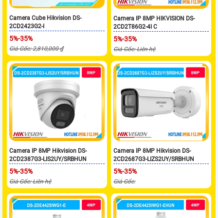
Camera Cube Hikvision DS-
Camera IP 8MP HIKVISION DS-
2CD2423G2-I
2CD2T86G2-4I C
5%-35%
5%-35%
Giá Gốc: 2,810,000 ₫
Giá Gốc: Liên hệ
Camera IP 8MP Hikvision DS-
Camera IP 8MP Hikvision DS-
2CD2387G3-LIS2UY/SRBHUN
2CD2687G3-LIZS2UY/SRBHUN
5%-35%
5%-35%
Giá Gốc: Liên hệ
Giá Gốc: