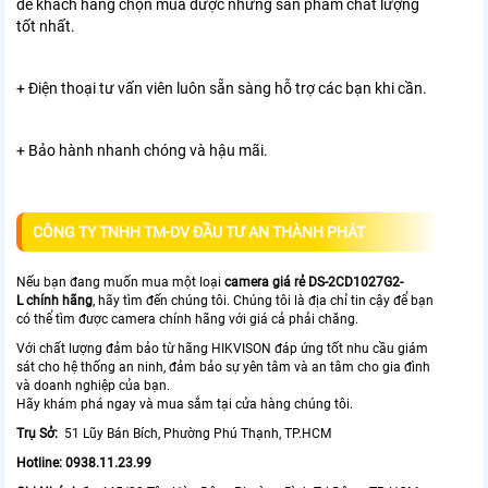
để khách hàng chọn mua được những sản phẩm chất lượng
tốt nhất.
+ Điện thoại tư vấn viên luôn sẵn sàng hỗ trợ các bạn khi cần.
+ Bảo hành nhanh chóng và hậu mãi.
CÔNG TY TNHH TM-DV ĐẦU TƯ AN THÀNH PHÁT
Nếu bạn đang muốn mua một loại
camera giá rẻ DS-2CD1027G2-
L chính hãng
, hãy tìm đến chúng tôi. Chúng tôi là địa chỉ tin cậy để bạn
có thể tìm được camera chính hãng với giá cả phải chăng.
Với chất lượng đảm bảo từ hãng HIKVISON đáp ứng tốt nhu cầu giám
sát cho hệ thống an ninh, đảm bảo sự yên tâm và an tâm cho gia đình
và doanh nghiệp của bạn.
Hãy khám phá ngay và mua sắm tại cửa hàng chúng tôi.
Trụ Sở:
51 Lũy Bán Bích, Phường Phú Thạnh, TP.HCM
Hotline: 0938.11.23.99