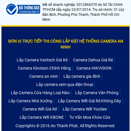
Mã số doanh nghiệp: 0312866570 do Sở Tài Chính
TP.HCM cấp ngày 23/07/2014. Trụ sở chính: 51 Lũy
Bán Bích, Phường Phú Thạnh, Thành Phố Hồ Chí
Minh
ĐƠN VỊ TRỰC TIẾP THI CÔNG LẮP ĐẶT HỆ THỐNG CAMERA AN
NINH
Lắp Camera Vantech Giá Rẻ
Camera Dahua Giá Rẻ
Camera Kbvision Chính Hãng
Camera HIKVISION
Camera an ninh
Lắp camera gia đình
Lắp camera xem qua điện thoại
Lắp Camera Cửa Hàng Loại Nào
Lắp Camera Văn Phòng
Lắp Camera Nhà Xưởng
Lắp Camera Wifi Giá Rẻ Không Dây
Camera Wifi Giá Rẻ
Lắp Camera Wifi YooSee
Lắp Camera Wifi KBONE
Tư Vấn Mua Khóa Cửa
Copyrights © 2016 An Thành Phát. All Rights Reserved.