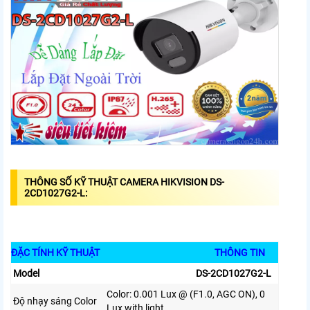
THÔNG SỐ KỸ THUẬT CAMERA HIKVISION DS-
2CD1027G2-L:
ĐẶC TÍNH KỸ THUẬT
THÔNG TIN
Model
DS-2CD1027G2-L
Color: 0.001 Lux @ (F1.0, AGC ON), 0
Độ nhạy sáng Color
Lux with light