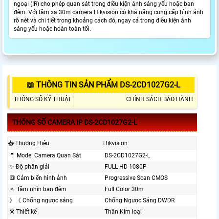
ngoại (IR) cho phép quan sát trong điều kiện ánh sáng yếu hoặc ban
đêm. Với tầm xa 30m camera Hikvision có khả năng cung cấp hình ảnh
rõ nét và chi tiết trong khoảng cách đó, ngay cả trong điều kiện ánh
sáng yếu hoặc hoàn toàn tối.
📖 THÔNG TIN SẢN PHẨM DS-2CD1027G2-L
THÔNG SỐ KỸ THUẬT
CHÍNH SÁCH BẢO HÀNH
THÔNG SỐ CAMERA IP DS-2CD1027G2-L
📥 Thương Hiệu
Hikvision
🤵 Model Camera Quan Sát
DS-2CD1027G2-L
✨ Độ phân giải
FULL HD 1080P
🔳 Cảm biến hình ảnh
Progressive Scan CMOS
🔅 Tầm nhìn ban đêm
Full Color 30m
》《 Chống ngược sáng
Chống Ngược Sáng DWDR
⚒ Thiết kế
Thân Kim loại