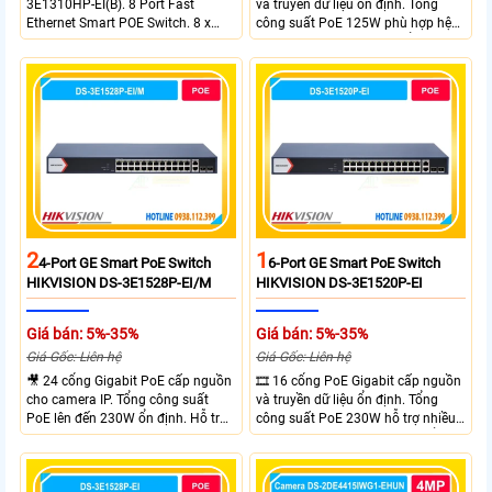
3E1310HP-EI(B). 8 Port Fast
và truyền dữ liệu ổn định. Tổng
Ethernet Smart POE Switch. 8 x
công suất PoE 125W phù hợp hệ
10/100M PoE Ports, 2 x Gigabit
thống camera IP vừa. 2 cổng RJ45
Uplink Ports.
Gigabit và 2 cổng quang SFP mở
rộng linh hoạt. Hỗ trợ truyền PoE
xa tối đa lên đến 300 mét.
2
1
4-Port GE Smart PoE Switch
6-Port GE Smart PoE Switch
HIKVISION DS-3E1528P-EI/M
HIKVISION DS-3E1520P-EI
Giá bán: 5%-35%
Giá bán: 5%-35%
Giá Gốc: Liên hệ
Giá Gốc: Liên hệ
🎥 24 cổng Gigabit PoE cấp nguồn
🎞 16 cổng PoE Gigabit cấp nguồn
cho camera IP. Tổng công suất
và truyền dữ liệu ổn định. Tổng
PoE lên đến 230W ổn định. Hỗ trợ
công suất PoE 230W hỗ trợ nhiều
truyền PoE xa đến 300 mét. Băng
thiết bị cùng lúc. Tốc độ chuyển
thông chuyển mạch đạt 68 Gbps
mạch 68Gbps đảm bảo hiệu suất
mạnh mẽ.
cao ổn định. Hỗ trợ truyền PoE xa