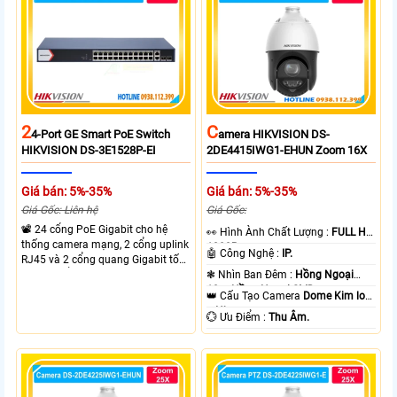
lên đến 300m cho hệ thống
camera.
2
C
4-Port GE Smart PoE Switch
Amera HIKVISION DS-
HIKVISION DS-3E1528P-EI
2DE4415IWG1-EHUN Zoom 16X
Giá bán: 5%-35%
Giá bán: 5%-35%
Giá Gốc: Liên hệ
Giá Gốc:
📽 24 cổng PoE Gigabit cho hệ
️👀 Hình Ành Chất Lượng :
FULL HD
thống camera mạng, 2 cổng uplink
1080P .
🤖️ Công Nghệ :
IP.
RJ45 và 2 cổng quang Gigabit tốc
độ cao, Tổng công suất PoE 370W
❃ Nhìn Ban Đêm :
Hồng Ngoại
cấp nguồn nhiều thiết bị.
10m Hồng Ngoại SMD.
👑 Cấu Tạo Camera
Dome Kim loại
+ Nhựa.
️💮 Ưu Điểm :
Thu Âm.