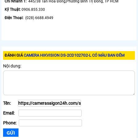
Chi Nhánh 1:
445/38 Tân Hòa Đông,Phường Bình Trị Đông, TP HCM
Kỹ Thuật:
0906.855.330
Điện Thoại:
(028) 6688.4949
ĐÁNH GIÁ
CAMERA HIKVISION DS-2CD1027G2-L CÓ MÀU BAN ĐÊM
Nội dung:
Tên:
Email:
Phone: