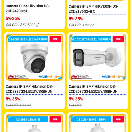
Camera Cube Hikvision DS-
Camera IP 8MP HIKVISION DS-
2CD2423G2-I
2CD2T86G2-4I C
5%-35%
5%-35%
Giá Gốc: 2,810,000 ₫
Giá Gốc: Liên hệ
Camera IP 8MP Hikvision DS-
Camera IP 8MP Hikvision DS-
2CD2387G3-LIS2UY/SRBHUN
2CD2687G3-LIZS2UY/SRBHUN
5%-35%
5%-35%
Giá Gốc: Liên hệ
Giá Gốc: