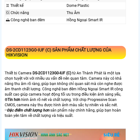
♊ Thiết kế
Dome Plastic
🆑 Chức năng
Thu Âm
🌅 Công nghệ ban đêm
Hồng Ngoại Smart IR
DS-2CD1123G0-IUF (C)
SẢN PHẨM CHẤT LƯỢNG CỦA
HIKVISION
Thiết bị Camera
DS-2CD1123G0-IUF (C)
từ An Thành Phát là một lựa
chọn tuyệt vời với nhiều ưu vấn đề nên quan tâm. Camera này có khả
năng thu âm rõ ràng, giúp bạn không chỉ quan sát mà còn nghe được
âm thanh chất lượng. Công nghệ ban đêm Hồng Ngoại Smart IR công
suất cao giúp camera hoạt động tối ưu trong điều kiện ánh sáng yếu,
®️
Tin hơn
hình ảnh rõ nét và chất lượng. Với chip Progressive Scan
CMOS, camera này thu được hình ảnh màu sắc tự nhiên và sắc nét.
⌔
Đặc điểm chất lượng hơn
sản phẩm này chính hãng, giúp bạn hoàn
toàn yên tâm về chất lượng và hiệu suất.