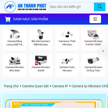
DANH MỤC SẢN PHẨM
Camera Năng
Báo Giá Camera 2
Camera Ip Thân
Camera Hikvision
Lượng Mặt Trời
Mắt Hikvision
Hikvision
Full Hd 1080P
Hikvision
Camera Hikvision
Camera Hikvision
Camera Turbo
Camera Kbvision
Nhìn Đêm
Giá Rẻ
Hikvision
Chống Trộm
›
›
›
Trang chủ
Camera Quan Sát
Camera IP
Camera Ip Hikvision Ch