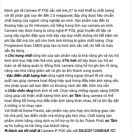
Đánh giá về Camera IP POE sắc nét link_07 là một thiết bị chất lượng
với độ phân giải cao lên đến 2.0 megapixel, đáp ứng được tiêu chuẩn
chất lượng của ngành công nghiệp an ninh. Sản phẩm này đến từ
thương hiệu uy tín Hikvision, nổi tiếng trong lĩnh vực camera an ninh.
Camera này được trang bị công nghệ IP POE, giúp truyền dữ liệu và
cung cấp nguồn điện qua một dây cáp duy nhất, không chỉ tiết kiệm chi
phí lắp đặt mà còn giữ cho hình ảnh không bị giảm chất lượng. Chip
Progressive Scan CMOS giúp tạo ra hình ảnh sắc nét, chi tiết và màu
sắc đa dạng.
☣️
Chú trọng nhất
cộng lớn của sản phẩm này là khả năng ghi và lưu trữ
hình ảnh trực tiếp trên thẻ nhớ, giúp ®️
Tin hơn
dữ liệu được lưu trữ an
toàn và dễ dàng quản lý. Đồng thời, camera cũng hỗ trợ ghi âm rõ ràng,
nâng cao khả năng giám sát và ghi lại âm thanh xung quanh.
⌔
Đặc điểm chất lượng hơn
công nghệ hồng ngoại Smart IR với công
suất cao giúp camera hoạt động hiệu quả trong điều kiện ánh sáng yếu,
cho phép quan sát ban đêm có khoảng cách lên đến 30m mà vẫn
☣️
Chắc chắn rằng
hình ảnh rõ nét. Chức năng chống ngược sáng DWDR
cũng giúp cải thiện chất lượng hình ảnh,
an Tâm
rằng camera có thể
hoạt động tốt trong mọi điều kiện ánh sáng khác nhau, kể cả khi lắp đặt
ở những vị trí nhạy cảm.
Với thiết kế Dome Plastic, sản phẩm này phù hợp cho không gian căn
hộ nhà phố, tạo điểm nhấn mà không gây khó chịu. Chất lượng sản
phẩm chính hãng, cùng dịch vụ hỗ trợ uy tín từ An Thành Phát,
an Tâm
sự tin tưởng và hài lòng của khách hàng.
📚
Đánh giá tốt nhất là
Camera IP POE sắc nét
DS-2CD1123G0-IUF (C)