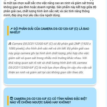
là một lựa chọn xuất sắc cho việc nâng cao an ninh và giám sát trong
không gian gia đình hoặc doanh nghiệp. Sản phẩm này kết hợp giữa độ
phân giải cao, chất lượng hình ảnh sắc nét, và các tính năng thông
minh, đáp ứng mọi yêu cầu của người dùng.
📌 ĐỘ PHÂN GIẢI CỦA CAMERA DS-CD12G-IUF (C) LÀ BAO
NHIÊU?
👸 Camera DS-2CD1123G0-IUF (C) có độ phân giải 2MP (1920 x
1080 pixels), cho hình ảnh sắc nét và chi tiết. Độ phân giải cao
này giúp camera ghi lại hình ảnh chất lượng, phù hợp cho việc
giám sát và quan sát trong nhiều môi trường khác nhau. Với
khả năng quan sát rõ nét và chất lượng hình ảnh tốt, camera
DS-2CD1123G0-IUF (C) là một lựa chọn đáng tin cậy cho việc cải
thiện an ninh và giám sát tại các không gian cần theo dõi.
😇 CAMERA DS-CD12G-IUF (C) CÓ TÍNH NĂNG ĐẶC BIỆT
NÀO VỀ CHỐNG NGƯỢC SÁNG HAY KHÔNG?