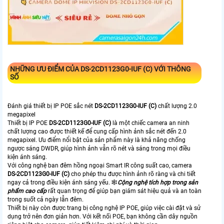
NHỮNG ƯU ĐIỂM CỦA
DS-2CD1123G0-IUF (C)
VỚI THÔNG
SỐ
Đánh giá thiết bị IP POE sắc nét
DS-2CD1123G0-IUF (C)
chất lượng 2.0
megapixel
Thiết bị IP POE
DS-2CD1123G0-IUF (C)
là một chiếc camera an ninh
chất lượng cao được thiết kế để cung cấp hình ảnh sắc nét đến 2.0
megapixel. Ưu điểm nổi bật của sản phẩm này là khả năng chống
ngược sáng DWDR, giúp hình ảnh vẫn rõ nét và sáng trong mọi điều
kiện ánh sáng.
Với công nghệ ban đêm hồng ngoại Smart IR công suất cao, camera
DS-2CD1123G0-IUF (C)
cho phép thu được hình ảnh rõ ràng và chi tiết
ngay cả trong điều kiện ánh sáng yếu. 🕸️
Cộng nghệ tích hợp trong sản
phẩm cao cấp
rất quan trọng để giúp bạn giám sát hiệu quả và an toàn
trong suốt cả ngày lẫn đêm.
Thiết bị này còn được trang bị công nghệ IP POE, giúp việc cài đặt và sử
dụng trở nên đơn giản hơn. Với kết nối POE, bạn không cần dây nguồn