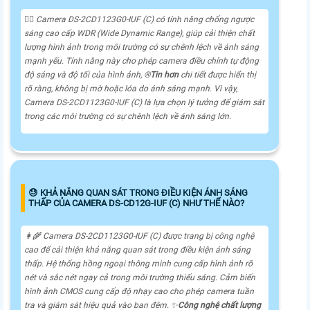
🙆‍♀️ Camera DS-2CD1123G0-IUF (C) có tính năng chống ngược
sáng cao cấp WDR (Wide Dynamic Range), giúp cải thiện chất
lượng hình ảnh trong môi trường có sự chênh lệch về ánh sáng
mạnh yếu. Tính năng này cho phép camera điều chỉnh tự động
độ sáng và độ tối của hình ảnh, ®️
Tin hơn
chi tiết được hiển thị
rõ ràng, không bị mờ hoặc lóa do ánh sáng mạnh. Vì vậy,
Camera DS-2CD1123G0-IUF (C) là lựa chọn lý tưởng để giám sát
trong các môi trường có sự chênh lệch về ánh sáng lớn.
😓 KHẢ NĂNG QUAN SÁT TRONG ĐIỀU KIỆN ÁNH SÁNG
THẤP CỦA CAMERA DS-CD12G-IUF (C) NHƯ THẾ NÀO?
👩‍🌾 Camera DS-2CD1123G0-IUF (C) được trang bị công nghệ
cao để cải thiện khả năng quan sát trong điều kiện ánh sáng
thấp. Hệ thống hồng ngoại thông minh cung cấp hình ảnh rõ
nét và sắc nét ngay cả trong môi trường thiếu sáng. Cảm biến
hình ảnh CMOS cung cấp độ nhạy cao cho phép camera tuần
tra và giám sát hiệu quả vào ban đêm. ✨
Công nghệ chất lượng