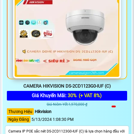
CAMERA HIKVISION DS-2CD1123G0-IUF (C)
Giá Khuyến Mãi:
30%
(+ VAT 8%)
Giá Niêm Yết:1,970,000 ₫
Thương Hiệu
Hikvision
Ngày Đăng
5/13/2024 1:08:30 PM
Camera IP POE sắc nét DS-2CD1123G0-IUF (C) là lựa chọn hàng đầu với