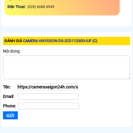
Điện Thoại:
(028) 6688.4949
ĐÁNH GIÁ
CAMERA HIKVISION DS-2CD1123G0-IUF (C)
Nội dung:
Tên:
Email:
Phone: