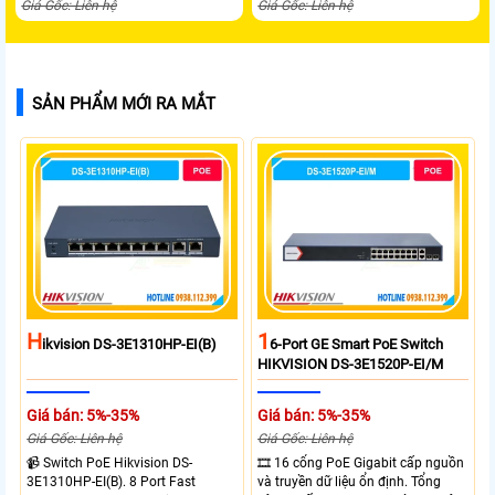
Giá Gốc: Liên hệ
Giá Gốc: Liên hệ
SẢN PHẨM MỚI RA MẮT
H
1
Ikvision DS-3E1310HP-EI(B)
6-Port GE Smart PoE Switch
HIKVISION DS-3E1520P-EI/M
Giá bán: 5%-35%
Giá bán: 5%-35%
Giá Gốc: Liên hệ
Giá Gốc: Liên hệ
📹 Switch PoE Hikvision DS-
🎞 16 cổng PoE Gigabit cấp nguồn
3E1310HP-EI(B). 8 Port Fast
và truyền dữ liệu ổn định. Tổng