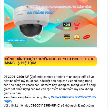
CÔNG TRÌNH ĐƯỢC KHUYẾN NGHỊ
DS-2CD1123G0-IUF (C)
MANG LẠI HIỆU QUẢ
DS-2CD1123G0-IUF (C)
là một camera IP thông minh được thiết kế với
nét tinh tế và mỹ thuật cao, đặc biệt phù hợp cho việc sử dụng trong
các nhà hàng và khách sạn. Camera này không chỉ mang lại khả năng
giám sát chất lượng cao mà còn tạo điểm nhấn thẩm mỹ cho không
gian của bạn.
Xem thêm sản phẩm có cùng Hãng
Camera Hikvision DS-2CV2Q21FD-
IW(W)
Với thiết kế hiện đại,
DS-2CD1123G0-IUF (C)
sẽ không chỉ là một công