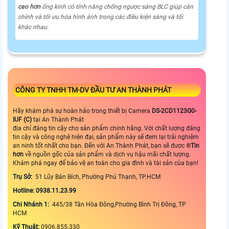
cao hơn
ống kính có tính năng chống ngược sáng BLC giúp cân
chỉnh và tối ưu hóa hình ảnh trong các điều kiện sáng và tối
khác nhau.
CÔNG TY TNHH TM-DV ĐẦU TƯ AN THÀNH PHÁT
Hãy khám phá sự hoàn hảo trong thiết bị Camera
DS-2CD1123G0-
IUF (C)
tại An Thành Phát
địa chỉ đáng tin cậy cho sản phẩm chính hãng. Với chất lượng đáng
tin cậy và công nghệ hiện đại, sản phẩm này sẽ đem lại trải nghiệm
an ninh tốt nhất cho bạn. Đến với An Thành Phát, bạn sẽ được ®️
Tin
hơn
về nguồn gốc của sản phẩm và dịch vụ hậu mãi chất lượng.
Khám phá ngay để bảo vệ an toàn cho gia đình và tài sản của bạn!
Trụ Sở:
51 Lũy Bán Bích, Phường Phú Thạnh, TP.HCM
Hotline: 0938.11.23.99
Chi Nhánh 1:
445/38 Tân Hòa Đông,Phường Bình Trị Đông, TP
HCM
Kỹ Thuật:
0906.855.330