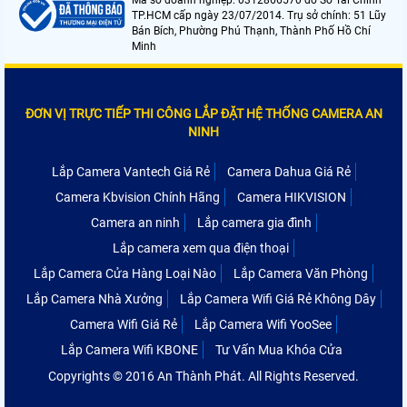
Mã số doanh nghiệp: 0312866570 do Sở Tài Chính
TP.HCM cấp ngày 23/07/2014. Trụ sở chính: 51 Lũy
Bán Bích, Phường Phú Thạnh, Thành Phố Hồ Chí
Minh
ĐƠN VỊ TRỰC TIẾP THI CÔNG LẮP ĐẶT HỆ THỐNG CAMERA AN
NINH
Lắp Camera Vantech Giá Rẻ
Camera Dahua Giá Rẻ
Camera Kbvision Chính Hãng
Camera HIKVISION
Camera an ninh
Lắp camera gia đình
Lắp camera xem qua điện thoại
Lắp Camera Cửa Hàng Loại Nào
Lắp Camera Văn Phòng
Lắp Camera Nhà Xưởng
Lắp Camera Wifi Giá Rẻ Không Dây
Camera Wifi Giá Rẻ
Lắp Camera Wifi YooSee
Lắp Camera Wifi KBONE
Tư Vấn Mua Khóa Cửa
Copyrights © 2016 An Thành Phát. All Rights Reserved.