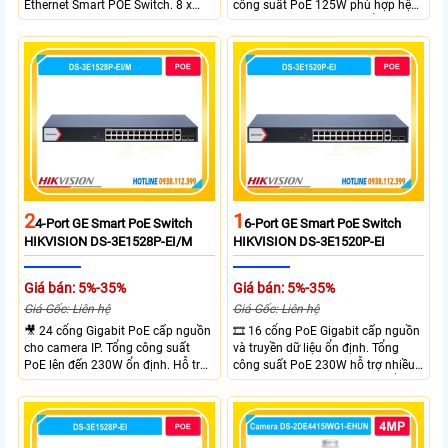
Ethernet Smart POE Switch. 8 x
công suất PoE 125W phù hợp hệ
10/100M PoE Ports, 2 x Gigabit
thống camera IP vừa. 2 cổng RJ45
Uplink Ports.
Gigabit và 2 cổng quang SFP mở
rộng linh hoạt. Hỗ trợ truyền PoE
xa tối đa lên đến 300 mét.
2
1
4-Port GE Smart PoE Switch
6-Port GE Smart PoE Switch
HIKVISION DS-3E1528P-EI/M
HIKVISION DS-3E1520P-EI
Giá bán: 5%-35%
Giá bán: 5%-35%
Giá Gốc: Liên hệ
Giá Gốc: Liên hệ
🎥 24 cổng Gigabit PoE cấp nguồn
🎞 16 cổng PoE Gigabit cấp nguồn
cho camera IP. Tổng công suất
và truyền dữ liệu ổn định. Tổng
PoE lên đến 230W ổn định. Hỗ trợ
công suất PoE 230W hỗ trợ nhiều
truyền PoE xa đến 300 mét. Băng
thiết bị cùng lúc. Tốc độ chuyển
thông chuyển mạch đạt 68 Gbps
mạch 68Gbps đảm bảo hiệu suất
mạnh mẽ.
cao ổn định. Hỗ trợ truyền PoE xa
lên đến 300m cho hệ thống