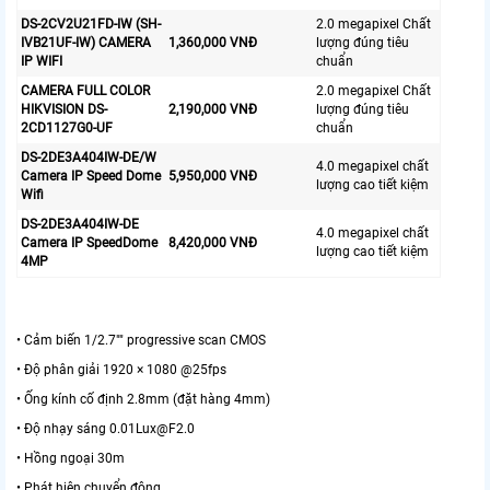
DS-2CV2U21FD-IW (SH-
2.0 megapixel Chất
IVB21UF-IW) CAMERA
1,360,000 VNĐ
lượng đúng tiêu
IP WIFI
chuẩn
CAMERA FULL COLOR
2.0 megapixel Chất
HIKVISION DS-
2,190,000 VNĐ
lượng đúng tiêu
2CD1127G0-UF
chuẩn
DS-2DE3A404IW-DE/W
4.0 megapixel chất
Camera IP Speed Dome
5,950,000 VNĐ
lượng cao tiết kiệm
Wifi
DS-2DE3A404IW-DE
4.0 megapixel chất
Camera IP SpeedDome
8,420,000 VNĐ
lượng cao tiết kiệm
4MP
• Cảm biến 1/2.7"" progressive scan CMOS
• Độ phân giải 1920 × 1080 @25fps
• Ống kính cố định 2.8mm (đặt hàng 4mm)
• Độ nhạy sáng 0.01Lux@F2.0
• Hồng ngoại 30m
• Phát hiện chuyển động