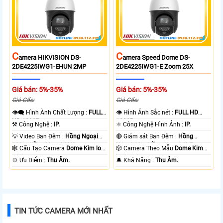
C
C
Amera HIKVISION DS-
Amera Speed Dome DS-
2DE4225IWG1-EHUN 2MP
2DE4225IWG1-E Zoom 25X
Giá bán: 5%-35%
Giá bán: 5%-35%
Giá Gốc:
Giá Gốc:
👁️‍🗨 Hình Ành Chất Lượng :
FULL
👁 Hình Ảnh Sắc nét :
FULL HD
HD 1080P .
1080P .
⚒ Công Nghệ :
IP.
⚛️ Công Nghệ Hình Ảnh :
IP.
💡 Video Ban Đêm :
Hồng Ngoại
🔴 Giám sát Ban Đêm :
Hồng
100m Hồng Ngoại SMD.
Ngoại 10m Hồng Ngoại SMD.
🕸️ Cấu Tạo Camera
Dome Kim loại
🎲 Camera Theo Mẫu
Dome Kim
+ Nhựa.
loại + Nhựa.
️💠 Ưu Điểm :
Thu Âm.
️🔔 Khả Năng :
Thu Âm.
TIN TỨC CAMERA MỚI NHẤT