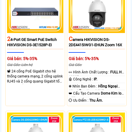
camera.
2
C
4-Port GE Smart PoE Switch
Amera HIKVISION DS-
HIKVISION DS-3E1528P-EI
2DE4415IWG1-EHUN Zoom 16X
Giá bán: 5%-35%
Giá bán: 5%-35%
Giá Gốc: Liên hệ
Giá Gốc:
📽 24 cổng PoE Gigabit cho hệ
️👀 Hình Ành Chất Lượng :
FULL HD
thống camera mạng, 2 cổng uplink
1080P .
🤖️ Công Nghệ :
IP.
RJ45 và 2 cổng quang Gigabit tốc
độ cao, Tổng công suất PoE 370W
❃ Nhìn Ban Đêm :
Hồng Ngoại
cấp nguồn nhiều thiết bị.
10m Hồng Ngoại SMD.
👑 Cấu Tạo Camera
Dome Kim loại
+ Nhựa.
️💮 Ưu Điểm :
Thu Âm.