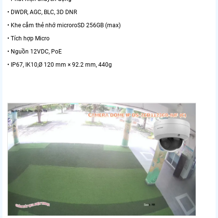
• DWDR, AGC, BLC, 3D DNR
• Khe cắm thẻ nhớ microroSD 256GB (max)
• Tích hợp Micro
• Nguồn 12VDC, PoE
• IP67, IK10,Ø 120 mm × 92.2 mm, 440g