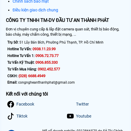
Chính sách bảo mật
Điều kiện giao dịch chung
CÔNG TY TNHH TM-DV ĐẦU TƯ AN THÀNH PHÁT
Đơn vị chuyên cung cấp & lắp đặt camera quan sát, thiết bị báo động,
báo cháy, máy chấm công, thiết bị mạng, ...
Trụ Sở:
51 Lũy Bán Bích, Phường Phú Thạnh, TP. Hồ Chí Minh
0938.11.23.99
Hotline Tư Vấn:
0906.72.73.77
Hotline Tư Vấn 1:
0906.855.330
Tư Vấn Kỹ Thuật:
0902.452.577
Tư Vấn Mua Hàng:
(028) 6688.4949
CSKH:
Email:
congngheanthanhphat@gmail.com
Kết nối với chúng tôi
Facebook
Twitter
Tiktok
Youtube