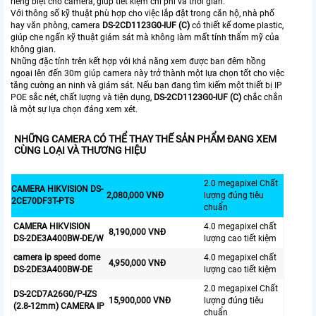
riêng biệt cho camera, giúp tiết kiệm chi phí và thời gian.
Với thông số kỹ thuật phù hợp cho việc lắp đặt trong căn hộ, nhà phố
hay văn phòng, camera
DS-2CD1123G0-IUF (C)
có thiết kế dome plastic,
giúp che ngấn kỹ thuật giám sát mà không làm mất tính thẩm mỹ của
không gian.
Những đặc tính trên kết hợp với khả năng xem được ban đêm hồng
ngoại lên đến 30m giúp camera này trở thành một lựa chọn tốt cho việc
tăng cường an ninh và giám sát. Nếu bạn đang tìm kiếm một thiết bị IP
POE sắc nét, chất lượng và tiện dụng,
DS-2CD1123G0-IUF (C)
chắc chắn
là một sự lựa chọn đáng xem xét.
NHỮNG CAMERA CÓ THỂ THAY THẾ SẢN PHẨM ĐANG XEM
CÙNG LOẠI VÀ THƯƠNG HIỆU
2.0 megapixel Chất
CAMERA HIKVISION DS-
2,080,000 VNĐ
lượng đúng tiêu
2CE70DF3T-PTS
chuẩn
CAMERA HIKVISION
4.0 megapixel chất
8,190,000 VNĐ
DS-2DE3A400BW-DE/W
lượng cao tiết kiệm
camera ip speed dome
4.0 megapixel chất
4,950,000 VNĐ
DS-2DE3A400BW-DE
lượng cao tiết kiệm
2.0 megapixel Chất
DS-2CD7A26G0/P-IZS
15,900,000 VNĐ
lượng đúng tiêu
(2.8-12mm) CAMERA IP
chuẩn