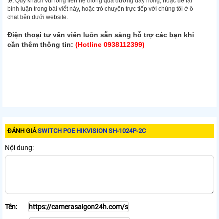
tế, Quý khách vui lòng liên hệ thông qua đường dây nóng, hoặc để lại
bình luận trong bài viết này, hoặc trò chuyện trực tiếp với chúng tôi ở ô
chat bên dưới website.
Điện thoại tư vấn viên luôn sẵn sàng hỗ trợ các bạn khi
cần thêm thông tin:
(Hotline 0938112399)
ĐÁNH GIÁ
SWITCH POE HIKVISION SH-1024P-2C
Nội dung:
Tên: