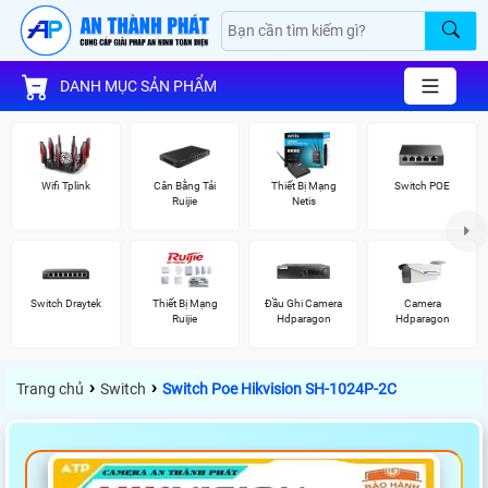
DANH MỤC SẢN PHẨM
Wifi Tplink
Cân Bằng Tải
Thiết Bị Mạng
Switch POE
Ruijie
Netis
Switch Draytek
Thiết Bị Mạng
Đầu Ghi Camera
Camera
Ruijie
Hdparagon
Hdparagon
›
›
Trang chủ
Switch
Switch Poe Hikvision SH-1024P-2C