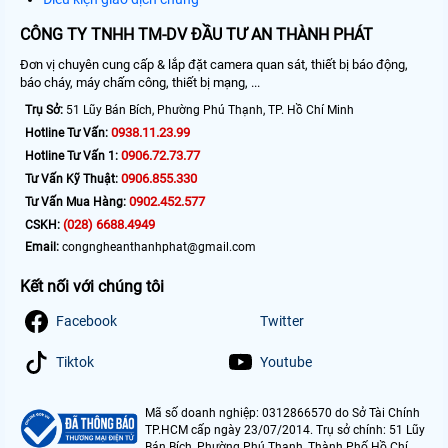
CÔNG TY TNHH TM-DV ĐẦU TƯ AN THÀNH PHÁT
Đơn vị chuyên cung cấp & lắp đặt camera quan sát, thiết bị báo động,
báo cháy, máy chấm công, thiết bị mạng, ...
Trụ Sở:
51 Lũy Bán Bích, Phường Phú Thạnh, TP. Hồ Chí Minh
0938.11.23.99
Hotline Tư Vấn:
0906.72.73.77
Hotline Tư Vấn 1:
0906.855.330
Tư Vấn Kỹ Thuật:
0902.452.577
Tư Vấn Mua Hàng:
(028) 6688.4949
CSKH:
Email:
congngheanthanhphat@gmail.com
Kết nối với chúng tôi
Facebook
Twitter
Tiktok
Youtube
Mã số doanh nghiệp: 0312866570 do Sở Tài Chính
TP.HCM cấp ngày 23/07/2014. Trụ sở chính: 51 Lũy
Bán Bích, Phường Phú Thạnh, Thành Phố Hồ Chí