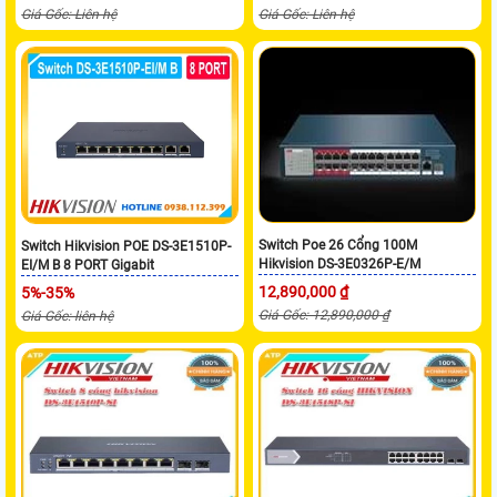
Giá Gốc: Liên hệ
Giá Gốc: Liên hệ
Switch Poe 26 Cổng 100M
Switch Hikvision POE DS-3E1510P-
Hikvision DS-3E0326P-E/M
EI/M B 8 PORT Gigabit
12,890,000 ₫
5%-35%
Giá Gốc: 12,890,000 ₫
Giá Gốc: liên hệ