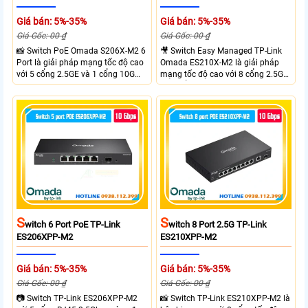
Giá bán: 5%-35%
Giá bán: 5%-35%
Giá Gốc: 00 ₫
Giá Gốc: 00 ₫
📸 Switch PoE Omada S206X-M2 6
🎥 Switch Easy Managed TP-Link
Port là giải pháp mạng tốc độ cao
Omada ES210X-M2 là giải pháp
với 5 cổng 2.5GE và 1 cổng 10G
mạng tốc độ cao với 8 cổng 2.5GE
SFP+, đáp ứng nhu cầu truyền tải
và 2 cổng 10G SFP+ đáp ứng nhu
dữ liệu lớn sở hữu băng thông
cầu truyền tải dữ liệu lớn sở hữu
chuyển mạch 45Gbps cùng tốc độ
băng thông chuyển mạch 80Gbps
chuyển tiếp 33.48Mpps, mang lại
tốc độ chuyển tiếp 59.52Mpps
hiệu suất ổn định cho doanh
mang lại kết nối ổn định cho
nghiệp văn phòng và hệ thống
doanh nghiệp văn phòng và hệ
mạng hiện đại.
thống mạng hiện đại.
S
S
Witch 6 Port PoE TP-Link
Witch 8 Port 2.5G TP-Link
ES206XPP-M2
ES210XPP-M2
Giá bán: 5%-35%
Giá bán: 5%-35%
Giá Gốc: 00 ₫
Giá Gốc: 00 ₫
📷 Switch TP-Link ES206XPP-M2
📸 Switch TP-Link ES210XPP-M2 là