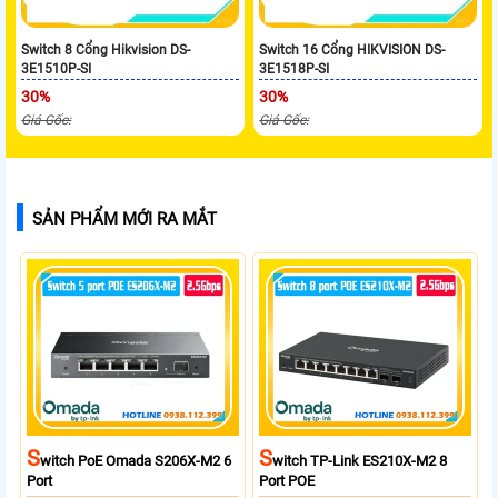
Switch 8 Cổng Hikvision DS-
Switch 16 Cổng HIKVISION DS-
3E1510P-SI
3E1518P-SI
30%
30%
Giá Gốc:
Giá Gốc:
SẢN PHẨM MỚI RA MẮT
S
S
Witch PoE Omada S206X-M2 6
Witch TP-Link ES210X-M2 8
Port
Port POE