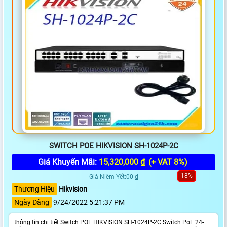
SWITCH POE HIKVISION SH-1024P-2C
Giá Khuyến Mãi:
15,320,000 ₫
(+ VAT 8%)
18%
Giá Niêm Yết:00 ₫
Thương Hiệu
Hikvision
Ngày Đăng
9/24/2022 5:21:37 PM
thông tin chi tiết Switch POE HIKVISION SH-1024P-2C Switch PoE 24-