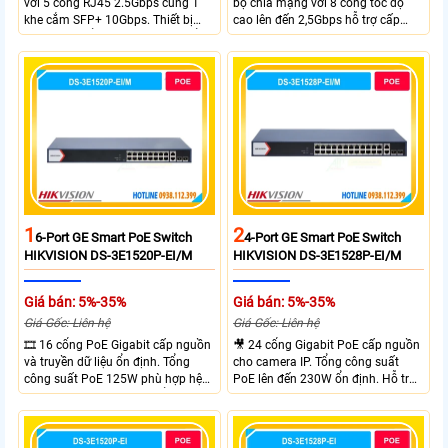
với 5 cổng RJ45 2.5Gbps cùng 1
bộ chia mạng với 8 cổng tốc độ
khe cắm SFP+ 10Gbps. Thiết bị
cao lên đến 2,5Gbps hỗ trợ cấp
tích hợp 4 cổng PoE++ đạt chuẩn
nguồn và mạng cho đầu ghi hình
802.3af/at/bt tổng công suất
từ xa nhờ công suất POE lên đến
120W cấp nguồn đến 90W mỗi
cổng đáp ứng tốt hệ thống camera
IP và WiFi hiệu suất cao.
1
2
6-Port GE Smart PoE Switch
4-Port GE Smart PoE Switch
HIKVISION DS-3E1520P-EI/M
HIKVISION DS-3E1528P-EI/M
Giá bán: 5%-35%
Giá bán: 5%-35%
Giá Gốc: Liên hệ
Giá Gốc: Liên hệ
🎞 16 cổng PoE Gigabit cấp nguồn
🎥 24 cổng Gigabit PoE cấp nguồn
và truyền dữ liệu ổn định. Tổng
cho camera IP. Tổng công suất
công suất PoE 125W phù hợp hệ
PoE lên đến 230W ổn định. Hỗ trợ
thống camera IP vừa. 2 cổng RJ45
truyền PoE xa đến 300 mét. Băng
Gigabit và 2 cổng quang SFP mở
thông chuyển mạch đạt 68 Gbps
rộng linh hoạt. Hỗ trợ truyền PoE
mạnh mẽ.
xa tối đa lên đến 300 mét.