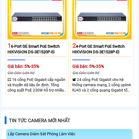
1
2
6-Port GE Smart PoE Switch
4-Port GE Smart PoE Switch
HIKVISION DS-3E1520P-EI
HIKVISION DS-3E1528P-EI
Giá bán: 5%-35%
Giá bán: 5%-35%
Giá Gốc: Liên hệ
Giá Gốc: Liên hệ
🎞 16 cổng PoE Gigabit cấp nguồn
📽 24 cổng PoE Gigabit cho hệ
và truyền dữ liệu ổn định. Tổng
thống camera mạng, 2 cổng uplink
công suất PoE 230W hỗ trợ nhiều
RJ45 và 2 cổng quang Gigabit tốc
thiết bị cùng lúc. Tốc độ chuyển
độ cao, Tổng công suất PoE 370W
mạch 68Gbps đảm bảo hiệu suất
cấp nguồn nhiều thiết bị.
cao ổn định. Hỗ trợ truyền PoE xa
lên đến 300m cho hệ thống
camera.
TIN TỨC CAMERA MỚI NHẤT
Lắp Camera Giám Sát Phòng Làm Việc