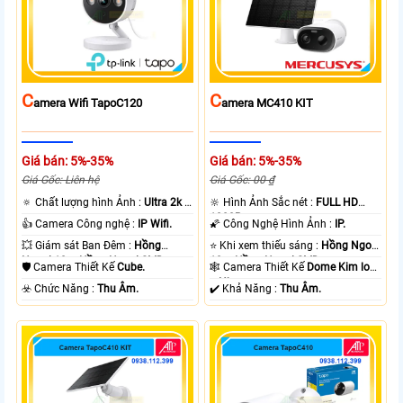
C
C
Amera Wifi TapoC120
Amera MC410 KIT
Giá bán: 5%-35%
Giá bán: 5%-35%
Giá Gốc: Liên hệ
Giá Gốc: 00 ₫
🔅 Chất lượng hình Ảnh :
Ultra 2k +
🔆 Hình Ảnh Sắc nét :
FULL HD
.
1080P .
👍 Camera Công nghệ :
IP Wifi.
🌠 Công Nghệ Hình Ảnh :
IP.
💥 Giám sát Ban Đêm :
Hồng
⭐ Khi xem thiếu sáng :
Hồng Ngoại
Ngoại 10m Hồng Ngoại SMD.
10m Hồng Ngoại SMD.
🛡 Camera Thiết Kế
Cube.
🕸️ Camera Thiết Kế
Dome Kim loại
+ Nhựa.
️☣️ Chức Năng :
Thu Âm.
️✔️ Khả Năng :
Thu Âm.