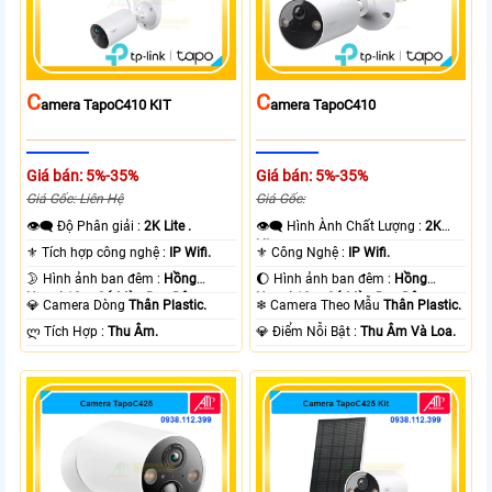
C
C
Amera TapoC410 KIT
Amera TapoC410
Giá bán: 5%-35%
Giá bán: 5%-35%
Giá Gốc: Liên Hệ
Giá Gốc:
👁️‍🗨 Độ Phân giải :
2K Lite .
👁️‍🗨 Hình Ành Chất Lượng :
2K
Lite .
⚜️ Tích hợp công nghệ :
IP Wifi.
⚜️ Công Nghệ :
IP Wifi.
🌛 Hình ảnh ban đêm :
Hồng
🌔 Hình ảnh ban đêm :
Hồng
Ngoại 10m Có Màu Ban Ðêm.
Ngoại 10m Có Màu Ban Ðêm.
💎 Camera Dòng
Thân Plastic.
❄ Camera Theo Mẫu
Thân Plastic.
️ლ Tích Hợp :
Thu Âm.
️💎 Điểm Nỗi Bật :
Thu Âm Và Loa.