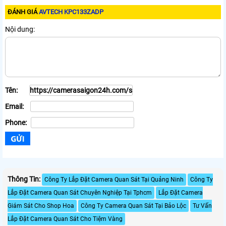
ĐÁNH GIÁ
AVTECH KPC133ZADP
Nội dung:
Tên:
Email:
Phone:
Thông Tin:
Công Ty Lắp Đặt Camera Quan Sát Tại Quảng Ninh
Công Ty
Lắp Đặt Camera Quan Sát Chuyên Nghiệp Tại Tphcm
Lắp Đặt Camera
Giám Sát Cho Shop Hoa
Công Ty Camera Quan Sát Tại Bảo Lộc
Tư Vấn
Lắp Đặt Camera Quan Sát Cho Tiệm Vàng