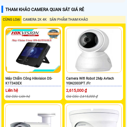
THAM KHẢO CAMERA QUAN SÁT GIÁ RẺ
CÙNG LOẠI
CAMERA 2K 4K
SẢN PHẨM THAM KHẢO
Máy Chấm Công Hikvision DS-
Camera Wifi Robot 2Mp Avtech
K1T343EX
YGN2003PT /Fr
Liên hệ
2,615,000 ₫
Giá Gốc: Liên hệ
Giá Gốc: 2,615,000 ₫