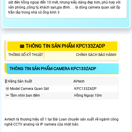
sát đèn hồng ngoại đến 10 mét, nhưng kiểu dáng đẹp hơn, phù hợp với
văn phòng ,công ty, khách sạn,gia đình. . . là dòng camera quan sát ốp
trần lắp trong nhà có ống kính 3
📖 THÔNG TIN SẢN PHẨM KPC133ZADP
THÔNG SỐ KỸ THUẬT
CHÍNH SÁCH BẢO HÀNH
THÔNG TIN SẢN PHẨM CAMERA KPC133ZADP
🎖️ Hãng Sản Xuất
AVtech
ⓦ Model Camera Quan Sát
KPC133ZADP
🔦 Tầm nhìn ban đêm
Hồng Ngoại 10m
Avtech là thương hiệu số 1 tại Đài Loan chuyên sản xuất về ngành công
nghệ CCTV analog và IP camera của nhật bản.