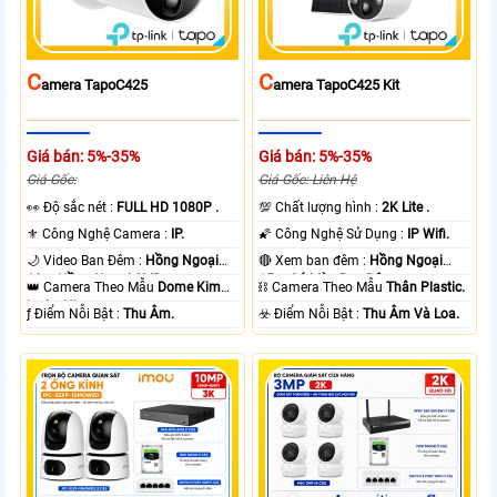
C
C
Amera TapoC425
Amera TapoC425 Kit
Giá bán: 5%-35%
Giá bán: 5%-35%
Giá Gốc:
Giá Gốc: Liên Hệ
️👀 Độ sắc nét :
FULL HD 1080P .
💯 Chất lượng hình :
2K Lite .
⚜️ Công Nghệ Camera :
IP.
🌠 Công Nghệ Sử Dụng :
IP Wifi.
🌙 Video Ban Đêm :
Hồng Ngoại
🔴 Xem ban đêm :
Hồng Ngoại
10m Hồng Ngoại SMD.
15m Có Màu Ban Ðêm.
👑 Camera Theo Mẫu
Dome Kim
⛓ Camera Theo Mẫu
Thân Plastic.
loại + Nhựa.
️ƒ Điểm Nỗi Bật :
Thu Âm.
️☣️ Điểm Nỗi Bật :
Thu Âm Và Loa.