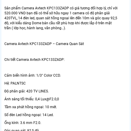
Sản phẩm Camera Avtech KPC133ZADP có giá tương đối hợp lý, chỉ với
520.000 VND bạn đã có thể sở hữu ngay 1 camera có độ phân giải
420TVL, 14 đèn led, quan sát hồng ngoại lên đến 10m và góc quay 92,5
độ, với kiểu dáng Dome bán cầu rất phù hợp khi được lắp ở trên mặt
trần ( lớp học, hành lang, văn phòng…).
Camera Avtech KPC133ZADP – Camera Quan Sát
Chi tiết Camera Avtech KPC133ZADP:
Cảm biến hình ảnh: 1/3″ Color CCD.
Hệ: PALNTSC
Độ phân giải: 420 TV LINES.
Ánh sáng tối thiểu: 0,4 Lux@F2.0,0
Tầm xa phát hồng ngoại: 10 mét.
Số đèn Led hồng ngoại: 14 Led.
Ống kính: 3.6 mm F2.0.
Góc quan sát: 92,5 độ.