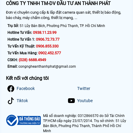
CÔNG TY TNHH TM-DV ĐẦU TƯ AN THÀNH PHÁT
Đơn vị chuyên cung cấp & lắp đặt camera quan sát, thiết bị báo động,
báo cháy, máy chấm công, thiết bị mạng, ...
Trụ Sở:
51 Lũy Bán Bích, Phường Phú Thạnh, TP. Hồ Chí Minh
0938.11.23.99
Hotline Tư Vấn:
0906.72.73.77
Hotline Tư Vấn 1:
0906.855.330
Tư Vấn Kỹ Thuật:
0902.452.577
Tư Vấn Mua Hàng:
(028) 6688.4949
CSKH:
Email:
congngheanthanhphat@gmail.com
Kết nối với chúng tôi
Facebook
Twitter
Tiktok
Youtube
Mã số doanh nghiệp: 0312866570 do Sở Tài Chính
TP.HCM cấp ngày 23/07/2014. Trụ sở chính: 51 Lũy
Bán Bích, Phường Phú Thạnh, Thành Phố Hồ Chí
Minh