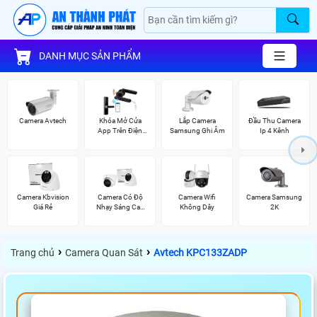
DANH MỤC SẢN PHẨM
Camera Avtech
Khóa Mở Cửa
Lắp Camera
Đầu Thu Camera
App Trên Điện
Samsung Ghi Âm
Ip 4 Kênh
Thoại
Camera Kbvision
Camera Có Độ
Camera Wifi
Camera Samsung
Giá Rẻ
Nhạy Sáng Cao
Không Dây
2K
Kbvision
›
›
Trang chủ
Camera Quan Sát
Avtech KPC133ZADP