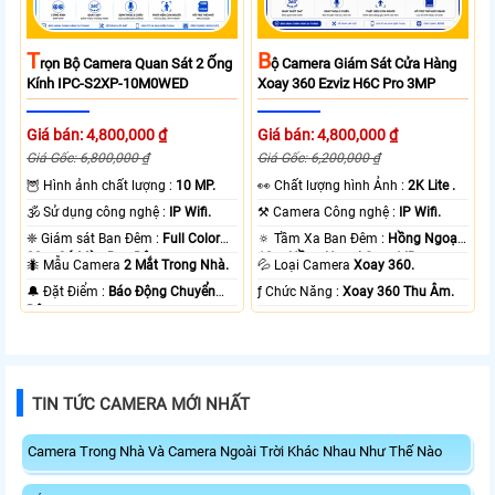
T
B
Rọn Bộ Camera Quan Sát 2 Ống
Ộ Camera Giám Sát Cửa Hàng
Kính IPC-S2XP-10M0WED
Xoay 360 Ezviz H6C Pro 3MP
Giá bán: 4,800,000 ₫
Giá bán: 4,800,000 ₫
Giá Gốc: 6,800,000 ₫
Giá Gốc: 6,200,000 ₫
🦉 Hình ảnh chất lượng :
10 MP.
️👀 Chất lượng hình Ảnh :
2K Lite .
🕉️ Sử dụng công nghệ :
IP Wifi.
⚒ Camera Công nghệ :
IP Wifi.
❈ Giám sát Ban Đêm :
Full Color
🔅 Tầm Xa Ban Đêm :
Hồng Ngoại
20m Có Màu Ban Ðêm.
10m Hồng Ngoại Smart IR.
🐜 Mẫu Camera
2 Mắt Trong Nhà.
💦 Loại Camera
Xoay 360.
️🔔 Đặt Điểm :
Báo Động Chuyển
️ƒ Chức Năng :
Xoay 360 Thu Âm.
Động.
TIN TỨC CAMERA MỚI NHẤT
Camera Trong Nhà Và Camera Ngoài Trời Khác Nhau Như Thế Nào