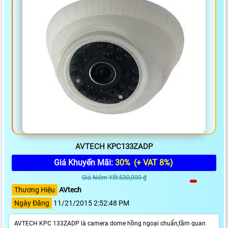
AVTECH KPC133ZADP
Giá Khuyến Mãi:
30%
(+ VAT 8%)
Giá Niêm Yết:530,000 ₫
Thương Hiệu
AVtech
Ngày Đăng
11/21/2015 2:52:48 PM
AVTECH KPC 133ZADP là camera dome hồng ngoại chuẩn,tầm quan