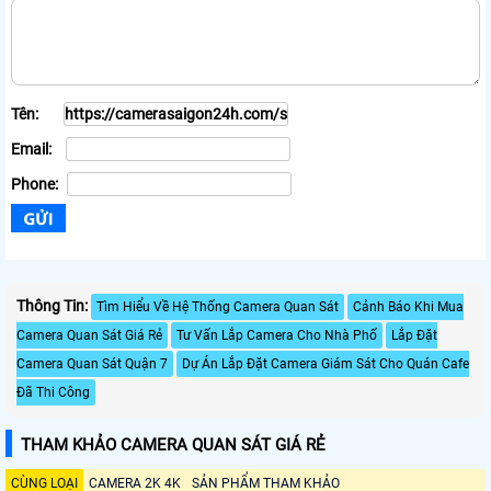
Tên:
Email:
Phone:
Thông Tin:
Tìm Hiểu Về Hệ Thống Camera Quan Sát
Cảnh Báo Khi Mua
Camera Quan Sát Giá Rẻ
Tư Vấn Lắp Camera Cho Nhà Phố
Lắp Đặt
Camera Quan Sát Quận 7
Dự Án Lắp Đặt Camera Giám Sát Cho Quán Cafe
Đã Thi Công
THAM KHẢO CAMERA QUAN SÁT GIÁ RẺ
CÙNG LOẠI
CAMERA 2K 4K
SẢN PHẨM THAM KHẢO