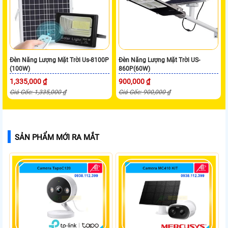
Đèn Năng Lượng Mặt Trời Us-8100P
Đèn Năng Lượng Mặt Trời US-
(100W)
860P(60W)
1,335,000 ₫
900,000 ₫
Giá Gốc: 1,335,000 ₫
Giá Gốc: 900,000 ₫
SẢN PHẨM MỚI RA MẮT