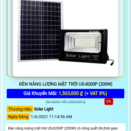
ĐÈN NĂNG LƯỢNG MẶT TRỜI US-8200P (200W)
Giá Khuyến Mãi:
1,503,000 ₫
(+ VAT 8%)
0%
Giá Niêm Yết:1,503,000 ₫
Thương Hiệu
Solar Light
Ngày Đăng
1/6/2021 11:14:56 AM
Đèn năng lượng mặt trời US-8200P (200W) có công suất lớn,thời gian