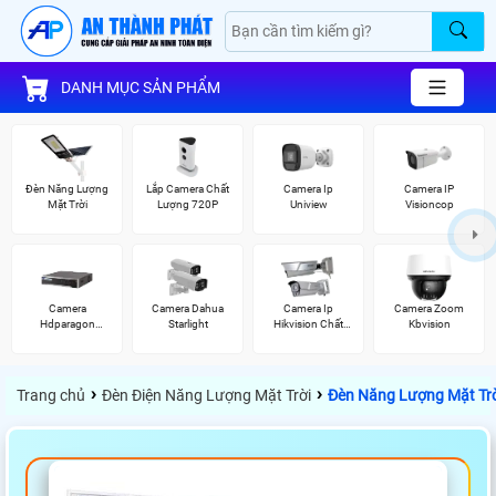
DANH MỤC SẢN PHẨM
Đèn Năng Lượng
Lắp Camera Chất
Camera Ip
Camera IP
Mặt Trời
Lượng 720P
Uniview
Visioncop
Camera
Camera Dahua
Camera Ip
Camera Zoom
Hdparagon
Starlight
Hikvision Chất
Kbvision
Starlight
Lượng
›
›
Trang chủ
Đèn Điện Năng Lượng Mặt Trời
Đèn Năng Lượng Mặt Tr