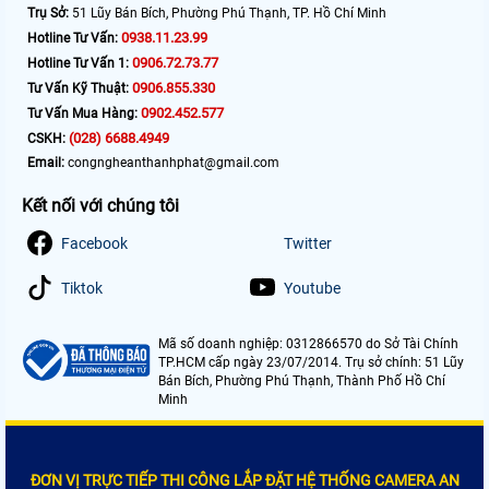
Trụ Sở:
51 Lũy Bán Bích, Phường Phú Thạnh, TP. Hồ Chí Minh
0938.11.23.99
Hotline Tư Vấn:
0906.72.73.77
Hotline Tư Vấn 1:
0906.855.330
Tư Vấn Kỹ Thuật:
0902.452.577
Tư Vấn Mua Hàng:
(028) 6688.4949
CSKH:
Email:
congngheanthanhphat@gmail.com
Kết nối với chúng tôi
Facebook
Twitter
Tiktok
Youtube
Mã số doanh nghiệp: 0312866570 do Sở Tài Chính
TP.HCM cấp ngày 23/07/2014. Trụ sở chính: 51 Lũy
Bán Bích, Phường Phú Thạnh, Thành Phố Hồ Chí
Minh
ĐƠN VỊ TRỰC TIẾP THI CÔNG LẮP ĐẶT HỆ THỐNG CAMERA AN