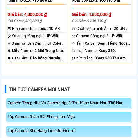
Kính IPC-S2XP-10M0WED
Xoay 360 Ezviz H6C Pro 3MP
Giá bán: 4,800,000 ₫
Giá bán: 4,800,000 ₫
Giá Gốc: 6,800,000 ₫
Giá Gốc: 6,200,000 ₫
🦉 Hình ảnh chất lượng :
10 MP.
️👀 Chất lượng hình Ảnh :
2K Lite .
🕉️ Sử dụng công nghệ :
IP Wifi.
⚒ Camera Công nghệ :
IP Wifi.
❈ Giám sát Ban Đêm :
Full Color
🔅 Tầm Xa Ban Đêm :
Hồng Ngoại
20m Có Màu Ban Ðêm.
10m Hồng Ngoại Smart IR.
🐜 Mẫu Camera
2 Mắt Trong Nhà.
💦 Loại Camera
Xoay 360.
️🔔 Đặt Điểm :
Báo Động Chuyển
️ƒ Chức Năng :
Xoay 360 Thu Âm.
Động.
TIN TỨC CAMERA MỚI NHẤT
Camera Trong Nhà Và Camera Ngoài Trời Khác Nhau Như Thế Nào
Lắp Camera Giám Sát Phòng Làm Việc
Lắp Camera Kho Hàng Trọn Gói Giá Tốt