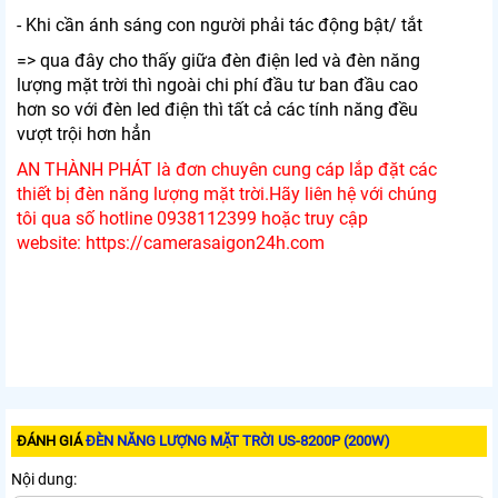
- Khi cần ánh sáng con người phải tác động bật/ tắt
=> qua đây cho thấy giữa đèn điện led và đèn năng
lượng mặt trời thì ngoài chi phí đầu tư ban đầu cao
hơn so với đèn led điện thì tất cả các tính năng đều
vượt trội hơn hẳn
AN THÀNH PHÁT là đơn chuyên cung cáp lắp đặt các
thiết bị đèn năng lượng mặt trời.Hãy liên hệ với chúng
tôi qua số hotline 0938112399 hoặc truy cập
website: https://camerasaigon24h.com
ĐÁNH GIÁ
ĐÈN NĂNG LƯỢNG MẶT TRỜI US-8200P (200W)
Nội dung: