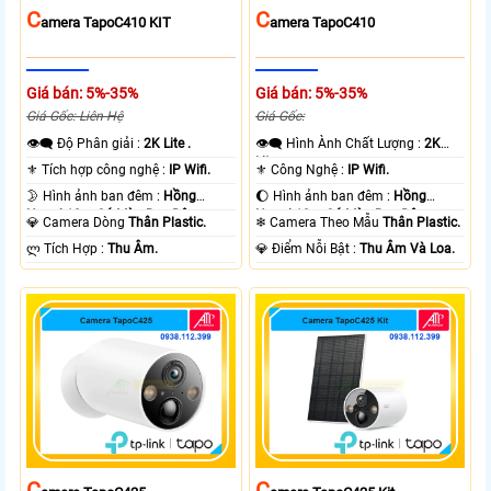
C
C
Amera TapoC410 KIT
Amera TapoC410
Giá bán: 5%-35%
Giá bán: 5%-35%
Giá Gốc: Liên Hệ
Giá Gốc:
👁️‍🗨 Độ Phân giải :
2K Lite .
👁️‍🗨 Hình Ành Chất Lượng :
2K
Lite .
⚜️ Tích hợp công nghệ :
IP Wifi.
⚜️ Công Nghệ :
IP Wifi.
🌛 Hình ảnh ban đêm :
Hồng
🌔 Hình ảnh ban đêm :
Hồng
Ngoại 10m Có Màu Ban Ðêm.
Ngoại 10m Có Màu Ban Ðêm.
💎 Camera Dòng
Thân Plastic.
❄ Camera Theo Mẫu
Thân Plastic.
️ლ Tích Hợp :
Thu Âm.
️💎 Điểm Nỗi Bật :
Thu Âm Và Loa.
C
C