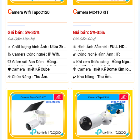
C
C
Amera Wifi TapoC120
Amera MC410 KIT
Giá bán: 5%-35%
Giá bán: 5%-35%
Giá Gốc: Liên hệ
Giá Gốc: 00 ₫
🔅 Chất lượng hình Ảnh :
Ultra 2k +
🔆 Hình Ảnh Sắc nét :
FULL HD
.
1080P .
👍 Camera Công nghệ :
IP Wifi.
🌠 Công Nghệ Hình Ảnh :
IP.
💥 Giám sát Ban Đêm :
Hồng
⭐ Khi xem thiếu sáng :
Hồng Ngoại
Ngoại 10m Hồng Ngoại SMD.
10m Hồng Ngoại SMD.
🛡 Camera Thiết Kế
Cube.
🕸️ Camera Thiết Kế
Dome Kim loại
+ Nhựa.
️☣️ Chức Năng :
Thu Âm.
️✔️ Khả Năng :
Thu Âm.