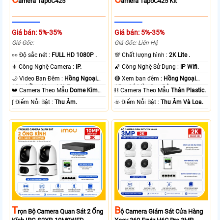
Amera TapoC425
Amera TapoC425 Kit
Giá bán: 5%-35%
Giá bán: 5%-35%
Giá Gốc:
Giá Gốc: Liên Hệ
️👀 Độ sắc nét :
FULL HD 1080P .
💯 Chất lượng hình :
2K Lite .
⚜️ Công Nghệ Camera :
IP.
🌠 Công Nghệ Sử Dụng :
IP Wifi.
🌙 Video Ban Đêm :
Hồng Ngoại
🔴 Xem ban đêm :
Hồng Ngoại
10m Hồng Ngoại SMD.
15m Có Màu Ban Ðêm.
👑 Camera Theo Mẫu
Dome Kim
⛓ Camera Theo Mẫu
Thân Plastic.
loại + Nhựa.
️ƒ Điểm Nỗi Bật :
Thu Âm.
️☣️ Điểm Nỗi Bật :
Thu Âm Và Loa.
T
B
Rọn Bộ Camera Quan Sát 2 Ống
Ộ Camera Giám Sát Cửa Hàng