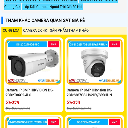
Chung Cư
Lắp Đặt Camera Ngoài Trời Giá Rẻ Hd
THAM KHẢO CAMERA QUAN SÁT GIÁ RẺ
CÙNG LOẠI
CAMERA 2K 4K
SẢN PHẨM THAM KHẢO
Camera IP 8MP HIKVISION DS-
Camera IP 8MP Hikvision DS-
2CD2T86G2-4I C
2CD2387G3-LIS2UY/SRBHUN
5%-35%
5%-35%
Giá Gốc: Liên hệ
Giá Gốc: Liên hệ