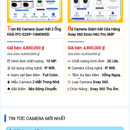
T
B
Rọn Bộ Camera Quan Sát 2 Ống
Ộ Camera Giám Sát Cửa Hàng
Kính IPC-S2XP-10M0WED
Xoay 360 Ezviz H6C Pro 3MP
Giá bán: 4,800,000 ₫
Giá bán: 4,800,000 ₫
Giá Gốc: 6,800,000 ₫
Giá Gốc: 6,200,000 ₫
🦉 Hình ảnh chất lượng :
10 MP.
️👀 Chất lượng hình Ảnh :
2K Lite .
🕉️ Sử dụng công nghệ :
IP Wifi.
⚒ Camera Công nghệ :
IP Wifi.
❈ Giám sát Ban Đêm :
Full Color
🔅 Tầm Xa Ban Đêm :
Hồng Ngoại
20m Có Màu Ban Ðêm.
10m Hồng Ngoại Smart IR.
🐜 Mẫu Camera
2 Mắt Trong Nhà.
💦 Loại Camera
Xoay 360.
️🔔 Đặt Điểm :
Báo Động Chuyển
️ƒ Chức Năng :
Xoay 360 Thu Âm.
Động.
TIN TỨC CAMERA MỚI NHẤT