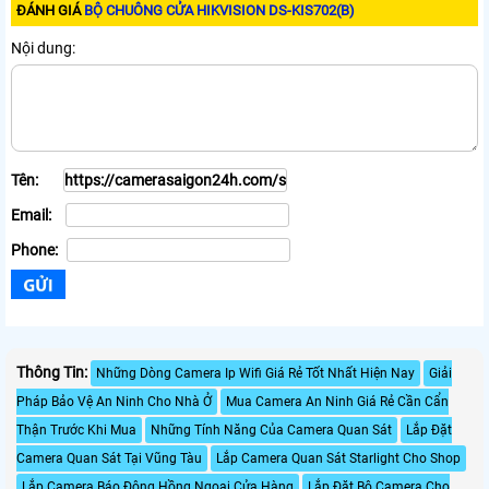
ĐÁNH GIÁ
BỘ CHUÔNG CỬA HIKVISION DS-KIS702(B)
Nội dung:
Tên:
Email:
Phone:
Thông Tin:
Những Dòng Camera Ip Wifi Giá Rẻ Tốt Nhất Hiện Nay
Giải
Pháp Bảo Vệ An Ninh Cho Nhà Ở
Mua Camera An Ninh Giá Rẻ Cần Cẩn
Thận Trước Khi Mua
Những Tính Năng Của Camera Quan Sát
Lắp Đặt
Camera Quan Sát Tại Vũng Tàu
Lắp Camera Quan Sát Starlight Cho Shop
Lắp Camera Báo Động Hồng Ngoại Cửa Hàng
Lắp Đặt Bộ Camera Cho