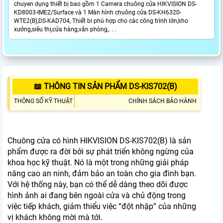
chuyen dụng thiết bị bao gồm 1 Camera chuông cửa HIKVISION DS-
KD8003-IME2/Surface và 1 Màn hình chuông cửa DS-KH6320-
WTE2(B),DS-KAD704, Thiết bi phù hợp cho các công trính lớn,kho
xưởng,siêu thị,cửa hàng,văn phòng,. . .
📖 THÔNG TIN SẢN PHẨM DS-KIS702(B)
THÔNG SỐ KỸ THUẬT
CHÍNH SÁCH BẢO HÀNH
Chuông cửa có hình HIKVISION DS-KIS702(B) là sản
phẩm được ra đời bởi sự phát triển không ngừng của
khoa học kỹ thuật. Nó là một trong những giải pháp
nâng cao an ninh, đảm bảo an toàn cho gia đình bạn.
Với hệ thống này, bạn có thể dễ dàng theo dõi được
hình ảnh ai đang bên ngoài cửa và chủ động trong
việc tiếp khách, giảm thiểu việc “đột nhập” của những
vị khách không mời mà tới.