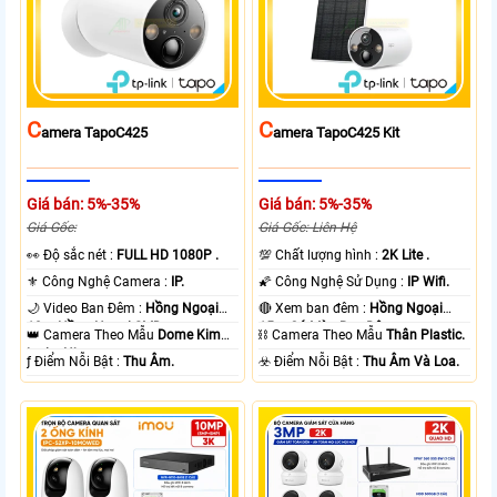
C
C
Amera TapoC425
Amera TapoC425 Kit
Giá bán: 5%-35%
Giá bán: 5%-35%
Giá Gốc:
Giá Gốc: Liên Hệ
️👀 Độ sắc nét :
FULL HD 1080P .
💯 Chất lượng hình :
2K Lite .
⚜️ Công Nghệ Camera :
IP.
🌠 Công Nghệ Sử Dụng :
IP Wifi.
🌙 Video Ban Đêm :
Hồng Ngoại
🔴 Xem ban đêm :
Hồng Ngoại
10m Hồng Ngoại SMD.
15m Có Màu Ban Ðêm.
👑 Camera Theo Mẫu
Dome Kim
⛓ Camera Theo Mẫu
Thân Plastic.
loại + Nhựa.
️ƒ Điểm Nỗi Bật :
Thu Âm.
️☣️ Điểm Nỗi Bật :
Thu Âm Và Loa.