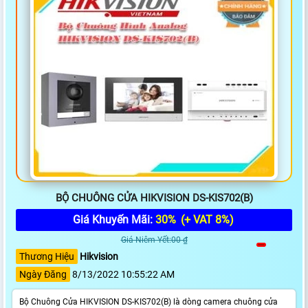
BỘ CHUÔNG CỬA HIKVISION DS-KIS702(B)
Giá Khuyến Mãi:
30%
(+ VAT 8%)
Giá Niêm Yết:00 ₫
Thương Hiệu
Hikvision
Ngày Đăng
8/13/2022 10:55:22 AM
Bộ Chuông Cửa HIKVISION DS-KIS702(B) là dòng camera chuông cửa