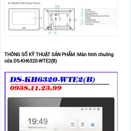
THÔNG SỐ KỸ THUẬT SẢN PHẨM :Màn hình chuông
cửa DS-KH6320-WTE2(B)