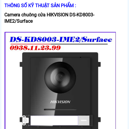
THÔNG SỐ KỸ THUẬT SẢN PHẨM :
Camera chuông cửa HIKVISION DS-KD8003-
IME2/Surface