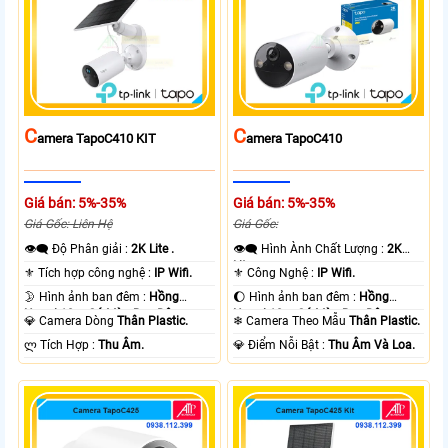
C
C
Amera TapoC410 KIT
Amera TapoC410
Giá bán: 5%-35%
Giá bán: 5%-35%
Giá Gốc: Liên Hệ
Giá Gốc:
👁️‍🗨 Độ Phân giải :
2K Lite .
👁️‍🗨 Hình Ành Chất Lượng :
2K
Lite .
⚜️ Tích hợp công nghệ :
IP Wifi.
⚜️ Công Nghệ :
IP Wifi.
🌛 Hình ảnh ban đêm :
Hồng
🌔 Hình ảnh ban đêm :
Hồng
Ngoại 10m Có Màu Ban Ðêm.
Ngoại 10m Có Màu Ban Ðêm.
💎 Camera Dòng
Thân Plastic.
❄ Camera Theo Mẫu
Thân Plastic.
️ლ Tích Hợp :
Thu Âm.
️💎 Điểm Nỗi Bật :
Thu Âm Và Loa.