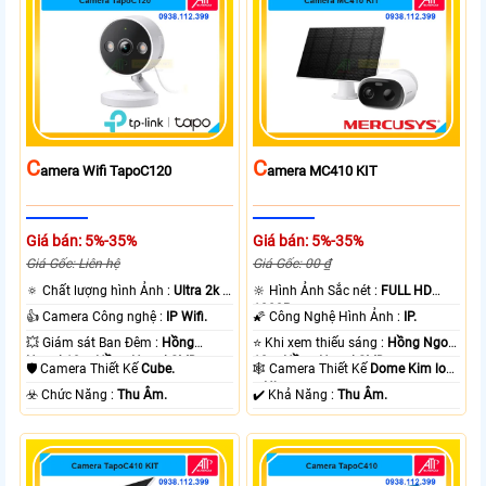
C
C
Amera Wifi TapoC120
Amera MC410 KIT
Giá bán: 5%-35%
Giá bán: 5%-35%
Giá Gốc: Liên hệ
Giá Gốc: 00 ₫
🔅 Chất lượng hình Ảnh :
Ultra 2k +
🔆 Hình Ảnh Sắc nét :
FULL HD
.
1080P .
👍 Camera Công nghệ :
IP Wifi.
🌠 Công Nghệ Hình Ảnh :
IP.
💥 Giám sát Ban Đêm :
Hồng
⭐ Khi xem thiếu sáng :
Hồng Ngoại
Ngoại 10m Hồng Ngoại SMD.
10m Hồng Ngoại SMD.
🛡 Camera Thiết Kế
Cube.
🕸️ Camera Thiết Kế
Dome Kim loại
+ Nhựa.
️☣️ Chức Năng :
Thu Âm.
️✔️ Khả Năng :
Thu Âm.