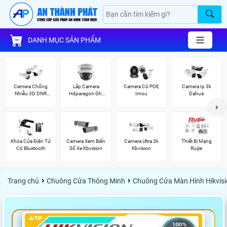
DANH MỤC SẢN PHẨM
Camera Chống
Lắp Camera
Camera Có POE
Camera Ip 3k
Nhiễu 3D DNR
Hdparagon Ghi
Imou
Dahua
Hikvison
Âm
Khóa Cửa Điện Tử
Camera Xem Biển
Camera Ultra 3k
Thiết Bị Mạng
Có Bluetooth
Số Xe Kbvision
Kbvision
Ruijie
›
›
Trang chủ
Chuông Cửa Thông Minh
Chuông Cửa Màn Hình Hikvis