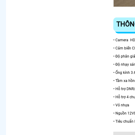
THÔNG
• Camera HD
• Cảm biế
• Độ phân gi
• Độ nhạy sa
• Ống kính 
• Tầm xa hồ
• Hỗ trợ D
• Hỗ trợ 4 c
• Vỏ nhựa
• Nguồn 12
• Tiêu chuẩn