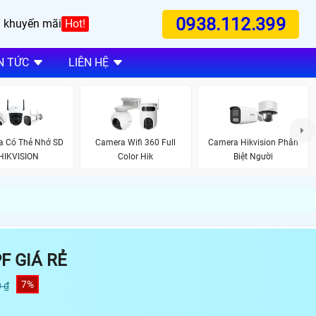
0938.112.399
 khuyến mãi
Hot!
N TỨC
LIÊN HỆ
a Có Thẻ Nhớ SD
Camera Wifi 360 Full
Camera Hikvision Phân
HIKVISION
Color Hik
Biệt Người
F GIÁ RẺ
7%
 ₫