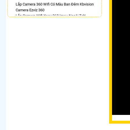
Lắp Camera 360 Wifi Có Màu Ban Đêm Kbvision
Camera Ezviz 360
Lắp Camera Wifi Xoay 360 Imou Ngoài Trời
Camera Hilook Xoay 360
Camera Wifi Hikvision Xoay 360
Camera 360 Chống Trộm Hikvision
Lắp Camera Wifi Hikvision Ngoài Trời Xoay 360
Giá Rẻ
Lắp Camera Xoay 360
LẮP CAMERA THEO NHU CẦU
Lắp Camera Văn Phòng Giá Rẻ
Lắp Camera Nhà Xưởng Giá Rẻ
Lắp Camera Gia Đình Giá Rẻ
Lắp Camera Kho Hàng Giá Rẻ
Lắp Camera Cửa Hàng Giá Rẻ
Lắp Camera Wifi Giá Rẻ Chính Hãng
Lắp Camera Công Trình Giá Rẻ
Camera 360 Giá Rẻ