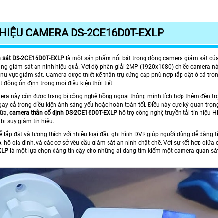
THIỆU CAMERA DS-2CE16D0T-EXLP
 sát DS-2CE16D0T-EXLP
là một sản phẩm nổi bật trong dòng camera giám sát của 
năng giám sát an ninh hiệu quả. Với độ phân giải 2MP (1920x1080) chiếc camera này
hu vực giám sát. Camera được thiết kế thân trụ cứng cáp phù hợp lắp đặt ở cả tron
động ổn định trong mọi điều kiện thời tiết.
era này còn được trang bị công nghệ hồng ngoại thông minh tích hợp thêm đèn t
ngay cả trong điều kiện ánh sáng yếu hoặc hoàn toàn tối. Điều này cực kỳ quan trọ
nữa,
camera thân cố định DS-2CE16D0T-EXLP
hỗ trợ công nghệ truyền tải tín hiệu 
bị suy giảm tín hiệu.
 lắp đặt và tương thích với nhiều loại đầu ghi hình DVR giúp người dùng dễ dàng t
 hộ gia đình, và các cơ sở yêu cầu giám sát an ninh chặt chẽ. Với sự kết hợp giữa
XLP
là một lựa chọn đáng tin cậy cho những ai đang tìm kiếm một camera quan sát