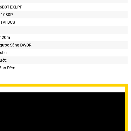
6D0T-EXLPF
 1080P
 TVI BCS
or 20m
gược Sáng DWDR
stic
ước
Ban Ðêm