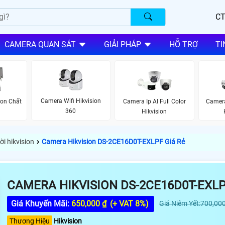
CT
CAMERA QUAN SÁT
GIẢI PHÁP
HỖ TRỢ
TI
Camera Wifi Hikvision
ion Chất
Camera Ip AI Full Color
Camer
360
Hikvision
›
i hikvision
Camera Hikvision DS-2CE16D0T-EXLPF Giá Rẻ
CAMERA HIKVISION DS-2CE16D0T-EXLP
Giá Khuyến Mãi:
650,000 ₫
(+ VAT 8%)
Giá Niêm Yết:700,000
Thương Hiệu
Hikvision