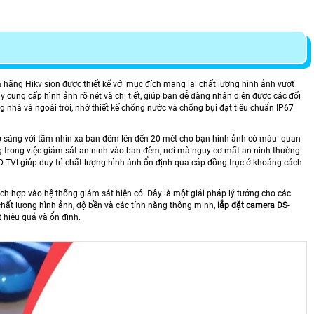
hãng Hikvision được thiết kế với mục đích mang lại chất lượng hình ảnh vượt
 cung cấp hình ảnh rõ nét và chi tiết, giúp bạn dễ dàng nhận diện được các đối
g nhà và ngoài trời, nhờ thiết kế chống nước và chống bụi đạt tiêu chuẩn IP67
rợ sáng với tầm nhìn xa ban đêm lên đến 20 mét cho bạn hình ảnh có màu quan
ng trong việc giám sát an ninh vào ban đêm, nơi mà nguy cơ mất an ninh thường
HD-TVI giúp duy trì chất lượng hình ảnh ổn định qua cáp đồng trục ở khoảng cách
ích hợp vào hệ thống giám sát hiện có. Đây là một giải pháp lý tưởng cho các
 chất lượng hình ảnh, độ bền và các tính năng thông minh,
lắp đặt camera DS-
 hiệu quả và ổn định.