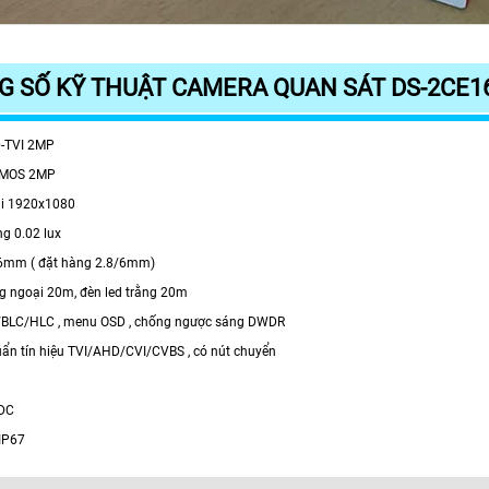
 SỐ KỸ THUẬT CAMERA QUAN SÁT DS-2CE1
-TVI 2MP
n CMOS 2MP
ải 1920x1080
́ng 0.02 lux
3.6mm ( đặt hàng 2.8/6mm)
ng ngoại 20m, đèn led trằng 20m
NR/BLC/HLC , menu OSD , chống ngược sáng DWDR
huẩn tín hiệu TVI/AHD/CVI/CVBS , có nút chuyển
VDC
 IP67