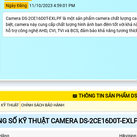
Ngày Đăng
11/10/2023 4:59:01 PM
Camera DS-2CE16D0T-EXLPF là một sản phẩm camera chất lượng cao,
biệt, camera này cung cấp chất lượng hình ảnh ban đêm tốt với khả
hỗ trợ công nghệ AHD, CVI, TVI và BCS, đảm bảo khả năng tương thích 
📖 THÔNG TIN SẢN PHẨM DS
 KỸ THUẬT
CHÍNH SÁCH BẢO HÀNH
G SỐ KỸ THUẬT CAMERA DS-2CE16D0T-EXL
Hãng
Hikvision