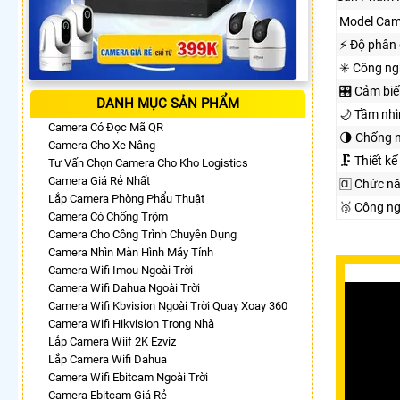
Model Cam
️⚡ Độ phân 
✳️ Công n
🎛 Cảm biế
DANH MỤC SẢN PHẨM
🌙 Tầm nh
Camera Có Đọc Mã QR
🌗 Chống 
Camera Cho Xe Nâng
🗜️ Thiết kế
Tư Vấn Chọn Camera Cho Kho Logistics
Camera Giá Rẻ Nhất
🆑 Chức n
Lắp Camera Phòng Phẩu Thuật
🥉 Công n
Camera Có Chống Trộm
Camera Cho Công Trình Chuyên Dụng
Camera Nhìn Màn Hình Máy Tính
Camera Wifi Imou Ngoài Trời
Camera Wifi Dahua Ngoài Trời
Camera Wifi Kbvision Ngoài Trời Quay Xoay 360
Camera Wifi Hikvision Trong Nhà
Lắp Camera Wiif 2K Ezviz
Lắp Camera Wifi Dahua
Camera Wifi Ebitcam Ngoài Trời
Camera Ebitcam Giá Rẻ