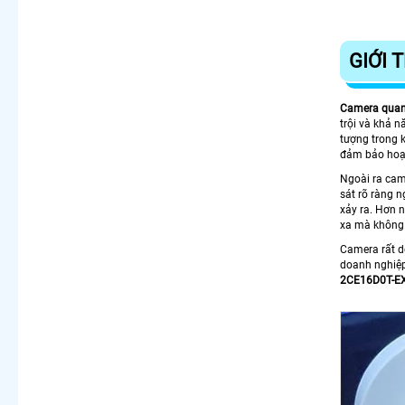
GIỚI 
Camera quan
trội và khả 
tượng trong k
đảm bảo hoạt 
Ngoài ra cam
sát rõ ràng 
xảy ra. Hơn 
xa mà không 
Camera rất dễ
doanh nghiệp,
2CE16D0T-E