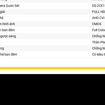
era Quan Sát
DS-2CE1
giải
FULL HD
ghệ
AHD CVI
n hình ảnh
CMOS
ìn ban đêm
Full Col
ngược sáng
Chống N
Thân Pla
ăng
Chống N
ghệ ban đêm
Có Màu 