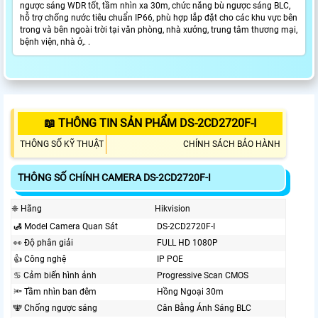
ngược sáng WDR tốt, tầm nhìn xa 30m, chức năng bù ngược sáng BLC,
hỗ trợ chống nước tiêu chuẩn IP66, phù hợp lắp đặt cho các khu vực bên
trong và bên ngoài trời tại văn phòng, nhà xưởng, trung tâm thương mại,
bệnh viện, nhà ở,. .
📖 THÔNG TIN SẢN PHẨM DS-2CD2720F-I
THÔNG SỐ KỸ THUẬT
CHÍNH SÁCH BẢO HÀNH
THÔNG SỐ CHÍNH CAMERA DS-2CD2720F-I
❈ Hãng
Hikvision
🛃 Model Camera Quan Sát
DS-2CD2720F-I
️👀 Độ phân giải
FULL HD 1080P
👍 Công nghệ
IP POE
♋ Cảm biến hình ảnh
Progressive Scan CMOS
🔦 Tầm nhìn ban đêm
Hồng Ngoại 30m
🕎 Chống ngược sáng
Cân Bằng Ánh Sáng BLC