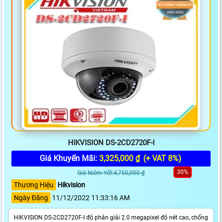
HIKVISION DS-2CD2720F-I
Giá Khuyến Mãi:
3,325,000 ₫
(+ VAT 8%)
30%
Giá Niêm Yết:4,750,000 ₫
Thương Hiệu
Hikvision
Ngày Đăng
11/12/2022 11:33:16 AM
HIKVISION DS-2CD2720F-I độ phân giải 2.0 megapixel độ nét cao, chống