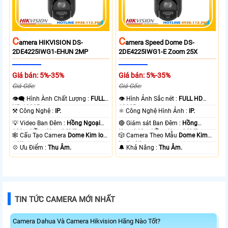
C
C
Amera HIKVISION DS-
Amera Speed Dome DS-
2DE4225IWG1-EHUN 2MP
2DE4225IWG1-E Zoom 25X
Giá bán: 5%-35%
Giá bán: 5%-35%
Giá Gốc:
Giá Gốc:
👁️‍🗨 Hình Ành Chất Lượng :
FULL
👁 Hình Ảnh Sắc nét :
FULL HD
HD 1080P .
1080P .
⚒ Công Nghệ :
IP.
⚛️ Công Nghệ Hình Ảnh :
IP.
💡 Video Ban Đêm :
Hồng Ngoại
🔴 Giám sát Ban Đêm :
Hồng
100m Hồng Ngoại SMD.
Ngoại 10m Hồng Ngoại SMD.
🕸️ Cấu Tạo Camera
Dome Kim loại
🎲 Camera Theo Mẫu
Dome Kim
+ Nhựa.
loại + Nhựa.
️💠 Ưu Điểm :
Thu Âm.
️🔔 Khả Năng :
Thu Âm.
TIN TỨC CAMERA MỚI NHẤT
Camera Dahua Và Camera Hikvision Hãng Nào Tốt?