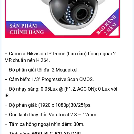
– Camera Hikvision IP Dome (bán cầu) hồng ngoại 2
MP, chuẩn nén H.264.
– Độ phân giải tối đa: 2 Megapixel.
– Cảm biến: 1/3″ Progressive Scan CMOS.
– Độ nhạy sáng: 0.05Lux @ (F1.2, AGC ON); 0 Lux với
IR.
– Độ phản giải: (1920 x 1080p)30/25fps.
– Ống kính thay đổi: Vari-focal 2.8 – 12mm.
– Tầm xa hồng ngoại nhìn đêm: 30m.
– Tính năng WDR, BLC, ICR, 3D DNR.