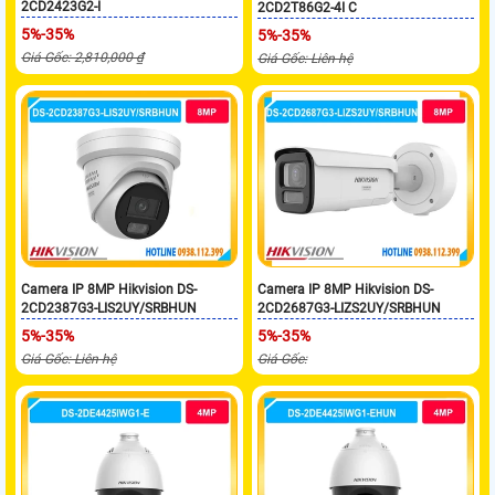
2CD2423G2-I
2CD2T86G2-4I C
5%-35%
5%-35%
Giá Gốc: 2,810,000 ₫
Giá Gốc: Liên hệ
Camera IP 8MP Hikvision DS-
Camera IP 8MP Hikvision DS-
2CD2387G3-LIS2UY/SRBHUN
2CD2687G3-LIZS2UY/SRBHUN
5%-35%
5%-35%
Giá Gốc: Liên hệ
Giá Gốc: