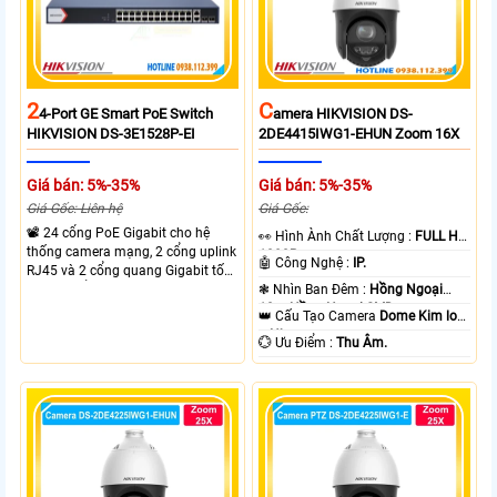
2
C
4-Port GE Smart PoE Switch
Amera HIKVISION DS-
HIKVISION DS-3E1528P-EI
2DE4415IWG1-EHUN Zoom 16X
Giá bán: 5%-35%
Giá bán: 5%-35%
Giá Gốc: Liên hệ
Giá Gốc:
📽 24 cổng PoE Gigabit cho hệ
️👀 Hình Ành Chất Lượng :
FULL HD
thống camera mạng, 2 cổng uplink
1080P .
🤖️ Công Nghệ :
IP.
RJ45 và 2 cổng quang Gigabit tốc
độ cao, Tổng công suất PoE 370W
❃ Nhìn Ban Đêm :
Hồng Ngoại
cấp nguồn nhiều thiết bị.
10m Hồng Ngoại SMD.
👑 Cấu Tạo Camera
Dome Kim loại
+ Nhựa.
️💮 Ưu Điểm :
Thu Âm.