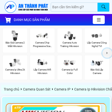
DANH MỤC SẢN PHẨM
Báo Giá Camera 2
Camera Chip
Camera Auto
Lắp Camera Công
Mắt Hikvision
Progressive Scan
Traking Hikvision
Nghệ TVI
CMOS Hikvision
Camera Ip Ultra 2k
Lắp Camera Wifi
Camera Ip Full
Báo Giá Lắp
Hikvision
Hikvision
Color
Camera
›
›
›
Trang chủ
Camera Quan Sát
Camera IP
Camera Ip Hikvision Ch