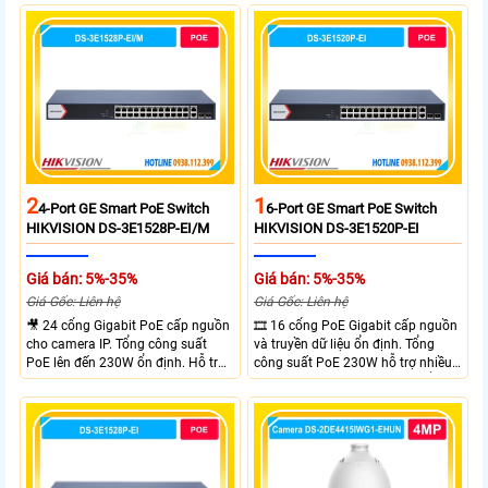
Uplink Ports.
Gigabit và 2 cổng quang SFP mở
rộng linh hoạt. Hỗ trợ truyền PoE
xa tối đa lên đến 300 mét.
2
1
4-Port GE Smart PoE Switch
6-Port GE Smart PoE Switch
HIKVISION DS-3E1528P-EI/M
HIKVISION DS-3E1520P-EI
Giá bán: 5%-35%
Giá bán: 5%-35%
Giá Gốc: Liên hệ
Giá Gốc: Liên hệ
🎥 24 cổng Gigabit PoE cấp nguồn
🎞 16 cổng PoE Gigabit cấp nguồn
cho camera IP. Tổng công suất
và truyền dữ liệu ổn định. Tổng
PoE lên đến 230W ổn định. Hỗ trợ
công suất PoE 230W hỗ trợ nhiều
truyền PoE xa đến 300 mét. Băng
thiết bị cùng lúc. Tốc độ chuyển
thông chuyển mạch đạt 68 Gbps
mạch 68Gbps đảm bảo hiệu suất
mạnh mẽ.
cao ổn định. Hỗ trợ truyền PoE xa
lên đến 300m cho hệ thống
camera.