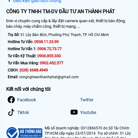
Điều kiện giao dịch chung
CÔNG TY TNHH TM-DV ĐẦU TƯ AN THÀNH PHÁT
Đơn vị chuyên cung cấp & lắp đặt camera quan sát, thiết bị báo động,
báo cháy, máy chấm công, thiết bị mạng, ...
Trụ Sở:
51 Lũy Bán Bích, Phường Phú Thạnh, TP. Hồ Chí Minh
0938.11.23.99
Hotline Tư Vấn:
0906.72.73.77
Hotline Tư Vấn 1:
0906.855.330
Tư Vấn Kỹ Thuật:
0902.452.577
Tư Vấn Mua Hàng:
(028) 6688.4949
CSKH:
Email:
congngheanthanhphat@gmail.com
Kết nối với chúng tôi
Facebook
Twitter
Tiktok
Youtube
Mã số doanh nghiệp: 0312866570 do Sở Tài Chính
TP.HCM cấp ngày 23/07/2014. Trụ sở chính: 51 Lũy