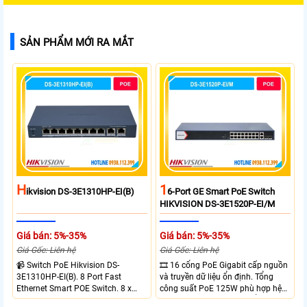
SẢN PHẨM MỚI RA MẮT
H
1
Ikvision DS-3E1310HP-EI(B)
6-Port GE Smart PoE Switch
HIKVISION DS-3E1520P-EI/M
Giá bán: 5%-35%
Giá bán: 5%-35%
Giá Gốc: Liên hệ
Giá Gốc: Liên hệ
📹 Switch PoE Hikvision DS-
🎞 16 cổng PoE Gigabit cấp nguồn
3E1310HP-EI(B). 8 Port Fast
và truyền dữ liệu ổn định. Tổng
Ethernet Smart POE Switch. 8 x
công suất PoE 125W phù hợp hệ
10/100M PoE Ports, 2 x Gigabit
thống camera IP vừa. 2 cổng RJ45