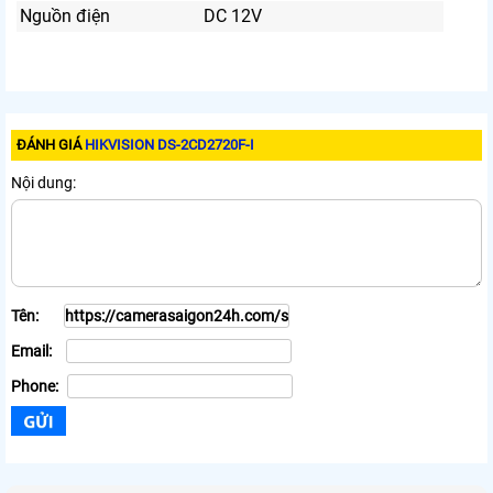
Nguồn điện
DC 12V
ĐÁNH GIÁ
HIKVISION DS-2CD2720F-I
Nội dung:
Tên:
Email:
Phone: