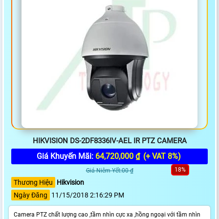
HIKVISION DS-2DF8336IV-AEL IR PTZ CAMERA
Giá Khuyến Mãi:
64,720,000 ₫
(+ VAT 8%)
18%
Giá Niêm Yết:00 ₫
Thương Hiệu
Hikvision
Ngày Đăng
11/15/2018 2:16:29 PM
Camera PTZ chất lượng cao ,tầm nhìn cực xa ,hồng ngoại với tầm nhìn