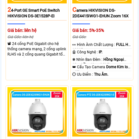
2
C
4-Port GE Smart PoE Switch
Amera HIKVISION DS-
HIKVISION DS-3E1528P-EI
2DE4415IWG1-EHUN Zoom 16X
Giá bán: liên hệ
Giá bán: 5%-35%
Giá Gốc: liên hệ
Giá Gốc:
📽 24 cổng PoE Gigabit cho hệ
️👀 Hình Ành Chất Lượng :
FULL HD
thống camera mạng, 2 cổng uplink
1080P .
🤖️ Công Nghệ :
IP.
RJ45 và 2 cổng quang Gigabit tốc
độ cao, Tổng công suất PoE 370W
❃ Nhìn Ban Đêm :
Hồng Ngoại
cấp nguồn nhiều thiết bị.
10m Hồng Ngoại SMD.
👑 Cấu Tạo Camera
Dome Kim loại
+ Nhựa.
️💮 Ưu Điểm :
Thu Âm.