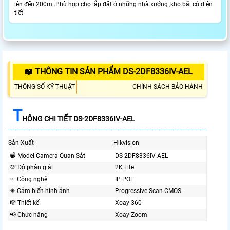
lên đến 200m .Phù hợp cho lắp đặt ở những nhà xưởng ,kho bãi có diện
tiết
📖 THÔNG TIN SẢN PHẨM DS-2DF8336IV-AEL
THÔNG SỐ KỸ THUẬT
CHÍNH SÁCH BẢO HÀNH
T
HÔNG CHI TIẾT DS-2DF8336IV-AEL
Sản Xuất
Hikvision
📽 Model Camera Quan Sát
DS-2DF8336IV-AEL
💯 Độ phân giải
2K Lite
⚛️ Công nghệ
IP POE
✴️ Cảm biến hình ảnh
Progressive Scan CMOS
🎼️ Thiết kế
Xoay 360
📢 Chức năng
Xoay Zoom