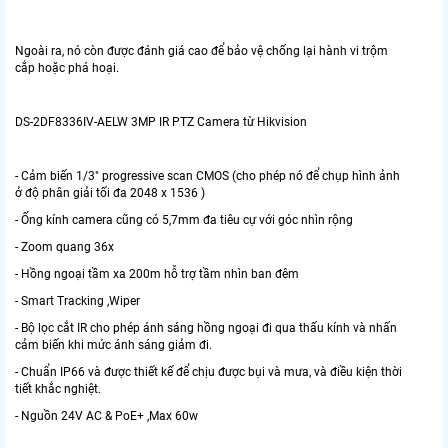
Ngoài ra, nó còn được đánh giá cao để bảo vệ chống lại hành vi trộm
cắp hoặc phá hoại.
DS-2DF8336IV-AELW 3MP IR PTZ Camera từ Hikvision
- Cảm biến 1/3" progressive scan CMOS (cho phép nó để chụp hình ảnh
ở độ phân giải tối đa 2048 x 1536 )
- Ống kính camera cũng có 5,7mm đa tiêu cự với góc nhìn rộng
- Zoom quang 36x
- Hồng ngoại tầm xa 200m hỗ trợ tầm nhìn ban đêm
- Smart Tracking ,Wiper
- Bộ lọc cắt IR cho phép ánh sáng hồng ngoại đi qua thấu kính và nhấn
cảm biến khi mức ánh sáng giảm đi.
- Chuẩn IP66 và được thiết kế để chịu được bụi và mưa, và điều kiện thời
tiết khắc nghiệt.
- Nguồn 24V AC & PoE+ ,Max 60w