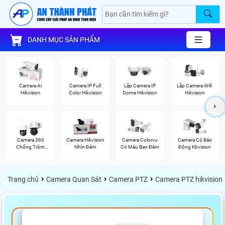
DANH MỤC SẢN PHẨM
Camera Ai
Camera IP Full
Lắp Camera IP
Lắp Camera Wifi
Hikvision
Color Hikvision
Dome Hikvision
Hikvision
Camera 360
Camera Hikvision
Camera Colorvu
Camera Có Báo
Chống Trộm
Nhìn Đêm
Có Màu Ban Đêm
Động Kbvision
Hikvision
›
›
›
Trang chủ
Camera Quan Sát
Camera PTZ
Camera PTZ hikvision