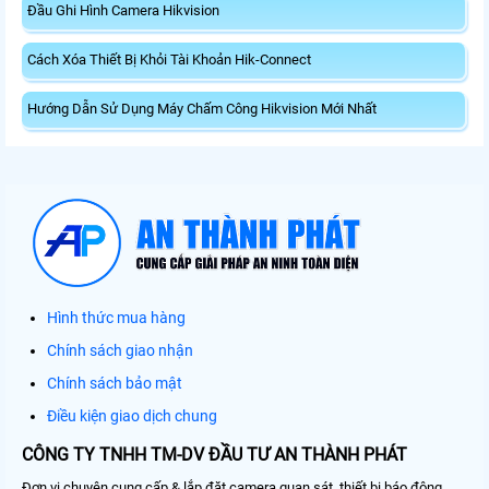
Đầu Ghi Hình Camera Hikvision
Cách Xóa Thiết Bị Khỏi Tài Khoản Hik-Connect
Hướng Dẫn Sử Dụng Máy Chấm Công Hikvision Mới Nhất
Hình thức mua hàng
Chính sách giao nhận
Chính sách bảo mật
Điều kiện giao dịch chung
CÔNG TY TNHH TM-DV ĐẦU TƯ AN THÀNH PHÁT
Đơn vị chuyên cung cấp & lắp đặt camera quan sát, thiết bị báo động,