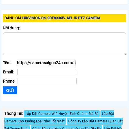
ĐÁNH GIÁ
HIKVISION DS-2DF8336IV-AEL IR PTZ CAMERA
Nội dung:
Tên:
Email:
Phone:
Thông Tin:
Lắp Đặt Camera Wifi Huyện Bình Chánh Giá Rẻ
Lắp Đặt
Camera Kho Xưởng Loại Nào Tốt Nhất
Công Ty Lắp Đặt Camera Quan Sát
Tại Quảng Ngãi
Cảnh Báo Khi Mua Camera Quan Sát Giá Rẻ
Lắp Đặt Hệ