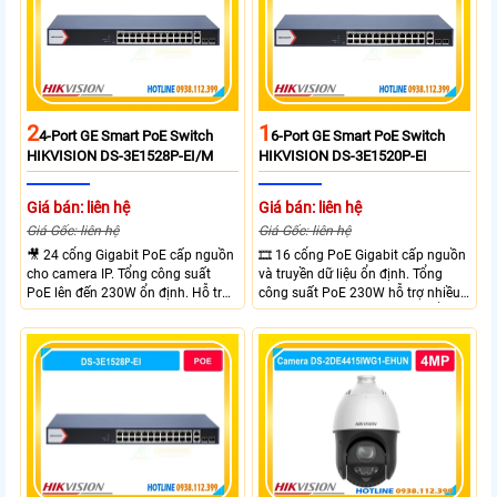
2
1
4-Port GE Smart PoE Switch
6-Port GE Smart PoE Switch
HIKVISION DS-3E1528P-EI/M
HIKVISION DS-3E1520P-EI
Giá bán: liên hệ
Giá bán: liên hệ
Giá Gốc: liên hệ
Giá Gốc: liên hệ
🎥 24 cổng Gigabit PoE cấp nguồn
🎞 16 cổng PoE Gigabit cấp nguồn
cho camera IP. Tổng công suất
và truyền dữ liệu ổn định. Tổng
PoE lên đến 230W ổn định. Hỗ trợ
công suất PoE 230W hỗ trợ nhiều
truyền PoE xa đến 300 mét. Băng
thiết bị cùng lúc. Tốc độ chuyển
thông chuyển mạch đạt 68 Gbps
mạch 68Gbps đảm bảo hiệu suất
mạnh mẽ.
cao ổn định. Hỗ trợ truyền PoE xa
lên đến 300m cho hệ thống
camera.