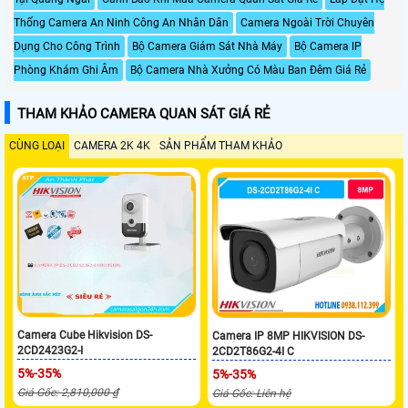
Thống Camera An Ninh Công An Nhân Dân
Camera Ngoài Trời Chuyên
Dụng Cho Công Trình
Bộ Camera Giám Sát Nhà Máy
Bộ Camera IP
Phòng Khám Ghi Âm
Bộ Camera Nhà Xưởng Có Màu Ban Đêm Giá Rẻ
THAM KHẢO CAMERA QUAN SÁT GIÁ RẺ
CÙNG LOẠI
CAMERA 2K 4K
SẢN PHẨM THAM KHẢO
Camera Cube Hikvision DS-
Camera IP 8MP HIKVISION DS-
2CD2423G2-I
2CD2T86G2-4I C
5%-35%
5%-35%
Giá Gốc: 2,810,000 ₫
Giá Gốc: Liên hệ