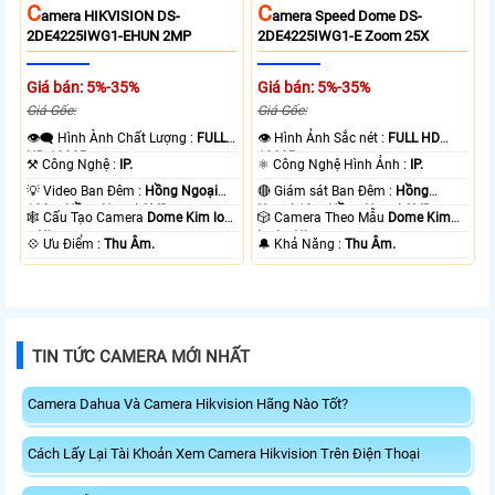
C
C
Amera HIKVISION DS-
Amera Speed Dome DS-
2DE4225IWG1-EHUN 2MP
2DE4225IWG1-E Zoom 25X
Giá bán: 5%-35%
Giá bán: 5%-35%
Giá Gốc:
Giá Gốc:
👁️‍🗨 Hình Ành Chất Lượng :
FULL
👁 Hình Ảnh Sắc nét :
FULL HD
HD 1080P .
1080P .
⚒ Công Nghệ :
IP.
⚛️ Công Nghệ Hình Ảnh :
IP.
💡 Video Ban Đêm :
Hồng Ngoại
🔴 Giám sát Ban Đêm :
Hồng
100m Hồng Ngoại SMD.
Ngoại 10m Hồng Ngoại SMD.
🕸️ Cấu Tạo Camera
Dome Kim loại
🎲 Camera Theo Mẫu
Dome Kim
+ Nhựa.
loại + Nhựa.
️💠 Ưu Điểm :
Thu Âm.
️🔔 Khả Năng :
Thu Âm.
TIN TỨC CAMERA MỚI NHẤT
Camera Dahua Và Camera Hikvision Hãng Nào Tốt?
Cách Lấy Lại Tài Khoản Xem Camera Hikvision Trên Điện Thoại