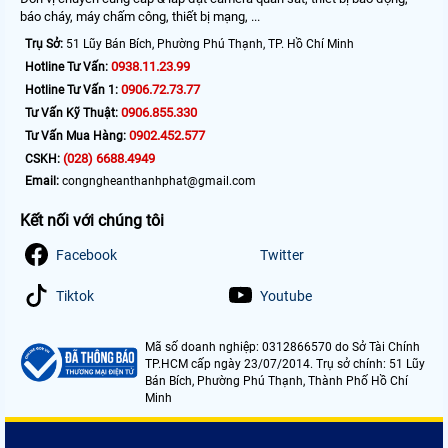
báo cháy, máy chấm công, thiết bị mạng, ...
Trụ Sở:
51 Lũy Bán Bích, Phường Phú Thạnh, TP. Hồ Chí Minh
0938.11.23.99
Hotline Tư Vấn:
0906.72.73.77
Hotline Tư Vấn 1:
0906.855.330
Tư Vấn Kỹ Thuật:
0902.452.577
Tư Vấn Mua Hàng:
(028) 6688.4949
CSKH:
Email:
congngheanthanhphat@gmail.com
Kết nối với chúng tôi
Facebook
Twitter
Tiktok
Youtube
Mã số doanh nghiệp: 0312866570 do Sở Tài Chính
TP.HCM cấp ngày 23/07/2014. Trụ sở chính: 51 Lũy
Bán Bích, Phường Phú Thạnh, Thành Phố Hồ Chí
Minh