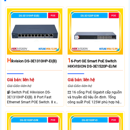
H
1
Ikvision DS-3E1310HP-EI(B)
6-Port GE Smart PoE Switch
HIKVISION DS-3E1520P-EI/M
Giá bán: liên hệ
Giá bán: liên hệ
Giá Gốc: liên hệ
Giá Gốc: liên hệ
📹 Switch PoE Hikvision DS-
🎞 16 cổng PoE Gigabit cấp nguồn
3E1310HP-EI(B). 8 Port Fast
và truyền dữ liệu ổn định. Tổng
Ethernet Smart POE Switch. 8 x
công suất PoE 125W phù hợp hệ
10/100M PoE Ports, 2 x Gigabit
thống camera IP vừa. 2 cổng RJ45
Uplink Ports.
Gigabit và 2 cổng quang SFP mở
rộng linh hoạt. Hỗ trợ truyền PoE
xa tối đa lên đến 300 mét.