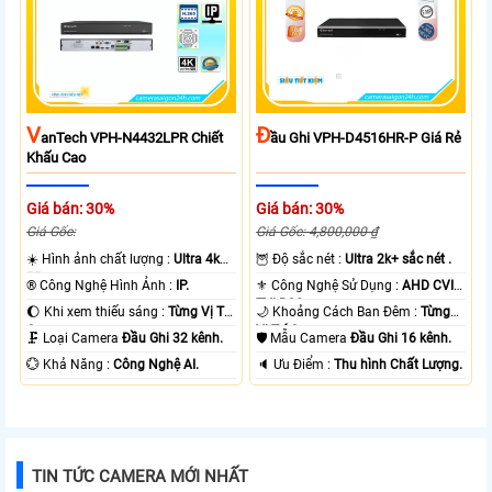
V
Đ
AnTech VPH-N4432LPR Chiết
Ầu Ghi VPH-D4516HR-P Giá Rẻ
Khấu Cao
Giá bán: 30%
Giá bán: 30%
Giá Gốc:
Giá Gốc: 4,800,000 ₫
☀️ Hình ảnh chất lượng :
Ultra 4k
🦉 Độ sắc nét :
Ultra 2k+ sắc nét .
👍🏾 .
®️ Công Nghệ Hình Ảnh :
IP.
⚜️ Công Nghệ Sử Dụng :
AHD CVI
TVI BCS.
🌔 Khi xem thiếu sáng :
Từng Vị Trí
🌙 Khoảng Cách Ban Đêm :
Từng
Camera .
Vị Trí Camera .
🗜️ Loại Camera
Đầu Ghi 32 kênh.
🛡 Mẫu Camera
Đầu Ghi 16 kênh.
️💮 Khả Năng :
Công Nghệ AI.
️🔈 Ưu Điểm :
Thu hình Chất Lượng.
TIN TỨC CAMERA MỚI NHẤT