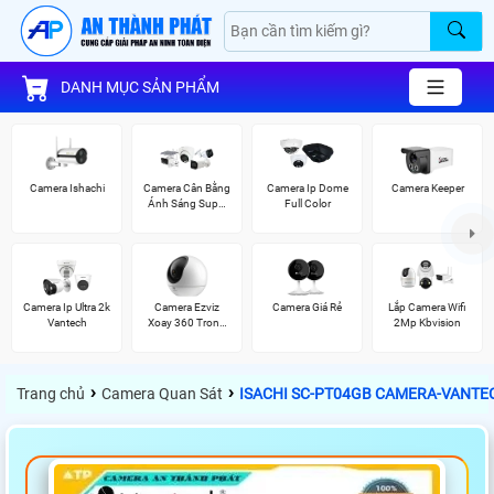
DANH MỤC SẢN PHẨM
Camera Ishachi
Camera Cân Bằng
Camera Ip Dome
Camera Keeper
Ánh Sáng Super
Full Color
Adapt
Camera Ip Ultra 2k
Camera Ezviz
Camera Giá Rẻ
Lắp Camera Wifi
Vantech
Xoay 360 Trong
2Mp Kbvision
Nhà
›
›
Trang chủ
Camera Quan Sát
ISACHI SC-PT04GB CAMERA-VANTE