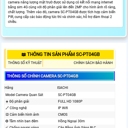
camera năng lượng mặt trườ được sử dụng có kết nối mạng internet
bằng sim 4G cùng với độ phân giải lên đến 2MP cho hình ảnh rõ ràng,
chất lượng. Thêm vào đó, camera SC-PT04GB được tích hợp cảm biến
PIR, cung cấp các báo động tức thì và chính xác, hỗ trợ đàm thoại 2
chiều.
📖 THÔNG TIN SẢN PHẨM SC-PT04GB
THÔNG SỐ KỸ THUẬT
CHÍNH SÁCH BẢO HÀNH
THÔNG SỐ CHÍNH CAMERA SC-PT04GB
Hãng
ISACHI
Model Camera Quan Sát
SC-PT04GB
☀️ Độ phân giải
FULL HD 1080P
🔗 Công nghệ
IP Wifi
🔳 Cảm biến hình ảnh
CMOS
✪ Tầm nhìn ban đêm
Hồng Ngoại 30m
☄️ Chống ngược sáng
Cân Bằng Ánh Sáng BLC