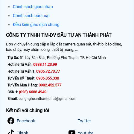
Chính sách giao nhận
Chính sách bảo mật
Điều kiện giao dịch chung
CÔNG TY TNHH TM-DV ĐẦU TƯ AN THÀNH PHÁT
Đơn vị chuyên cung cấp & lắp đặt camera quan sát, thiết bị báo động,
báo cháy, máy chấm công, thiết bị mạng, ...
Trụ Sở:
51 Lũy Bán Bích, Phường Phú Thạnh, TP. Hồ Chí Minh
0938.11.23.99
Hotline Tư Vấn:
0906.72.73.77
Hotline Tư Vấn 1:
0906.855.330
Tư Vấn Kỹ Thuật:
0902.452.577
Tư Vấn Mua Hàng:
(028) 6688.4949
CSKH:
Email:
congngheanthanhphat@gmail.com
Kết nối với chúng tôi
Facebook
Twitter
Tiktok
Youtube