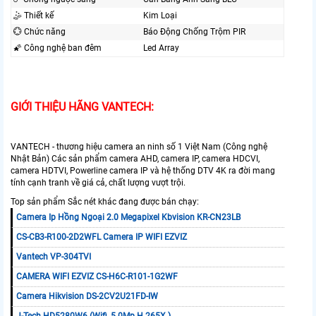
🤹 Thiết kế
Kim Loại
💮 Chức năng
Báo Động Chống Trộm PIR
🌠 Công nghệ ban đêm
Led Array
GIỚI THIỆU HÃNG VANTECH:
VANTECH - thương hiệu camera an ninh số 1 Việt Nam (Công nghệ
Nhật Bản) Các sản phẩm camera AHD, camera IP, camera HDCVI,
camera HDTVI, Powerline camera IP và hệ thống DTV 4K ra đời mang
tính cạnh tranh về giá cả, chất lượng vượt trội.
Top sản phẩm Sắc nét khác đang được bán chạy:
Camera Ip Hồng Ngoại 2.0 Megapixel Kbvision KR-CN23LB
CS-CB3-R100-2D2WFL Camera IP WIFI EZVIZ
Vantech VP-304TVI
CAMERA WIFI EZVIZ CS-H6C-R101-1G2WF
Camera Hikvision DS-2CV2U21FD-IW