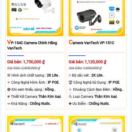
V
C
P-154C Camera Chính Hãng
Amera VanTech VP-151C
VanTech
Giá bán: 1,750,000 ₫
Giá bán: 1,120,000 ₫
Giá Gốc: 2,500,000 ₫
Giá Gốc: 1,600,000 ₫
💯 Hình ảnh chất lượng :
2K Lite .
️⚡ Độ sắc nét :
2K Lite .
⚛️ Công Nghệ Hình Ảnh :
IP POE.
🏆 Công Nghệ Sử Dụng :
IP POE.
🔴 Khi xem thiếu sáng :
Hồng
🔅 Khoảng Cách Ban Đêm :
Hồng
Ngoại 60m Led Array.
Ngoại 40m ONVIF.
❄ Thiết Kế Camera
Thân Kim loại.
💦 Loại Camera
Thân Kim loại.
️⇝ Khả Năng :
Chống Nước.
️✤ Ưu Điểm :
Chống Nước.