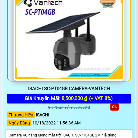
ISACHI SC-PT04GB CAMERA-VANTECH
Giá Khuyến Mãi:
8,500,000 ₫
(+ VAT 8%)
0%
Giá Niêm Yết:8,500,000 ₫
Thương Hiệu
ISACHI
Ngày Đăng
10/18/2022 11:56:36 AM
Camera 4G năng lượng mặt trời ISACHI SC-PT04GB 2MP là dòng