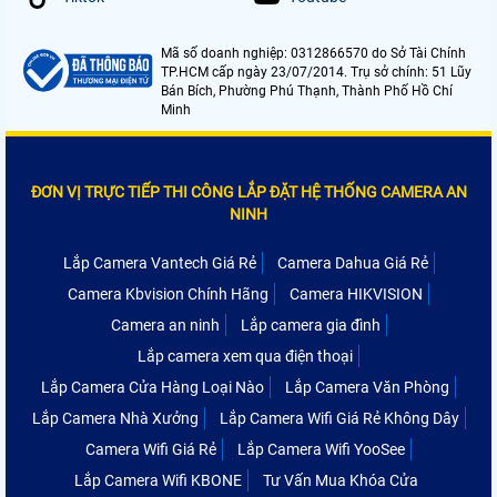
Mã số doanh nghiệp: 0312866570 do Sở Tài Chính
TP.HCM cấp ngày 23/07/2014. Trụ sở chính: 51 Lũy
Bán Bích, Phường Phú Thạnh, Thành Phố Hồ Chí
Minh
ĐƠN VỊ TRỰC TIẾP THI CÔNG LẮP ĐẶT HỆ THỐNG CAMERA AN
NINH
Lắp Camera Vantech Giá Rẻ
Camera Dahua Giá Rẻ
Camera Kbvision Chính Hãng
Camera HIKVISION
Camera an ninh
Lắp camera gia đình
Lắp camera xem qua điện thoại
Lắp Camera Cửa Hàng Loại Nào
Lắp Camera Văn Phòng
Lắp Camera Nhà Xưởng
Lắp Camera Wifi Giá Rẻ Không Dây
Camera Wifi Giá Rẻ
Lắp Camera Wifi YooSee
Lắp Camera Wifi KBONE
Tư Vấn Mua Khóa Cửa