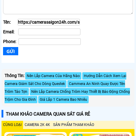
Tên:
Email:
Phone:
Thông Tin:
Nên Lắp Camera Của Hãng Nào
Hướng Dẫn Cách Xem Lại
Camera Giám Sát Cho Dòng Questek
Cammera An Ninh Quay Được Tên
Trôm Táo Tợn
Nên Lắp Camera Chống Trôm Hay Thiết Bị Báo Động Chống
Trộm Cho Gia Đình
Giá Lắp 1 Camera Bao Nhiêu
THAM KHẢO CAMERA QUAN SÁT GIÁ RẺ
CÙNG LOẠI
CAMERA 2K 4K
SẢN PHẨM THAM KHẢO