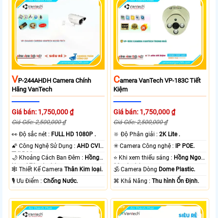
V
C
P-244AHDH Camera Chính
Amera VanTech VP-183C Tiết
Hãng VanTech
Kiệm
Giá bán: 1,750,000 ₫
Giá bán: 1,750,000 ₫
Giá Gốc: 2,500,000 ₫
Giá Gốc: 2,500,000 ₫
️👀 Độ sắc nét :
FULL HD 1080P .
🔆 Độ Phân giải :
2K Lite .
🌠 Công Nghệ Sử Dụng :
AHD CVI
✳️ Camera Công nghệ :
IP POE.
TVI BCS.
🌙 Khoảng Cách Ban Đêm :
Hồng
⭐ Khi xem thiếu sáng :
Hồng Ngoại
Ngoại 70m Led Array.
30m Led Array.
🕸️ Thiết Kế Camera
Thân Kim loại.
🕉️ Camera Dòng
Dome Plastic.
️🎙 Ưu Điểm :
Chống Nước.
️⌘ Khả Năng :
Thu hình Ổn Định.