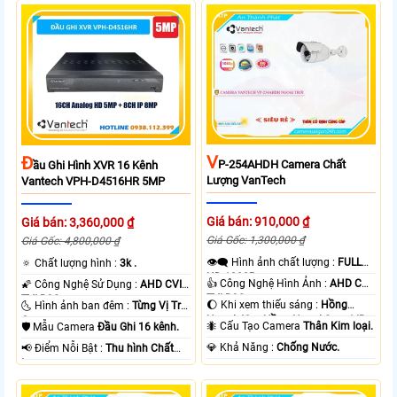
V
Đ
P-254AHDH Camera Chất
Ầu Ghi Hình XVR 16 Kênh
Lượng VanTech
Vantech VPH-D4516HR 5MP
Giá bán: 910,000 ₫
Giá bán: 3,360,000 ₫
Giá Gốc: 1,300,000 ₫
Giá Gốc: 4,800,000 ₫
👁️‍🗨 Hình ảnh chất lượng :
FULL
🔅 Chất lượng hình :
3k .
HD 1080P .
👍 Công Nghệ Hình Ảnh :
AHD CVI
🌠 Công Nghệ Sử Dụng :
AHD CVI
TVI BCS.
TVI BCS.
🌔 Khi xem thiếu sáng :
Hồng
🌜 Hình ảnh ban đêm :
Từng Vị Trí
Ngoại 40m Hồng Ngoại Smart IR.
Camera .
🐜 Cấu Tạo Camera
Thân Kim loại.
🛡 Mẫu Camera
Đầu Ghi 16 kênh.
️💎 Khả Năng :
Chống Nước.
️📢 Điểm Nỗi Bật :
Thu hình Chất
Lượng.