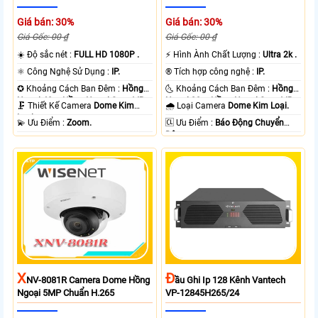
Giá bán: 30%
Giá bán: 30%
Giá Gốc: 00 ₫
Giá Gốc: 00 ₫
☀️ Độ sắc nét :
FULL HD 1080P .
️⚡ Hình Ành Chất Lượng :
Ultra 2k .
⚛️ Công Nghệ Sử Dụng :
IP.
®️ Tích hợp công nghệ :
IP.
✪ Khoảng Cách Ban Đêm :
Hồng
🌜 Khoảng Cách Ban Đêm :
Hồng
Ngoại 40m Hồng Ngoại Smart IR.
Ngoại 20m Hồng Ngoại Smart IR.
🗜️ Thiết Kế Camera
Dome Kim
🌧️ Loại Camera
Dome Kim Loại.
Loại.
️💫 Ưu Điểm :
Zoom.
️🆑 Ưu Điểm :
Báo Động Chuyển
Động.
X
Đ
NV-8081R Camera Dome Hồng
Ầu Ghi Ip 128 Kênh Vantech
Ngoại 5MP Chuẩn H.265
VP-12845H265/24