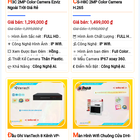
H
C
3C 2MP Color Camera Ezviz
S-H8C 2MP Color Camera
Ngoài Trời Giá Rẻ
H.265
Giá bán: 1,299,000 ₫
Giá bán: 1,499,000 ₫
Giá Gốc: 1,399,000 ₫
Giá Gốc: 1,990,000 ₫
✨ Hình Ảnh Sắc nét :
FULL HD
🦉 Hình Ành Chất Lượng :
FULL HD
1080P .
1080P .
⚜️ Công Nghệ Hình Ảnh :
IP Wifi.
🕉️ Công Nghệ :
IP Wifi.
💥 Xem Được Ban Đêm :
Hồng
🔅 Hình ảnh ban đêm :
Full Color
Ngoại 30m Có Màu Ban Ðêm.
15m Hồng Ngoại Smart IR.
🕉️ Thiết Kế Camera
Thân Plastic.
💢 Mẫu Camera
IP67 xoay 360.
️ლ Khả Năng :
Công Nghệ AI.
️₤ Điểm Nỗi Bật :
Công Nghệ AI.
Đ
M
Ầu Ghi VanTech 8 Kênh VP-
Àn Hình Wifi Chuông Cửa DHI-