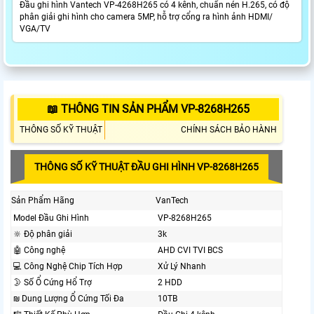
Đầu ghi hình Vantech VP-4268H265 có 4 kênh, chuẩn nén H.265, có độ
phân giải ghi hình cho camera 5MP, hỗ trợ cổng ra hình ảnh HDMI/
VGA/TV
📖 THÔNG TIN SẢN PHẨM VP-8268H265
THÔNG SỐ KỸ THUẬT
CHÍNH SÁCH BẢO HÀNH
THÔNG SỐ KỸ THUẬT ĐẦU GHI HÌNH VP-8268H265
Sản Phẩm Hãng
VanTech
Model Đầu Ghi Hình
VP-8268H265
🔆 Độ phân giải
3k
🤖️ Công nghệ
AHD CVI TVI BCS
💻 Công Nghệ Chip Tích Hợp
Xử Lý Nhanh
🌛 Số Ổ Cứng Hổ Trợ
2 HDD
₪ Dung Lượng Ổ Cứng Tối Đa
10TB