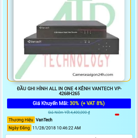
ĐẦU GHI HÌNH ALL IN ONE 4 KÊNH VANTECH VP-
4268H265
Giá Khuyến Mãi:
30%
(+ VAT 8%)
Giá Niêm Yết:4,400,000 ₫
Thương Hiệu
VanTech
Ngày Đăng
11/28/2018 10:46:22 AM