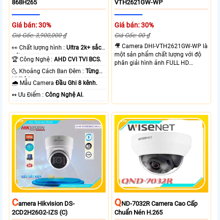
868H265
VTH2621GW-WP
Giá bán: 30%
Giá bán: 30%
Giá Gốc: 3,900,000 ₫
Giá Gốc: 00 ₫
🎥 Camera DHI-VTH2621GW-WP là
️👀 Chất lượng hình :
Ultra 2k+ sắc
một sản phẩm chất lượng với độ
nét .
🏆 Công Nghệ :
AHD CVI TVI BCS.
phân giải hình ảnh FULL HD
🌜 Khoảng Cách Ban Đêm :
Từng
1080P, cho phép xem ban đêm
Vị Trí Camera .
một cách rõ ràng. Sản phẩm được
🌧️ Mẫu Camera
Đầu Ghi 8 kênh.
trang bị công nghệ IP Wifi, giúp kết
️↭ Ưu Điểm :
Công Nghệ AI.
nối dễ dàng và linh hoạt. Khả năng
chuyên dụng của camera này là
cung cấp hình ảnh rõ ràng hơn dù
ở bất kỳ vị trí lắp đặt nào. Ngoài ra,
sản phẩm còn tích hợp màn hình
chuông cửa chắc chắn, thu âm và
loa, mang lại trải nghiệm tuyệt vời
cho người dùng.
C
Q
Amera Hikvision DS-
ND-7032R Camera Cao Cấp
2CD2H26G2-IZS (C)
Chuẩn Nén H.265