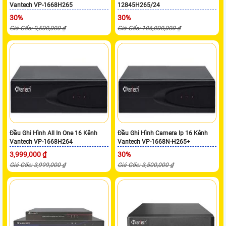
Vantech VP-1668H265
12845H265/24
30%
30%
Giá Gốc: 9,500,000 ₫
Giá Gốc: 106,000,000 ₫
Đầu Ghi Hình All In One 16 Kênh
Đầu Ghi Hình Camera Ip 16 Kênh
Vantech VP-1668H264
Vantech VP-1668N-H265+
3,999,000 ₫
30%
Giá Gốc: 3,999,000 ₫
Giá Gốc: 3,500,000 ₫