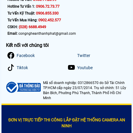
0906.72.73.77
Hotline Tư Vấn 1:
0906.855.330
Tư Vấn Kỹ Thuật:
0902.452.577
Tư Vấn Mua Hàng:
(028) 6688.4949
CSKH:
Email:
congngheanthanhphat@gmail.com
Kết nối với chúng tôi
Facebook
Twitter
Tiktok
Youtube
Mã số doanh nghiệp: 0312866570 do Sở Tài Chính
TP.HCM cấp ngày 23/07/2014. Trụ sở chính: 51 Lũy
Bán Bích, Phường Phú Thạnh, Thành Phố Hồ Chí
Minh
ĐƠN VỊ TRỰC TIẾP THI CÔNG LẮP ĐẶT HỆ THỐNG CAMERA AN
NINH