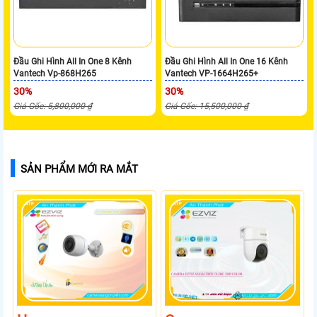
Đầu Ghi Hình All In One 8 Kênh
Đầu Ghi Hình All In One 16 Kênh
Vantech Vp-868H265
Vantech VP-1664H265+
30%
30%
Giá Gốc: 5,800,000 ₫
Giá Gốc: 15,500,000 ₫
SẢN PHẨM MỚI RA MẮT