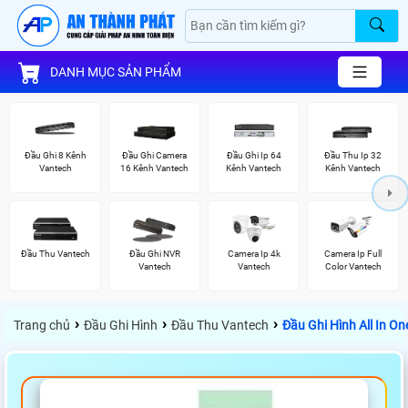
DANH MỤC SẢN PHẨM
Đầu Ghi 8 Kênh
Đầu Ghi Camera
Đầu Ghi Ip 64
Đầu Thu Ip 32
Vantech
16 Kênh Vantech
Kênh Vantech
Kênh Vantech
Đầu Thu Vantech
Đầu Ghi NVR
Camera Ip 4k
Camera Ip Full
Vantech
Vantech
Color Vantech
›
›
›
Trang chủ
Đầu Ghi Hình
Đầu Thu Vantech
Đầu Ghi Hình All In 