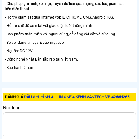
- Cho phép ghi hình, xem lại, truyền dữ liệu qua mạng, sao lưu, giám sát
trên điện thoại.
- Hỗ trợ giám sát qua internet với: IE, CHROME, CMS, Android, iOS.
- Hỗ trợ chế độ xem lại với giao diện lưới thông minh
- Sản phẩm thân thiện với người dùng, dễ dàng cài đặt và sử dụng
- Server đáng tin cậy & bảo mật cao
- Nguồn: DC 12V.
- Công nghệ Nhật Bản, lắp ráp tại Việt Nam.
- Bảo hành 2 năm.
ĐÁNH GIÁ
ĐẦU GHI HÌNH ALL IN ONE 4 KÊNH VANTECH VP-4268H265
Nội dung: