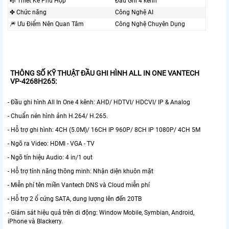
🎼️ Thiết Kế Phù Hợp
Đầu Ghi 4 kênh
✤ Chức năng
Công Nghệ AI
🎆 Ưu Điểm Nên Quan Tâm
Công Nghệ Chuyên Dụng
THÔNG SỐ KỸ THUẬT ĐẦU GHI HÌNH ALL IN ONE VANTECH
VP-4268H265:
- Đầu ghi hình All In One 4 kênh: AHD/ HDTVI/ HDCVI/ IP & Analog
- Chuẩn nén hình ảnh H.264/ H.265.
- Hỗ trợ ghi hình: 4CH (5.0M)/ 16CH IP 960P/ 8CH IP 1080P/ 4CH 5M
- Ngõ ra Video: HDMI - VGA - TV
- Ngõ tín hiệu Audio: 4 in/1 out
- Hỗ trợ tính năng thông minh: Nhận diện khuôn mặt
- Miễn phí tên miền Vantech DNS và Cloud miễn phí
- Hỗ trợ 2 ổ cứng SATA, dung lượng lên đến 20TB
- Giám sát hiệu quả trên di động: Window Mobile, Symbian, Android,
iPhone và Blackerry.