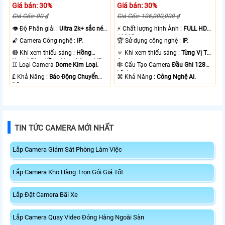
Giá bán: 30%
Giá bán: 30%
Giá Gốc: 00 ₫
Giá Gốc: 106,000,000 ₫
👁 Độ Phân giải :
Ultra 2k+ sắc nét
️⚡ Chất lượng hình Ảnh :
FULL HD
.
1080P .
🌠 Camera Công nghệ :
IP.
🏆 Sử dụng công nghệ :
IP.
🔴 Khi xem thiếu sáng :
Hồng
🔅 Khi xem thiếu sáng :
Từng Vị Trí
Ngoại 50m Hồng Ngoại Smart IR.
Camera .
♊ Loại Camera
Dome Kim Loại.
🕸️ Cấu Tạo Camera
Đầu Ghi 128
kênh.
️₤ Khả Năng :
Báo Động Chuyển
️⌘ Khả Năng :
Công Nghệ AI.
Động.
TIN TỨC CAMERA MỚI NHẤT
Lắp Camera Giám Sát Phòng Làm Việc
Lắp Camera Kho Hàng Trọn Gói Giá Tốt
Lắp Đặt Camera Bãi Xe
Lắp Camera Quay Video Đóng Hàng Ngoài Sàn