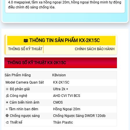
4.0 megapixel, tầm xa hồng ngoại 20m, hồng ngoại thông minh tự động
điều chỉnh độ sáng chống lóa.
📖 THÔNG TIN SẢN PHẨM KX-2K15C
THÔNG SỐ KỸ THUẬT
CHÍNH SÁCH BẢO HÀNH
THÔNG SỐ KỸ THUẬT KX-2K15C
Sản Phẩm Hãng
KBvision
Model Camera Quan Sát
KX-2K15C
🔆 Độ phân giải
Ultra 2k +
🕉️ Công nghệ
AHD CVI TVI BCS
✴️ Cảm biến hình ảnh
CMOS
⭐ Tầm nhìn ban đêm
Hồng Ngoại 20m
🛑 Chống ngược sáng
Chống Ngược Sáng DWDR 120db
🎨 Thiết kế
Thân Plastic