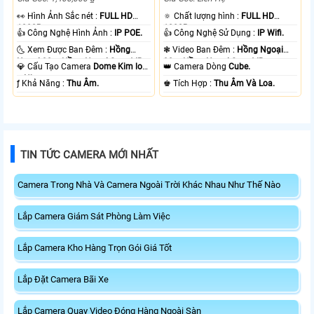
️👀 Hình Ảnh Sắc nét :
FULL HD
🔅 Chất lượng hình :
FULL HD
1080P .
1080P .
👍 Công Nghệ Hình Ảnh :
IP POE.
👍 Công Nghệ Sử Dụng :
IP Wifi.
🌜 Xem Được Ban Đêm :
Hồng
❃ Video Ban Đêm :
Hồng Ngoại
Ngoại 30m Hồng Ngoại Smart IR.
30m Hồng Ngoại Smart IR.
💎 Cấu Tạo Camera
Dome Kim loại
👑 Camera Dòng
Cube.
+ Nhựa.
️ƒ Khả Năng :
Thu Âm.
️♚ Tích Hợp :
Thu Âm Và Loa.
TIN TỨC CAMERA MỚI NHẤT
Camera Trong Nhà Và Camera Ngoài Trời Khác Nhau Như Thế Nào
Lắp Camera Giám Sát Phòng Làm Việc
Lắp Camera Kho Hàng Trọn Gói Giá Tốt
Lắp Đặt Camera Bãi Xe
Lắp Camera Quay Video Đóng Hàng Ngoài Sàn