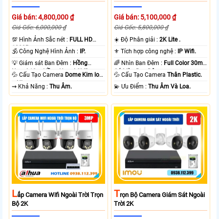
Giá bán: 4,800,000 ₫
Giá bán: 5,100,000 ₫
Giá Gốc: 6,000,000 ₫
Giá Gốc: 5,800,000 ₫
💯 Hình Ảnh Sắc nét :
FULL HD
☀️ Độ Phân giải :
2K Lite .
1080P .
🕉️ Công Nghệ Hình Ảnh :
IP.
⚜️ Tích hợp công nghệ :
IP Wifi.
💡 Giám sát Ban Đêm :
Hồng
🌈 Nhìn Ban Đêm :
Full Color 30m
Ngoại 10m Hồng Ngoại SMD.
Có Màu Ban Ðêm.
💦 Cấu Tạo Camera
Dome Kim loại
💦 Cấu Tạo Camera
Thân Plastic.
+ Nhựa.
️⇝ Khả Năng :
Thu Âm.
️💫 Ưu Điểm :
Thu Âm Và Loa.
L
T
Ắp Camera Wifi Ngoài Trời Trọn
Rọn Bộ Camera Giám Sát Ngoài
Bộ 2K
Trời 2K