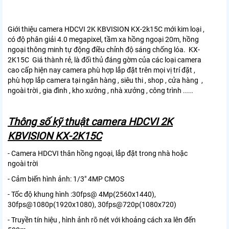
Giới thiệu camera HDCVI 2K KBVISION KX-2k15C mới kim loại ,
có độ phân giải 4.0 megapixel, tầm xa hồng ngoại 20m, hồng
ngoại thông minh tự động điều chỉnh độ sáng chống lóa. KX-
2K15C Giá thành rẻ, là đối thủ đáng gờm của các loại camera
cao cấp hiện nay camera phù hợp lắp đặt trên mọi vị trí đặt ,
phù hợp lắp camera tại ngân hàng , siêu thi , shop , cửa hàng ,
ngoài trời , gia đình , kho xưởng , nhà xưởng , công trình .....
Thông số kỹ thuật camera HDCVI 2K
KBVISION KX-2K15C
- Camera HDCVI thân hồng ngoại, lắp đặt trong nhà hoặc
ngoài trời
- Cảm biến hình ảnh: 1/3" 4MP CMOS
- Tốc độ khung hình :30fps@ 4Mp(2560x1440),
30fps@1080p(1920x1080), 30fps@720p(1080x720)
- Truyền tín hiệu , hình ảnh rõ nét với khoảng cách xa lên đến