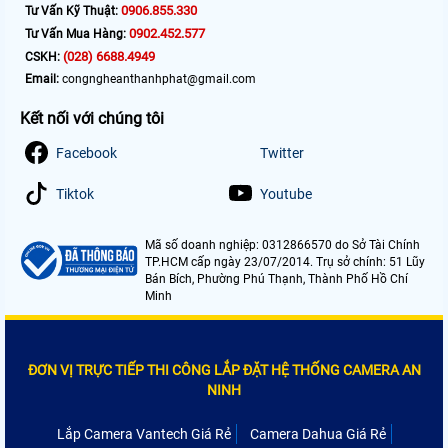
0906.855.330
Tư Vấn Kỹ Thuật:
0902.452.577
Tư Vấn Mua Hàng:
(028) 6688.4949
CSKH:
Email:
congngheanthanhphat@gmail.com
Kết nối với chúng tôi
Facebook
Twitter
Tiktok
Youtube
Mã số doanh nghiệp: 0312866570 do Sở Tài Chính
TP.HCM cấp ngày 23/07/2014. Trụ sở chính: 51 Lũy
Bán Bích, Phường Phú Thạnh, Thành Phố Hồ Chí
Minh
ĐƠN VỊ TRỰC TIẾP THI CÔNG LẮP ĐẶT HỆ THỐNG CAMERA AN
NINH
Lắp Camera Vantech Giá Rẻ
Camera Dahua Giá Rẻ