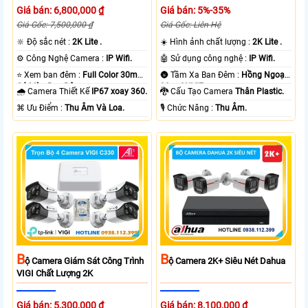
Giá bán: 6,800,000 ₫
Giá bán: 5%-35%
Giá Gốc: 7,500,000 ₫
Giá Gốc: Liên Hệ
🔆 Độ sắc nét :
2K Lite .
☀️ Hình ảnh chất lượng :
2K Lite .
⚙ Công Nghệ Camera :
IP Wifi.
🤖️ Sử dụng công nghệ :
IP Wifi.
⭐ Xem ban đêm :
Full Color 30m
🌚 Tầm Xa Ban Đêm :
Hồng Ngoại
Có Màu Ban Ðêm.
30m ONVIF.
🌧️ Camera Thiết Kế
IP67 xoay 360.
🐉️ Cấu Tạo Camera
Thân Plastic.
️⌘ Ưu Điểm :
Thu Âm Và Loa.
️🎙 Chức Năng :
Thu Âm.
B
B
Ộ Camera Giám Sát Công Trình
Ộ Camera 2K+ Siêu Nét Dahua
VIGI Chất Lượng 2K
Giá bán: 5,300,000 ₫
Giá bán: 8,100,000 ₫