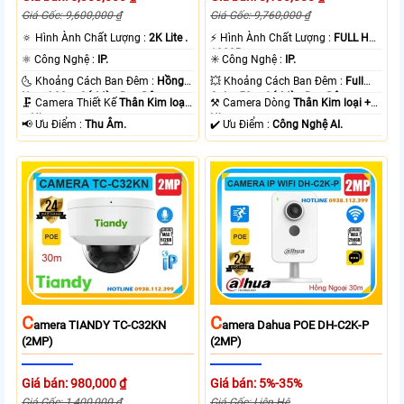
Giá Gốc: 9,600,000 ₫
Giá Gốc: 9,760,000 ₫
🔅 Hình Ành Chất Lượng :
2K Lite .
️⚡ Hình Ành Chất Lượng :
FULL HD
1080P .
⚛️ Công Nghệ :
IP.
✳️ Công Nghệ :
IP.
🌜 Khoảng Cách Ban Đêm :
Hồng
💥 Khoảng Cách Ban Đêm :
Full
Ngoại 30m Có Màu Ban Ðêm.
Color 50m Có Màu Ban Ðêm.
🗜️ Camera Thiết Kế
Thân Kim loại
⚒ Camera Dòng
Thân Kim loại +
+ Nhựa.
Nhựa.
️📢 Ưu Điểm :
Thu Âm.
️✔️ Ưu Điểm :
Công Nghệ AI.
C
C
Amera TIANDY TC-C32KN
Amera Dahua POE DH-C2K-P
(2MP)
(2MP)
Giá bán: 980,000 ₫
Giá bán: 5%-35%
Giá Gốc: 1,400,000 ₫
Giá Gốc: Liên Hệ