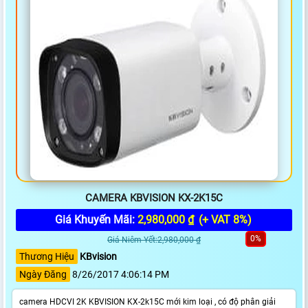
CAMERA KBVISION KX-2K15C
Giá Khuyến Mãi:
2,980,000 ₫
(+ VAT 8%)
0%
Giá Niêm Yết:2,980,000 ₫
Thương Hiệu
KBvision
Ngày Đăng
8/26/2017 4:06:14 PM
camera HDCVI 2K KBVISION KX-2k15C mới kim loại , có độ phân giải