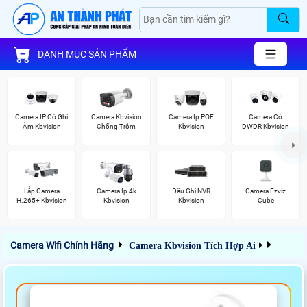
DANH MỤC SẢN PHẨM
Camera IP Có Ghi
Camera Kbvision
Camera Ip POE
Camera Có
Âm Kbvision
Chống Trộm
Kbvision
DWDR Kbvision
Lắp Camera
Camera Ip 4k
Đầu Ghi NVR
Camera Ezviz
H.265+ Kbvision
Kbvision
Kbvision
Cube
Camera Wifi Chính Hãng
Camera Kbvision Tích Hợp Ai