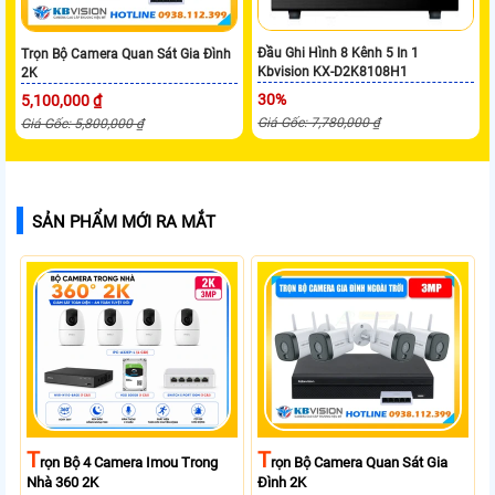
Đầu Ghi Hình 8 Kênh 5 In 1
Trọn Bộ Camera Quan Sát Gia Đình
Kbvision KX-D2K8108H1
2K
30%
5,100,000 ₫
Giá Gốc: 7,780,000 ₫
Giá Gốc: 5,800,000 ₫
SẢN PHẨM MỚI RA MẮT
T
T
Rọn Bộ 4 Camera Imou Trong
Rọn Bộ Camera Quan Sát Gia
Nhà 360 2K
Đình 2K