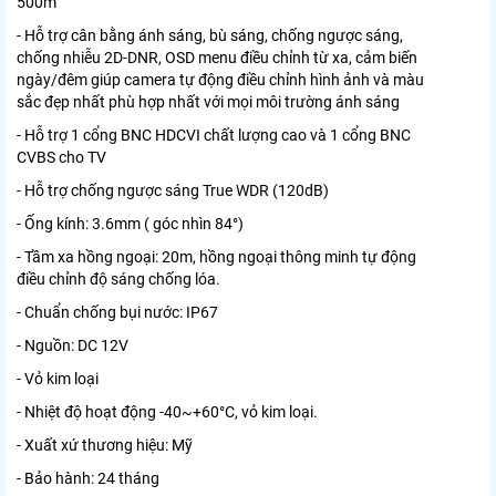
500m
- Hỗ trợ cân bằng ánh sáng, bù sáng, chống ngược sáng,
chống nhiễu 2D-DNR, OSD menu điều chỉnh từ xa, cảm biến
ngày/đêm giúp camera tự động điều chỉnh hình ảnh và màu
sắc đẹp nhất phù hợp nhất với mọi môi trường ánh sáng
- Hỗ trợ 1 cổng BNC HDCVI chất lượng cao và 1 cổng BNC
CVBS cho TV
- Hỗ trợ chống ngược sáng True WDR (120dB)
- Ống kính: 3.6mm ( góc nhìn 84°)
- Tầm xa hồng ngoại: 20m, hồng ngoại thông minh tự động
điều chỉnh độ sáng chống lóa.
- Chuẩn chống bụi nước: IP67
- Nguồn: DC 12V
- Vỏ kim loại
- Nhiệt độ hoạt động -40~+60°C, vỏ kim loại.
- Xuất xứ thương hiệu: Mỹ
- Bảo hành: 24 tháng