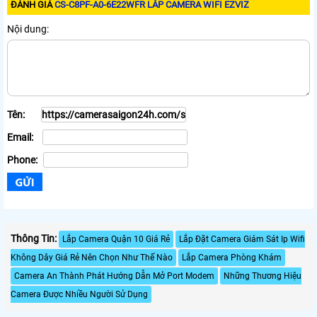
ĐÁNH GIÁ
CS-C8PF-A0-6E22WFR LẮP CAMERA WIFI EZVIZ
Nội dung:
Tên:
Email:
Phone:
Thông Tin:
Lắp Camera Quận 10 Giá Rẻ
Lắp Đặt Camera Giám Sát Ip Wifi
Không Dây Giá Rẻ Nên Chọn Như Thế Nào
Lắp Camera Phòng Khám
Camera An Thành Phát Hướng Dẫn Mở Port Modem
Những Thương Hiệu
Camera Được Nhiều Người Sử Dụng