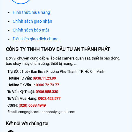
Hình thức mua hàng
Chính sách giao nhận
Chính sách bảo mật
Điều kiện giao dịch chung
CÔNG TY TNHH TM-DV ĐẦU TƯ AN THÀNH PHÁT
Đơn vị chuyên cung cấp & lắp đặt camera quan sát, thiết bị báo động,
báo cháy, máy chấm công, thiết bị mạng, ...
Trụ Sở:
51 Lũy Bán Bích, Phường Phú Thạnh, TP. Hồ Chí Minh
0938.11.23.99
Hotline Tư Vấn:
0906.72.73.77
Hotline Tư Vấn 1:
0906.855.330
Tư Vấn Kỹ Thuật:
0902.452.577
Tư Vấn Mua Hàng:
(028) 6688.4949
CSKH:
Email:
congngheanthanhphat@gmail.com
Kết nối với chúng tôi