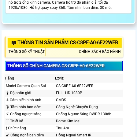
hỗ trợ 2 ống kính camera. Camera hỗ trợ độ phân giải tối đa
1920x1080. Hỗ trợ quay xoay 360. Tầm nhìn ban đêm: 30 mét
📖 THÔNG TIN SẢN PHẨM CS-C8PF-A0-6E22WFR
THÔNG SỐ KỸ THUẬT
CHÍNH SÁCH BẢO HÀNH
THÔNG SỐ CHÍNH CAMERA CS-C8PF-A0-6E22WFR
Hãng
Ezviz
Model Camera Quan Sát
CS-C8PF-A0-6E22WFR
☀️ Độ phân giải
FULL HD 1080P
✳️ Cảm biến hình ảnh
CMOS
🌛 Tầm nhìn ban đêm
Công Nghệ Chuyên Dụng
☄️ Chống ngược sáng
Chống Ngược Sáng DWDR 130db
♊ Thiết kế
Dome Kim loại
ƒ Chức năng
Thu Âm
🌠 Công nghệ ban đêm
Hồng Ngoại Smart IR