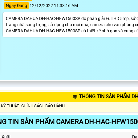
Ngày Đăng
12/12/2022 11:33:16 AM
CAMERA DAHUA DH-HAC-HFW1500SP độ phân giải Full HD 5mp, sử dụn
trang nhã sang trọng, sử dụng cho mọi nhà, camera cho văn phòng c
CAMERA DAHUA DH-HAC-HFW1500SP có thiết kế nhỏ gọn và cung cấp hìn
📖 THÔNG TIN SẢN PHẨM D
 KỸ THUẬT
CHÍNH SÁCH BẢO HÀNH
G TIN SẢN PHẨM CAMERA DH-HAC-HFW150
n Xuất
Da