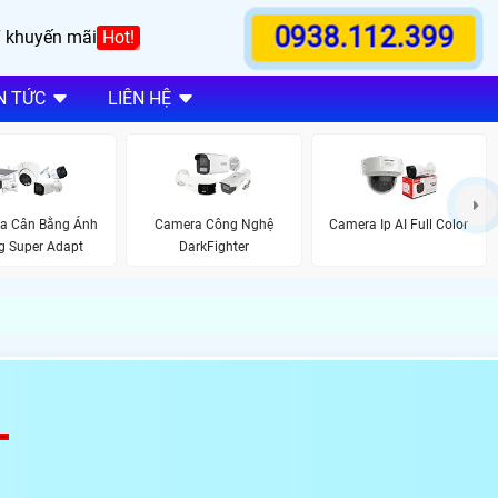
0938.112.399
 khuyến mãi
Hot!
N TỨC
LIÊN HỆ
a Cân Bằng Ánh
Camera Công Nghệ
Camera Ip AI Full Color
g Super Adapt
DarkFighter