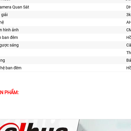
Camera Quan Sát
D
 giải
3k
hệ
AH
n hình ảnh
C
n ban đêm
Hồ
gược sáng
Câ
Th
ăng
Bá
ghệ ban đêm
Hồ
ẢN PHẨM: