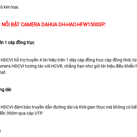
Vỏ kim loại.
 NỔI BẬT CAMERA DAHUA DH-HAC-HFW1500SP:
rên 1 cáp đồng trục
HDCVI hỗ trợ truyền 4 tín hiệu trên 1 dây cáp đồng trục
cáp đồng thời, tứ
amera HDCVI tương tác với HCVR, chẳng hạn như
gửi tín hiệu điều khi
oạt.
ng dài
 HDCVI đảm bảo truyền dẫn đường dài và thời gian thực
mà không có bất
 đến 300m qua cáp UTP.
n