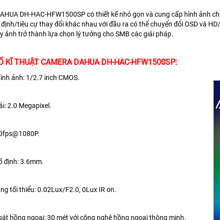
DAHUA DH-HAC-HFW1500SP
có thiết kế nhỏ gọn và cung cấp hình ảnh chấ
 định/tiêu cự thay đổi khác nhau với
đầu ra có thể chuyển đổi OSD và HD/
y ảnh trở thành lựa chọn lý tưởng cho SMB
các giải pháp.
Ố KĨ THUẬT CAMERA DAHUA DH-HAC-HFW1500SP:
ình ảnh: 1/2.7 inch CMOS.
ải: 2.0 Megapixel.
 30fps@1080P.
ố định: 3.6mm.
ng tối thiểu: 0.02Lux/F2.0, 0Lux IR on.
át hồng ngoại: 30 mét với công nghệ hồng ngoại thông minh.