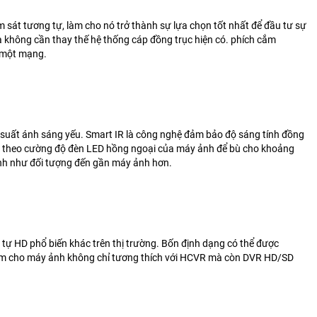
m sát tương tự, làm cho nó trở thành sự lựa chọn tốt nhất để đầu tư
sự
 không cần thay thế hệ thống cáp đồng trục hiện có. phích cắm
 một mạng.
 suất ánh sáng yếu. Smart IR là công nghệ đảm bảo độ sáng
tính đồng
h theo cường độ đèn LED hồng ngoại của máy ảnh để bù cho
khoảng
ảnh như
đối tượng đến gần máy ảnh hơn.
 tự HD phổ biến khác trên thị trường. Bốn định dạng có thể
được
àm cho máy ảnh không chỉ tương thích với HCVR mà còn
DVR HD/SD