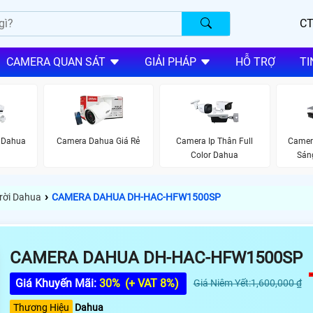
CT
CAMERA QUAN SÁT
GIẢI PHÁP
HỖ TRỢ
TI
 Dahua
Camera Dahua Giá Rẻ
Camera Ip Thân Full
Camer
Color Dahua
Sán
›
rời Dahua
CAMERA DAHUA DH-HAC-HFW1500SP
CAMERA DAHUA DH-HAC-HFW1500SP
Giá Khuyến Mãi:
30%
(+ VAT 8%)
Giá Niêm Yết:1,600,000 ₫
Thương Hiệu
Dahua