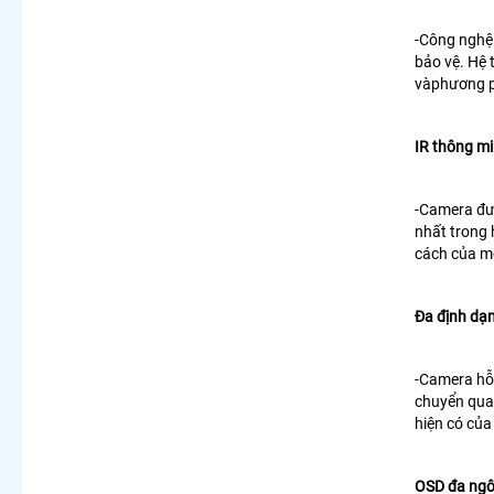
-Công nghệ 
bảo vệ. Hệ 
và
phương p
IR thông m
-Camera đượ
nhất trong
cách của m
Đa định dạ
-Camera hỗ
chuyển qua
hiện có của
OSD đa ng