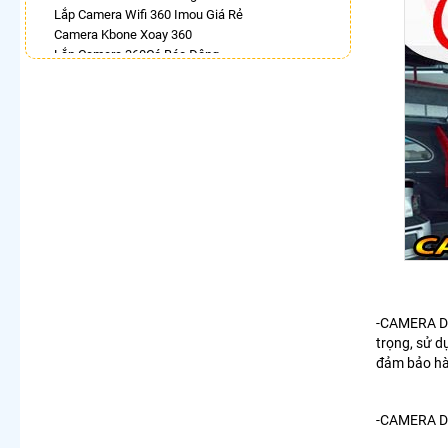
Lắp Camera Wifi 360 Imou Giá Rẻ
Camera Kbone Xoay 360
Lắp Camera 360Có Báo Động
Camera Wifi Ezviz Xoay 360 Độ
Lắp Camera 360 Trong Nhà Hikvision
Camera 360 Imou Full Color
Lắp Camera Wifi Ngoài Trời Xoay 360
Camera Wifi Kbvision Ngoài Trời 360
LẮP CAMERA THEO NHU CẦU
Lắp Camera Văn Phòng Giá Rẻ
Lắp Camera Nhà Xưởng Giá Rẻ
Lắp Camera Gia Đình Giá Rẻ
Lắp Camera Kho Hàng Giá Rẻ
Lắp Camera Cửa Hàng Giá Rẻ
Lắp Camera Wifi Giá Rẻ Chính Hãng
-CAMERA 
Lắp Camera Công Trình Giá Rẻ
trọng, sử d
Camera 360 Giá Rẻ
đảm bảo hài
-CAMERA DA