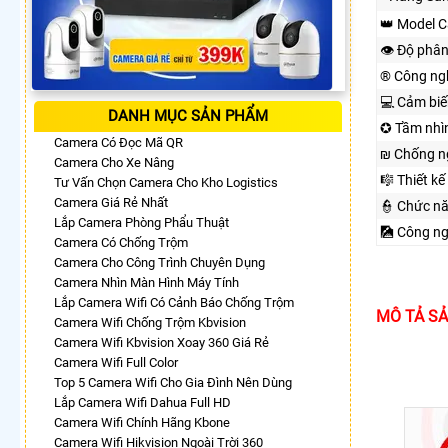
👑 Model 
👁 Độ phân
®️ Công ng
💻 Cảm biế
DANH MỤC SẢN PHẨM
✪ Tầm nhì
Camera Có Đọc Mã QR
₪ Chống n
Camera Cho Xe Nâng
🎼️ Thiết kế
Tư Vấn Chọn Camera Cho Kho Logistics
Camera Giá Rẻ Nhất
👮 Chức n
Lắp Camera Phòng Phẩu Thuật
🎑 Công n
Camera Có Chống Trộm
Camera Cho Công Trình Chuyên Dụng
Camera Nhìn Màn Hình Máy Tính
Lắp Camera Wifi Có Cảnh Báo Chống Trộm
MÔ TẢ S
Camera Wifi Chống Trộm Kbvision
Camera Wifi Kbvision Xoay 360 Giá Rẻ
Camera Wifi Full Color
Top 5 Camera Wifi Cho Gia Đình Nên Dùng
Lắp Camera Wifi Dahua Full HD
Camera Wifi Chính Hãng Kbone
Camera Wifi Hikvision Ngoài Trời 360