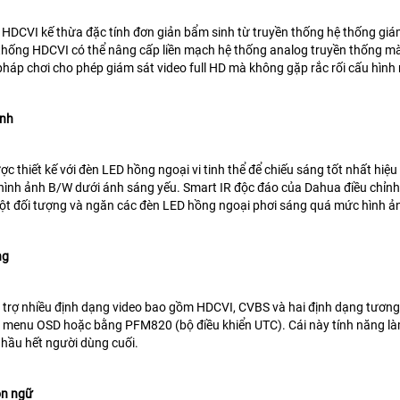
HDCVI kế thừa đặc tính đơn giản bẩm sinh từ truyền thống
hệ thống giá
thống HDCVI có thể nâng cấp liền mạch hệ thống analog truyền thống mà
háp chơi cho phép giám sát video full HD mà không gặp rắc rối
cấu hình
inh
c thiết kế với đèn LED hồng ngoại vi tinh thể để chiếu sáng tốt nhất
hiệu
 hình ảnh B/W dưới ánh sáng yếu. Smart IR độc đáo của Dahua
điều chỉn
ột đối tượng và ngăn các đèn LED hồng ngoại phơi sáng quá mức hình 
ng
 trợ nhiều định dạng video bao gồm HDCVI, CVBS và
hai định dạng tương
 menu OSD hoặc bằng PFM820 (bộ điều khiển UTC). Cái này
tính năng l
 hầu hết người dùng cuối.
ôn ngữ