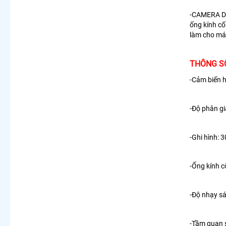
-CAMERA 
ống kính cố
làm cho má
THÔNG S
-Cảm biến h
-Độ phân gi
-Ghi hình:
-Ống kính c
-Độ nhạy sá
-Tầm quan s