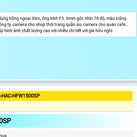
g hồng ngoại 30m, ống kính F3. 6mm góc nhìn 78 độ, màu trắng
ông ty, camera cho shop thời trang quần áo, camera cho quán café…
h ảnh chất lượng cao với nhiều chi tiết với giá hữu nghị
H-HAC-HFW1500SP
0SP
hua