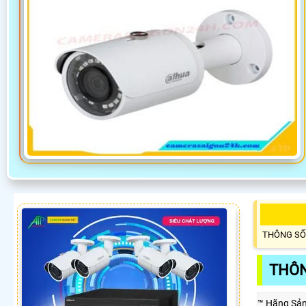
THÔNG SỐ
THÔN
™️ Hãng Sả