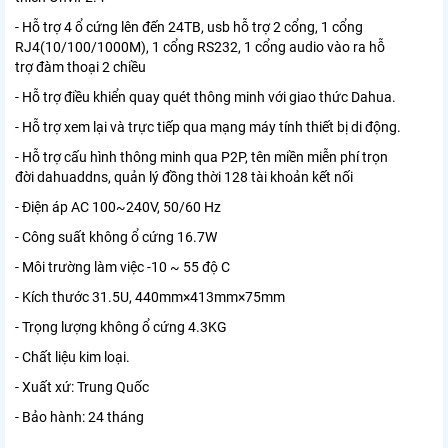
- Hỗ trợ 4 ổ cứng lên đến 24TB, usb hỗ trợ 2 cổng, 1 cổng
RJ4(10/100/1000M), 1 cổng RS232, 1 cổng audio vào ra hỗ
trợ đàm thoại 2 chiều
- Hỗ trợ điều khiển quay quét thông minh với giao thức Dahua.
- Hỗ trợ xem lại và trực tiếp qua mạng máy tính thiết bị di động.
- Hỗ trợ cấu hình thông minh qua P2P, tên miền miễn phí trọn
đời dahuaddns, quản lý đồng thời 128 tài khoản kết nối
- Điện áp AC 100~240V, 50/60 Hz
- Công suất không ổ cứng 16.7W
- Môi trường làm việc -10 ~ 55 độ C
- Kích thước 31.5U, 440mm×413mm×75mm
- Trọng lượng không ổ cứng 4.3KG
- Chất liệu kim loại.
- Xuất xứ: Trung Quốc
- Bảo hành: 24 tháng