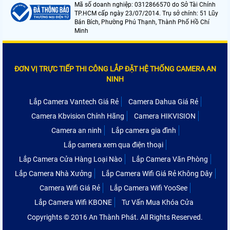
Mã số doanh nghiệp: 0312866570 do Sở Tài Chính
TP.HCM cấp ngày 23/07/2014. Trụ sở chính: 51 Lũy
Bán Bích, Phường Phú Thạnh, Thành Phố Hồ Chí
Minh
ĐƠN VỊ TRỰC TIẾP THI CÔNG LẮP ĐẶT HỆ THỐNG CAMERA AN
NINH
Lắp Camera Vantech Giá Rẻ
Camera Dahua Giá Rẻ
Camera Kbvision Chính Hãng
Camera HIKVISION
Camera an ninh
Lắp camera gia đình
Lắp camera xem qua điện thoại
Lắp Camera Cửa Hàng Loại Nào
Lắp Camera Văn Phòng
Lắp Camera Nhà Xưởng
Lắp Camera Wifi Giá Rẻ Không Dây
Camera Wifi Giá Rẻ
Lắp Camera Wifi YooSee
Lắp Camera Wifi KBONE
Tư Vấn Mua Khóa Cửa
Copyrights © 2016 An Thành Phát. All Rights Reserved.