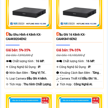
Đ
Đ
Ầu Ghu Hình 4 Kênh KX-
Ầu Ghi 16 Kênh KX-
CAi4K8204EN2
CAi4K8416EN2
Giá bán: 5%-35%
Giá bán: 5%-35%
Giá Gốc: 7,590,000 ₫
Giá Gốc: 15,100,000 ₫
👁️‍🗨 Chất lượng hình :
16 MP.
👁️‍🗨 Chất lượng hình :
16 MP.
⚜️ Công Nghệ Sử Dụng :
IP.
✳️ Công Nghệ Sử Dụng :
IP.
🔴 Nhìn Ban Đêm :
Từng Vị Trí
🌚 Khoảng Cách Ban Đêm :
Từng
Camera .
Vị Trí Camera .
🔩 Loại Camera
Đầu Ghi 4 kênh.
🤹 Camera Thiết Kế
Đầu Ghi 16
kênh.
️💠 Tích Hợp :
Thu hình Chất Lượng.
️📡 Tích Hợp :
Công Nghệ AI.