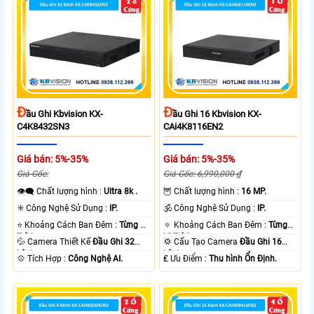
Đ
Đ
Ầu Ghi Kbvision KX-
Ầu Ghi 16 Kbvision KX-
C4K8432SN3
CAi4K8116EN2
Giá bán: 5%-35%
Giá bán: 5%-35%
Giá Gốc:
Giá Gốc: 6,990,000 ₫
👁️‍🗨 Chất lượng hình :
Ultra 8k .
🦉 Chất lượng hình :
16 MP.
✳️ Công Nghệ Sử Dụng :
IP.
🕉️ Công Nghệ Sử Dụng :
IP.
⭐ Khoảng Cách Ban Đêm :
Từng Vị
🔅 Khoảng Cách Ban Đêm :
Từng
Trí Camera .
Vị Trí Camera .
💦 Camera Thiết Kế
Đầu Ghi 32
💢 Cấu Tạo Camera
Đầu Ghi 16
kênh.
kênh.
️💠 Tích Hợp :
Công Nghệ AI.
️₤ Ưu Điểm :
Thu hình Ổn Định.