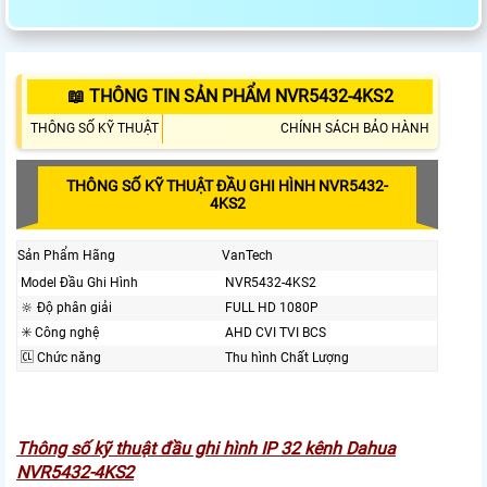
📖 THÔNG TIN SẢN PHẨM NVR5432-4KS2
THÔNG SỐ KỸ THUẬT
CHÍNH SÁCH BẢO HÀNH
THÔNG SỐ KỸ THUẬT ĐẦU GHI HÌNH NVR5432-
4KS2
Sản Phẩm Hãng
VanTech
Model Đầu Ghi Hình
NVR5432-4KS2
🔆 Độ phân giải
FULL HD 1080P
✳️ Công nghệ
AHD CVI TVI BCS
🆑 Chức năng
Thu hình Chất Lượng
Thông số kỹ thuật đầu ghi hình IP 32 kênh Dahua
NVR5432-4KS2