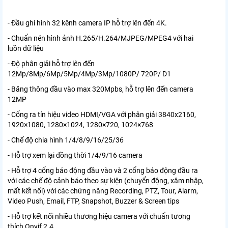
- Đầu ghi hình 32 kênh camera IP hỗ trợ lên đến 4K.
- Chuẩn nén hình ảnh H.265/H.264/MJPEG/MPEG4 với hai
luồn dữ liệu
- Độ phân giải hỗ trợ lên đến
12Mp/8Mp/6Mp/5Mp/4Mp/3Mp/1080P/ 720P/ D1
- Băng thông đầu vào max 320Mpbs, hỗ trợ lên đến camera
12MP
- Cổng ra tín hiệu video HDMI/VGA với phân giải 3840x2160,
1920×1080, 1280×1024, 1280×720, 1024×768
- Chế độ chia hình 1/4/8/9/16/25/36
- Hỗ trợ xem lại đồng thời 1/4/9/16 camera
- Hỗ trợ 4 cổng báo động đầu vào và 2 cổng báo động đầu ra
với các chế độ cảnh báo theo sự kiện (chuyển động, xâm nhập,
mất kết nối) với các chứng năng Recording, PTZ, Tour, Alarm,
Video Push, Email, FTP, Snapshot, Buzzer & Screen tips
- Hỗ trợ kết nối nhiều thương hiệu camera với chuẩn tương
thích Onvif 2.4