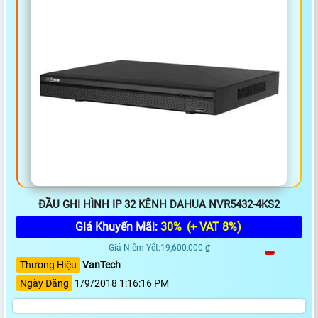
ĐẦU GHI HÌNH IP 32 KÊNH DAHUA NVR5432-4KS2
Giá Khuyến Mãi:
30%
(+ VAT 8%)
Giá Niêm Yết:19,600,000 ₫
Thương Hiệu
VanTech
Ngày Đăng
1/9/2018 1:16:16 PM