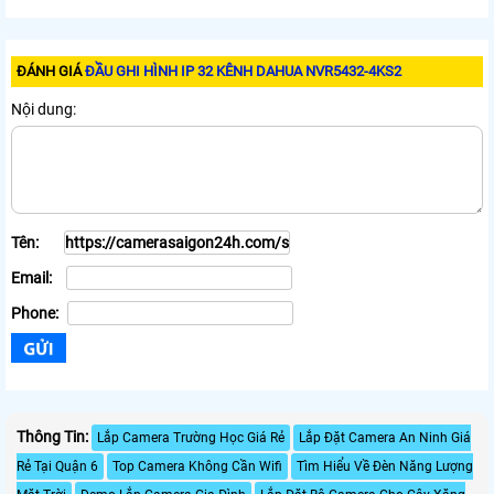
ĐÁNH GIÁ
ĐẦU GHI HÌNH IP 32 KÊNH DAHUA NVR5432-4KS2
Nội dung:
Tên:
Email:
Phone:
Thông Tin:
Lắp Camera Trường Học Giá Rẻ
Lắp Đặt Camera An Ninh Giá
Rẻ Tại Quận 6
Top Camera Không Cần Wifi
Tìm Hiểu Về Đèn Năng Lượng