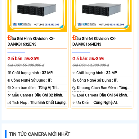
Đ
Đ
Ầu Ghi Hình Kbvision KX-
Ầu Ghi 64 Kbvision KX-
DAi4K81632EN3
DAi4K81664EN3
Giá bán: 5%-35%
Giá bán: 5%-35%
Giá Gốc: 56,900,000 ₫
Giá Gốc: 69,280,000 ₫
💯 Chất lượng hình :
32 MP.
✨ Chất lượng hình :
32 MP.
®️ Công Nghệ Sử Dụng :
IP.
👍 Công Nghệ Sử Dụng :
IP.
🔴 Xem ban đêm :
Từng Vị Trí
🌜 Khoảng Cách Ban Đêm :
Từng
Camera .
Vị Trí Camera .
⚒ Mẫu Camera
Đầu Ghi 32 kênh.
🔩 Loại Camera
Đầu Ghi 64 kênh.
️🛃 Tích Hợp :
Thu hình Chất Lượng.
️✨ Ưu Điểm :
Công Nghệ AI.
TIN TỨC CAMERA MỚI NHẤT