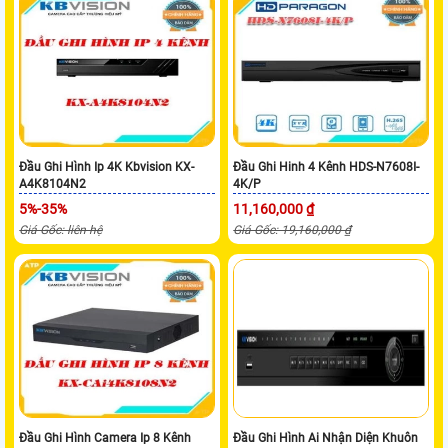
Đầu Ghi Hình Ip 4K Kbvision KX-
Đầu Ghi Hinh 4 Kênh HDS-N7608I-
A4K8104N2
4K/P
5%-35%
11,160,000 ₫
Giá Gốc: liên hệ
Giá Gốc: 19,160,000 ₫
Đầu Ghi Hình Camera Ip 8 Kênh
Đầu Ghi Hình Ai Nhận Diện Khuôn