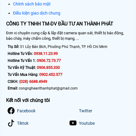
Chính sách bảo mật
Điều kiện giao dịch chung
CÔNG TY TNHH TM-DV ĐẦU TƯ AN THÀNH PHÁT
Đơn vị chuyên cung cấp & lắp đặt camera quan sát, thiết bị báo động,
báo cháy, máy chấm công, thiết bị mạng, ...
Trụ Sở:
51 Lũy Bán Bích, Phường Phú Thạnh, TP. Hồ Chí Minh
0938.11.23.99
Hotline Tư Vấn:
0906.72.73.77
Hotline Tư Vấn 1:
0906.855.330
Tư Vấn Kỹ Thuật:
0902.452.577
Tư Vấn Mua Hàng:
(028) 6688.4949
CSKH:
Email:
congngheanthanhphat@gmail.com
Kết nối với chúng tôi
Facebook
Twitter
Tiktok
Youtube