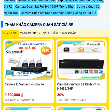
Mặt Trời
Demo Lắp Camera Gia Đình
Lắp Đặt Bộ Camera Cho Cây Xăng
Giá Rẻ
Camera Quan Sát Full Hd 1080P Trong Nhà
Camera Quan Sát
Ngoài Trời
Camera Quan Sát Dành Cho Văn Phòng Công Ty Full Hd
THAM KHẢO CAMERA QUAN SÁT GIÁ RẺ
CÙNG LOẠI
CAMERA 2K 4K
SẢN PHẨM THAM KHẢO
Camera Ip Vantech 4K Giá Rẻ
Đầu Ghi VanTech 32 Kênh VPH-
N4432/16P
9,500,000 ₫
30%
Giá Gốc: 12,500,000 ₫
Giá Gốc: 19,800,000 ₫