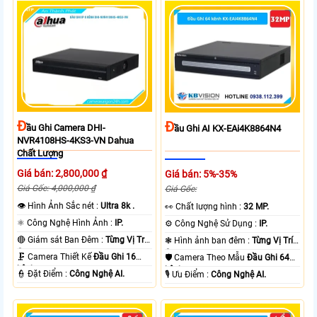
Đ
Đ
Ầu Ghi Camera DHI-
Ầu Ghi AI KX-EAi4K8864N4
NVR4108HS-4KS3-VN Dahua
Chất Lượng
Giá bán: 2,800,000 ₫
Giá bán: 5%-35%
Giá Gốc: 4,000,000 ₫
Giá Gốc:
👁 Hình Ảnh Sắc nét :
Ultra 8k .
️👀 Chất lượng hình :
32 MP.
⚛️ Công Nghệ Hình Ảnh :
IP.
⚙ Công Nghệ Sử Dụng :
IP.
🔴 Giám sát Ban Đêm :
Từng Vị Trí
❃ Hình ảnh ban đêm :
Từng Vị Trí
Camera .
Camera .
🗜️ Camera Thiết Kế
Đầu Ghi 16
🛡 Camera Theo Mẫu
Đầu Ghi 64
kênh.
kênh.
️👮 Đặt Điểm :
Công Nghệ AI.
️🎙 Ưu Điểm :
Công Nghệ AI.