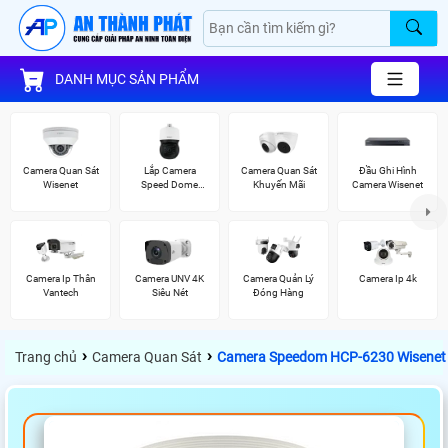
DANH MỤC SẢN PHẨM
Camera Quan Sát
Lắp Camera
Camera Quan Sát
Đầu Ghi Hình
Wisenet
Speed Dome
Khuyến Mãi
Camera Wisenet
Wisenet
Camera Ip Thân
Camera UNV 4K
Camera Quản Lý
Camera Ip 4k
Vantech
Siêu Nét
Đóng Hàng
›
›
Trang chủ
Camera Quan Sát
Camera Speedom HCP-6230 Wisenet