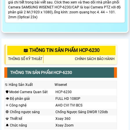
giá chi tiết trong bài viết sau. Click theo xem và theo dõi nhà phần phối
Camera SAMSUNG WISENET HCP-6230/CAP là loại Camera PTZ với độ
phân giải 2 M (1920 x 1080), ống kính: zoom quang học 4. 44 ~ 101.
2mm (Optical 23x)
📖 THÔNG TIN SẢN PHẨM HCP-6230
THÔNG SỐ KỸ THUẬT
CHÍNH SÁCH BẢO HÀNH
THÔNG TIN SẢN PHẨM HCP-6230
♋ Hãng Sản Xuất
Wisenet
🛡 Model Camera Quan Sát
HCP-6230
👁 Độ phân giải
FULL HD 1080P
✳️ Công nghệ
AHD CVI TVI BCS
🛑 Chống ngược sáng
Chống Ngược Sáng DWDR 120db
💎 Thiết kế
Xoay 360
🔔 Chức năng
Xoay Zoom