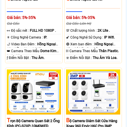
Giá bán: 5%-35%
Giá bán: 5%-35%
Giá Gốc:
Giá Gốc: Liên Hệ
️👀 Độ sắc nét :
FULL HD 1080P .
💯 Chất lượng hình :
2K Lite .
⚜️ Công Nghệ Camera :
IP.
🌠 Công Nghệ Sử Dụng :
IP Wifi.
🌙 Video Ban Đêm :
Hồng Ngoại
🔴 Xem ban đêm :
Hồng Ngoại
10m Hồng Ngoại SMD.
15m Có Màu Ban Ðêm.
👑 Camera Theo Mẫu
Dome Kim
⛓ Camera Theo Mẫu
Thân Plastic.
loại + Nhựa.
️ƒ Điểm Nỗi Bật :
Thu Âm.
️☣️ Điểm Nỗi Bật :
Thu Âm Và Loa.
T
B
Rọn Bộ Camera Quan Sát 2 Ống
Ộ Camera Giám Sát Cửa Hàng
Kính IPC-S2XP-10M0WED
Xoay 360 Ezviz H6C Pro 3MP