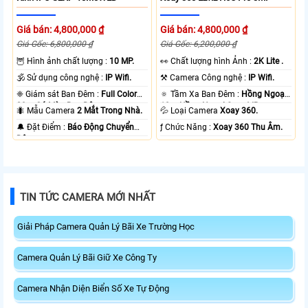
Giá bán: 4,800,000 ₫
Giá bán: 4,800,000 ₫
Giá Gốc: 6,800,000 ₫
Giá Gốc: 6,200,000 ₫
🦉 Hình ảnh chất lượng :
10 MP.
️👀 Chất lượng hình Ảnh :
2K Lite .
🕉️ Sử dụng công nghệ :
IP Wifi.
⚒ Camera Công nghệ :
IP Wifi.
❈ Giám sát Ban Đêm :
Full Color
🔅 Tầm Xa Ban Đêm :
Hồng Ngoại
20m Có Màu Ban Ðêm.
10m Hồng Ngoại Smart IR.
🐜 Mẫu Camera
2 Mắt Trong Nhà.
💦 Loại Camera
Xoay 360.
️🔔 Đặt Điểm :
Báo Động Chuyển
️ƒ Chức Năng :
Xoay 360 Thu Âm.
Động.
TIN TỨC CAMERA MỚI NHẤT
Giải Pháp Camera Quản Lý Bãi Xe Trường Học
Camera Quản Lý Bãi Giữ Xe Công Ty
Camera Nhận Diện Biển Số Xe Tự Động