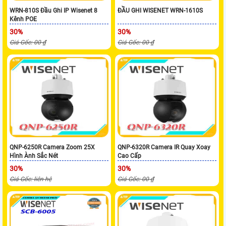
WRN-810S Đầu Ghi IP Wisenet 8
ĐẦU GHI WISENET WRN-1610S
Kênh POE
30%
30%
Giá Gốc: 00 ₫
Giá Gốc: 00 ₫
QNP-6250R Camera Zoom 25X
QNP-6320R Camera IR Quay Xoay
Hình Ành Sắc Nét
Cao Cấp
30%
30%
Giá Gốc: liên hệ
Giá Gốc: 00 ₫