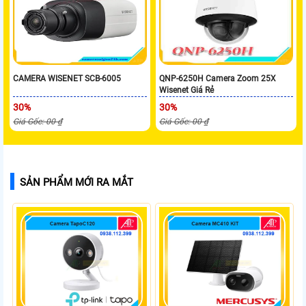
CAMERA WISENET SCB-6005
QNP-6250H Camera Zoom 25X
Wisenet Giá Rẻ
30%
30%
Giá Gốc: 00 ₫
Giá Gốc: 00 ₫
SẢN PHẨM MỚI RA MẮT