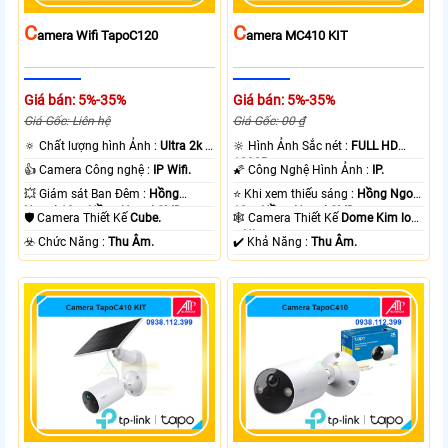
C
C
Amera Wifi TapoC120
Amera MC410 KIT
Giá bán: 5%-35%
Giá bán: 5%-35%
Giá Gốc: Liên hệ
Giá Gốc: 00 ₫
🔅 Chất lượng hình Ảnh :
Ultra 2k +
🔆 Hình Ảnh Sắc nét :
FULL HD
.
1080P .
👍 Camera Công nghệ :
IP Wifi.
🌠 Công Nghệ Hình Ảnh :
IP.
💥 Giám sát Ban Đêm :
Hồng
⭐ Khi xem thiếu sáng :
Hồng Ngoại
Ngoại 10m Hồng Ngoại SMD.
10m Hồng Ngoại SMD.
🛡 Camera Thiết Kế
Cube.
🕸️ Camera Thiết Kế
Dome Kim loại
+ Nhựa.
️☣️ Chức Năng :
Thu Âm.
️✔️ Khả Năng :
Thu Âm.