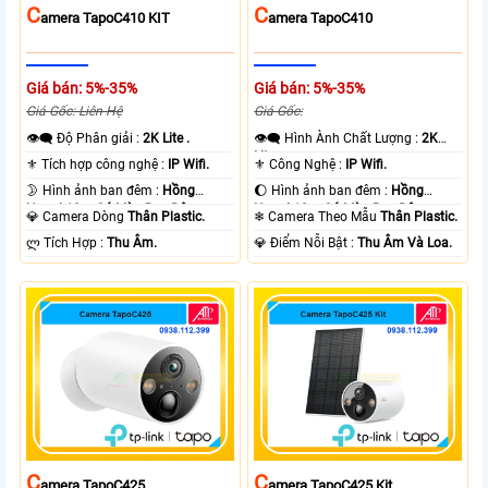
C
C
Amera TapoC410 KIT
Amera TapoC410
Giá bán: 5%-35%
Giá bán: 5%-35%
Giá Gốc: Liên Hệ
Giá Gốc:
👁️‍🗨 Độ Phân giải :
2K Lite .
👁️‍🗨 Hình Ành Chất Lượng :
2K
Lite .
⚜️ Tích hợp công nghệ :
IP Wifi.
⚜️ Công Nghệ :
IP Wifi.
🌛 Hình ảnh ban đêm :
Hồng
🌔 Hình ảnh ban đêm :
Hồng
Ngoại 10m Có Màu Ban Ðêm.
Ngoại 10m Có Màu Ban Ðêm.
💎 Camera Dòng
Thân Plastic.
❄ Camera Theo Mẫu
Thân Plastic.
️ლ Tích Hợp :
Thu Âm.
️💎 Điểm Nỗi Bật :
Thu Âm Và Loa.
C
C
Amera TapoC425
Amera TapoC425 Kit