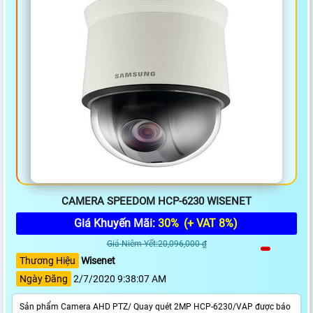
CAMERA SPEEDOM HCP-6230 WISENET
Giá Khuyến Mãi:
30%
(+ VAT 8%)
Giá Niêm Yết:20,096,000 ₫
Thương Hiệu
Wisenet
Ngày Đăng
2/7/2020 9:38:07 AM
Sản phẩm Camera AHD PTZ/ Quay quét 2MP HCP-6230/VAP được báo