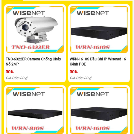
TNO-6322ER Camera Chống Cháy
WRN-1610S Đầu Ghi IP Wisenet 16
Nổ 2MP
Kênh POE
30%
30%
Giá Gốc: 00 ₫
Giá Gốc: 00 ₫