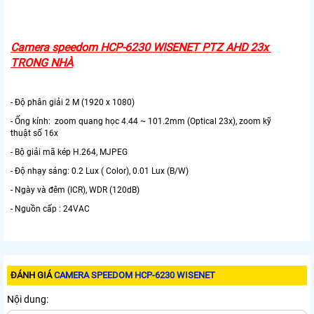
Camera speedom HCP-6230 WISENET PTZ AHD 23x
TRONG NHÀ
- Độ phân giải 2 M (1920 x 1080)
- Ống kính: zoom quang học 4.44 ~ 101.2mm (Optical 23x), zoom kỹ
thuật số 16x
- Bộ giải mã kép H.264, MJPEG
- Độ nhạy sáng: 0.2 Lux ( Color), 0.01 Lux (B/W)
- Ngày và đêm (ICR), WDR (120dB)
- Nguồn cấp : 24VAC
ĐÁNH GIÁ
CAMERA SPEEDOM HCP-6230 WISENET
Nội dung: