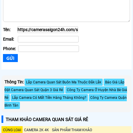
Tên:
Email:
Phone:
Thông Tin:
Lắp Camera Quan Sát Buôn Ma Thuộc Đắk Lắk
Báo Giá Lắp
Đặt Camera Quan Sát Quận 3 Giá Rẻ
Công Ty Camera Ở Huyện Nhà Bè Giá
Rẻ
Lắp Camera Có Mất Tiền Hàng Tháng Không?
Công Ty Camera Quận
Bình Tân
THAM KHẢO CAMERA QUAN SÁT GIÁ RẺ
CÙNG LOẠI
CAMERA 2K 4K
SẢN PHẨM THAM KHẢO