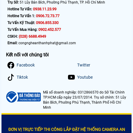
Trụ Sở:
51 Lũy Bán Bích, Phường Phú Thạnh, TP. Hồ Chí Minh
0938.11.23.99
Hotline Tư Vấn:
0906.72.73.77
Hotline Tư Vấn 1:
0906.855.330
Tư Vấn Kỹ Thuật:
0902.452.577
Tư Vấn Mua Hàng:
(028) 6688.4949
CSKH:
Email:
congngheanthanhphat@gmail.com
Kết nối với chúng tôi
Facebook
Twitter
Tiktok
Youtube
Mã số doanh nghiệp: 0312866570 do Sở Tài Chính
TP.HCM cấp ngày 23/07/2014. Trụ sở chính: 51 Lũy
Bán Bích, Phường Phú Thạnh, Thành Phố Hồ Chí
Minh
ĐƠN VỊ TRỰC TIẾP THI CÔNG LẮP ĐẶT HỆ THỐNG CAMERA AN