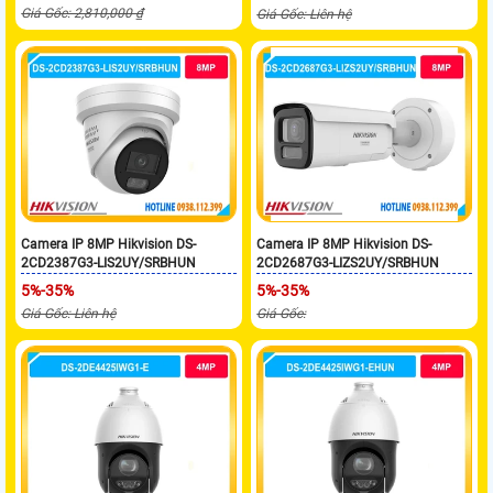
Giá Gốc: 2,810,000 ₫
Giá Gốc: Liên hệ
Camera IP 8MP Hikvision DS-
Camera IP 8MP Hikvision DS-
2CD2387G3-LIS2UY/SRBHUN
2CD2687G3-LIZS2UY/SRBHUN
5%-35%
5%-35%
Giá Gốc: Liên hệ
Giá Gốc: