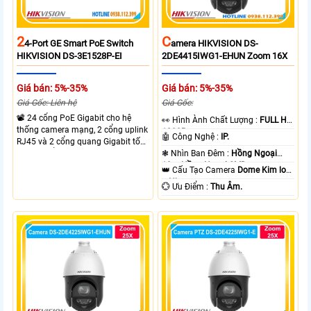
2
C
4-Port GE Smart PoE Switch
Amera HIKVISION DS-
HIKVISION DS-3E1528P-EI
2DE4415IWG1-EHUN Zoom 16X
Giá bán: 5%-35%
Giá bán: 5%-35%
Giá Gốc: Liên hệ
Giá Gốc:
📽 24 cổng PoE Gigabit cho hệ
️👀 Hình Ành Chất Lượng :
FULL HD
thống camera mạng, 2 cổng uplink
1080P .
🤖️ Công Nghệ :
IP.
RJ45 và 2 cổng quang Gigabit tốc
độ cao, Tổng công suất PoE 370W
❃ Nhìn Ban Đêm :
Hồng Ngoại
cấp nguồn nhiều thiết bị.
10m Hồng Ngoại SMD.
👑 Cấu Tạo Camera
Dome Kim loại
+ Nhựa.
️💮 Ưu Điểm :
Thu Âm.