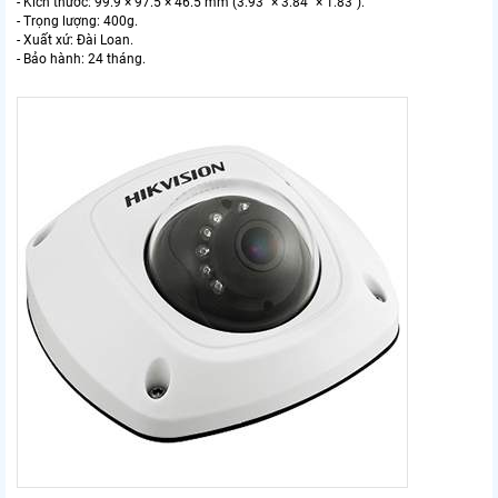
- Kích thước: 99.9 × 97.5 × 46.5 mm (3.93” × 3.84” × 1.83”).
- Trọng lượng: 400g.
- Xuất xứ: Đài Loan.
- Bảo hành: 24 tháng.