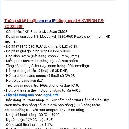
Thông số kỹ thuật
camera IP
hồng ngoại HIKVISION DS-
2CD2520F:
- Cảm biến: 1/3" Progressive Scan CMOS.
- Độ phân giải cao 1.3 Megapixel, 1280x960 Pixels cho hình ảnh HD
siêu nét.
- Độ nhạy sáng cao: 0.07 Lux/F1.2. 0 Lux với IR.
- Độ phân giải ghi hình 30fps@1920x1080.
- Ống kính: 4mm (Đặt hàng: chọn 2.8mm, 6mm).
- Miễn phí 1 host chính hãng trọn đời sản phẩm.
- Tăng độ phân giải khu vực quan trọng (ROI encoding).
- Hỗ trợ chống nhiễu kỹ thuật số 3D DNR,
- Hổ trợ chống sáng ngược kỹ thuật số DWDR,
- Hỏ trợ bù sáng nền BLC.
- Tiêu chuẩn ngoài trời IP66, chống va đập IK10.
- Hổ trợ khe cắm thẻ nhớ dung lượng tối đa 64GB.
-
Lắp đặt trong nhà
hoặc
ngoài trời
.
- Báo động khi xâm nhập khu vực cấm hoặc vượt Hàng rào ảo. Tùy
chọn thêm tính năng nối audio và báo động ( F-IS) cộng thêm
330.000đồng.Khuyến mại Adaptor 12V chính hãng.
- Nhiệt độ hoạt động: -30 °C ~ 60 °C.
- Nguồn điện: 12VDC hoặc PoE.
- Công suất tiêu thụ: max 4.1W.