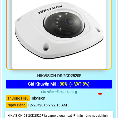
HIKVISION DS-2CD2520F
Giá Khuyến Mãi:
30%
(+ VAT 8%)
Giá Niêm Yết:5,225,000 ₫
Thương Hiệu
Hikvision
Ngày Đăng
12/20/2016 9:22:18 AM
HIKVISION DS-2CD2520F là camera quan sát IP thân hồng ngoại, hình