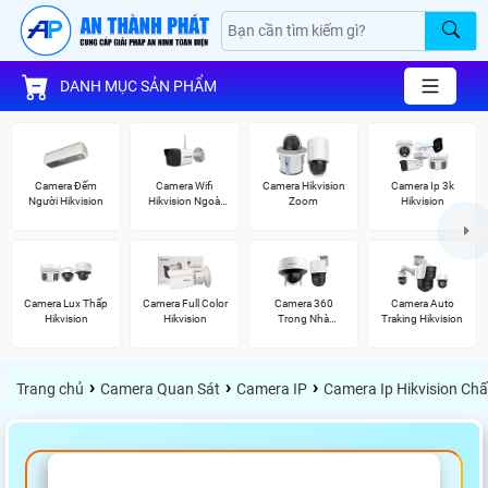
DANH MỤC SẢN PHẨM
Camera Đếm
Camera Wifi
Camera Hikvision
Camera Ip 3k
Người Hikvision
Hikvision Ngoài
Zoom
Hikvision
Trời
Camera Lux Thấp
Camera Full Color
Camera 360
Camera Auto
Hikvision
Hikvision
Trong Nhà
Traking Hikvision
Hikvision
›
›
›
Trang chủ
Camera Quan Sát
Camera IP
Camera Ip Hikvision Ch