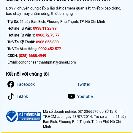
Đơn vị chuyên cung cấp & lắp đặt camera quan sát, thiết bị báo động,
báo cháy, máy chấm công, thiết bị mạng, ...
Trụ Sở:
51 Lũy Bán Bích, Phường Phú Thạnh, TP. Hồ Chí Minh
0938.11.23.99
Hotline Tư Vấn:
0906.72.73.77
Hotline Tư Vấn 1:
0906.855.330
Tư Vấn Kỹ Thuật:
0902.452.577
Tư Vấn Mua Hàng:
(028) 6688.4949
CSKH:
Email:
congngheanthanhphat@gmail.com
Kết nối với chúng tôi
Facebook
Twitter
Tiktok
Youtube
Mã số doanh nghiệp: 0312866570 do Sở Tài Chính
TP.HCM cấp ngày 23/07/2014. Trụ sở chính: 51 Lũy
Bán Bích, Phường Phú Thạnh, Thành Phố Hồ Chí
Minh