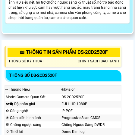
ảnh HD siêu nét, hỗ trợ chống ngược sáng kỹ thuật số, hỗ trợ báo động
phát hiện khu vực cấm hay vượt hàng rào ảo, màu trắng trang nhã sang
trọng, sử dụng cho mọi nhà, camera cho văn phòng công ty, camera cho
shop thời trang quần áo, camera cho quán café…
📖 THÔNG TIN SẢN PHẨM DS-2CD2520F
THÔNG SỐ KỸ THUẬT
CHÍNH SÁCH BẢO HÀNH
THÔNG SỐ DS-2CD2520F
⤃ Thương Hiệu
Hikvision
Model Camera Quan Sát
DS-2CD2520F
👁️‍🗨 Độ phân giải
FULL HD 1080P
⚙ Công nghệ
IP POE
✴️ Cảm biến hình ảnh
Progressive Scan CMOS
🛑 Chống ngược sáng
Chống Ngược Sáng DWDR
💢 Thiết kế
Dome Kim loại