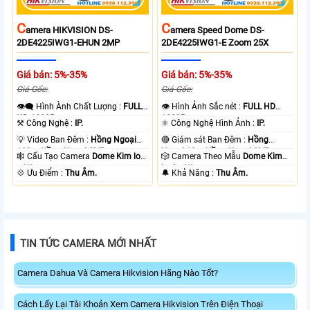
C
C
Amera HIKVISION DS-
Amera Speed Dome DS-
2DE4225IWG1-EHUN 2MP
2DE4225IWG1-E Zoom 25X
Giá bán: 5%-35%
Giá bán: 5%-35%
Giá Gốc:
Giá Gốc:
👁️‍🗨 Hình Ành Chất Lượng :
FULL
👁 Hình Ảnh Sắc nét :
FULL HD
HD 1080P .
1080P .
⚒ Công Nghệ :
IP.
⚛️ Công Nghệ Hình Ảnh :
IP.
💡 Video Ban Đêm :
Hồng Ngoại
🔴 Giám sát Ban Đêm :
Hồng
100m Hồng Ngoại SMD.
Ngoại 10m Hồng Ngoại SMD.
🕸️ Cấu Tạo Camera
Dome Kim loại
🎲 Camera Theo Mẫu
Dome Kim
+ Nhựa.
loại + Nhựa.
️💠 Ưu Điểm :
Thu Âm.
️🔔 Khả Năng :
Thu Âm.
TIN TỨC CAMERA MỚI NHẤT
Camera Dahua Và Camera Hikvision Hãng Nào Tốt?
Cách Lấy Lại Tài Khoản Xem Camera Hikvision Trên Điện Thoại