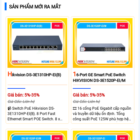
SẢN PHẨM MỚI RA MẮT
H
1
Ikvision DS-3E1310HP-EI(B)
6-Port GE Smart PoE Switch
HIKVISION DS-3E1520P-EI/M
Giá bán: 5%-35%
Giá bán: 5%-35%
Giá Gốc: Liên hệ
Giá Gốc: Liên hệ
📹 Switch PoE Hikvision DS-
🎞 16 cổng PoE Gigabit cấp nguồn
3E1310HP-EI(B). 8 Port Fast
và truyền dữ liệu ổn định. Tổng
Ethernet Smart POE Switch. 8 x
công suất PoE 125W phù hợp hệ
10/100M PoE Ports, 2 x Gigabit
thống camera IP vừa. 2 cổng RJ45
Uplink Ports.
Gigabit và 2 cổng quang SFP mở
rộng linh hoạt. Hỗ trợ truyền PoE