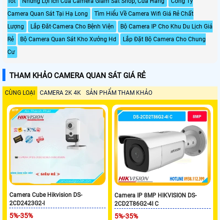
Tốt
Những Lợi Ích Của Camera Giám Sát Shop, Cửa Hàng
Công Ty
Camera Quan Sát Tại Hạ Long
Tìm Hiểu Về Camera Wifi Giá Rẻ Chất
Lượng
Lắp Đăt·Camera Cho Bệnh Viện
Bộ Camera IP Cho Khu Du Lịch Giá
Rẻ
Bộ Camera Quan Sát Kho Xưởng Hd
Lắp Đặt Bộ Camera Cho Chung
Cư
THAM KHẢO CAMERA QUAN SÁT GIÁ RẺ
CÙNG LOẠI
CAMERA 2K 4K
SẢN PHẨM THAM KHẢO
Camera Cube Hikvision DS-
Camera IP 8MP HIKVISION DS-
2CD2423G2-I
2CD2T86G2-4I C
5%-35%
5%-35%