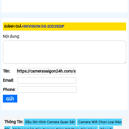
ĐÁNH GIÁ
HIKVISION DS-2CD2520F
Nội dung:
Tên:
Email:
Phone:
Thông Tin:
Đầu Ghi Hình Camera Quan Sát
Camera Wifi Chọn Loại Nào