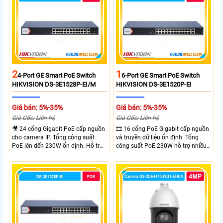
xa tối đa lên đến 300 mét.
2
1
4-Port GE Smart PoE Switch
6-Port GE Smart PoE Switch
HIKVISION DS-3E1528P-EI/M
HIKVISION DS-3E1520P-EI
Giá bán: 5%-35%
Giá bán: 5%-35%
Giá Gốc: Liên hệ
Giá Gốc: Liên hệ
🎥 24 cổng Gigabit PoE cấp nguồn
🎞 16 cổng PoE Gigabit cấp nguồn
cho camera IP. Tổng công suất
và truyền dữ liệu ổn định. Tổng
PoE lên đến 230W ổn định. Hỗ trợ
công suất PoE 230W hỗ trợ nhiều
truyền PoE xa đến 300 mét. Băng
thiết bị cùng lúc. Tốc độ chuyển
thông chuyển mạch đạt 68 Gbps
mạch 68Gbps đảm bảo hiệu suất
mạnh mẽ.
cao ổn định. Hỗ trợ truyền PoE xa
lên đến 300m cho hệ thống
camera.