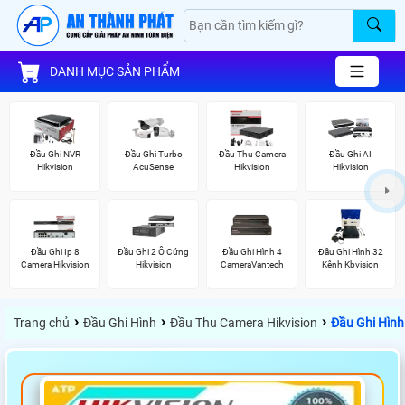
DANH MỤC SẢN PHẨM
Đầu Ghi NVR
Đầu Ghi Turbo
Đầu Thu Camera
Đầu Ghi AI
Hikvision
AcuSense
Hikvision
Hikvision
Đầu Ghi Ip 8
Đầu Ghi 2 Ổ Cứng
Đầu Ghi Hình 4
Đầu Ghi Hình 32
Camera Hikvision
Hikvision
CameraVantech
Kênh Kbvision
›
›
›
Trang chủ
Đầu Ghi Hình
Đầu Thu Camera Hikvision
Đầu Ghi Hình