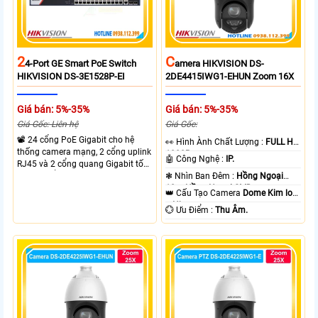
2
C
4-Port GE Smart PoE Switch
Amera HIKVISION DS-
HIKVISION DS-3E1528P-EI
2DE4415IWG1-EHUN Zoom 16X
Giá bán: 5%-35%
Giá bán: 5%-35%
Giá Gốc: Liên hệ
Giá Gốc:
📽 24 cổng PoE Gigabit cho hệ
️👀 Hình Ành Chất Lượng :
FULL HD
thống camera mạng, 2 cổng uplink
1080P .
🤖️ Công Nghệ :
IP.
RJ45 và 2 cổng quang Gigabit tốc
độ cao, Tổng công suất PoE 370W
❃ Nhìn Ban Đêm :
Hồng Ngoại
cấp nguồn nhiều thiết bị.
10m Hồng Ngoại SMD.
👑 Cấu Tạo Camera
Dome Kim loại
+ Nhựa.
️💮 Ưu Điểm :
Thu Âm.