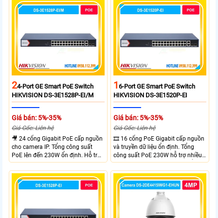
rộng linh hoạt. Hỗ trợ truyền PoE
xa tối đa lên đến 300 mét.
2
1
4-Port GE Smart PoE Switch
6-Port GE Smart PoE Switch
HIKVISION DS-3E1528P-EI/M
HIKVISION DS-3E1520P-EI
Giá bán: 5%-35%
Giá bán: 5%-35%
Giá Gốc: Liên hệ
Giá Gốc: Liên hệ
🎥 24 cổng Gigabit PoE cấp nguồn
🎞 16 cổng PoE Gigabit cấp nguồn
cho camera IP. Tổng công suất
và truyền dữ liệu ổn định. Tổng
PoE lên đến 230W ổn định. Hỗ trợ
công suất PoE 230W hỗ trợ nhiều
truyền PoE xa đến 300 mét. Băng
thiết bị cùng lúc. Tốc độ chuyển
thông chuyển mạch đạt 68 Gbps
mạch 68Gbps đảm bảo hiệu suất
mạnh mẽ.
cao ổn định. Hỗ trợ truyền PoE xa
lên đến 300m cho hệ thống
camera.