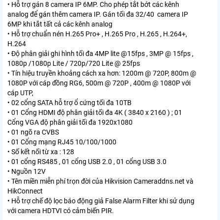
• Hỗ trợ gán 8 camera IP 6MP. Cho phép tắt bớt các kênh
analog để gán thêm camera IP. Gán tối đa 32/40 camera IP
6MP khi tắt tất cả các kênh analog
• Hỗ trợ chuẩn nén H.265 Pro+ , H.265 Pro , H.265 , H.264+,
H.264
• Độ phân giải ghi hình tối đa 4MP lite @15fps , 3MP @ 15fps ,
1080p /1080p Lite / 720p/720 Lite @ 25fps
• Tín hiệu truyền khoảng cách xa hơn: 1200m @ 720P, 800m @
1080P với cáp đồng RG6, 500m @ 720P , 400m @ 1080P với
cáp UTP,
• 02 cổng SATA hỗ trợ ổ cứng tối đa 10TB
• 01 Cổng HDMI độ phân giải tối đa 4K ( 3840 x 2160 ) ; 01
Cổng VGA độ phân giải tối đa 1920x1080
• 01 ngõ ra CVBS
• 01 Cổng mạng RJ45 10/100/1000
• Số kết nối từ xa : 128
• 01 cổng RS485 , 01 cổng USB 2.0 , 01 cổng USB 3.0
• Nguồn 12V
• Tên miền miễn phí trọn đời của Hikvision Cameraddns.net và
HikConnect
• Hỗ trợ chế độ lọc báo động giả False Alarm Filter khi sử dụng
với camera HDTVI có cảm biến PIR.