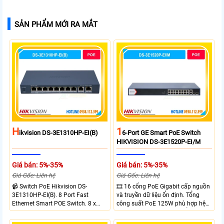
SẢN PHẨM MỚI RA MẮT
H
1
Ikvision DS-3E1310HP-EI(B)
6-Port GE Smart PoE Switch
HIKVISION DS-3E1520P-EI/M
Giá bán: 5%-35%
Giá bán: 5%-35%
Giá Gốc: Liên hệ
Giá Gốc: Liên hệ
📹 Switch PoE Hikvision DS-
🎞 16 cổng PoE Gigabit cấp nguồn
3E1310HP-EI(B). 8 Port Fast
và truyền dữ liệu ổn định. Tổng
Ethernet Smart POE Switch. 8 x
công suất PoE 125W phù hợp hệ
10/100M PoE Ports, 2 x Gigabit
thống camera IP vừa. 2 cổng RJ45
Uplink Ports.
Gigabit và 2 cổng quang SFP mở