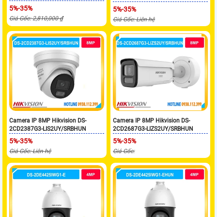
5%-35%
5%-35%
Giá Gốc: 2,810,000 ₫
Giá Gốc: Liên hệ
Camera IP 8MP Hikvision DS-
Camera IP 8MP Hikvision DS-
2CD2387G3-LIS2UY/SRBHUN
2CD2687G3-LIZS2UY/SRBHUN
5%-35%
5%-35%
Giá Gốc: Liên hệ
Giá Gốc: