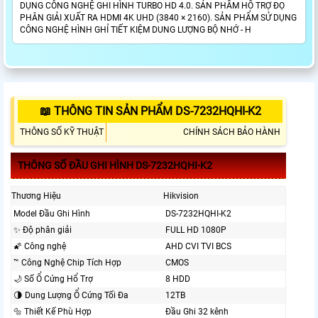
DỤNG CÔNG NGHỆ GHI HÌNH TURBO HD 4.0. SẢN PHẨM HỖ TRỢ ĐỌ
PHÂN GIẢI XUẤT RA HDMI 4K UHD (3840 × 2160). SẢN PHẨM SỬ DỤNG
CÔNG NGHỆ HÌNH GHỈ TIẾT KIỆM DUNG LƯỢNG BỘ NHỚ - H
📖 THÔNG TIN SẢN PHẨM DS-7232HQHI-K2
THÔNG SỐ KỸ THUẬT
CHÍNH SÁCH BẢO HÀNH
THÔNG SỐ ĐẦU GHI HÌNH DS-7232HQHI-K2
Thương Hiệu
Hikvision
Model Đầu Ghi Hình
DS-7232HQHI-K2
✨ Độ phân giải
FULL HD 1080P
🌠 Công nghệ
AHD CVI TVI BCS
™️ Công Nghệ Chip Tích Hợp
CMOS
🌙 Số Ổ Cứng Hổ Trợ
8 HDD
🌗 Dung Lượng Ổ Cứng Tối Đa
12TB
🔩 Thiết Kế Phù Hợp
Đầu Ghi 32 kênh