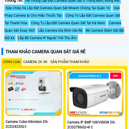
Thông Tin:
Hệ Thống Lắp Đặt Camera Quan Sát Ở Trảng Bom, Đồng Nai
Sửa Chữa Và Lắp Đặt Camera Quan Sát Nhanh Chóng Tại Quận 10
Giải
Pháp Camera Ip Cho Hiệu Thuốc Tây
Công Ty Lắp Đặt Camera Quan Sát
Tại Thanh Hóa
Công Ty Lắp Đặt Camera Quan Sát Tại Hà Nam
Camera
Quan Sát Xoay 360
Lắp Camera Gia Đình Gía Rẻ
Bộ Camera Giám Sát Bãi
Giữ Xe
Lắp Bộ Camera IP Ngoài Trời Thu Âm
THAM KHẢO CAMERA QUAN SÁT GIÁ RẺ
CÙNG LOẠI
CAMERA 2K 4K
SẢN PHẨM THAM KHẢO
Camera Cube Hikvision DS-
Camera IP 8MP HIKVISION DS-
2CD2423G2-I
2CD2T86G2-4I C