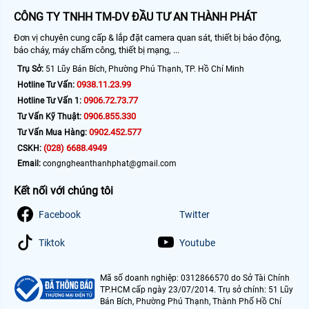
CÔNG TY TNHH TM-DV ĐẦU TƯ AN THÀNH PHÁT
Đơn vị chuyên cung cấp & lắp đặt camera quan sát, thiết bị báo động,
báo cháy, máy chấm công, thiết bị mạng, ...
Trụ Sở:
51 Lũy Bán Bích, Phường Phú Thạnh, TP. Hồ Chí Minh
0938.11.23.99
Hotline Tư Vấn:
0906.72.73.77
Hotline Tư Vấn 1:
0906.855.330
Tư Vấn Kỹ Thuật:
0902.452.577
Tư Vấn Mua Hàng:
(028) 6688.4949
CSKH:
Email:
congngheanthanhphat@gmail.com
Kết nối với chúng tôi
Facebook
Twitter
Tiktok
Youtube
Mã số doanh nghiệp: 0312866570 do Sở Tài Chính
TP.HCM cấp ngày 23/07/2014. Trụ sở chính: 51 Lũy
Bán Bích, Phường Phú Thạnh, Thành Phố Hồ Chí