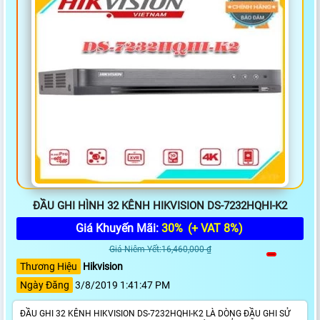
ĐẦU GHI HÌNH 32 KÊNH HIKVISION DS-7232HQHI-K2
Giá Khuyến Mãi:
30%
(+ VAT 8%)
Giá Niêm Yết:16,460,000 ₫
Thương Hiệu
Hikvision
Ngày Đăng
3/8/2019 1:41:47 PM
ĐẦU GHI 32 KÊNH HIKVISION DS-7232HQHI-K2 LÀ DÒNG ĐẦU GHI SỬ