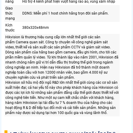
năng
Hỗ trợ 4 kênh phát hiện vượt hàng rào ảo, vùng xâm nhập
Giao
thức
DDNS: Miễn phí 1 host chính hãng trọn đời sản phẩm.
mạng
Kích
380x320x48mm
thước
Hikvision là thương hiệu cung cấp lớn nhất thế giới các sản
phẩm Camera quan sát. Công ty chuyên về công nghệ giám sát
video, thiết kế và sản xuất các sản phẩm CCTV và giám sát video.
Dòng sản phẩm của hãng bao gồm camera, đầu ghi hình, cho tới các
phần mềm quản lý video. Từ khi thành lập vào năm 2001, Hikvision đã
nhanh chóng nắm giữ vị trí dẫn đầu thị trường thế giới trong ngành
công nghiệp an ninh. Hiện nay Hikvision đã trở thành một doanh
nghiệp toàn cầu với hơn 12000 nhân viên, bao gồm 4.000 kỹ sư
chuyên nghiên cứu và phát triển sản phẩm.
Hikvision sở hữu mộ đội ngũ R&D lớn nhất thế giới cùng các cơ sở sản
xuất hiện đại; cả hai yếu tố này cho phép khách hàng của Hikvision có
được các lợi ích từ những sản phẩm đẳng cấp thế giới được thiết kế với
công nghệ tiên tiến. Như một sự cam kết chắc chắn với khách hàng,
hàng năm Hikvision lại tái đầu tư 7 % doanh thu của hãng cho các
hoạt động R & D để tiếp tục đổi mới và cải tiến sản phẩm. Những sản
phẩm này được sử dụng tại hơn 100 quốc gia và vùng lãnh thổ.