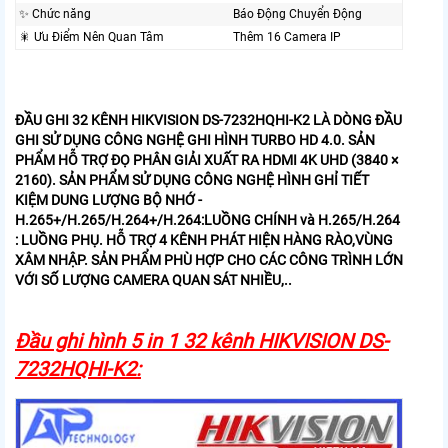
✨ Chức năng
Báo Động Chuyển Động
🎇 Ưu Điểm Nên Quan Tâm
Thêm 16 Camera IP
ĐẦU GHI 32 KÊNH HIKVISION DS-7232HQHI-K2 LÀ DÒNG ĐẦU
GHI SỬ DỤNG CÔNG NGHỆ GHI HÌNH TURBO HD 4.0. SẢN
PHẨM HỖ TRỢ ĐỌ PHÂN GIẢI XUẤT RA HDMI 4K UHD (3840 ×
2160). SẢN PHẨM SỬ DỤNG CÔNG NGHỆ HÌNH GHỈ TIẾT
KIỆM DUNG LƯỢNG BỘ NHỚ -
H.265+/H.265/H.264+/H.264:LUỒNG CHÍNH và H.265/H.264
: LUỒNG PHỤ. HỖ TRỢ 4 KÊNH PHÁT HIỆN HÀNG RÀO,VÙNG
XÂM NHẬP. SẢN PHẨM PHÙ HỢP CHO CÁC CÔNG TRÌNH LỚN
VỚI SỐ LƯỢNG CAMERA QUAN SÁT NHIỀU,..
Đầu ghi hình 5 in 1 32 kênh HIKVISION DS-
7232HQHI-K2: