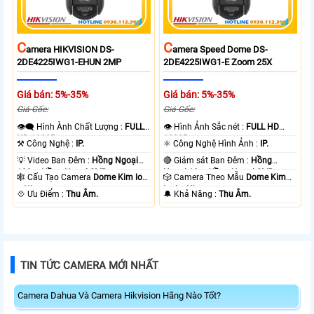
C
C
Amera HIKVISION DS-
Amera Speed Dome DS-
2DE4225IWG1-EHUN 2MP
2DE4225IWG1-E Zoom 25X
Giá bán: 5%-35%
Giá bán: 5%-35%
Giá Gốc:
Giá Gốc:
👁️‍🗨 Hình Ành Chất Lượng :
FULL
👁 Hình Ảnh Sắc nét :
FULL HD
HD 1080P .
1080P .
⚒ Công Nghệ :
IP.
⚛️ Công Nghệ Hình Ảnh :
IP.
💡 Video Ban Đêm :
Hồng Ngoại
🔴 Giám sát Ban Đêm :
Hồng
100m Hồng Ngoại SMD.
Ngoại 10m Hồng Ngoại SMD.
🕸️ Cấu Tạo Camera
Dome Kim loại
🎲 Camera Theo Mẫu
Dome Kim
+ Nhựa.
loại + Nhựa.
️💠 Ưu Điểm :
Thu Âm.
️🔔 Khả Năng :
Thu Âm.
TIN TỨC CAMERA MỚI NHẤT
Camera Dahua Và Camera Hikvision Hãng Nào Tốt?