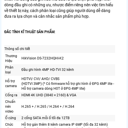
dòng đầu ghi có những ưu, nhược điểm riêng nên việc tìm hiểu
về thiết bị này, cách phân loại cũng giúp người dùng dễ dàng
đưa ra lựa chọn và cân nhắc sản phẩm phù hợp.
ĐĂC TÍNH KĨ THUẬT SẢN PHẨM:
Thông số chi tiết
Thương
HikVision DS-7232HQHI-K2
Hiệu
Phân
Đầu ghi hình 4MP HD-TVI 32 kênh
loại
HDTVI/ CVI/ AHD/ CVBS
Hỗ trợ
(HDTVI 3MP) (* Có firmware hỗ trợ ghi hình ở ĐPG 4MP lite -
camera
Hỗ trợ camera dòng H0T ở ĐPG 4MP lite)
Cổng ra
HDMI 4K UHD (3840 × 2160) & VGA
Chuẩn
nén
H.265 + / H.265 / H.264 + / H.264
video
Ổ cứng
2 cổng SATA mỗi ổ tối đa 12TB
Chức
Hỗ trợ gán thêm 8 kênh camera IP 6MP (tối đa 32 kênh)