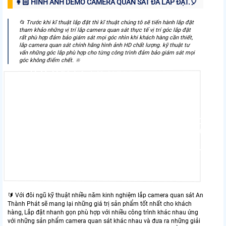
👩🏻 HÌNH ẢNH DEMO CAMERA QUAN SÁT ĐÃ LẮP ĐẶT.️🎈
📂 Trước khi kĩ thuật lắp đặt thì kĩ thuật chúng tô sẽ tiến hành lắp đặt
tham khảo những vị trí lắp camera quan sát thực tế vị trí góc lắp đặt
rất phù hợp đảm bảo giám sát mọi góc nhìn khi khách hàng cần thiết,
CAMERA 
lắp camera quan sát chính hãng hình ảnh HD chất lượng. kỹ thuật tư
vấn những góc lắp phù hợp cho từng công trình đảm bảo giám sát mọi
góc không điểm chết. 🔆
 GIÁ RẺ FULL
ĐỘNG C
IÁM SÁT CỬA
MẬT CA
UẢ
PHÒNG 
I GIÁ RẺ GIÁM SÁT CỬA NHÀ
LẮP CAMERA WI
BẢO MẬT CAO
🔰 Với đôi ngũ kỹ thuật nhiều năm kinh nghiệm lắp camera quan sát An
Thành Phát sẽ mang lại những giá trị sản phẩm tốt nhất cho khách
hàng, Lắp đặt nhanh gọn phù hợp với nhiều công trình khác nhau ứng
với những sản phẩm camera quan sát khác nhau và đưa ra những giải