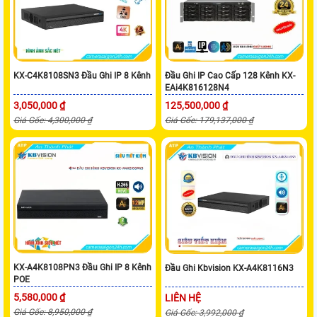
KX-C4K8108SN3 Đầu Ghi IP 8 Kênh
Đầu Ghi IP Cao Cấp 128 Kênh KX-
EAi4K816128N4
3,050,000 ₫
125,500,000 ₫
Giá Gốc: 4,300,000 ₫
Giá Gốc: 179,137,000 ₫
KX-A4K8108PN3 Đầu Ghi IP 8 Kênh
Đầu Ghi Kbvision KX-A4K8116N3
POE
5,580,000 ₫
LIÊN HỆ
Giá Gốc: 8,950,000 ₫
Giá Gốc: 3,992,000 ₫