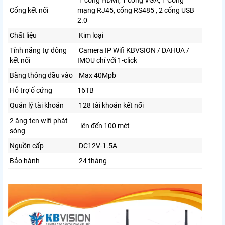
1 cổng HDMI, 1 cổng VGA, 1 Cổng
Cổng kết nối
mạng RJ45, cổng RS485 , 2 cổng USB
2.0
Chất liệu
Kim loại
Tính năng tự đông
Camera IP Wifi KBVSION / DAHUA /
kết nối
IMOU chỉ với 1-click
Băng thông đầu vào
Max 40Mpb
Hỗ trợ ổ cứng
16TB
Quản lý tài khoản
128 tài khoản kết nối
2 ăng-ten wifi phát
lên đến 100 mét
sóng
Nguồn cấp
DC12V-1.5A
Bảo hành
24 tháng