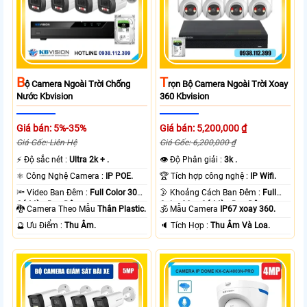
B
T
Ộ Camera Ngoài Trời Chống
Rọn Bộ Camera Ngoài Trời Xoay
Nước Kbvision
360 Kbvision
Giá bán: 5%-35%
Giá bán: 5,200,000 ₫
Giá Gốc: Liên Hệ
Giá Gốc: 6,200,000 ₫
️⚡ Độ sắc nét :
Ultra 2k + .
👁 Độ Phân giải :
3k .
⚛️ Công Nghệ Camera :
IP POE.
🏆 Tích hợp công nghệ :
IP Wifi.
🔦 Video Ban Đêm :
Full Color 30m
🌛 Khoảng Cách Ban Đêm :
Full
Có Màu Ban Ðêm.
Color 30m Có Màu Ban Ðêm.
🐉️ Camera Theo Mẫu
Thân Plastic.
🕉️ Mẫu Camera
IP67 xoay 360.
️🔮 Ưu Điểm :
Thu Âm.
️🔈 Tích Hợp :
Thu Âm Và Loa.