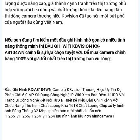
lượng được nâng cao, giá thành cạnh tranh trên thị trường phù
hợp với người tiêu dùng và chất lượng được đặt lên hàng đầu
thì dòng camera thương hiệu Kbvision đã tạo nên một bứt phá
của người tiêu dùng Việt Nam.
Nếu bạn đang tìm kiếm một đầu ghi hình nhỏ gọn có nhiều tính
năng thông minh thì ĐẦU GHI WIFI KBVISION KX-
A8104WN chính là sự lựa chọn tuyệt vời. Để mua camera chính
hãng 100% với giá tốt nhất trên thị trường bạn vui lòng:
Đầu Ghi Hình
KX-A8104WN
Camera KBvision Thương Hiệu Uy Tín Độ
Phân Giải 6.0 MP Sử Dụng Công Nghệ IP Wifi Xem Ban Đêm 1 HDD Với
Trang Bị Công Nghệ Kết Nối Từ Xa Thiết kế Kiểu Đầu Ghi 4 kênh Với
Chức Năng Thu hình Chất Lượng Khả 16TB Chất Lượng Chíp xử lý hình
ảnh Băng Thông 32 Mbps phiên bản mới nhất chuẩn nén
H.265+/H.265/H.264+/H.264 lưu hình ảnh lâu hơn hinhcamera1