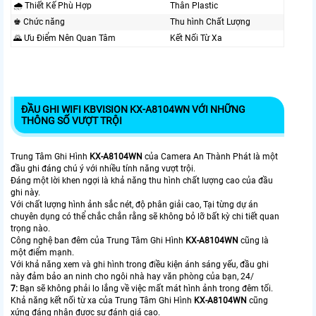
🌧️ Thiết Kế Phù Hợp
Thân Plastic
♚ Chức năng
Thu hình Chất Lượng
🌄 Ưu Điểm Nên Quan Tâm
Kết Nối Từ Xa
ĐẦU GHI WIFI KBVISION KX-A8104WN VỚI NHỮNG
THÔNG SỐ VƯỢT TRỘI
Trung Tâm Ghi Hình
KX-A8104WN
của Camera An Thành Phát là một
đầu ghi đáng chú ý với nhiều tính năng vượt trội.
Đáng một lời khen ngợi là khả năng thu hình chất lượng cao của đầu
ghi này.
Với chất lượng hình ảnh sắc nét, độ phân giải cao, Tại từng dự án
chuyên dụng có thể chắc chắn rằng sẽ không bỏ lỡ bất kỳ chi tiết quan
trọng nào.
Công nghệ ban đêm của Trung Tâm Ghi Hình
KX-A8104WN
cũng là
một điểm mạnh.
Với khả năng xem và ghi hình trong điều kiện ánh sáng yếu, đầu ghi
này đảm bảo an ninh cho ngôi nhà hay văn phòng của bạn, 24/
7:
Bạn sẽ không phải lo lắng về việc mất mát hình ảnh trong đêm tối.
Khả năng kết nối từ xa của Trung Tâm Ghi Hình
KX-A8104WN
cũng
xứng đáng nhận được sự đánh giá cao.