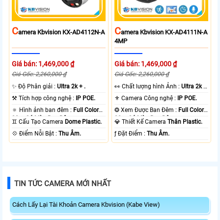
C
C
Amera Kbvision KX-AD4112N-A
Amera Kbvision KX-AD4111N-A
4MP
Giá bán: 1,469,000 ₫
Giá bán: 1,469,000 ₫
Giá Gốc: 2,260,000 ₫
Giá Gốc: 2,260,000 ₫
✨ Độ Phân giải :
Ultra 2k + .
️👀 Chất lượng hình Ảnh :
Ultra 2k +
.
⚒ Tích hợp công nghệ :
IP POE.
⚜️ Camera Công nghệ :
IP POE.
🔅 Hình ảnh ban đêm :
Full Color
❂ Xem Được Ban Đêm :
Full Color
30m Có Màu Ban Ðêm.
30m Có Màu Ban Ðêm.
♊ Cấu Tạo Camera
Dome Plastic.
💎 Thiết Kế Camera
Thân Plastic.
️💠 Điểm Nỗi Bật :
Thu Âm.
️ƒ Đặt Điểm :
Thu Âm.
TIN TỨC CAMERA MỚI NHẤT
Cách Lấy Lại Tài Khoản Camera Kbvision (Kabe View)