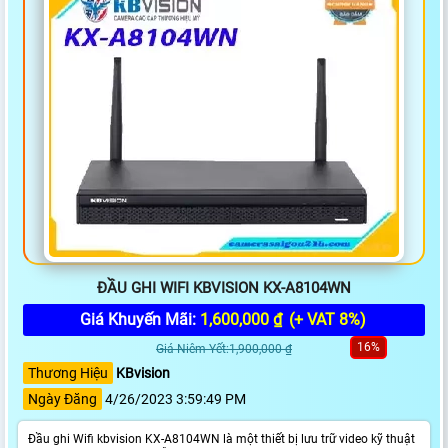
ĐẦU GHI WIFI KBVISION KX-A8104WN
Giá Khuyến Mãi:
1,600,000 ₫
(+ VAT 8%)
16%
Giá Niêm Yết:1,900,000 ₫
Thương Hiệu
KBvision
Ngày Đăng
4/26/2023 3:59:49 PM
Đầu ghi Wifi kbvision KX-A8104WN là một thiết bị lưu trữ video kỹ thuật