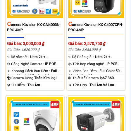
C
C
Amera Kbvision KX-CAi4003N-
Amera Kbvision KX-C4007CPN-
PRO 4MP
PRO 4MP
Giá bán: 3,003,000 ₫
Giá bán: 2,570,750 ₫
Giá Gốc: 4,620,000 ₫
Giá Gốc: 3,955,000 ₫
✨ Độ sắc nét :
Ultra 2k + .
✨ Độ Phân giải :
Ultra 2k + .
⚙ Công Nghệ Camera :
IP POE.
👍 Tích hợp công nghệ :
IP POE.
🔅 Khoảng Cách Ban Đêm :
Full
🔅 Video Ban Đêm :
Full Color 50m
Color 50m Có Màu Ban Ðêm.
Có Màu Ban Ðêm.
🐉️ Camera Dòng
Thân Kim loại.
🕸️ Thiết Kế Camera
Ip67 360.
️💎 Ưu Điểm :
Thu Âm.
️💠 Tích Hợp :
Thu Âm Và Loa.