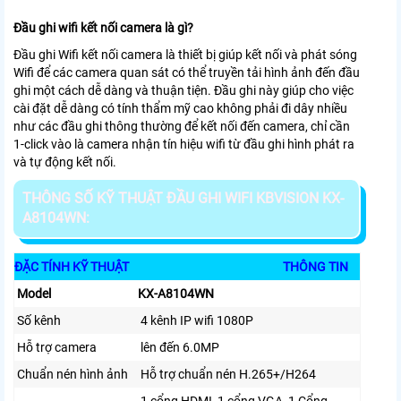
Đầu ghi wifi kết nối camera là gì?
Đầu ghi Wifi kết nối camera là thiết bị giúp kết nối và phát sóng
Wifi để các camera quan sát có thể truyền tải hình ảnh đến đầu
ghi một cách dễ dàng và thuận tiện. Đầu ghi này giúp cho việc
cài đặt dễ dàng có tính thẩm mỹ cao không phải đi dây nhiều
như các đầu ghi thông thường để kết nối đến camera, chỉ cần
1-click vào là camera nhận tín hiệu wifi từ đầu ghi hình phát ra
và tự động kết nối.
THÔNG SỐ KỸ THUẬT ĐẦU GHI WIFI KBVISION KX-
A8104WN:
ĐẶC TÍNH KỸ THUẬT
THÔNG TIN
Model
KX-A8104WN
Số kênh
4 kênh IP wifi 1080P
Hỗ trợ camera
lên đến 6.0MP
Chuẩn nén hình ảnh
Hỗ trợ chuẩn nén H.265+/H264