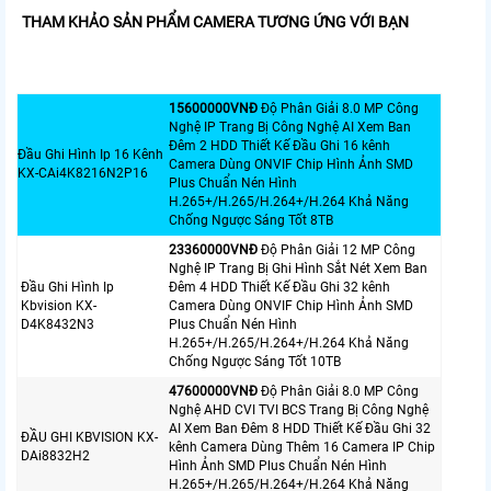
THAM KHẢO SẢN PHẨM CAMERA TƯƠNG ỨNG VỚI BẠN
15600000VNÐ
Độ Phân Giải 8.0 MP Công
Nghệ IP Trang Bị Công Nghệ AI Xem Ban
Đêm 2 HDD Thiết Kế Đầu Ghi 16 kênh
Đầu Ghi Hình Ip 16 Kênh
Camera Dùng ONVIF Chip Hình Ảnh SMD
KX-CAi4K8216N2P16
Plus Chuẩn Nén Hình
H.265+/H.265/H.264+/H.264 Khả Năng
Chống Ngược Sáng Tốt 8TB
23360000VNÐ
Độ Phân Giải 12 MP Công
Nghệ IP Trang Bị Ghi Hình Sắt Nét Xem Ban
Đầu Ghi Hình Ip
Đêm 4 HDD Thiết Kế Đầu Ghi 32 kênh
Kbvision KX-
Camera Dùng ONVIF Chip Hình Ảnh SMD
D4K8432N3
Plus Chuẩn Nén Hình
H.265+/H.265/H.264+/H.264 Khả Năng
Chống Ngược Sáng Tốt 10TB
47600000VNÐ
Độ Phân Giải 8.0 MP Công
Nghệ AHD CVI TVI BCS Trang Bị Công Nghệ
AI Xem Ban Đêm 8 HDD Thiết Kế Đầu Ghi 32
ĐẦU GHI KBVISION KX-
kênh Camera Dùng Thêm 16 Camera IP Chip
DAi8832H2
Hình Ảnh SMD Plus Chuẩn Nén Hình
H.265+/H.265/H.264+/H.264 Khả Năng