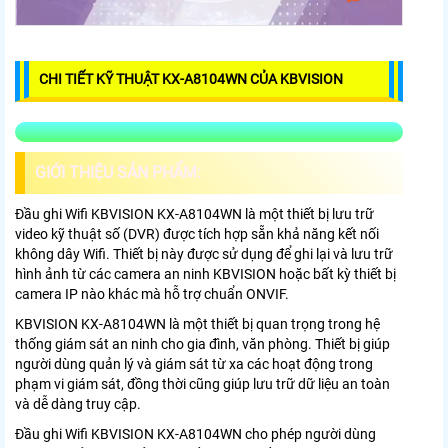
CHI TIẾT KỸ THUẬT KX-A8104WN CỦA KBVISION
GIỚI THIỆU SẢN PHẨM:
Đầu ghi Wifi KBVISION KX-A8104WN là một thiết bị lưu trữ
video kỹ thuật số (DVR) được tích hợp sẵn khả năng kết nối
không dây Wifi. Thiết bị này được sử dụng để ghi lại và lưu trữ
hình ảnh từ các camera an ninh KBVISION hoặc bất kỳ thiết bị
camera IP nào khác mà hỗ trợ chuẩn ONVIF.
KBVISION KX-A8104WN là một thiết bị quan trọng trong hệ
thống giám sát an ninh cho gia đình, văn phòng. Thiết bị giúp
người dùng quản lý và giám sát từ xa các hoạt động trong
phạm vi giám sát, đồng thời cũng giúp lưu trữ dữ liệu an toàn
và dễ dàng truy cập.
Đầu ghi Wifi KBVISION KX-A8104WN cho phép người dùng