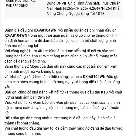
Kênh Kbvision KX-
Dùng ONVIF Chip Hình Ảnh SMD Plus Chuẩn
E4K88128N2
Nén Hình H.265+/H.265/H.264+/H.264 Khả
Năng Chống Ngược Sáng Tốt 10TB
Đánh giá đầu ghi
KX-A8104WN
: với nhiều dự án đã ghi nhận đầu ghi
KX-A8104WN
trong một thời gian ngắn và Giúp cho hệ thống ghi hình
ổn định hơn an tâm để đảm bảo dữ liệu luôn lưu trữ chất lượng hình
ảnh mà nó mang lại.
Với công nghệ Ultra 4k lite, hình ảnh được hiển thị rõ nét và sắc nét.
Công nghệ hình ảnh IP Wifi thông minh cũng giúp kết nối mạng một
cách dễ dàng và ổn định.
Băng thông 32 Mbps của đầu ghi này cung cấp một trải nghiệm xem
hình ảnh mượt mà và không bị giật.
với khả năng xử lý hình ảnh thiếu sáng, camera
KX-A8104WN
Đầu ghi
hình cho phép chúng ta nhìn rõ ràng ngay cả trong điều kiện ánh sáng
yếu.
Đầu ghi cũng có khả năng kết nối từ xa thông qua đầu thu KTS, với chất
lượng hình ảnh ban đêm tốt.
Việc kết nối từ xa Đảm bảo cho Đâu ghi quan sát và kiểm soát an ninh
bộ camera cctv chuyên nghiệp chất lượng một cách dễ dàng và thuận
tiện.
Điều đầu ghi ấn tượng nhất được trang bị ở đầu ghi này là nó có giá
thành rất phải chăng.
Với chất lượng đầu ghi này, tôi đã cảm thấy rằng nó đáng để đầu tư vào
những công trình nhỏ.