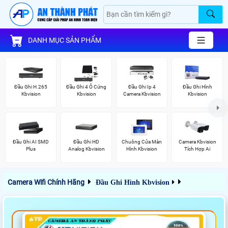
DANH MỤC SẢN PHẨM
Đầu Ghi H.265
Đầu Ghi 4 Ổ Cứng
Đầu Ghi Ip 4
Đầu Ghi Hình
Kbvision
Kbvision
Camera Kbvision
Kbvision
Đầu Ghi AI SMD
Đầu Ghi HD
Chuông Cửa Màn
Camera Kbvision
Plus
Analog Kbvision
Hình Kbvision
Tích Hợp Ai
Camera Wifi Chính Hãng
Đầu Ghi Hình Kbvision