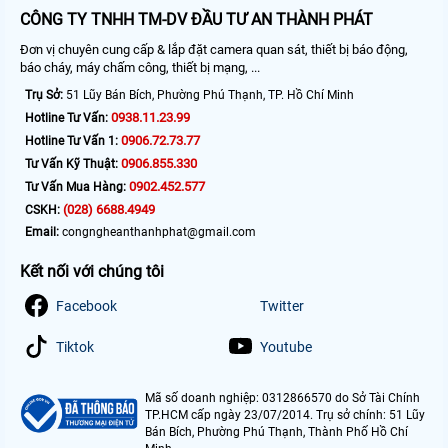
CÔNG TY TNHH TM-DV ĐẦU TƯ AN THÀNH PHÁT
Đơn vị chuyên cung cấp & lắp đặt camera quan sát, thiết bị báo động,
báo cháy, máy chấm công, thiết bị mạng, ...
Trụ Sở:
51 Lũy Bán Bích, Phường Phú Thạnh, TP. Hồ Chí Minh
0938.11.23.99
Hotline Tư Vấn:
0906.72.73.77
Hotline Tư Vấn 1:
0906.855.330
Tư Vấn Kỹ Thuật:
0902.452.577
Tư Vấn Mua Hàng:
(028) 6688.4949
CSKH:
Email:
congngheanthanhphat@gmail.com
Kết nối với chúng tôi
Facebook
Twitter
Tiktok
Youtube
Mã số doanh nghiệp: 0312866570 do Sở Tài Chính
TP.HCM cấp ngày 23/07/2014. Trụ sở chính: 51 Lũy
Bán Bích, Phường Phú Thạnh, Thành Phố Hồ Chí