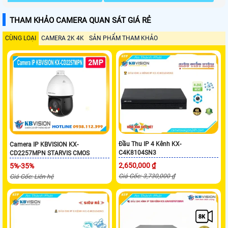
THAM KHẢO CAMERA QUAN SÁT GIÁ RẺ
CÙNG LOẠI
CAMERA 2K 4K
SẢN PHẨM THAM KHẢO
Đầu Thu IP 4 Kênh KX-
Camera IP KBVISION KX-
C4K8104SN3
CD2257MPN STARVIS CMOS
2,650,000 ₫
5%-35%
Giá Gốc: 3,730,000 ₫
Giá Gốc: Liên hệ