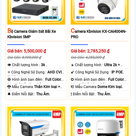
B
C
Ộ Camera Giám Sát Bãi Xe
Amera Kbvision KX-CAi4004N-
Kbvision 5MP
PRO
Giá bán: 5,500,000 ₫
Giá bán: 2,785,250 ₫
Giá Gốc: 8,900,000 ₫
Giá Gốc: 4,285,000 ₫
👁 Chất lượng hình :
3k .
☀️ Chất lượng hình :
Ultra 2k + .
✳️ Công Nghệ Sử Dụng :
AHD CVI
🌠 Công Nghệ Sử Dụng :
IP POE.
TVI BCS.
🔴 Hình ảnh ban đêm :
Full Color
✪ Hình ảnh ban đêm :
Full Color
80m Có Màu Ban Ðêm.
30m Có Màu Ban Ðêm.
🐉️ Mẫu Camera
Thân Kim loại +
🎼️ Mẫu Camera
Dome Kim loại.
Nhựa.
️🔔 Điểm Nỗi Bật :
Thu Âm.
️ƒ Điểm Nỗi Bật :
Thu Âm.