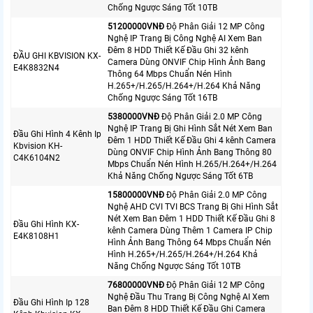
Chống Ngược Sáng Tốt 10TB
51200000VNÐ
Độ Phân Giải 12 MP Công
Nghệ IP Trang Bị Công Nghệ AI Xem Ban
Đêm 8 HDD Thiết Kế Đầu Ghi 32 kênh
ĐẦU GHI KBVISION KX-
Camera Dùng ONVIF Chip Hình Ảnh Bang
E4K8832N4
Thông 64 Mbps Chuẩn Nén Hình
H.265+/H.265/H.264+/H.264 Khả Năng
Chống Ngược Sáng Tốt 16TB
5380000VNÐ
Độ Phân Giải 2.0 MP Công
Nghệ IP Trang Bị Ghi Hình Sắt Nét Xem Ban
Đầu Ghi Hình 4 Kênh Ip
Đêm 1 HDD Thiết Kế Đầu Ghi 4 kênh Camera
Kbvision KH-
Dùng ONVIF Chip Hình Ảnh Bang Thông 80
C4K6104N2
Mbps Chuẩn Nén Hình H.265/H.264+/H.264
Khả Năng Chống Ngược Sáng Tốt 6TB
15800000VNÐ
Độ Phân Giải 2.0 MP Công
Nghệ AHD CVI TVI BCS Trang Bị Ghi Hình Sắt
Nét Xem Ban Đêm 1 HDD Thiết Kế Đầu Ghi 8
Đầu Ghi Hình KX-
kênh Camera Dùng Thêm 1 Camera IP Chip
E4K8108H1
Hình Ảnh Bang Thông 64 Mbps Chuẩn Nén
Hình H.265+/H.265/H.264+/H.264 Khả
Năng Chống Ngược Sáng Tốt 10TB
76800000VNÐ
Độ Phân Giải 12 MP Công
Nghệ Đầu Thu Trang Bị Công Nghệ AI Xem
Đầu Ghi Hình Ip 128
Ban Đêm 8 HDD Thiết Kế Đầu Ghi Camera