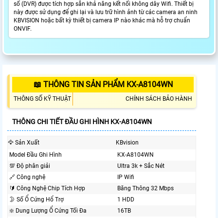
số (DVR) được tích hợp sẵn khả năng kết nối không dây Wifi. Thiết bị
này được sử dụng để ghi lại và lưu trữ hình ảnh từ các camera an ninh
KBVISION hoặc bất kỳ thiết bị camera IP nào khác mà hỗ trợ chuẩn
ONVIF.
📖 THÔNG TIN SẢN PHẨM KX-A8104WN
THÔNG SỐ KỸ THUẬT
CHÍNH SÁCH BẢO HÀNH
THÔNG CHI TIẾT ĐẦU GHI HÌNH KX-A8104WN
🦅 Sản Xuất
KBvision
Model Đầu Ghi Hình
KX-A8104WN
💯 Độ phân giải
Ultra 3k + Sắc Nét
🔗 Công nghệ
IP Wifi
🔰 Công Nghệ Chip Tích Hợp
Băng Thông 32 Mbps
🌛 Số Ổ Cứng Hổ Trợ
1 HDD
❇️ Dung Lượng Ổ Cứng Tối Đa
16TB