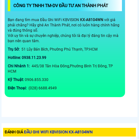
CÔNG TY TNHH TM-DV ĐẦU TƯ AN THÀNH PHÁT
Bạn đang tìm mua Đầu Ghi WiFi KBVISION
KX-A8104WN
với giá
phải chăng? Hãy ghé An Thành Phát, nơi có luôn hàng chính hãng
và đúng thông số.
Với uy tín và sự chuyên nghiệp, chúng tôi là đại lý đáng tin cậy mà
bạn nên quan tâm.
Trụ Sở:
51 Lũy Bán Bích, Phường Phú Thạnh, TP.HCM
Hotline: 0938.11.23.99
Chi Nhánh 1:
445/38 Tân Hòa Đông,Phường Bình Trị Đông, TP
HCM
Kỹ Thuật:
0906.855.330
Điện Thoại:
(028) 6688.4949
ĐÁNH GIÁ
ĐẦU GHI WIFI KBVISION KX-A8104WN