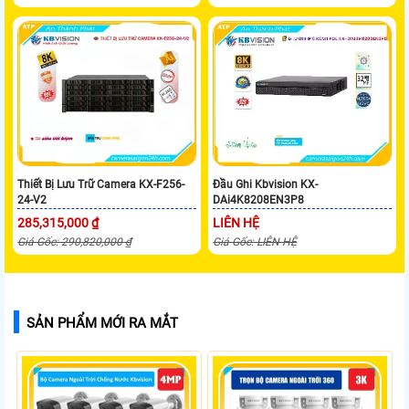
Thiết Bị Lưu Trữ Camera KX-F256-
Đầu Ghi Kbvision KX-
24-V2
DAi4K8208EN3P8
285,315,000 ₫
LIÊN HỆ
Giá Gốc: 290,820,000 ₫
Giá Gốc: LIÊN HỆ
SẢN PHẨM MỚI RA MẮT