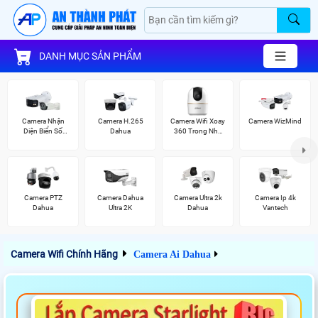
DANH MỤC SẢN PHẨM
Camera Nhận
Camera H.265
Camera Wifi Xoay
Camera WizMind
Diện Biển Số
Dahua
360 Trong Nhà
Dahua
Dahua
Camera PTZ
Camera Dahua
Camera Ultra 2k
Camera Ip 4k
Dahua
Ultra 2K
Dahua
Vantech
Camera Wifi Chính Hãng
Camera Ai Dahua