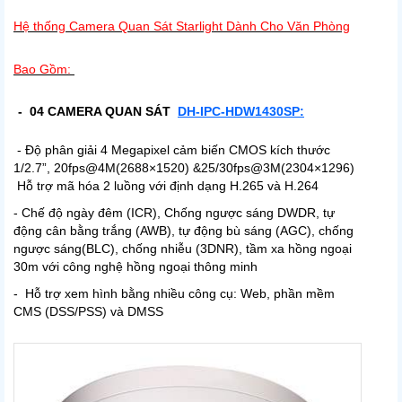
Hệ thống Camera Quan Sát Starlight Dành Cho Văn Phòng
Bao Gồm:
- 04 CAMERA QUAN SÁT
DH-IPC-HDW1430SP:
- Độ phân giải 4 Megapixel cảm biến CMOS kích thước
1/2.7”, 20fps@4M(2688×1520) &25/30fps@3M(2304×1296)
Hỗ trợ mã hóa 2 luồng với định dạng H.265 và H.264
- Chế độ ngày đêm (ICR), Chống ngược sáng DWDR, tự
động cân bằng trắng (AWB), tự động bù sáng (AGC), chống
ngược sáng(BLC), chống nhiễu (3DNR), tầm xa hồng ngoại
30m với công nghệ hồng ngoại thông minh
- Hỗ trợ xem hình bằng nhiều công cụ: Web, phần mềm
CMS (DSS/PSS) và DMSS