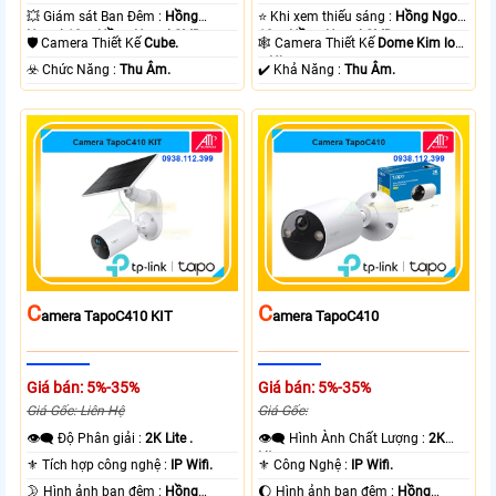
💥 Giám sát Ban Đêm :
Hồng
⭐ Khi xem thiếu sáng :
Hồng Ngoại
Ngoại 10m Hồng Ngoại SMD.
10m Hồng Ngoại SMD.
🛡 Camera Thiết Kế
Cube.
🕸️ Camera Thiết Kế
Dome Kim loại
+ Nhựa.
️☣️ Chức Năng :
Thu Âm.
️✔️ Khả Năng :
Thu Âm.
C
C
Amera TapoC410 KIT
Amera TapoC410
Giá bán: 5%-35%
Giá bán: 5%-35%
Giá Gốc: Liên Hệ
Giá Gốc:
👁️‍🗨 Độ Phân giải :
2K Lite .
👁️‍🗨 Hình Ành Chất Lượng :
2K
Lite .
⚜️ Tích hợp công nghệ :
IP Wifi.
⚜️ Công Nghệ :
IP Wifi.
🌛 Hình ảnh ban đêm :
Hồng
🌔 Hình ảnh ban đêm :
Hồng