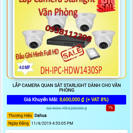
LẮP CAMERA QUAN SÁT STARLIGHT DÀNH CHO VĂN
PHÒNG
Giá Khuyến Mãi:
8,600,000 ₫
(+ VAT 8%)
7%
Giá Niêm Yết:9,200,000 ₫
Thương Hiệu
Dahua
Ngày Đăng
11/4/2019 4:53:05 PM