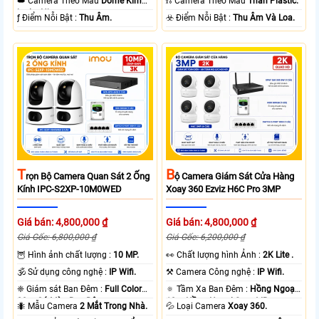
👑 Camera Theo Mẫu
Dome Kim
⛓ Camera Theo Mẫu
Thân Plastic.
loại + Nhựa.
️ƒ Điểm Nỗi Bật :
Thu Âm.
️☣️ Điểm Nỗi Bật :
Thu Âm Và Loa.
T
B
Rọn Bộ Camera Quan Sát 2 Ống
Ộ Camera Giám Sát Cửa Hàng
Kính IPC-S2XP-10M0WED
Xoay 360 Ezviz H6C Pro 3MP
Giá bán: 4,800,000 ₫
Giá bán: 4,800,000 ₫
Giá Gốc: 6,800,000 ₫
Giá Gốc: 6,200,000 ₫
🦉 Hình ảnh chất lượng :
10 MP.
️👀 Chất lượng hình Ảnh :
2K Lite .
🕉️ Sử dụng công nghệ :
IP Wifi.
⚒ Camera Công nghệ :
IP Wifi.
❈ Giám sát Ban Đêm :
Full Color
🔅 Tầm Xa Ban Đêm :
Hồng Ngoại
20m Có Màu Ban Ðêm.
10m Hồng Ngoại Smart IR.
🐜 Mẫu Camera
2 Mắt Trong Nhà.
💦 Loại Camera
Xoay 360.