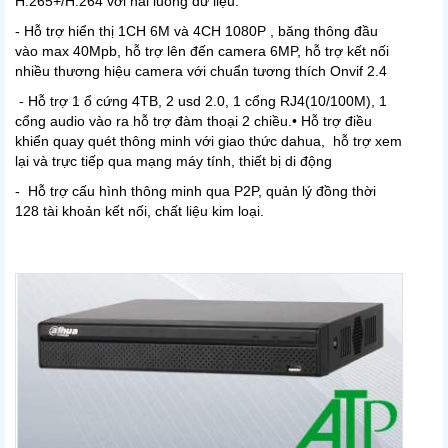
H.265+/H.264 với hai luồng dữ liệu.
- Hỗ trợ hiển thị 1CH 6M và 4CH 1080P , băng thông đầu
vào max 40Mpb, hỗ trợ lên đến camera 6MP, hỗ trợ kết nối
nhiều thương hiệu camera với chuẩn tương thích Onvif 2.4
- Hỗ trợ 1 ổ cứng 4TB, 2 usd 2.0, 1 cổng RJ4(10/100M), 1
cổng audio vào ra hỗ trợ đàm thoại 2 chiều.• Hỗ trợ điều
khiển quay quét thông minh với giao thức dahua, hỗ trợ xem
lại và trực tiếp qua mạng máy tính, thiết bị di động
- Hỗ trợ cấu hình thông minh qua P2P, quản lý đồng thời
128 tài khoản kết nối, chất liệu kim loại.