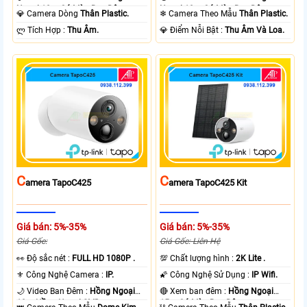
Ngoại 10m Có Màu Ban Ðêm.
Ngoại 10m Có Màu Ban Ðêm.
💎 Camera Dòng
Thân Plastic.
❄ Camera Theo Mẫu
Thân Plastic.
️ლ Tích Hợp :
Thu Âm.
️💎 Điểm Nỗi Bật :
Thu Âm Và Loa.
C
C
Amera TapoC425
Amera TapoC425 Kit
Giá bán: 5%-35%
Giá bán: 5%-35%
Giá Gốc:
Giá Gốc: Liên Hệ
️👀 Độ sắc nét :
FULL HD 1080P .
💯 Chất lượng hình :
2K Lite .
⚜️ Công Nghệ Camera :
IP.
🌠 Công Nghệ Sử Dụng :
IP Wifi.
🌙 Video Ban Đêm :
Hồng Ngoại
🔴 Xem ban đêm :
Hồng Ngoại
10m Hồng Ngoại SMD.
15m Có Màu Ban Ðêm.