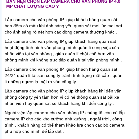
BẠN NÊN CHỌN LẮP CAMERA CHO VĂN PHÒNG IP 4.0
MP CHẤT LƯỢNG CAO ?
Lắp camera cho văn phòng IP giúp khách hàng quan sát
ban đêm có màu khi ánh sáng yếu quan sát mọi lúc mọi nơi
cho ánh sáng rõ nét hơn các dòng camera thường khác .
Lắp camera cho văn phòng IP giúp khách hàng quan sát
hoạt động tình hình văn phòng mình quản lí công việc của
nhân viên tại văn phòng , giúp quản lí chặt chẽ hơn văn
phòng mình khi không trực tiếp quản lí tại văn phòng mình .
Lắp camera cho văn phòng IP giúp khách hàng quan sát
24/24 quản lí tài sản công ty tránh tình trạng mất cắp . quản
lí những người lạ mặt ra vào công ty .
Lắp camera cho văn phòng IP giúp khách hàng khi đến văn
phòng công ty yên tâm hơn vì có hệ thông quan sát bãi xe
nhân viên hay quan sát xe khách hàng khi đến công ty .
Ngoài việc lắp camera cho văn phòng IP chúng tôi còn có lắp
camera IP cho các kho xưởng nhà xưởng , ngoài trời , công
trình , khách hàng có thể tham khảo lựa chọn các bộ camera
phù hợp cho mình để lắp đặt .