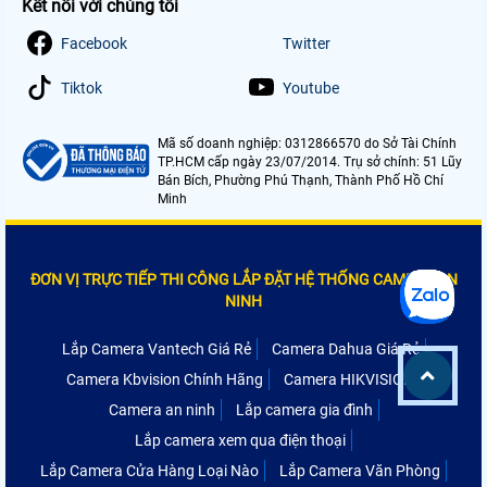
Kết nối với chúng tôi
Facebook
Twitter
Tiktok
Youtube
Mã số doanh nghiệp: 0312866570 do Sở Tài Chính
TP.HCM cấp ngày 23/07/2014. Trụ sở chính: 51 Lũy
Bán Bích, Phường Phú Thạnh, Thành Phố Hồ Chí
Minh
ĐƠN VỊ TRỰC TIẾP THI CÔNG LẮP ĐẶT HỆ THỐNG CAMERA AN
NINH
Lắp Camera Vantech Giá Rẻ
Camera Dahua Giá Rẻ
Camera Kbvision Chính Hãng
Camera HIKVISION
Camera an ninh
Lắp camera gia đình
Lắp camera xem qua điện thoại
Lắp Camera Cửa Hàng Loại Nào
Lắp Camera Văn Phòng