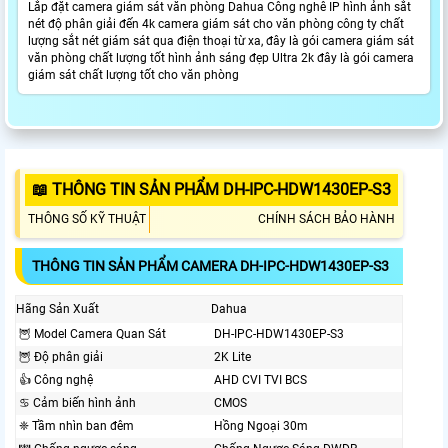
Lắp đặt camera giám sát văn phòng Dahua Công nghê IP hình ảnh sắt
nét độ phân giải đến 4k camera giám sát cho văn phòng công ty chất
lượng sắt nét giám sát qua điện thoại từ xa, đây là gói camera giám sát
văn phòng chất lượng tốt hình ảnh sáng đẹp Ultra 2k đây là gói camera
giám sát chất lượng tốt cho văn phòng
📖 THÔNG TIN SẢN PHẨM DH-IPC-HDW1430EP-S3
THÔNG SỐ KỸ THUẬT
CHÍNH SÁCH BẢO HÀNH
THÔNG TIN SẢN PHẨM CAMERA DH-IPC-HDW1430EP-S3
Hãng Sản Xuất
Dahua
🦉 Model Camera Quan Sát
DH-IPC-HDW1430EP-S3
🦉 Độ phân giải
2K Lite
👍 Công nghệ
AHD CVI TVI BCS
♋ Cảm biến hình ảnh
CMOS
❈ Tầm nhìn ban đêm
Hồng Ngoại 30m