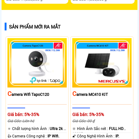
SẢN PHẨM MỚI RA MẮT
C
C
Amera Wifi TapoC120
Amera MC410 KIT
Giá bán: 5%-35%
Giá bán: 5%-35%
Giá Gốc: Liên hệ
Giá Gốc: 00 ₫
🔅 Chất lượng hình Ảnh :
Ultra 2k +
🔆 Hình Ảnh Sắc nét :
FULL HD
.
1080P .
👍 Camera Công nghệ :
IP Wifi.
🌠 Công Nghệ Hình Ảnh :
IP.