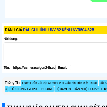
ĐÁNH GIÁ
ĐẦU GHI HÌNH UNV 32 KÊNH NVR504-32B
Nội dung:
Tên:
Email:
Thông Tin:
Hướng Dẫn Cài Đặt Camera Wifi Giấu Kín Trên Điện Thoại
Lắp C
Gì
BỘ KIT UNIVIEW IPC-B112-F40W
BỘ CAMERA THÂN NHIỆT TIC2221TER5