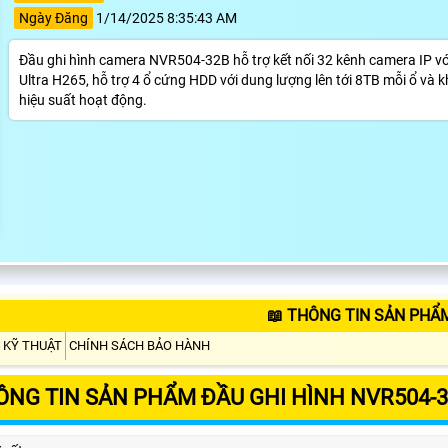
Ngày Đăng
1/14/2025 8:35:43 AM
Đầu ghi hình camera NVR504-32B hỗ trợ kết nối 32 kênh camera IP với
Ultra H265, hỗ trợ 4 ổ cứng HDD với dung lượng lên tới 8TB mỗi ổ và k
hiệu suất hoạt động.
📖 THÔNG TIN SẢN PHẨ
 KỸ THUẬT
CHÍNH SÁCH BẢO HÀNH
ÔNG TIN SẢN PHẨM ĐẦU GHI HÌNH NVR504-