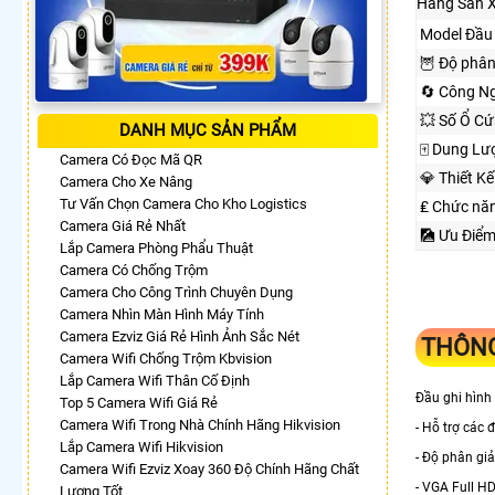
Hãng Sản 
Model Đầu 
🦉 Độ phân
🔄 Công Ng
💥 Số Ổ Cứ
DANH MỤC SẢN PHẨM
🀄 Dung Lư
Camera Có Đọc Mã QR
💎 Thiết K
Camera Cho Xe Nâng
Tư Vấn Chọn Camera Cho Kho Logistics
₤ Chức nă
Camera Giá Rẻ Nhất
🎑 Ưu Điể
Lắp Camera Phòng Phẩu Thuật
Camera Có Chống Trộm
Camera Cho Công Trình Chuyên Dụng
Camera Nhìn Màn Hình Máy Tính
Camera Ezviz Giá Rẻ Hình Ảnh Sắc Nét
THÔNG
Camera Wifi Chống Trộm Kbvision
Lắp Camera Wifi Thân Cố Định
Đầu ghi hình
Top 5 Camera Wifi Giá Rẻ
Camera Wifi Trong Nhà Chính Hãng Hikvision
- Hỗ trợ các 
Lắp Camera Wifi Hikvision
- Độ phân gi
Camera Wifi Ezviz Xoay 360 Độ Chính Hãng Chất
- VGA Full H
Lượng Tốt