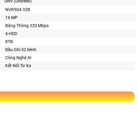
UNV (Uniview)
NVR504-32B
16 MP
Băng Thông 320 Mbps
4 HDD
8TB
Đầu Ghi 32 kênh
Công Nghệ AI
Kết Nối Từ Xa