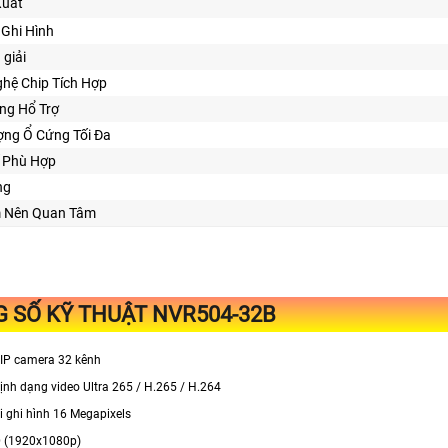
Xuất
Ghi Hình
 giải
hệ Chip Tích Hợp
ng Hổ Trợ
ợng Ổ Cứng Tối Đa
ế Phù Hợp
ng
m Nên Quan Tâm
 SỐ KỸ THUẬT NVR504-32B
 IP camera 32 kênh
định dạng video Ultra 265 / H.265 / H.264
ải ghi hình 16 Megapixels
D (1920x1080p)