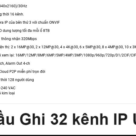
3840x2160)/30Hz
g thời 16 kênh.
era IP của bên thứ 3 với chuẩn ONVIF
DD dung lượng tối đa mỗi ổ 8TB
ng thông nhận 320Mbps
hiện thị: 2 x 16MP@30, 2 x 12MP@30, 4 x 4K@30, 6 x 5MP@30, 8 x 4MP@30, 10 x
iải xem lại: 16MP/12MP/8MP/6MP/5MP/4MP/3MP/1080p/960p/720p/D1/2CIF/CI
-ch, Alarm Out 4-ch
Cloud P2P miễn phí trọn đời
ng thời 128 người dùng
~240 VAC
ỏ kim loại