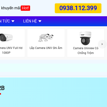
0938.112.399
 khuyến mãi
Hot!
N TỨC
LIÊN HỆ
mera UNV Full Hd
Lắp Camera UNV Ghi Âm
Camera Uniview Có
1080P
Chống Trộm
2B