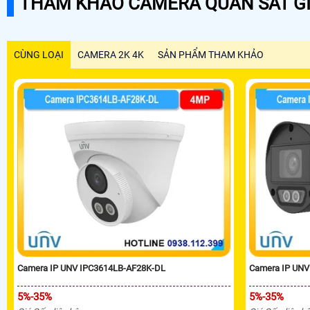
THAM KHẢO CAMERA QUAN SÁT GI
CÙNG LOẠI
CAMERA 2K 4K
SẢN PHẨM THAM KHẢO
Camera IP UNV IPC3614LB-AF28K-DL
Camera IP UNV
5%-35%
5%-35%