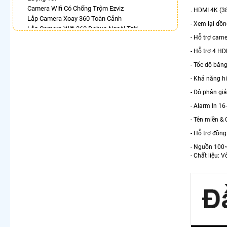
Camera Wifi Có Chống Trộm Ezviz
. HDMI 4K (
Lắp Camera Xoay 360 Toàn Cảnh
- Xem lại đồn
Lắp Camera Wifi 360 Dahua Ngoài Trời
- Hỗ trợ cam
Camera Wifi 360 Full Color Dahua
Lắp Camera Xoay 360 Có Ánh Sáng Kép
- Hỗ trợ 4 H
Camera 360 Trong Nhà Hikvision
- Tốc độ bă
Lắp Camera Wifi 360 Imou Giá Rẻ
- Khả năng 
Camera IP 360 Dahua
- Đô phân g
LẮP CAMERA THEO NHU CẦU
- Alarm In 16
Lắp Camera Văn Phòng Giá Rẻ
- Tên miền & 
Lắp Camera Nhà Xưởng Giá Rẻ
Lắp Camera Gia Đình Giá Rẻ
- Hỗ trợ đồ
Lắp Camera Kho Hàng Giá Rẻ
- Nguồn 100
Lắp Camera Cửa Hàng Giá Rẻ
- Chất liệu: V
Lắp Camera Wifi Giá Rẻ Chính Hãng
Lắp Camera Công Trình Giá Rẻ
Camera 360 Giá Rẻ