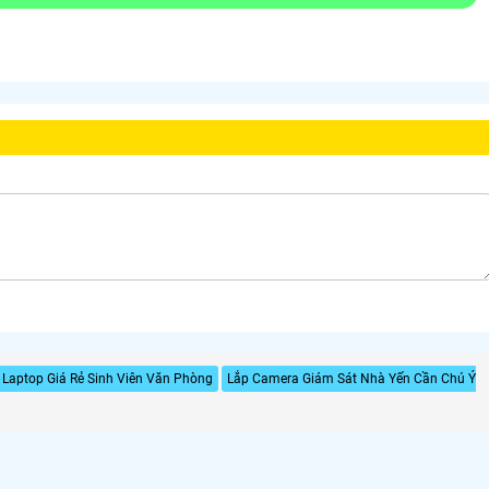
 Laptop Giá Rẻ Sinh Viên Văn Phòng
Lắp Camera Giám Sát Nhà Yến Cần Chú Ý