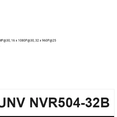
 3MP@30, 16 x 1080P@30, 32 x 960P@25
F