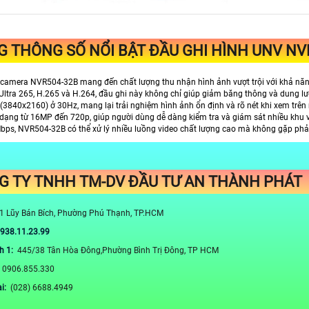
 THÔNG SỐ NỔI BẬT ĐẦU GHI HÌNH UNV NV
 camera NVR504-32B mang đến chất lượng thu nhận hình ảnh vượt trội với khả năng 
ư Ultra 265, H.265 và H.264, đầu ghi này không chỉ giúp giảm băng thông và dung 
(3840x2160) ở 30Hz, mang lại trải nghiệm hình ảnh ổn định và rõ nét khi xem trên 
 dạng từ 16MP đến 720p, giúp người dùng dễ dàng kiểm tra và giám sát nhiều khu v
bps, NVR504-32B có thể xử lý nhiều luồng video chất lượng cao mà không gặp phải h
G TY TNHH TM-DV ĐẦU TƯ AN THÀNH PHÁT
1 Lũy Bán Bích, Phường Phú Thạnh, TP.HCM
0938.11.23.99
h 1:
445/38 Tân Hòa Đông,Phường Bình Trị Đông, TP HCM
:
0906.855.330
ại:
(028) 6688.4949