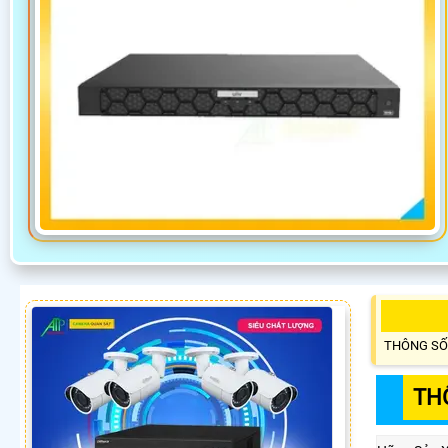
THÔNG SỐ
TH