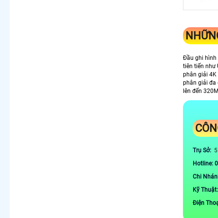
NHỮNG
Đầu ghi hình
tiên tiến nh
phân giải 4K 
phân giải đa
lên đến 320M
CÔN
Trụ Sở:
5
Hotline: 
Chi Nhán
Kỹ Thuật
Điện Tho