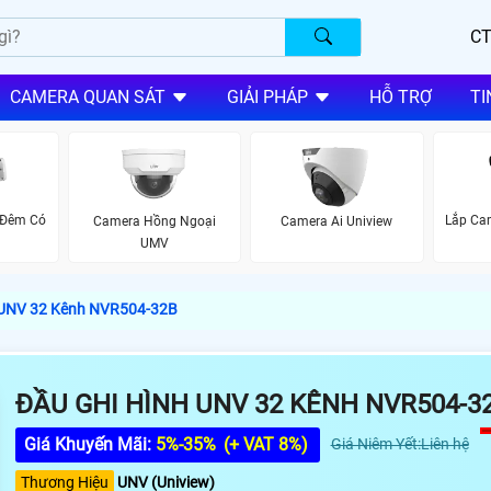
CT
CAMERA QUAN SÁT
GIẢI PHÁP
HỖ TRỢ
TI
 Đêm Có
Lắp Ca
Camera Hồng Ngoại
Camera Ai Uniview
V
UMV
 UNV 32 Kênh NVR504-32B
ĐẦU GHI HÌNH UNV 32 KÊNH NVR504-3
Giá Khuyến Mãi:
5%-35%
(+ VAT 8%)
Giá Niêm Yết:Liên hệ
Thương Hiệu
UNV (Uniview)