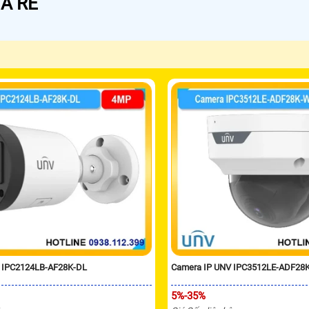
Á RẺ
 IPC2124LB-AF28K-DL
Camera IP UNV IPC3512LE-ADF28
5%-35%