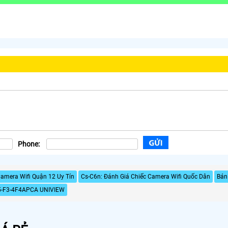
Phone:
amera Wifi Quận 12 Uy Tín
Cs-C6n: Đánh Giá Chiếc Camera Wifi Quốc Dân
Bán
-F3-4F4APCA UNIVIEW