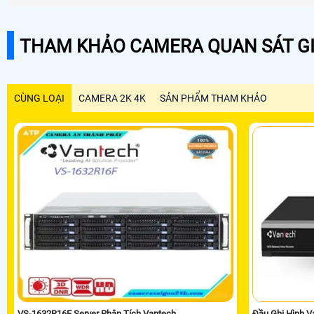
THAM KHẢO CAMERA QUAN SÁT GI
CÙNG LOẠI
CAMERA 2K 4K
SẢN PHẨM THAM KHẢO
VS-1632R16F Server Phân Tích Vantech
Đầu Ghi Hình 