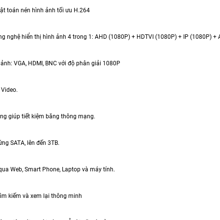
uật toán nén hình ảnh tối ưu H.264
ông nghệ hiển thị hình ảnh 4 trong 1: AHD (1080P) + HDTVI (1080P) + IP (1080P) 
h ảnh: VGA, HDMI, BNC với độ phân giải 1080P
 Video.
ồng giúp tiết kiệm băng thông mạng.
cứng SATA, lên đến 3TB.
 qua Web, Smart Phone, Laptop và máy tính.
tìm kiếm và xem lại thông minh