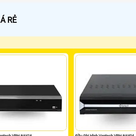
Á RẺ
Vantech VPH-N4416
Đầu Ghi Hình Vantech VPH-N4404