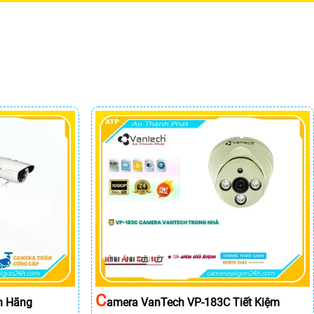
C
h Hãng
Amera VanTech VP-183C Tiết Kiệm