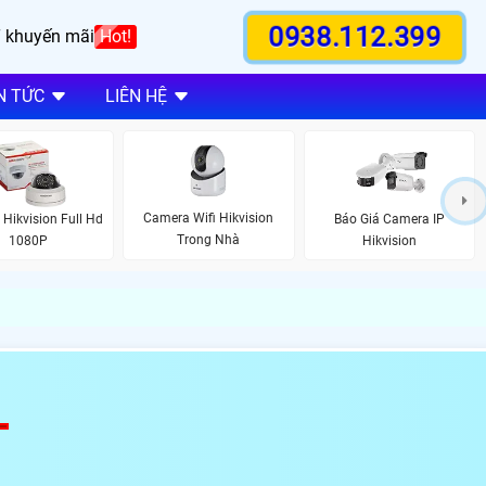
0938.112.399
 khuyến mãi
Hot!
N TỨC
LIÊN HỆ
Camera Wifi Hikvision
Hikvision Full Hd
Báo Giá Camera IP
Trong Nhà
1080P
Hikvision