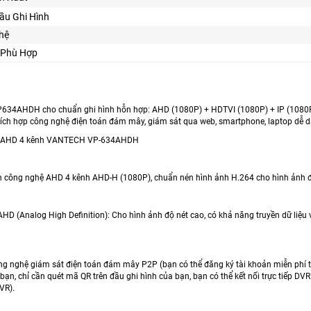
ầu Ghi Hình
hệ
 Phù Hợp
4AHDH cho chuẩn ghi hình hỗn hợp: AHD (1080P) + HDTVI (1080P) + IP (1080P) + 
tích hợp công nghệ điện toán đám mây, giám sát qua web, smartphone, laptop dễ dàn
h AHD 4 kênh VANTECH VP-634AHDH
nh công nghệ AHD 4 kênh AHD-H (1080P), chuẩn nén hình ảnh H.264 cho hình ảnh đ
AHD (Analog High Definition): Cho hình ảnh độ nét cao, có khả năng truyền dữ liệu
ông nghệ giám sát điện toán đám mây P2P (bạn có thể đăng ký tài khoản miễn phí t
ạn, chỉ cần quét mã QR trên đầu ghi hình của bạn, bạn có thể kết nối trực tiếp D
VR).