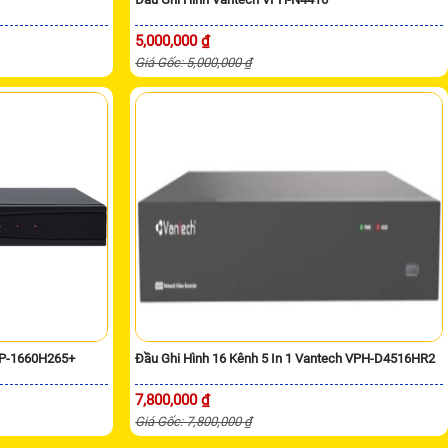
5,000,000 ₫
Giá Gốc: 5,000,000 ₫
VP-1660H265+
Đầu Ghi Hình 16 Kênh 5 In 1 Vantech VPH-D4516HR2
7,800,000 ₫
Giá Gốc: 7,800,000 ₫