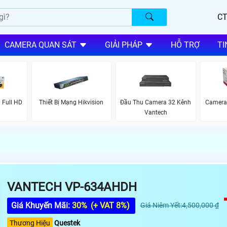
CT
CAMERA QUAN SÁT
GIẢI PHÁP
HỖ TRỢ
TI
 Full HD
Thiết Bị Mạng Hikvision
Đầu Thu Camera 32 Kênh
Camera 
Vantech
VANTECH VP-634AHDH
Giá Khuyến Mãi:
30%
(+ VAT 8%)
Giá Niêm Yết:4,500,000 ₫
Thương Hiệu
Questek