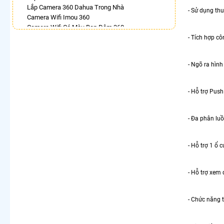
Lắp Camera 360 Dahua Trong Nhà
- Sử dụng th
Camera Wifi Imou 360
Camera Wifi Có Màu Ban Đêm 360
Camera Wifi 360 Ngoài Trời
- Tích hợp c
Camera Wifi Xoay 360 Toàn Cảnh
Top 5 Camera Wifi 360 Nên Mua
- Ngõ ra hìn
Bán Camera Hikvision Quay Xoay 360 Độ
Camera Kbvision 360 Toàn Cảnh
- Hỗ trợ Push
LẮP CAMERA THEO NHU CẦU
Lắp Camera Văn Phòng Giá Rẻ
Lắp Camera Nhà Xưởng Giá Rẻ
- Đa phân lu
Lắp Camera Gia Đình Giá Rẻ
Lắp Camera Kho Hàng Giá Rẻ
- Hỗ trợ 1 ổ 
Lắp Camera Cửa Hàng Giá Rẻ
Lắp Camera Wifi Giá Rẻ Chính Hãng
Lắp Camera Công Trình Giá Rẻ
- Hỗ trợ xem
Camera 360 Giá Rẻ
- Chức năng 