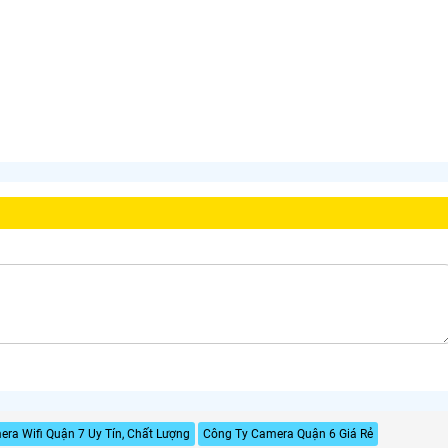
ra Wifi Quận 7 Uy Tín, Chất Lượng
Công Ty Camera Quận 6 Giá Rẻ