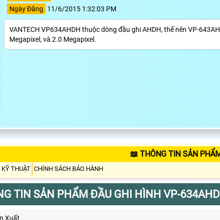
Ngày Đăng
11/6/2015 1:32:03 PM
VANTECH VP634AHDH thuộc dòng đầu ghi AHDH, thế nên VP-643AHDH c
Megapixel, và 2.0 Megapixel.
📖 THÔNG TIN SẢN PHẨ
 KỸ THUẬT
CHÍNH SÁCH BẢO HÀNH
G TIN SẢN PHẨM ĐẦU GHI HÌNH VP-634AH
n Xuất