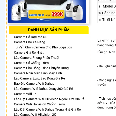
｝ Model Đ
®️ Công ng
❄ Thiết Kế
DANH MỤC SẢN PHẨM
Camera Có Đọc Mã QR
VANTECH VP63
Camera Cho Xe Nâng
băng thông, 
Tư Vấn Chọn Camera Cho Kho Logistics
Camera Giá Rẻ Nhất
Đầu ghi hìn
Lắp Camera Phòng Phẩu Thuật
Camera Có Chống Trộm
- Đầu ghi hì
Camera Cho Công Trình Chuyên Dụng
Camera Nhìn Màn Hình Máy Tính
Lắp Camera Ezviz Báo Động Giá Rẻ
- Công nghệ 
Báo Gia Camera Wifi Dahua
truyền
Lắp Camera Wifi Dahua Xoay 360 Giá Rẻ
Camera Wifi 3K
- Tích hợp c
Lắp Đặt Camera Wifi Hikvision Ngoài Trời Giá Rẻ
đến DVR của b
Camera Wifi Hikvision Chống Trộm
dùng trong D
Lắp Đặt Camera Wifi Dahua Trong Nhà Giá Rẻ
Lắp Camea Wifi Hikvision 2K