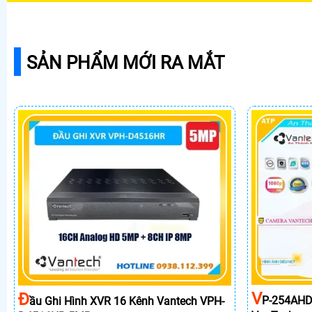
SẢN PHẨM MỚI RA MẮT
V
Đ
P-254AHD
Ầu Ghi Hình XVR 16 Kênh Vantech VPH-