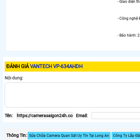
- Giao diện t
- Công nghệ Đ
- Bảo hành: 
ĐÁNH GIÁ
VANTECH VP-634AHDH
Nội dung:
Tên:
Email:
Thông Tin:
Sửa Chữa Camera Quan Sát Uy Tín Tại Long An
Công Ty Lắp Đ