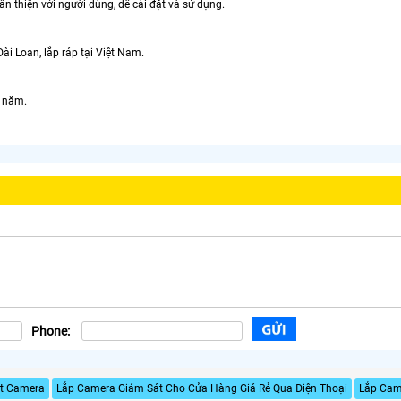
hân thiện với người dùng, dễ cài đặt và sử dụng.
ài Loan, lắp ráp tại Việt Nam.
2 năm.
Phone:
ặt Camera
Lắp Camera Giám Sát Cho Cửa Hàng Giá Rẻ Qua Điện Thoại
Lắp Came