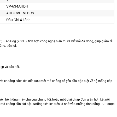
VP-634AHDH
AHD CVI TVI BCS
Đầu Ghi 4 kênh
Analog (960H), tích hợp công nghệ hiển thị và kết nối đa dòng, giúp giảm tải
g, tiện lợi.
ẹp và sắc nét.
 với khoảng cách lên đến 500 mét mà không có yêu cầu đặc biệt về hệ thống cáp
rên hệ thống máy chủ của chúng tôi, hoặc một giải pháp đơn giản hơn kết nối
VR mà không cần cài đặt. Những tiện ích trên là nhờ vào những tính năng P2P được