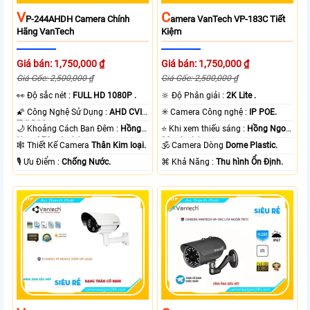
V
C
P-244AHDH Camera Chính
Amera VanTech VP-183C Tiết
Hãng VanTech
Kiệm
Giá bán: 1,750,000 ₫
Giá bán: 1,750,000 ₫
Giá Gốc: 2,500,000 ₫
Giá Gốc: 2,500,000 ₫
️👀 Độ sắc nét :
FULL HD 1080P .
🔆 Độ Phân giải :
2K Lite .
🌠 Công Nghệ Sử Dụng :
AHD CVI
✳️ Camera Công nghệ :
IP POE.
TVI BCS.
🌙 Khoảng Cách Ban Đêm :
Hồng
⭐ Khi xem thiếu sáng :
Hồng Ngoại
Ngoại 70m Led Array.
30m Led Array.
🕸️ Thiết Kế Camera
Thân Kim loại.
🕉️ Camera Dòng
Dome Plastic.
️🎙 Ưu Điểm :
Chống Nước.
️⌘ Khả Năng :
Thu hình Ổn Định.