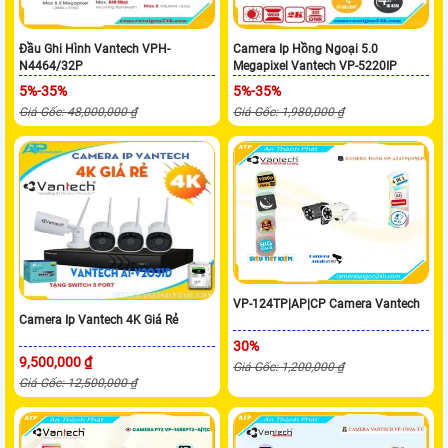
Đầu Ghi Hình Vantech VPH-
Camera Ip Hồng Ngoại 5.0
N4464/32P
Megapixel Vantech VP-5220IP
5%-35%
5%-35%
Giá Gốc: 48,000,000 ₫
Giá Gốc: 1,980,000 ₫
VP-124TP|AP|CP Camera Vantech
Camera Ip Vantech 4K Giá Rẻ
30%
9,500,000 ₫
Giá Gốc: 1,200,000 ₫
Giá Gốc: 12,500,000 ₫