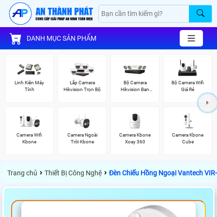
DANH MỤC SẢN PHẨM
Linh Kiện Máy
Lắp Camera
Bộ Camera
Bộ Camera Wifi
Tính
Hikvision Trọn Bộ
Hikvision Ban
Giá Rẻ
Đêm Có Màu
Camera Wifi
Camera Ngoài
Camera Kbone
Camera Kbone
Kbone
Trời Kbone
Xoay 360
Cube
›
›
Trang chủ
Thiết Bị Công Nghệ
Đèn Chiếu Hồng Ngoại Vantech VIR