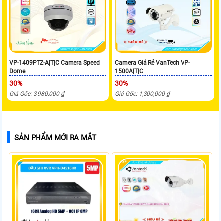
VP-1409PTZ-A|T|C Camera Speed
Camera Giá Rẻ VanTech VP-
Dome
1500A|T|C
30%
30%
Giá Gốc: 3,980,000 ₫
Giá Gốc: 1,300,000 ₫
SẢN PHẨM MỚI RA MẮT