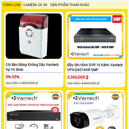
CÙNG LOẠI
CAMERA 2K 4K
SẢN PHẨM THAM KHẢO
Còi Báo Động Không Dây Vantech
Đầu Ghi Hình XVR 16 Kênh Vantech
Vp-10 Siren
VPH-D4516HR 5MP
5%-35%
3,360,000 ₫
Giá Gốc: 1,800,000 ₫
Giá Gốc: 4,800,000 ₫