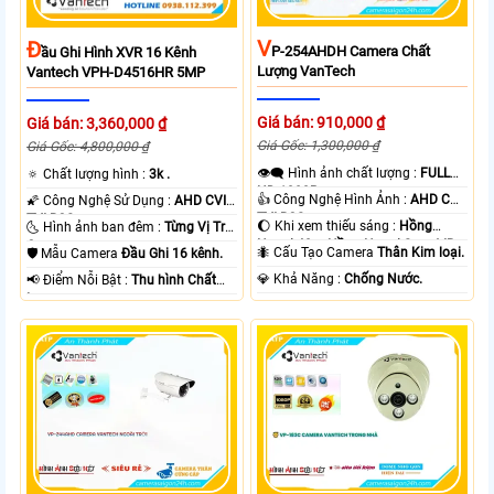
V
Đ
P-254AHDH Camera Chất
Ầu Ghi Hình XVR 16 Kênh
Lượng VanTech
Vantech VPH-D4516HR 5MP
Giá bán: 910,000 ₫
Giá bán: 3,360,000 ₫
Giá Gốc: 1,300,000 ₫
Giá Gốc: 4,800,000 ₫
👁️‍🗨 Hình ảnh chất lượng :
FULL
🔅 Chất lượng hình :
3k .
HD 1080P .
👍 Công Nghệ Hình Ảnh :
AHD CVI
🌠 Công Nghệ Sử Dụng :
AHD CVI
TVI BCS.
TVI BCS.
🌔 Khi xem thiếu sáng :
Hồng
🌜 Hình ảnh ban đêm :
Từng Vị Trí
Ngoại 40m Hồng Ngoại Smart IR.
Camera .
🐜 Cấu Tạo Camera
Thân Kim loại.
🛡 Mẫu Camera
Đầu Ghi 16 kênh.
️💎 Khả Năng :
Chống Nước.
️📢 Điểm Nỗi Bật :
Thu hình Chất
Lượng.