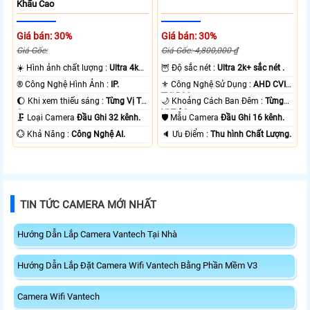
Khấu Cao
Giá bán: 30%
Giá bán: 30%
Giá Gốc:
Giá Gốc: 4,800,000 ₫
☀️ Hình ảnh chất lượng :
Ultra 4k
🦉 Độ sắc nét :
Ultra 2k+ sắc nét .
👍🏾 .
®️ Công Nghệ Hình Ảnh :
IP.
⚜️ Công Nghệ Sử Dụng :
AHD CVI
TVI BCS.
🌔 Khi xem thiếu sáng :
Từng Vị Trí
🌙 Khoảng Cách Ban Đêm :
Từng
Camera .
Vị Trí Camera .
🗜️ Loại Camera
Đầu Ghi 32 kênh.
🛡 Mẫu Camera
Đầu Ghi 16 kênh.
️💮 Khả Năng :
Công Nghệ AI.
️🔈 Ưu Điểm :
Thu hình Chất Lượng.
TIN TỨC CAMERA MỚI NHẤT
Hướng Dẫn Lắp Camera Vantech Tại Nhà
Hướng Dẫn Lắp Đặt Camera Wifi Vantech Bằng Phần Mềm V3
Camera Wifi Vantech