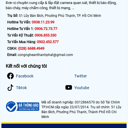
Đơn vị chuyên cung cấp & lắp đặt camera quan sát, thiết bị báo động,
báo cháy, máy chấm công, thiết bị mạng, ...
Trụ Sở:
51 Lũy Bán Bích, Phường Phú Thạnh, TP. Hồ Chí Minh
0938.11.23.99
Hotline Tư Vấn:
0906.72.73.77
Hotline Tư Vấn 1:
0906.855.330
Tư Vấn Kỹ Thuật:
0902.452.577
Tư Vấn Mua Hàng:
(028) 6688.4949
CSKH:
Email:
congngheanthanhphat@gmail.com
Kết nối với chúng tôi
Facebook
Twitter
Tiktok
Youtube
Mã số doanh nghiệp: 0312866570 do Sở Tài Chính
TP.HCM cấp ngày 23/07/2014. Trụ sở chính: 51 Lũy
Bán Bích, Phường Phú Thạnh, Thành Phố Hồ Chí
Minh