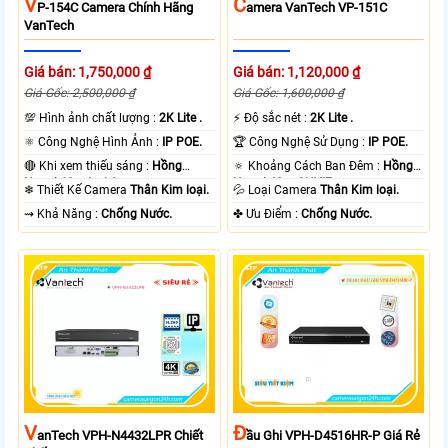
V
C
P-154C Camera Chính Hãng
Amera VanTech VP-151C
VanTech
Giá bán: 1,750,000 ₫
Giá bán: 1,120,000 ₫
Giá Gốc: 2,500,000 ₫
Giá Gốc: 1,600,000 ₫
💯 Hình ảnh chất lượng :
2K Lite .
️⚡ Độ sắc nét :
2K Lite .
⚛️ Công Nghệ Hình Ảnh :
IP POE.
🏆 Công Nghệ Sử Dụng :
IP POE.
🔴 Khi xem thiếu sáng :
Hồng
🔅 Khoảng Cách Ban Đêm :
Hồng
Ngoại 60m Led Array.
Ngoại 40m ONVIF.
❄ Thiết Kế Camera
Thân Kim loại.
💦 Loại Camera
Thân Kim loại.
️⇝ Khả Năng :
Chống Nước.
️✤ Ưu Điểm :
Chống Nước.
V
Đ
AnTech VPH-N4432LPR Chiết
Ầu Ghi VPH-D4516HR-P Giá Rẻ