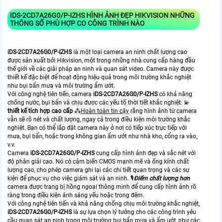
IDS-2CD7A26G0/P-IZHS
HÌNH ẢNH ĐẸP HIKVISION NHỮNG
THÔNG SỐ PHÙ HỢP CO CÔNG TRÌNH NÀO
iDS-2CD7A26G0/P-IZHS
là một loại camera an ninh chất lượng cao
được sản xuất bởi Hikvision, một trong những nhà cung cấp hàng đầu
thế giới về các giải pháp an ninh và quan sát video. Camera này được
thiết kế đặc biệt để hoạt động hiệu quả trong môi trường khắc nghiệt
như bụi bẩn mưa và môi trường ẩm ướt.
Với công nghệ tiên tiến, camera
iDS-2CD7A26G0/P-IZHS
có khả năng
chống nước, bụi bẩn và chịu được các yếu tố thời tiết khắc nghiệt. 💫
thiết kế tích hợp cao cấp
⁂
Hoàn toàn tin cậy
rằng hình ảnh từ camera
vẫn sẽ rõ nét và chất lượng, ngay cả trong điều kiện môi trường khắc
nghiệt. Bạn có thể lắp đặt camera này ở nơi có tiếp xúc trực tiếp với
mưa, bụi bẩn, hoặc trong không gian ẩm ướt như nhà kho, cổng ra vào,
v.v.
Camera
iDS-2CD7A26G0/P-IZHS
cung cấp hình ảnh đẹp và sắc nét với
độ phân giải cao. Nó có cảm biến CMOS mạnh mẽ và ống kính chất
lượng cao, cho phép camera ghi lại các chi tiết quan trọng và các sự
kiện để phục vụ cho việc giám sát và an ninh. 🎙
Điểm chất lượng hơn
camera được trang bị hồng ngoại thông minh để cung cấp hình ảnh rõ
ràng trong điều kiện ánh sáng yếu hoặc trong đêm.
Với công nghệ tiên tiến và khả năng chống chịu môi trường khắc nghiệt,
iDS-2CD7A26G0/P-IZHS
là sự lựa chọn lý tưởng cho các công trình yêu
cầu quan sát an ninh trong môi trường bụi bẩn mưa và ẩm ướt, như các