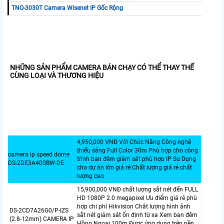
TNO-3030T Camera Wisenet IP Gốc Rộng
NHỮNG SẢN PHẨM CAMERA BÁN CHẠY CÓ THỂ THAY THẾ
CÙNG LOẠI VÀ THƯƠNG HIỆU
4,950,000 VNĐ Với Chức Năng Công nghệ
thiếu sáng Full Color 30m Phù hợp cho công
camera ip speed dome
trình ban đêm giám sát phù hơp IP Sự Dụng
DS-2DE3A400BW-DE
cho dự án lớn giá rẻ Chất lượng giá rẻ chất
lượng cao
15,900,000 VNĐ chất lượng sắt nét đến FULL
HD 1080P 2.0 megapixel Ưu điểm giá rẻ phù
hợp chi phí Hikvision Chât lượng hình ảnh
DS-2CD7A26G0/P-IZS
sắt nét giám sát ổn định từ xa Xem ban đêm
(2.8-12mm) CAMERA IP
Hồng Ngoại 100m Được ứng dụng trên nền