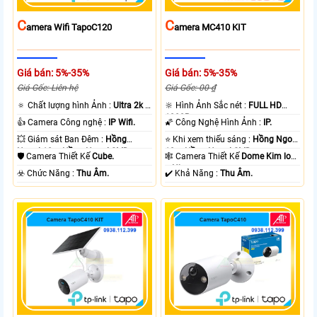
C
C
Amera Wifi TapoC120
Amera MC410 KIT
Giá bán: 5%-35%
Giá bán: 5%-35%
Giá Gốc: Liên hệ
Giá Gốc: 00 ₫
🔅 Chất lượng hình Ảnh :
Ultra 2k +
🔆 Hình Ảnh Sắc nét :
FULL HD
.
1080P .
👍 Camera Công nghệ :
IP Wifi.
🌠 Công Nghệ Hình Ảnh :
IP.
💥 Giám sát Ban Đêm :
Hồng
⭐ Khi xem thiếu sáng :
Hồng Ngoại
Ngoại 10m Hồng Ngoại SMD.
10m Hồng Ngoại SMD.
🛡 Camera Thiết Kế
Cube.
🕸️ Camera Thiết Kế
Dome Kim loại
+ Nhựa.
️☣️ Chức Năng :
Thu Âm.
️✔️ Khả Năng :
Thu Âm.