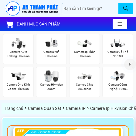
DANH MỤC SẢN PHẨM
Camera Auto
Camera Wifi
Camera Ip Thân
Camera Có Thẻ
Traking Hikvision
Hikvision
Hikvision
Nhớ SD
HIKVISION
Camera Ống Kính
Camera Hikvision
Camera Chip
Camera Công
Zoom Hikvision
Zoom
Acusense
Nghệ H.265
Hikvision
›
›
›
Trang chủ
Camera Quan Sát
Camera IP
Camera Ip Hikvision Ch