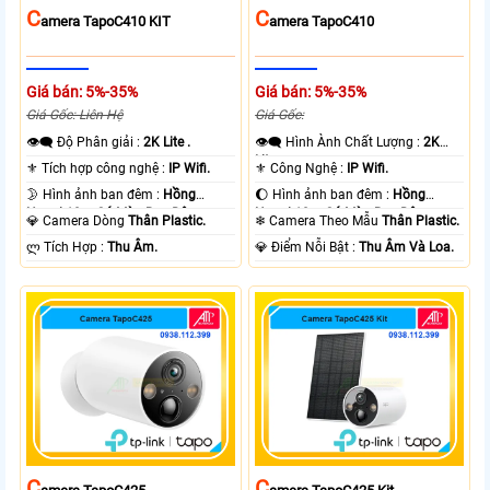
C
C
Amera TapoC410 KIT
Amera TapoC410
Giá bán: 5%-35%
Giá bán: 5%-35%
Giá Gốc: Liên Hệ
Giá Gốc:
👁️‍🗨 Độ Phân giải :
2K Lite .
👁️‍🗨 Hình Ành Chất Lượng :
2K
Lite .
⚜️ Tích hợp công nghệ :
IP Wifi.
⚜️ Công Nghệ :
IP Wifi.
🌛 Hình ảnh ban đêm :
Hồng
🌔 Hình ảnh ban đêm :
Hồng
Ngoại 10m Có Màu Ban Ðêm.
Ngoại 10m Có Màu Ban Ðêm.
💎 Camera Dòng
Thân Plastic.
❄ Camera Theo Mẫu
Thân Plastic.
️ლ Tích Hợp :
Thu Âm.
️💎 Điểm Nỗi Bật :
Thu Âm Và Loa.
C
C