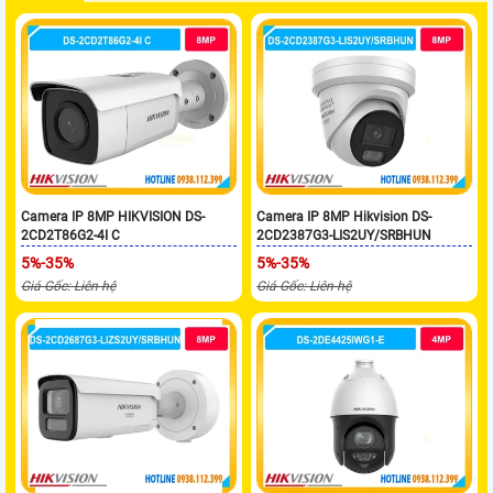
Camera IP 8MP HIKVISION DS-
Camera IP 8MP Hikvision DS-
2CD2T86G2-4I C
2CD2387G3-LIS2UY/SRBHUN
5%-35%
5%-35%
Giá Gốc: Liên hệ
Giá Gốc: Liên hệ