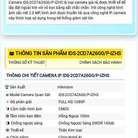
Camera iDS-2CD7A26G0/P-IZHS là loại camera giá rẻ, được thiết kế để
lắp đặt ngoài trời với vỏ bọc bằng sắt chắc chắn. Với công nghệ hình
ảnh sắc nét 2.0 MP, hình ảnh được truyền tải qua công nghệ IP, camera
này thích hợp sử dụng trong hệ thống giám sát lớn
📖 THÔNG TIN SẢN PHẨM IDS-2CD7A26G0/P-IZHS
THÔNG SỐ KỸ THUẬT
CHÍNH SÁCH BẢO HÀNH
THÔNG CHI TIẾT CAMERA IP IDS-2CD7A26G0/P-IZHS
🏆 Sản Xuất
Hikvision
₪ Model Camera Quan Sát
iDS-2CD7A26G0/P-IZHS
🔅 Độ phân giải
FULL HD 1080P
🔰 Cảm biến hình ảnh
CMOS
❂ Tầm nhìn ban đêm
Hồng Ngoại 100m
🌗 Chống ngược sáng
Chống Ngược Sáng DWDR 140db
🕸️ Thiết kế
Thân Kim loại
☣️ Chức năng
Công Nghệ AI