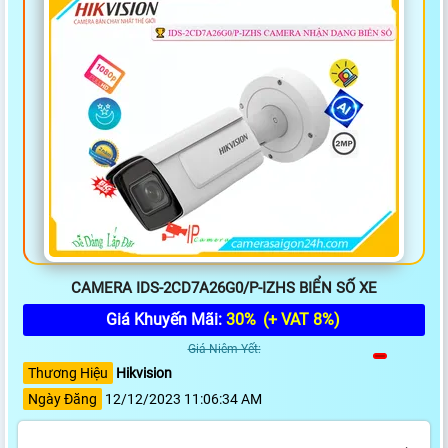
CAMERA IDS-2CD7A26G0/P-IZHS BIỂN SỐ XE
Giá Khuyến Mãi:
30%
(+ VAT 8%)
Giá Niêm Yết:
Thương Hiệu
Hikvision
Ngày Đăng
12/12/2023 11:06:34 AM