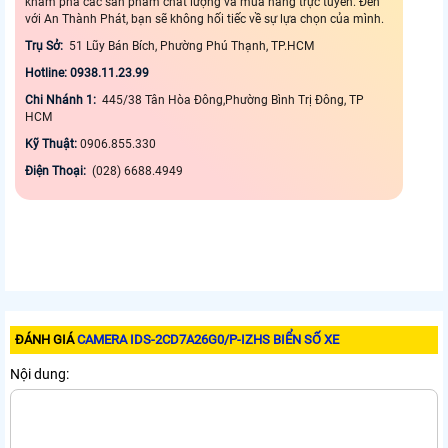
khám phá các sản phẩm chất lượng và mua hàng trực tuyến. Đến
với An Thành Phát, bạn sẽ không hối tiếc về sự lựa chọn của mình.
Trụ Sở:
51 Lũy Bán Bích, Phường Phú Thạnh, TP.HCM
Hotline: 0938.11.23.99
Chi Nhánh 1:
445/38 Tân Hòa Đông,Phường Bình Trị Đông, TP
HCM
Kỹ Thuật:
0906.855.330
Điện Thoại:
(028) 6688.4949
ĐÁNH GIÁ
CAMERA IDS-2CD7A26G0/P-IZHS BIỂN SỐ XE
Nội dung: