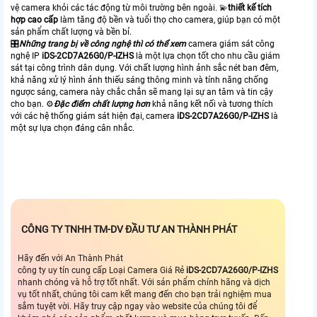
vệ camera khỏi các tác động từ môi trường bên ngoài. 💫
thiết kế tích
hợp cao cấp
làm tăng độ bền và tuổi thọ cho camera, giúp bạn có một
sản phẩm chất lượng và bền bỉ.
🎛
Những trang bị về công nghệ thì có thể xem
camera giám sát công
nghệ IP
iDS-2CD7A26G0/P-IZHS
là một lựa chọn tốt cho nhu cầu giám
sát tại công trình dân dụng. Với chất lượng hình ảnh sắc nét ban đêm,
khả năng xử lý hình ảnh thiếu sáng thông minh và tính năng chống
ngược sáng, camera này chắc chắn sẽ mang lại sự an tâm và tin cậy
cho bạn. ⚙
Đặc điểm chất lượng hơn
khả năng kết nối và tương thích
với các hệ thống giám sát hiện đại, camera
iDS-2CD7A26G0/P-IZHS
là
một sự lựa chọn đáng cân nhắc.
CÔNG TY TNHH TM-DV ĐẦU TƯ AN THÀNH PHÁT
Hãy đến với An Thành Phát
công ty uy tín cung cấp Loại Camera Giá Rẻ
iDS-2CD7A26G0/P-IZHS
nhanh chóng và hỗ trợ tốt nhất. Với sản phẩm chính hãng và dịch
vụ tốt nhất, chúng tôi cam kết mang đến cho bạn trải nghiệm mua
sắm tuyệt vời. Hãy truy cập ngay vào website của chúng tôi để