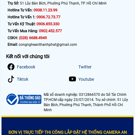
Trụ Sở:
51 Lũy Bán Bích, Phường Phú Thạnh, TP. Hồ Chí Minh
0938.11.23.99
Hotline Tư Vấn:
0906.72.73.77
Hotline Tư Vấn 1:
0906.855.330
Tư Vấn Kỹ Thuật:
0902.452.577
Tư Vấn Mua Hàng:
(028) 6688.4949
CSKH:
Email:
congngheanthanhphat@gmail.com
Kết nối với chúng tôi
Facebook
Twitter
Tiktok
Youtube
Mã số doanh nghiệp: 0312866570 do Sở Tài Chính
TP.HCM cấp ngày 23/07/2014. Trụ sở chính: 51 Lũy
Bán Bích, Phường Phú Thạnh, Thành Phố Hồ Chí
Minh
ĐƠN VỊ TRỰC TIẾP THI CÔNG LẮP ĐẶT HỆ THỐNG CAMERA AN