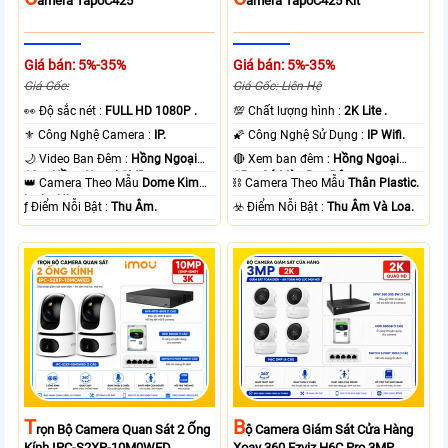
Amera TapoC425
Amera TapoC425 Kit
Giá bán: 5%-35%
Giá bán: 5%-35%
Giá Gốc:
Giá Gốc: Liên Hệ
️👀 Độ sắc nét :
FULL HD 1080P .
💯 Chất lượng hình :
2K Lite .
⚜️ Công Nghệ Camera :
IP.
🌠 Công Nghệ Sử Dụng :
IP Wifi.
🌙 Video Ban Đêm :
Hồng Ngoại
🔴 Xem ban đêm :
Hồng Ngoại
10m Hồng Ngoại SMD.
15m Có Màu Ban Ðêm.
👑 Camera Theo Mẫu
Dome Kim
⛓ Camera Theo Mẫu
Thân Plastic.
loại + Nhựa.
️ƒ Điểm Nỗi Bật :
Thu Âm.
️☣️ Điểm Nỗi Bật :
Thu Âm Và Loa.
T
B
Rọn Bộ Camera Quan Sát 2 Ống
Ộ Camera Giám Sát Cửa Hàng
Kính IPC-S2XP-10M0WED
Xoay 360 Ezviz H6C Pro 3MP