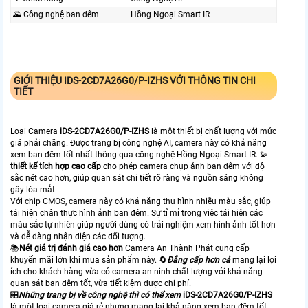
🌄 Công nghệ ban đêm
Hồng Ngoại Smart IR
GIỚI THIỆU
IDS-2CD7A26G0/P-IZHS
VỚI THÔNG TIN CHI
TIẾT
Loại Camera
iDS-2CD7A26G0/P-IZHS
là một thiết bị chất lượng với mức
giá phải chăng. Được trang bị công nghệ AI, camera này có khả năng
xem ban đêm tốt nhất thông qua công nghệ Hồng Ngoại Smart IR. 💫
thiết kế tích hợp cao cấp
cho phép camera chụp ảnh ban đêm với độ
sắc nét cao hơn, giúp quan sát chi tiết rõ ràng và nguồn sáng không
gây lóa mắt.
Với chip CMOS, camera này có khả năng thu hình nhiều màu sắc, giúp
tái hiện chân thực hình ảnh ban đêm. Sự tỉ mỉ trong việc tái hiện các
màu sắc tự nhiên giúp người dùng có trải nghiệm xem hình ảnh tốt hơn
và dễ dàng nhận diện các đối tượng.
📚
Nét giá trị đánh giá cao hơn
Camera An Thành Phát cung cấp
khuyến mãi lớn khi mua sản phẩm này. 🔄
Đẳng cấp hơn cả
mang lại lợi
ích cho khách hàng vừa có camera an ninh chất lượng với khả năng
quan sát ban đêm tốt, vừa tiết kiệm được chi phí.
🎛
Những trang bị về công nghệ thì có thể xem
iDS-2CD7A26G0/P-IZHS
là một loại camera giá rẻ nhưng mang lại khả năng xem ban đêm tốt