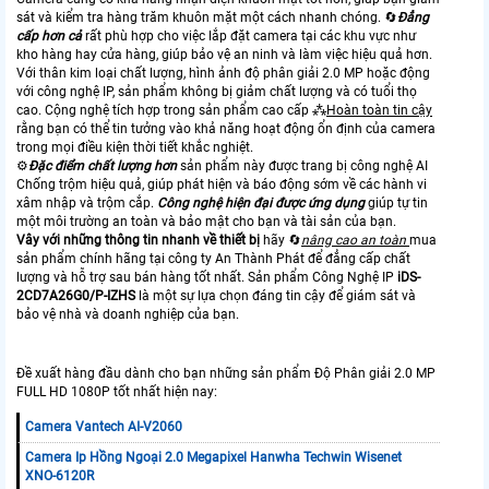
sát và kiểm tra hàng trăm khuôn mặt một cách nhanh chóng. 🔄
Đẳng
cấp hơn cả
rất phù hợp cho việc lắp đặt camera tại các khu vực như
kho hàng hay cửa hàng, giúp bảo vệ an ninh và làm việc hiệu quả hơn.
Với thân kim loại chất lượng, hình ảnh độ phân giải 2.0 MP hoặc động
với công nghệ IP, sản phẩm không bị giảm chất lượng và có tuổi thọ
cao. Cộng nghệ tích hợp trong sản phẩm cao cấp ⁂
Hoàn toàn tin cậy
rằng bạn có thể tin tưởng vào khả năng hoạt động ổn định của camera
trong mọi điều kiện thời tiết khắc nghiệt.
⚙
Đặc điểm chất lượng hơn
sản phẩm này được trang bị công nghệ AI
Chống trộm hiệu quả, giúp phát hiện và báo động sớm về các hành vi
xâm nhập và trộm cắp.
Công nghệ hiện đại được ứng dụng
giúp tự tin
một môi trường an toàn và bảo mật cho bạn và tài sản của bạn.
Vây với những thông tin nhanh về thiết bị
hãy 🔄
nâng cao an toàn
mua
sản phẩm chính hãng tại công ty An Thành Phát để đẳng cấp chất
lượng và hỗ trợ sau bán hàng tốt nhất. Sản phẩm Công Nghệ IP
iDS-
2CD7A26G0/P-IZHS
là một sự lựa chọn đáng tin cậy để giám sát và
bảo vệ nhà và doanh nghiệp của bạn.
Đề xuất hàng đầu dành cho bạn những sản phẩm Độ Phân giải 2.0 MP
FULL HD 1080P tốt nhất hiện nay:
Camera Vantech AI-V2060
Camera Ip Hồng Ngoại 2.0 Megapixel Hanwha Techwin Wisenet
XNO-6120R