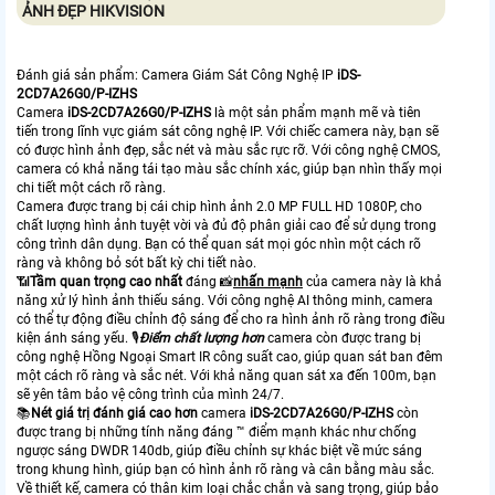
ẢNH ĐẸP HIKVISION
Đánh giá sản phẩm: Camera Giám Sát Công Nghệ IP
iDS-
2CD7A26G0/P-IZHS
Camera
iDS-2CD7A26G0/P-IZHS
là một sản phẩm mạnh mẽ và tiên
tiến trong lĩnh vực giám sát công nghệ IP. Với chiếc camera này, bạn sẽ
có được hình ảnh đẹp, sắc nét và màu sắc rực rỡ. Với công nghệ CMOS,
camera có khả năng tái tạo màu sắc chính xác, giúp bạn nhìn thấy mọi
chi tiết một cách rõ ràng.
Camera được trang bị cái chip hình ảnh 2.0 MP FULL HD 1080P, cho
chất lượng hình ảnh tuyệt vời và đủ độ phân giải cao để sử dụng trong
công trình dân dụng. Bạn có thể quan sát mọi góc nhìn một cách rõ
ràng và không bỏ sót bất kỳ chi tiết nào.
📶
Tầm quan trọng cao nhất
đáng 📸
nhấn mạnh
của camera này là khả
năng xử lý hình ảnh thiếu sáng. Với công nghệ AI thông minh, camera
có thể tự động điều chỉnh độ sáng để cho ra hình ảnh rõ ràng trong điều
kiện ánh sáng yếu. 🎙
Điểm chất lượng hơn
camera còn được trang bị
công nghệ Hồng Ngoại Smart IR công suất cao, giúp quan sát ban đêm
một cách rõ ràng và sắc nét. Với khả năng quan sát xa đến 100m, bạn
sẽ yên tâm bảo vệ công trình của mình 24/7.
📚
Nét giá trị đánh giá cao hơn
camera
iDS-2CD7A26G0/P-IZHS
còn
được trang bị những tính năng đáng ™️ điểm mạnh khác như chống
ngược sáng DWDR 140db, giúp điều chỉnh sự khác biệt về mức sáng
trong khung hình, giúp bạn có hình ảnh rõ ràng và cân bằng màu sắc.
Về thiết kế, camera có thân kim loại chắc chắn và sang trọng, giúp bảo