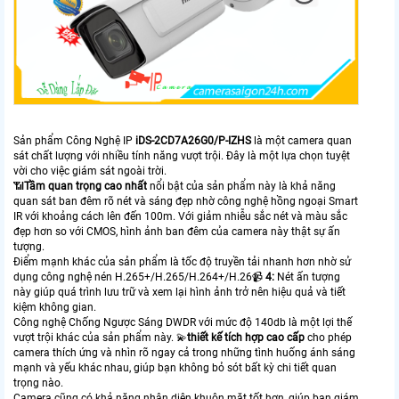
Sản phẩm Công Nghệ IP
iDS-2CD7A26G0/P-IZHS
là một camera quan
sát chất lượng với nhiều tính năng vượt trội. Đây là một lựa chọn tuyệt
vời cho việc giám sát ngoài trời.
📶
Tầm quan trọng cao nhất
nổi bật của sản phẩm này là khả năng
quan sát ban đêm rõ nét và sáng đẹp nhờ công nghệ hồng ngoại Smart
IR với khoảng cách lên đến 100m. Với giảm nhiễu sắc nét và màu sắc
đẹp hơn so với CMOS, hình ảnh ban đêm của camera này thật sự ấn
tượng.
Điểm mạnh khác của sản phẩm là tốc độ truyền tải nhanh hơn nhờ sử
dụng công nghệ nén H.265+/H.265/H.264+/H.26📹
4:
Nét ấn tượng
này giúp quá trình lưu trữ và xem lại hình ảnh trở nên hiệu quả và tiết
kiệm không gian.
Công nghệ Chống Ngược Sáng DWDR với mức độ 140db là một lợi thế
vượt trội khác của sản phẩm này. 💫
thiết kế tích hợp cao cấp
cho phép
camera thích ứng và nhìn rõ ngay cả trong những tình huống ánh sáng
mạnh và yếu khác nhau, giúp bạn không bỏ sót bất kỳ chi tiết quan
trọng nào.
Camera cũng có khả năng nhận diện khuôn mặt tốt hơn, giúp bạn giám