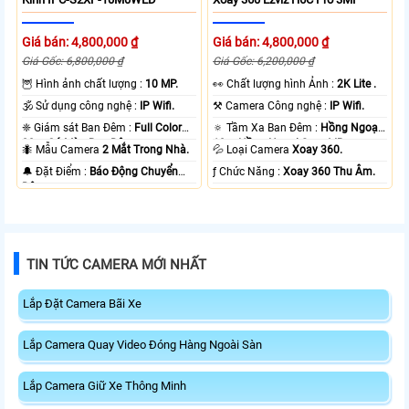
Giá bán: 4,800,000 ₫
Giá bán: 4,800,000 ₫
Giá Gốc: 6,800,000 ₫
Giá Gốc: 6,200,000 ₫
🦉 Hình ảnh chất lượng :
10 MP.
️👀 Chất lượng hình Ảnh :
2K Lite .
🕉️ Sử dụng công nghệ :
IP Wifi.
⚒ Camera Công nghệ :
IP Wifi.
❈ Giám sát Ban Đêm :
Full Color
🔅 Tầm Xa Ban Đêm :
Hồng Ngoại
20m Có Màu Ban Ðêm.
10m Hồng Ngoại Smart IR.
🐜 Mẫu Camera
2 Mắt Trong Nhà.
💦 Loại Camera
Xoay 360.
️🔔 Đặt Điểm :
Báo Động Chuyển
️ƒ Chức Năng :
Xoay 360 Thu Âm.
Động.
TIN TỨC CAMERA MỚI NHẤT
Lắp Đặt Camera Bãi Xe
Lắp Camera Quay Video Đóng Hàng Ngoài Sàn
Lắp Camera Giữ Xe Thông Minh