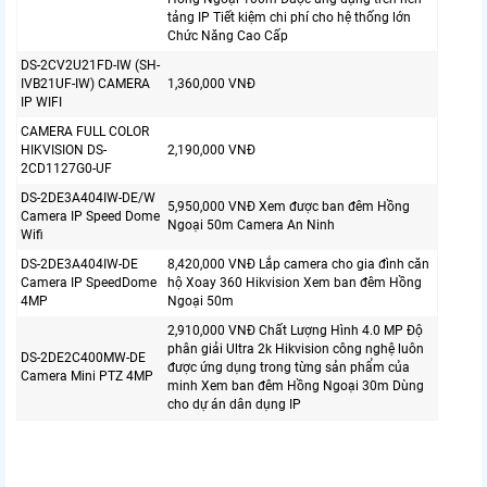
tảng IP Tiết kiệm chi phí cho hệ thống lớn
Chức Năng Cao Cấp
DS-2CV2U21FD-IW (SH-
IVB21UF-IW) CAMERA
1,360,000 VNĐ
IP WIFI
CAMERA FULL COLOR
HIKVISION DS-
2,190,000 VNĐ
2CD1127G0-UF
DS-2DE3A404IW-DE/W
5,950,000 VNĐ Xem được ban đêm Hồng
Camera IP Speed Dome
Ngoại 50m Camera An Ninh
Wifi
DS-2DE3A404IW-DE
8,420,000 VNĐ Lắp camera cho gia đình căn
Camera IP SpeedDome
hộ Xoay 360 Hikvision Xem ban đêm Hồng
4MP
Ngoại 50m
2,910,000 VNĐ Chất Lượng Hình 4.0 MP Độ
phân giải Ultra 2k Hikvision công nghệ luôn
DS-2DE2C400MW-DE
được ứng dụng trong từng sản phẩm của
Camera Mini PTZ 4MP
minh Xem ban đêm Hồng Ngoại 30m Dùng
cho dự án dân dụng IP