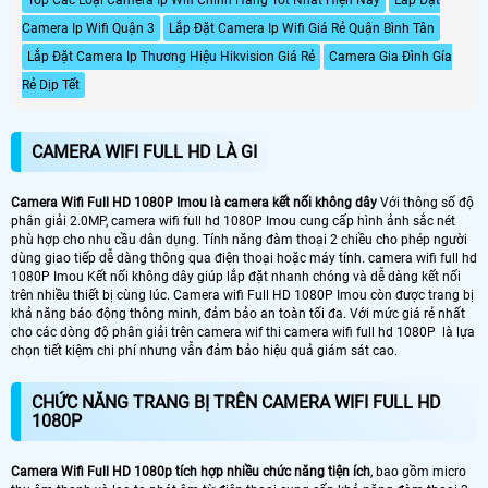
Camera Ip Wifi Quận 3
Lắp Đặt Camera Ip Wifi Giá Rẻ Quận Bình Tân
Lắp Đặt Camera Ip Thương Hiệu Hikvision Giá Rẻ
Camera Gia Đình Gía
Rẻ Dịp Tết
CAMERA WIFI FULL HD LÀ GI
Camera Wifi Full HD 1080P Imou là camera kết nối không dây
Với thông số độ
phân giải 2.0MP, camera wifi full hd 1080P Imou cung cấp hình ảnh sắc nét
phù hợp cho nhu cầu dân dụng. Tính năng đàm thoại 2 chiều cho phép người
dùng giao tiếp dễ dàng thông qua điện thoại hoặc máy tính. camera wifi full hd
1080P Imou Kết nối không dây giúp lắp đặt nhanh chóng và dễ dàng kết nối
trên nhiều thiết bị cùng lúc. Camera wifi Full HD 1080P Imou còn được trang bị
khả năng báo động thông minh, đảm bảo an toàn tối đa. Với mức giá rẻ nhất
cho các dòng độ phân giải trên camera wif thi camera wifi full hd 1080P là lựa
chọn tiết kiệm chi phí nhưng vẫn đảm bảo hiệu quả giám sát cao.
CHỨC NĂNG TRANG BỊ TRÊN CAMERA WIFI FULL HD
1080P
Camera Wifi Full HD 1080p tích hợp nhiều chức năng tiện ích
, bao gồm micro