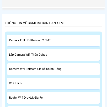
quận 11 uy tín An Thành Phát chuyên lắp camera wifi cho
gia đình văn phòng cửa hàng.
THÔNG TIN VỀ CAMERA BẠN ĐAN XEM
Camera Full HD Kbvision 2.0MP
Lắp Camera Wifi Thân Dahua
Camera Wifi Ebitcam Giá Rẻ Chính Hãng
Wifi tplink
Router Wifi Draytek Giá Rẻ