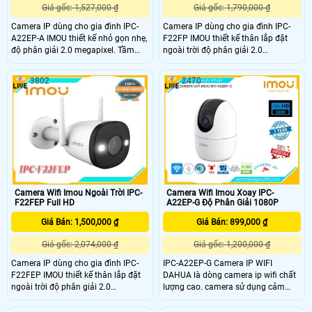
Giá gốc: 1,527,000 ₫
Giá gốc: 1,790,000 ₫
Camera IP dùng cho gia đình IPC-
Camera IP dùng cho gia đình IPC-
A22EP-A IMOU thiết kế nhỏ gọn nhẹ,
F22FP IMOU thiết kế thân lắp đặt
độ phân giải 2.0 megapixel. Tầm
ngoài trời độ phân giải 2.0
quan sát xa 10m với công nghệ
megapixel, Tầm quan sát xa 30m
hồng ngoại thông minh cùng các
với công nghệ hồng ngoại thông
3802
2470
tính năng thông minh khác, làm
minh cùng các tính năng thông
tăng khả năng quan sát.
minh khác làm tăng khả năng quan
sát.
Camera Wifi Imou Ngoài Trời IPC-
Camera Wifi Imou Xoay IPC-
F22FEP Full HD
A22EP-G Độ Phân Giải 1080P
Giá Bán: 1,500,000 ₫
Giá Bán: 899,000 ₫
Giá gốc: 2,074,000 ₫
Giá gốc: 1,200,000 ₫
Camera IP dùng cho gia đình IPC-
IPC-A22EP-G Camera IP WIFI
F22FEP IMOU thiết kế thân lắp đặt
DAHUA là dòng camera ip wifi chất
ngoài trời độ phân giải 2.0
lượng cao. camera sử dụng cảm
megapixel. Tầm quan sát xa 30m
biến hình ảnh,Độ phân giải
với công nghệ hồng ngoại thông
2Megapixel CMOS 1/2. 11b/g/n) hỗ