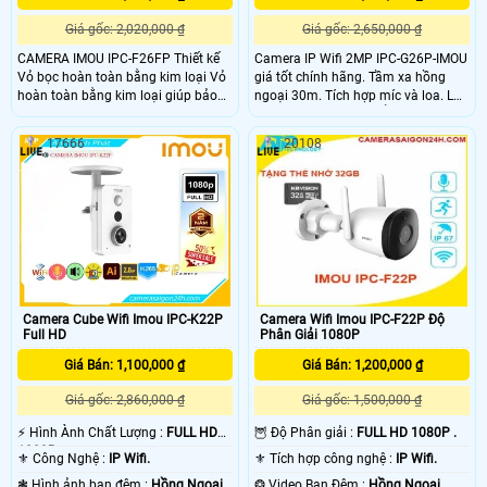
Giá gốc: 2,020,000 ₫
Giá gốc: 2,650,000 ₫
CAMERA IMOU IPC-F26FP Thiết kế
Camera IP Wifi 2MP IPC-G26P-IMOU
Vỏ bọc hoàn toàn bằng kim loại Vỏ
giá tốt chính hãng. Tầm xa hồng
hoàn toàn bằng kim loại giúp bảo
ngoại 30m. Tích hợp míc và loa. Lắp
vệ chắc chắn và tản nhiệt hiệu quả;
đặt ngoài trời với chuẩn chống nước
IMOU IPC-F26FP cho phép sử dụng
IP67.
17666
20108
ở những nơi có nhiệt độ cao hơn.
CAMERA WIFI IPC-F26FP Tích hợp
Công nghệ AI giúp phát hiện chuyển
động của con người, gửi cảnh báo
đến điện thoại của chủ nhà khi phát
hiện người lạ đột nhập
Camera Cube Wifi Imou IPC-K22P
Camera Wifi Imou IPC-F22P Độ
Full HD
Phân Giải 1080P
Giá Bán: 1,100,000 ₫
Giá Bán: 1,200,000 ₫
Giá gốc: 2,860,000 ₫
Giá gốc: 1,500,000 ₫
️⚡ Hình Ành Chất Lượng :
FULL HD
🦉 Độ Phân giải :
FULL HD 1080P .
1080P .
⚜️ Công Nghệ :
IP Wifi.
⚜️ Tích hợp công nghệ :
IP Wifi.
❃ Hình ảnh ban đêm :
Hồng Ngoại
❂ Video Ban Đêm :
Hồng Ngoại