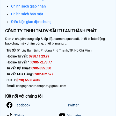
Chính sách giao nhận
Chính sách bảo mật
Điều kiện giao dịch chung
CÔNG TY TNHH TM-DV ĐẦU TƯ AN THÀNH PHÁT
Đơn vị chuyên cung cấp & lắp đặt camera quan sát, thiết bị báo động,
báo cháy, máy chấm công, thiết bị mạng, ...
Trụ Sở:
51 Lũy Bán Bích, Phường Phú Thạnh, TP. Hồ Chí Minh
0938.11.23.99
Hotline Tư Vấn:
0906.72.73.77
Hotline Tư Vấn 1:
0906.855.330
Tư Vấn Kỹ Thuật:
0902.452.577
Tư Vấn Mua Hàng:
(028) 6688.4949
CSKH:
Email:
congngheanthanhphat@gmail.com
Kết nối với chúng tôi
Facebook
Twitter
Tiktok
Youtube