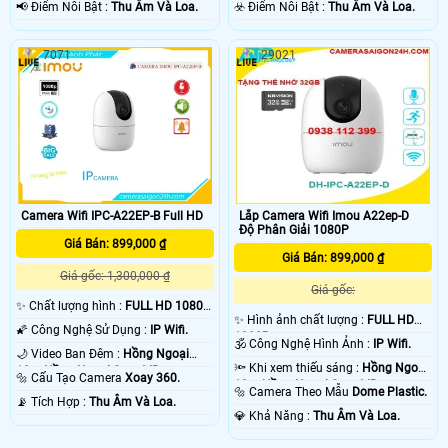
️📢 Điểm Nỗi Bật :
Thu Âm Và Loa.
️☣️ Điểm Nỗi Bật :
Thu Âm Và Loa.
7071
29021
Camera Wifi IPC-A22EP-B Full HD
Lắp Camera Wifi Imou A22ep-D
Độ Phân Giải 1080P
Giá Bán: 899,000 ₫
Giá Bán: 899,000 ₫
Giá gốc: 1,300,000 ₫
Giá gốc:
✨ Chất lượng hình :
FULL HD 1080P
✨ Hình ảnh chất lượng :
FULL HD
.
🌠 Công Nghệ Sử Dụng :
IP Wifi.
1080P .
🕉️ Công Nghệ Hình Ảnh :
IP Wifi.
🌙 Video Ban Đêm :
Hồng Ngoại
🔦 Khi xem thiếu sáng :
Hồng Ngoại
10m Hồng Ngoại Smart IR.
🔩 Cấu Tạo Camera
Xoay 360.
10m Hồng Ngoại Smart IR.
🔩 Camera Theo Mẫu
Dome Plastic.
️📡 Tích Hợp :
Thu Âm Và Loa.
️💎 Khả Năng :
Thu Âm Và Loa.