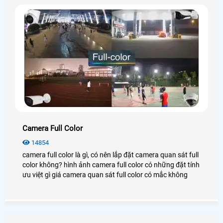
Camera Full Color
14854
camera full color là gì, có nên lắp đặt camera quan sát full
color không? hình ảnh camera full color có những đặt tính
ưu việt gì giá camera quan sát full color có mắc không