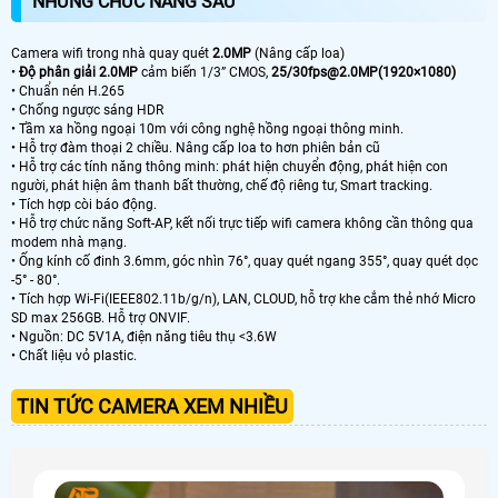
NHỮNG CHỨC NĂNG SAU
Camera wifi trong nhà quay quét
2.0MP
(Nâng cấp loa)
•
Độ phân giải 2.0MP
cảm biến 1/3” CMOS,
25/30fps@2.0MP(1920×1080)
• Chuẩn nén H.265
• Chống ngược sáng HDR
• Tầm xa hồng ngoại 10m với công nghệ hồng ngoại thông minh.
• Hỗ trợ đàm thoại 2 chiều. Nâng cấp loa to hơn phiên bản cũ
• Hỗ trợ các tính năng thông minh: phát hiện chuyển động, phát hiện con
người, phát hiện âm thanh bất thường, chế độ riêng tư, Smart tracking.
• Tích hợp còi báo động.
• Hỗ trợ chức năng Soft-AP, kết nối trực tiếp wifi camera không cần thông qua
modem nhà mạng.
• Ống kính cố đinh 3.6mm, góc nhìn 76°, quay quét ngang 355°, quay quét dọc
-5° - 80°.
• Tích hợp Wi-Fi(IEEE802.11b/g/n), LAN, CLOUD, hỗ trợ khe cắm thẻ nhớ Micro
SD max 256GB. Hỗ trợ ONVIF.
• Nguồn: DC 5V1A, điện năng tiêu thụ <3.6W
• Chất liệu vỏ plastic.
TIN TỨC CAMERA XEM NHIỀU