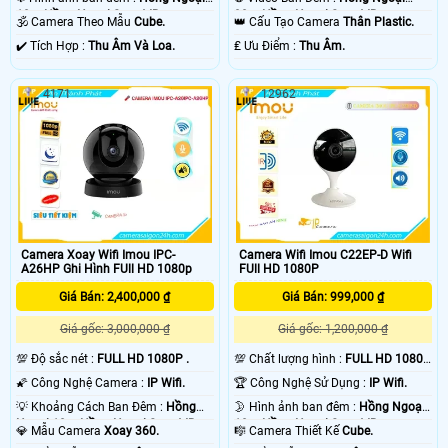
10m Hồng Ngoại Smart IR.
30m Hồng Ngoại Smart IR.
🕉️ Camera Theo Mẫu
Cube.
👑 Cấu Tạo Camera
Thân Plastic.
️✔️ Tích Hợp :
Thu Âm Và Loa.
️₤ Ưu Điểm :
Thu Âm.
4171
12962
Camera Xoay Wifi Imou IPC-
Camera Wifi Imou C22EP-D Wifi
A26HP Ghi Hình FUll HD 1080p
FUll HD 1080P
Giá Bán: 2,400,000 ₫
Giá Bán: 999,000 ₫
Giá gốc: 3,000,000 ₫
Giá gốc: 1,200,000 ₫
💯 Độ sắc nét :
FULL HD 1080P .
💯 Chất lượng hình :
FULL HD 1080P
.
🌠 Công Nghệ Camera :
IP Wifi.
🏆 Công Nghệ Sử Dụng :
IP Wifi.
💡 Khoảng Cách Ban Đêm :
Hồng
🌛 Hình ảnh ban đêm :
Hồng Ngoại
Ngoại 10m Hồng Ngoại Smart IR.
10m Hồng Ngoại Smart IR.
💎 Mẫu Camera
Xoay 360.
🎼️ Camera Thiết Kế
Cube.