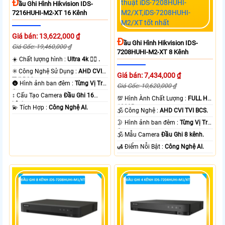
Đ
Ầu Ghi Hình Hikvision IDS-
7216HUHI-M2-XT 16 Kênh
Giá bán: 13,622,000 ₫
Đ
Ầu Ghi Hình Hikvision IDS-
Giá Gốc: 19,460,000 ₫
7208HUHI-M2-XT 8 Kênh
☀️ Chất lượng hình :
Ultra 4k 👍🏾 .
✳️ Công Nghệ Sử Dụng :
AHD CVI
Giá bán: 7,434,000 ₫
TVI BCS.
🌚 Hình ảnh ban đêm :
Từng Vị Trí
Giá Gốc: 10,620,000 ₫
Camera .
↕️ Cấu Tạo Camera
Đầu Ghi 16
💯 Hình Ành Chất Lượng :
FULL HD
kênh.
1080P .
️💫 Tích Hợp :
Công Nghệ AI.
🕉️ Công Nghệ :
AHD CVI TVI BCS.
🌛 Hình ảnh ban đêm :
Từng Vị Trí
Camera .
🕉️ Mẫu Camera
Đầu Ghi 8 kênh.
️🛃 Điểm Nỗi Bật :
Công Nghệ AI.