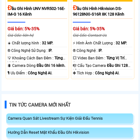
Đ
Đ
Ầu Ghi Hình UNV NVR502-16E-
Ầu Ghi Hình Hikvision DS-
IM-G 16 Kênh
96128NXI-S16R 8K 128 Kênh
Giá bán: 5%-35%
Giá bán: 5%-35%
Giá Gốc: liên hệ
Giá Gốc: Contact Us
☀️ Chất lượng hình :
32 MP.
️⚡ Hình Ành Chất Lượng :
32 MP.
®️ Công Nghệ Sử Dụng :
IP.
®️ Công Nghệ :
IP.
💡 Khoảng Cách Ban Đêm :
Từng
💥 Video Ban Đêm :
Từng Vị Trí
Vị Trí Camera .
Camera .
🐜 Camera Dòng
Đầu Ghi 16 kênh.
🎼️ Cấu Tạo Camera
Đầu Ghi 128
kênh.
️🎙 Ưu Điểm :
Công Nghệ AI.
️✤ Tích Hợp :
Công Nghệ AI.
TIN TỨC CAMERA MỚI NHẤT
Camera Quan Sát Livestream Sự Kiện Giải Đấu Tennis
Hướng Dẫn Reset Mật Khẩu Đầu Ghi Hikvision