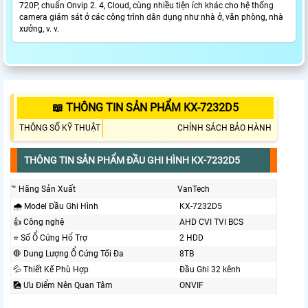
720P, chuẩn Onvip 2. 4, Cloud, cùng nhiều tiện ích khác cho hệ thống
camera giám sát ở các công trình dân dụng như nhà ở, văn phòng, nhà
xưởng, v. v.
📖 THÔNG TIN SẢN PHẨM KX-7232D5
THÔNG SỐ KỸ THUẬT
CHÍNH SÁCH BẢO HÀNH
THÔNG TIN SẢN PHẨM ĐẦU GHI HÌNH KX-7232D5
™️ Hãng Sản Xuất
VanTech
🌧️ Model Đầu Ghi Hình
KX-7232D5
👍 Công nghệ
AHD CVI TVI BCS
⭐ Số Ổ Cứng Hổ Trợ
2 HDD
🛑 Dung Lượng Ổ Cứng Tối Đa
8TB
💦 Thiết Kế Phù Hợp
Đầu Ghi 32 kênh
🎑 Ưu Điểm Nên Quan Tâm
ONVIF