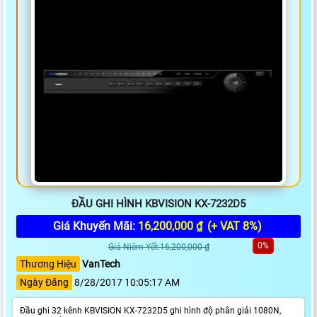
ĐẦU GHI HÌNH KBVISION KX-7232D5
Giá Khuyến Mãi:
16,200,000 ₫
(+ VAT 8%)
0%
Giá Niêm Yết:16,200,000 ₫
Thương Hiệu
VanTech
Ngày Đăng
8/28/2017 10:05:17 AM
Đầu ghi 32 kênh KBVISION KX-7232D5 ghi hình độ phân giải 1080N,