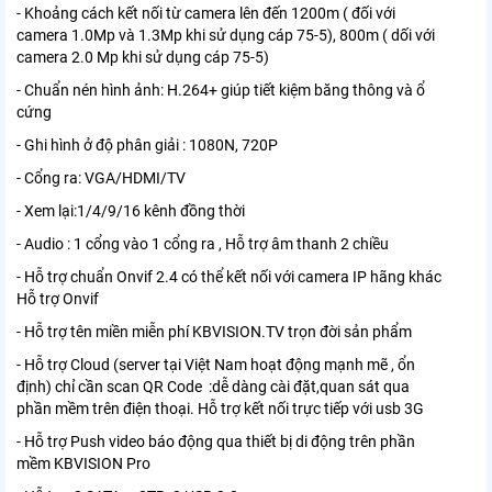
- Khoảng cách kết nối từ camera lên đến 1200m ( đối với
camera 1.0Mp và 1.3Mp khi sử dụng cáp 75-5), 800m ( dối với
camera 2.0 Mp khi sử dụng cáp 75-5)
- Chuẩn nén hình ảnh: H.264+ giúp tiết kiệm băng thông và ổ
cứng
- Ghi hình ở độ phân giải : 1080N, 720P
- Cổng ra: VGA/HDMI/TV
- Xem lại:1/4/9/16 kênh đồng thời
- Audio : 1 cổng vào 1 cổng ra , Hỗ trợ âm thanh 2 chiều
- Hỗ trợ chuẩn Onvif 2.4 có thể kết nối với camera IP hãng khác
Hỗ trợ Onvif
- Hỗ trợ tên miền miễn phí KBVISION.TV trọn đời sản phẩm
- Hỗ trợ Cloud (server tại Việt Nam hoạt động mạnh mẽ , ổn
định) chỉ cần scan QR Code :dễ dàng cài đặt,quan sát qua
phần mềm trên điện thoại. Hỗ trợ kết nối trực tiếp với usb 3G
- Hỗ trợ Push video báo động qua thiết bị di động trên phần
mềm KBVISION Pro