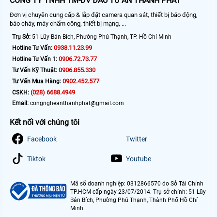
CÔNG TY TNHH TM-DV ĐẦU TƯ AN THÀNH PHÁT
Đơn vị chuyên cung cấp & lắp đặt camera quan sát, thiết bị báo động,
báo cháy, máy chấm công, thiết bị mạng, ...
Trụ Sở:
51 Lũy Bán Bích, Phường Phú Thạnh, TP. Hồ Chí Minh
0938.11.23.99
Hotline Tư Vấn:
0906.72.73.77
Hotline Tư Vấn 1:
0906.855.330
Tư Vấn Kỹ Thuật:
0902.452.577
Tư Vấn Mua Hàng:
(028) 6688.4949
CSKH:
Email:
congngheanthanhphat@gmail.com
Kết nối với chúng tôi
Facebook
Twitter
Tiktok
Youtube
Mã số doanh nghiệp: 0312866570 do Sở Tài Chính
TP.HCM cấp ngày 23/07/2014. Trụ sở chính: 51 Lũy
Bán Bích, Phường Phú Thạnh, Thành Phố Hồ Chí
Minh