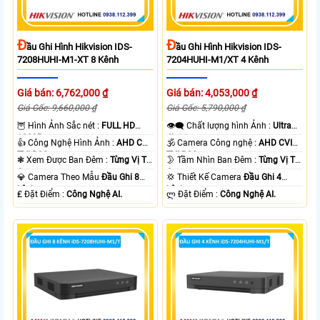
Đ
Đ
Ầu Ghi Hình Hikvision IDS-
Ầu Ghi Hình Hikvision IDS-
7208HUHI-M1-XT 8 Kênh
7204HUHI-M1/XT 4 Kênh
Giá bán: 6,762,000 ₫
Giá bán: 4,053,000 ₫
Giá Gốc: 9,660,000 ₫
Giá Gốc: 5,790,000 ₫
🦉 Hình Ảnh Sắc nét :
FULL HD
👁️‍🗨 Chất lượng hình Ảnh :
Ultra
1080P .
4k 👍🏾 .
👍 Công Nghệ Hình Ảnh :
AHD CVI
🕉️ Camera Công nghệ :
AHD CVI
TVI BCS.
TVI BCS.
❃ Xem Được Ban Đêm :
Từng Vị Trí
🌛 Tầm Nhìn Ban Đêm :
Từng Vị Trí
Camera .
Camera .
💎 Camera Theo Mẫu
Đầu Ghi 8
💢 Thiết Kế Camera
Đầu Ghi 4
kênh.
kênh.
️₤ Đặt Điểm :
Công Nghệ AI.
️ლ Đặt Điểm :
Công Nghệ AI.