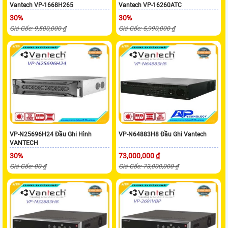
Vantech VP-1668H265
Vantech VP-16260ATC
30%
30%
Giá Gốc: 9,500,000 ₫
Giá Gốc: 5,990,000 ₫
VP-N25696H24 Đầu Ghi Hình
VP-N64883H8 Đầu Ghi Vantech
VANTECH
30%
73,000,000 ₫
Giá Gốc: 00 ₫
Giá Gốc: 73,000,000 ₫