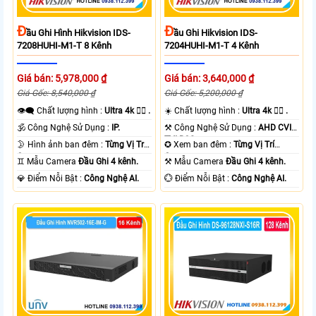
Đ
Đ
Ầu Ghi Hình Hikvision IDS-
Ầu Ghi Hikvision IDS-
7208HUHI-M1-T 8 Kênh
7204HUHI-M1-T 4 Kênh
Giá bán: 5,978,000 ₫
Giá bán: 3,640,000 ₫
Giá Gốc: 8,540,000 ₫
Giá Gốc: 5,200,000 ₫
👁️‍🗨 Chất lượng hình :
Ultra 4k 👍🏾 .
☀️ Chất lượng hình :
Ultra 4k 👍🏾 .
🕉️ Công Nghệ Sử Dụng :
IP.
⚒ Công Nghệ Sử Dụng :
AHD CVI
TVI BCS.
🌛 Hình ảnh ban đêm :
Từng Vị Trí
✪ Xem ban đêm :
Từng Vị Trí
Camera .
Camera .
♊ Mẫu Camera
Đầu Ghi 4 kênh.
⚒ Mẫu Camera
Đầu Ghi 4 kênh.
️💎 Điểm Nỗi Bật :
Công Nghệ AI.
️💮 Điểm Nỗi Bật :
Công Nghệ AI.