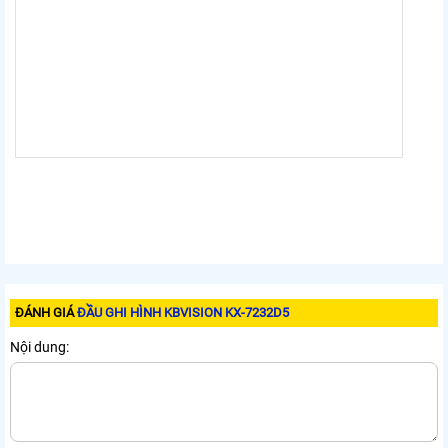
ĐÁNH GIÁ
ĐẦU GHI HÌNH KBVISION KX-7232D5
Nội dung: