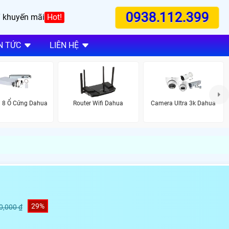
0938.112.399
 khuyến mãi
Hot!
N TỨC
LIÊN HỆ
i 8 Ổ Cứng Dahua
Router Wifi Dahua
Camera Ultra 3k Dahua
29%
0,000 ₫