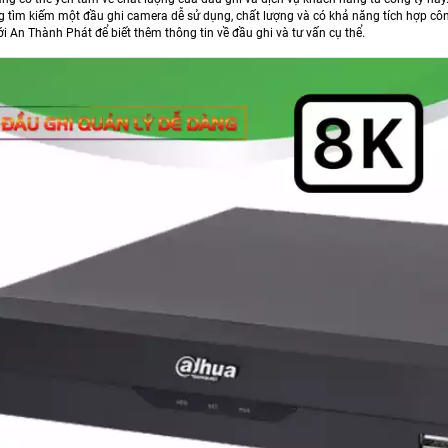
 tìm kiếm một đầu ghi camera dễ sử dụng, chất lượng và có khả năng tích hợp côn
ới An Thành Phát để biết thêm thông tin về đầu ghi và tư vấn cụ thể.