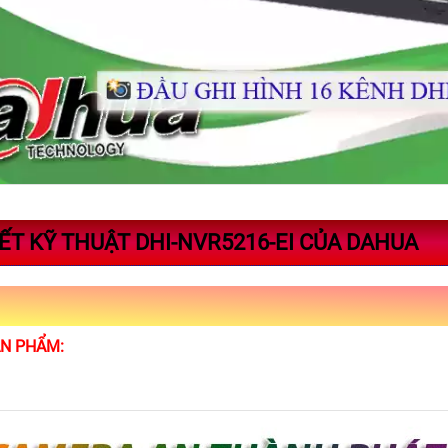
IẾT KỸ THUẬT DHI-NVR5216-EI CỦA DAHUA
ẢN PHẨM: