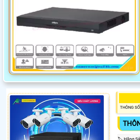
THÔNG SỐ
THÔN
🏷 Hãng Sả