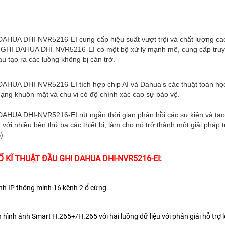
AHUA DHI-NVR5216-EI cung cấp hiệu suất vượt trội và chất lượng c
GHI DAHUA DHI-NVR5216-EI
có một bộ xử lý mạnh mẽ, cung cấp tru
hau
tạo ra các luồng không bị cản trở.
DAHUA DHI-NVR5216-EI
tích hợp chip AI và Dahua's
các thuật toán họ
ạng khuôn mặt và chu vi có độ chính xác cao
sự bảo vệ.
DAHUA DHI-NVR5216-EI
rút ngắn thời gian phản hồi các sự kiện và tạ
h với nhiều bên thứ ba
các thiết bị, làm cho nó trở thành một giải pháp
).
 KĨ THUẬT ĐẦU GHI DAHUA DHI-NVR5216-EI:
ình IP thông minh 16 kênh 2 ổ cứng
 hình ảnh Smart H.265+/H.265 với hai luồng dữ liệu với phân giải hỗ trợ