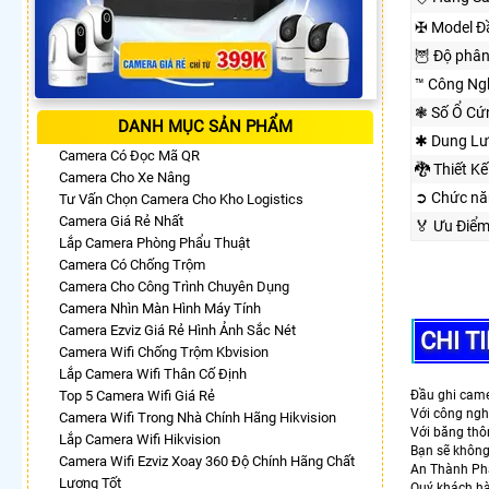
✠ Model Đ
🦉 Độ phân
™️ Công Ng
❃ Số Ổ Cứ
DANH MỤC SẢN PHẨM
✱ Dung Lư
Camera Có Đọc Mã QR
🐉️ Thiết 
Camera Cho Xe Nâng
➲ Chức nă
Tư Vấn Chọn Camera Cho Kho Logistics
Camera Giá Rẻ Nhất
️🏅️ Ưu Đi
Lắp Camera Phòng Phẩu Thuật
Camera Có Chống Trộm
Camera Cho Công Trình Chuyên Dụng
Camera Nhìn Màn Hình Máy Tính
Camera Ezviz Giá Rẻ Hình Ảnh Sắc Nét
CHI T
Camera Wifi Chống Trộm Kbvision
Lắp Camera Wifi Thân Cố Định
Top 5 Camera Wifi Giá Rẻ
Đầu ghi cam
Với công nghệ
Camera Wifi Trong Nhà Chính Hãng Hikvision
Với băng thô
Lắp Camera Wifi Hikvision
Bạn sẽ không 
Camera Wifi Ezviz Xoay 360 Độ Chính Hãng Chất
An Thành Phát
Lượng Tốt
Quý khách hà