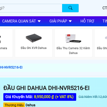
CT
CAMERA QUAN SÁT
GIẢI PHÁP
HỖ TRỢ
TI
Đầu Ghi XVR Dahua
Camera
Đầu Thu Camera 32 Kênh
Đầu Gh
Dahua
HI-NVR5216-EI
ĐẦU GHI DAHUA DHI-NVR5216-EI
Giá Khuyến Mãi:
8,950,000 ₫
(+ VAT 8%)
Giá Niêm Yết:12,60
Thương Hiệu
Dahua