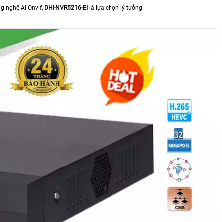
g nghệ AI Onvif,
DHI-NVR5216-EI
là lựa chọn lý tưởng.