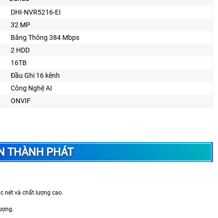
DHI-NVR5216-EI
32 MP
Băng Thông 384 Mbps
2 HDD
16TB
Đầu Ghi 16 kênh
Công Nghệ AI
ONVIF
 AN THÀNH PHÁT
c nét và chất lượng cao.
lượng.
.