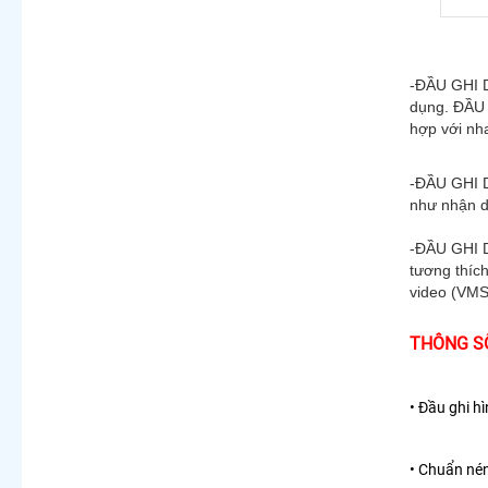
-ĐẦU GHI D
dụng.
ĐẦU 
hợp với n
-ĐẦU GHI 
như nhận d
-ĐẦU GHI 
tương thíc
video (VMS
THÔNG SỐ
• Đầu ghi h
• Chuẩn nén