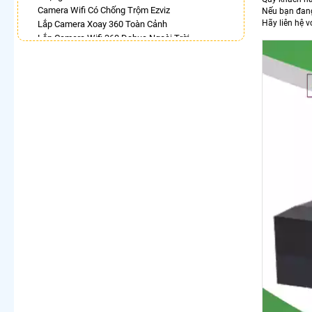
Camera Wifi Có Chống Trộm Ezviz
Nếu bạn đang
Hãy liên hệ v
Lắp Camera Xoay 360 Toàn Cảnh
Lắp Camera Wifi 360 Dahua Ngoài Trời
Camera Wifi 360 Full Color Dahua
Lắp Camera Xoay 360 Có Ánh Sáng Kép
Camera 360 Trong Nhà Hikvision
Lắp Camera Wifi 360 Imou Giá Rẻ
Camera IP 360 Dahua
LẮP CAMERA THEO NHU CẦU
Lắp Camera Văn Phòng Giá Rẻ
Lắp Camera Nhà Xưởng Giá Rẻ
Lắp Camera Gia Đình Giá Rẻ
Lắp Camera Kho Hàng Giá Rẻ
Lắp Camera Cửa Hàng Giá Rẻ
Lắp Camera Wifi Giá Rẻ Chính Hãng
Lắp Camera Công Trình Giá Rẻ
Camera 360 Giá Rẻ