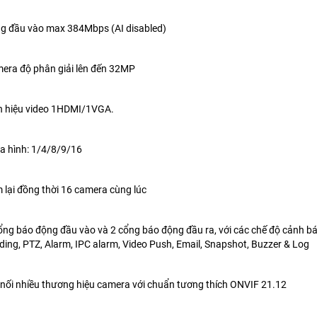
ng đầu vào max 384Mbps (AI disabled)
mera độ phân giải lên đến 32MP
ín hiệu video 1HDMI/1VGA.
ia hình: 1/4/8/9/16
m lại đồng thời 16 camera cùng lúc
cổng báo động đầu vào và 2 cổng báo động đầu ra, với các chế độ cảnh bá
ing, PTZ, Alarm, IPC alarm, Video Push, Email, Snapshot, Buzzer & Log
t nối nhiều thương hiệu camera với chuẩn tương thích ONVIF 21.12