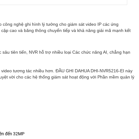
ao
công nghệ ghi hình lý tưởng cho giám sát video IP
các ứng
y cập cao và
băng thông chuyển tiếp và khả năng giải mã mạnh kết
c sâu tiên tiến, NVR hỗ trợ nhiều loại
Các chức năng AI, chẳng hạn
o video
tương tác nhiều hơn.
ĐẦU GHI DAHUA DHI-NVR5216-EI
này
 tuyệt vời cho các hệ thống giám sát hoạt động
với Phần mềm quản lý
 lên đến 32MP