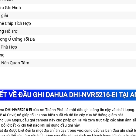
ầu Ghi Hình
 giải
hệ Chip Tích Hợp
ng Hổ Trợ
ợng Ổ Cứng Tối Đa
Kế Phù Hợp
ng
ểm Nên Quan Tâm
IẾT VỀ ĐẦU GHI DAHUA DHI-NVR5216-EI TẠI
era
DHI-NVR5216-EI
của An Thành Phát là một đầu ghi đáng tin cậy và chất lượng.
 AI Onvif, nó giúp tối ưu hóa hiệu suất và độ tin cậy của hệ thống giám sát.
ng 384 Mbps, đầu ghi camera này cho phép ghi lại và xem trực tiếp các hình ảnh sắ
bỏ lỡ bất kỳ chi tiết nào khi sử dụng đầu ghi này.
 đã được biết đến là một địa chỉ tin cậy trong việc cung cấp và bán đầu ghi chất 
ng có thể yên tâm về chất lượng của đầu ghi và dịch vụ khách hàng từ công ty này