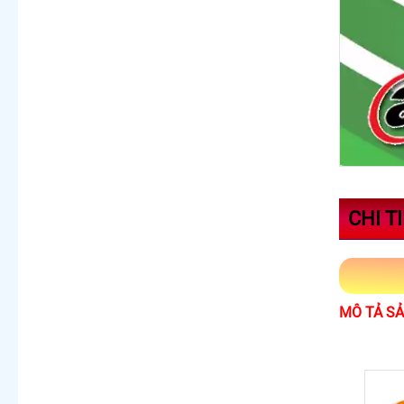
CHI T
MÔ TẢ S