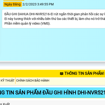
Ngày Đăng
2/2/2023 3:49:55 PM
ĐẦU GHI DAHUA DHI-NVR5216-EI rút ngắn thời gian phản hồi các sự 
EI này tương thích với nhiều bên thứ ba các thiết bị, làm cho nó trở t
Phần mềm quản lý video (VMS).
📖 THÔNG TIN SẢN PHẨM 
 KỸ THUẬT
CHÍNH SÁCH BẢO HÀNH
G TIN SẢN PHẨM ĐẦU GHI HÌNH DHI-NVR521
n Xuất