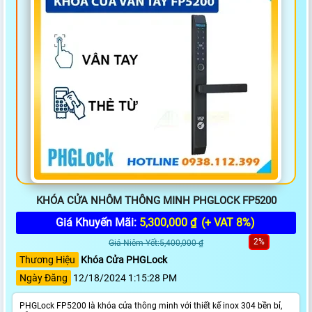
KHÓA CỬA NHÔM THÔNG MINH PHGLOCK FP5200
Giá Khuyến Mãi:
5,300,000 ₫
(+ VAT 8%)
2%
Giá Niêm Yết:5,400,000 ₫
Thương Hiệu
Khóa Cửa PHGLock
Ngày Đăng
12/18/2024 1:15:28 PM
PHGLock FP5200 là khóa cửa thông minh với thiết kế inox 304 bền bỉ,