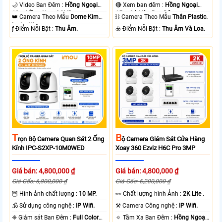
🌙 Video Ban Đêm :
Hồng Ngoại
🔴 Xem ban đêm :
Hồng Ngoại
10m Hồng Ngoại SMD.
15m Có Màu Ban Ðêm.
👑 Camera Theo Mẫu
Dome Kim
⛓ Camera Theo Mẫu
Thân Plastic.
loại + Nhựa.
️ƒ Điểm Nỗi Bật :
Thu Âm.
️☣️ Điểm Nỗi Bật :
Thu Âm Và Loa.
T
B
Rọn Bộ Camera Quan Sát 2 Ống
Ộ Camera Giám Sát Cửa Hàng
Kính IPC-S2XP-10M0WED
Xoay 360 Ezviz H6C Pro 3MP
Giá bán: 4,800,000 ₫
Giá bán: 4,800,000 ₫
Giá Gốc: 6,800,000 ₫
Giá Gốc: 6,200,000 ₫
🦉 Hình ảnh chất lượng :
10 MP.
️👀 Chất lượng hình Ảnh :
2K Lite .
🕉️ Sử dụng công nghệ :
IP Wifi.
⚒ Camera Công nghệ :
IP Wifi.
❈ Giám sát Ban Đêm :
Full Color
🔅 Tầm Xa Ban Đêm :
Hồng Ngoại