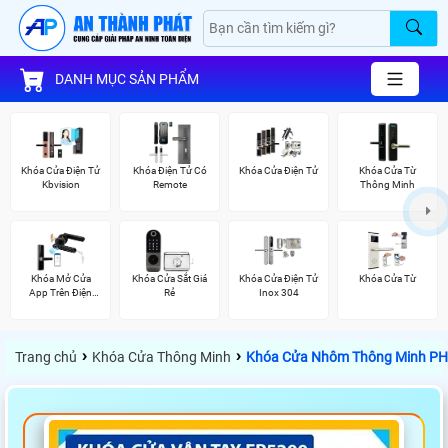
DANH MỤC SẢN PHẨM
Khóa Cửa Điện Tử
Khóa Điện Tử Có
Khóa Cửa Điện Tử
Khóa Cửa Từ
Kbvision
Remote
Thông Minh
Khóa Mở Cửa
Khóa Cửa Sắt Giá
Khóa Cửa Điện Tử
Khóa Cửa Từ
App Trên Điện
Rẻ
Inox 304
Thoại
›
›
Trang chủ
Khóa Cửa Thông Minh
Khóa Cửa Nhôm Thông Minh P