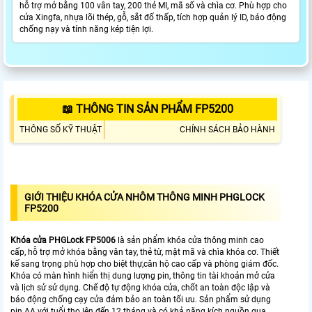
hỗ trợ mở bằng 100 vân tay, 200 thẻ MI, mã số và chìa cơ. Phù hợp cho
cửa Xingfa, nhựa lõi thép, gỗ, sắt đố thấp, tích hợp quản lý ID, báo động
chống nạy và tính năng kép tiện lợi.
📖 THÔNG TIN SẢN PHẨM FP5200
THÔNG SỐ KỸ THUẬT
CHÍNH SÁCH BẢO HÀNH
GIỚI THIỆU KHÓA CỬA NHÔM THÔNG MINH PHGLOCK
FP5200
Khóa cửa PHGLock FP5006
là sản phẩm khóa cửa thông minh cao
cấp, hỗ trợ mở khóa bằng vân tay, thẻ từ, mật mã và chìa khóa cơ. Thiết
kế sang trọng phù hợp cho biệt thự,căn hộ cao cấp và phòng giám đốc.
Khóa có màn hình hiển thị dung lượng pin, thông tin tài khoản mở cửa
và lịch sử sử dụng. Chế độ tự động khóa cửa, chốt an toàn độc lập và
báo động chống cạy cửa đảm bảo an toàn tối ưu. Sản phẩm sử dụng
pin AA với tuổi thọ lên đến 12 tháng và có khả năng kích nguồn qua