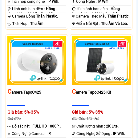
⚜️ Tích hợp công nghệ :
IP Wifi.
⚜️ Công Nghệ :
IP Wifi.
🌛 Hình ảnh ban đêm :
Hồng
🌔 Hình ảnh ban đêm :
Hồng
Ngoại 10m Có Màu Ban Ðêm.
Ngoại 10m Có Màu Ban Ðêm.
💎 Camera Dòng
Thân Plastic.
❄ Camera Theo Mẫu
Thân Plastic.
️ლ Tích Hợp :
Thu Âm.
️💎 Điểm Nỗi Bật :
Thu Âm Và Loa.
C
C
Amera TapoC425
Amera TapoC425 Kit
Giá bán: 5%-35%
Giá bán: 5%-35%
Giá Gốc:
Giá Gốc: Liên Hệ
️👀 Độ sắc nét :
FULL HD 1080P .
💯 Chất lượng hình :
2K Lite .
⚜️ Công Nghệ Camera :
IP.
🌠 Công Nghệ Sử Dụng :
IP Wifi.