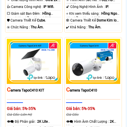
🔅 Chất lượng hình Ảnh :
Ultra 2k +
🔆 Hình Ảnh Sắc nét :
FULL HD
.
1080P .
👍 Camera Công nghệ :
IP Wifi.
🌠 Công Nghệ Hình Ảnh :
IP.
💥 Giám sát Ban Đêm :
Hồng
⭐ Khi xem thiếu sáng :
Hồng Ngoại
Ngoại 10m Hồng Ngoại SMD.
10m Hồng Ngoại SMD.
🛡 Camera Thiết Kế
Cube.
🕸️ Camera Thiết Kế
Dome Kim loại
+ Nhựa.
️☣️ Chức Năng :
Thu Âm.
️✔️ Khả Năng :
Thu Âm.
C
C
Amera TapoC410 KIT
Amera TapoC410
Giá bán: 5%-35%
Giá bán: 5%-35%
Giá Gốc: Liên Hệ
Giá Gốc:
👁️‍🗨 Độ Phân giải :
2K Lite .
👁️‍🗨 Hình Ành Chất Lượng :
2K
Lite .