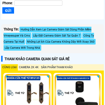
Phone:
Thông Tin:
Hướng Dẫn Xem Lại Camera Giám Sát Dùng Phần Mềm
Vmeyesuper Và Cms
Lắp Đặt Camera Giám Sát Tại Quận 7
Công Ty
Camera Tại Huế
Những Lợi Ích Của Camera Không Dây Wifi Xoay 360
Lắp Camera Wifi Trong Nhà
THAM KHẢO CAMERA QUAN SÁT GIÁ RẺ
CÙNG LOẠI
CAMERA 2K 4K
SẢN PHẨM THAM KHẢO