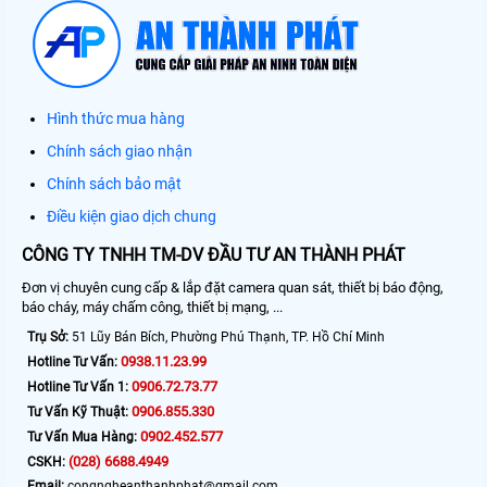
Hình thức mua hàng
Chính sách giao nhận
Chính sách bảo mật
Điều kiện giao dịch chung
CÔNG TY TNHH TM-DV ĐẦU TƯ AN THÀNH PHÁT
Đơn vị chuyên cung cấp & lắp đặt camera quan sát, thiết bị báo động,
báo cháy, máy chấm công, thiết bị mạng, ...
Trụ Sở:
51 Lũy Bán Bích, Phường Phú Thạnh, TP. Hồ Chí Minh
0938.11.23.99
Hotline Tư Vấn:
0906.72.73.77
Hotline Tư Vấn 1:
0906.855.330
Tư Vấn Kỹ Thuật:
0902.452.577
Tư Vấn Mua Hàng:
(028) 6688.4949
CSKH:
Email:
congngheanthanhphat@gmail.com