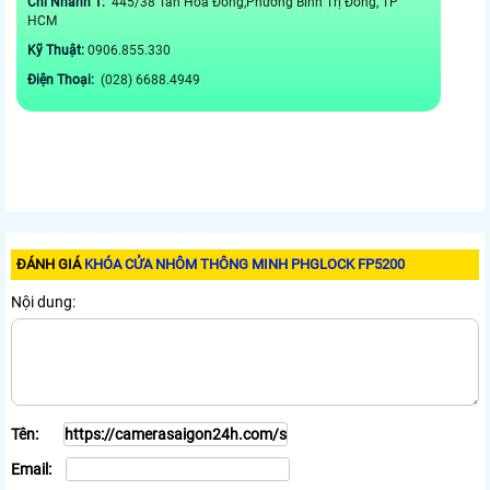
Chi Nhánh 1:
445/38 Tân Hòa Đông,Phường Bình Trị Đông, TP
HCM
Kỹ Thuật:
0906.855.330
Điện Thoại:
(028) 6688.4949
ĐÁNH GIÁ
KHÓA CỬA NHÔM THÔNG MINH PHGLOCK FP5200
Nội dung:
Tên:
Email: