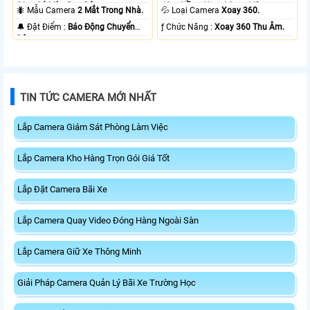
20m Có Màu Ban Ðêm.
10m Hồng Ngoại Smart IR.
🐜 Mẫu Camera
2 Mắt Trong Nhà.
💦 Loại Camera
Xoay 360.
️🔔 Đặt Điểm :
Báo Động Chuyển
️ƒ Chức Năng :
Xoay 360 Thu Âm.
Động.
TIN TỨC CAMERA MỚI NHẤT
Lắp Camera Giám Sát Phòng Làm Việc
Lắp Camera Kho Hàng Trọn Gói Giá Tốt
Lắp Đặt Camera Bãi Xe
Lắp Camera Quay Video Đóng Hàng Ngoài Sàn
Lắp Camera Giữ Xe Thông Minh
Giải Pháp Camera Quản Lý Bãi Xe Trường Học