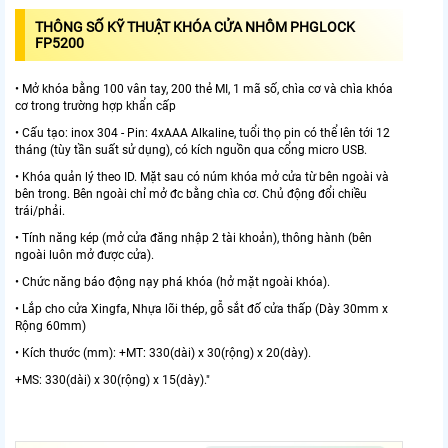
THÔNG SỐ KỸ THUẬT KHÓA CỬA NHÔM PHGLOCK
FP5200
• Mở khóa bằng 100 vân tay, 200 thẻ MI, 1 mã số, chìa cơ và chìa khóa
cơ trong trường hợp khẩn cấp
• Cấu tạo: inox 304 - Pin: 4xAAA Alkaline, tuổi thọ pin có thể lên tới 12
tháng (tùy tần suất sử dụng), có kích nguồn qua cổng micro USB.
• Khóa quản lý theo ID. Mặt sau có núm khóa mở cửa từ bên ngoài và
bên trong. Bên ngoài chỉ mở đc bằng chìa cơ. Chủ động đổi chiều
trái/phải.
• Tính năng kép (mở cửa đăng nhập 2 tài khoản), thông hành (bên
ngoài luôn mở được cửa).
• Chức năng báo động nạy phá khóa (hở mặt ngoài khóa).
• Lắp cho cửa Xingfa, Nhựa lõi thép, gỗ sắt đố cửa thấp (Dày 30mm x
Rộng 60mm)
• Kích thước (mm): +MT: 330(dài) x 30(rộng) x 20(dày).
+MS: 330(dài) x 30(rộng) x 15(dày)."